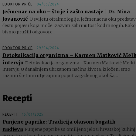
EDOKTOR PRIČE
04/05/2024
Ječmenac na oku – što je i zašto nastaje | Dr. Nina
Jovanović
U svijetu oftalmologije, ječmenac na oku predstav
čestu pojavu koja može izazvati zabrinutost kod mnogih. Kako
bismo pružili odgovore...
EDOKTOR PRIČE
29/04/2024
Detoksikacija organizma – Karmen Matković Melk
intervju
Detoksikacija organizma - Karmen Matković Melki
intervju U današnjem ubrzanom načinu života, izloženi smo
raznim štetnim utjecajima poput zagađenog okoliša,...
Recepti
RECEPTI
16/01/2025
Punjene paprike: Tradicija okusom bogatih
nadjeva
Punjene paprike su omiljeno jelo u hrvatskoj kuhinji
poznato po bogatom mesnom ili rižinom nadjevu. Tradicional