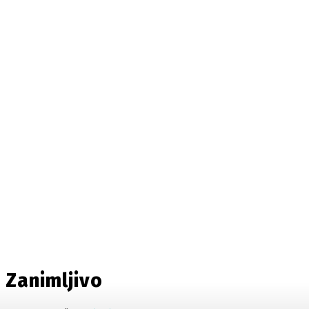
Punjene paprike: Tradicija okusom
bogatih nadjeva
EDoktor
-
16/01/2025
Zanimljivo