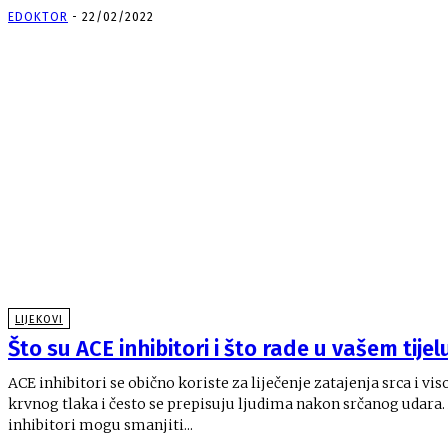
EDOKTOR
-
22/02/2022
LIJEKOVI
Što su ACE inhibitori i što rade u vašem tijel
ACE inhibitori se obično koriste za liječenje zatajenja srca i vi
krvnog tlaka i često se prepisuju ljudima nakon srčanog udara. ACE
inhibitori mogu smanjiti...