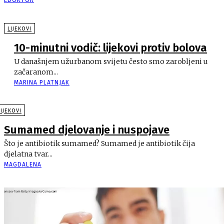
EDOKTOR
LIJEKOVI
10-minutni vodič: lijekovi protiv bolova
U današnjem užurbanom svijetu često smo zarobljeni u
začaranom...
MARINA PLATNJAK
LIJEKOVI
Sumamed djelovanje i nuspojave
Što je antibiotik sumamed? Sumamed je antibiotik čija
djelatna tvar...
MAGDALENA