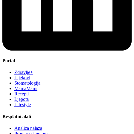
Portal
Zdravlje+
Lijekovi
Stomatologija
MamaMami
Recepti
Ljepota
Lifestyle
Besplatni alati
Analiza nalaza
Provjera simptoma