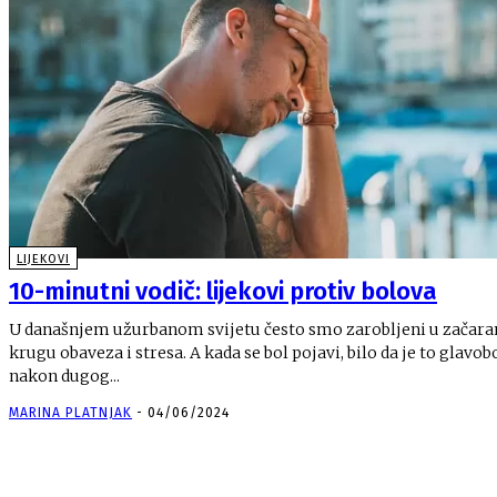
LIJEKOVI
10-minutni vodič: lijekovi protiv bolova
U današnjem užurbanom svijetu često smo zarobljeni u začar
krugu obaveza i stresa. A kada se bol pojavi, bilo da je to glavobolja
nakon dugog...
MARINA PLATNJAK
-
04/06/2024