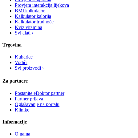
Provjera interakcija lijekova
BMI kalkulator
Kalkulator kalorija
Kalkulator trudnoće
Kviz vitamina
Svi alati ›
Trgovina
Kuharice
Vodiči
Svi proizvodi ›
Za partnere
Postanite eDoktor partner
Partner prijava
Oglašavanje na portalu
Klinike
Informacije
O nama