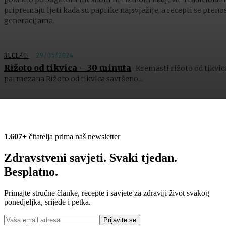
pripremaju ljeti kada su paprike najsvježije, a recepti se preno
generacijama.
RECEPTI
29/05/2024
Rižoto od tikvica – 30 minuta
Kremasti rižoto od tikvica
parmezana Rižoto od tikvica savršeno...
1.607+
čitatelja prima naš newsletter
Zdravstveni savjeti. Svaki tjedan.
Besplatno.
Primajte stručne članke, recepte i savjete za zdraviji život svakog
ponedjeljka, srijede i petka.
Prijavite se