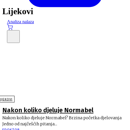
Lijekovi
Analiza nalaza
eDoktor priče
Istaknuto
Lifestyle
Ljepota
MamaMami
Recepti
Stomatologija
Test
Zdravlje +
LIJEKOVI
Nakon koliko djeluje Normabel
Nakon koliko djeluje Normabel? Brzina početka djelovanja
Jedno od najčešćih pitanja...