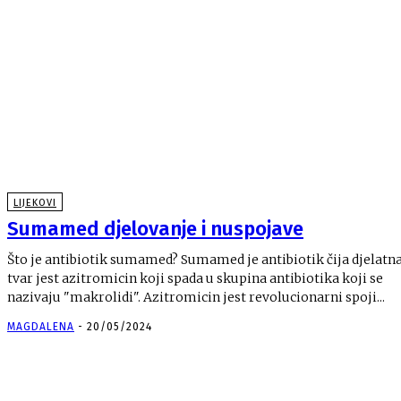
LIJEKOVI
Sumamed djelovanje i nuspojave
Što je antibiotik sumamed? Sumamed je antibiotik čija djelatn
tvar jest azitromicin koji spada u skupina antibiotika koji se
nazivaju "makrolidi". Azitromicin jest revolucionarni spoji...
MAGDALENA
-
20/05/2024