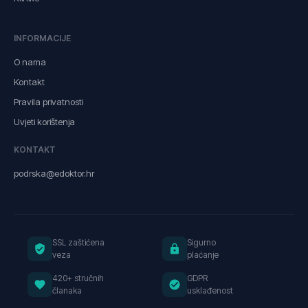
INFORMACIJE
O nama
Kontakt
Pravila privatnosti
Uvjeti korištenja
KONTAKT
podrska@edoktor.hr
SSL zaštićena
Sigurno
veza
plaćanje
420+ stručnih
GDPR
članaka
usklađenost