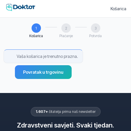
Košarica
1
2
3
Košarica
Plaćanje
Potvrda
Vaša košarica je trenutno prazna.
Povratak u trgovinu
1.607+
čitatelja prima naš newsletter
Zdravstveni savjeti. Svaki tjedan.