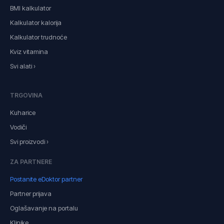
BMI kalkulator
Kalkulator kalorija
Kalkulator trudnoće
Kviz vitamina
Svi alati ›
TRGOVINA
Kuharice
Vodiči
Svi proizvodi ›
ZA PARTNERE
Postanite eDoktor partner
Partner prijava
Oglašavanje na portalu
Klinike