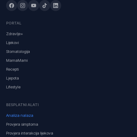
PORTAL
Zdravlje+
Lijekovi
Stomatologija
MamaMami
Recepti
Ljepota
Lifestyle
BESPLATNI ALATI
Analiza nalaza
Provjera simptoma
Provjera interakcija lijekova