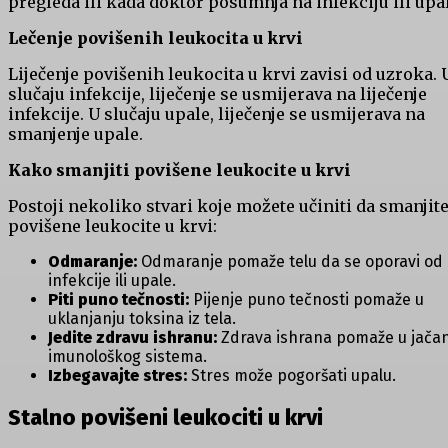
pregleda ili kada doktor posumnja na infekciju ili upa
Lečenje povišenih leukocita u krvi
Liječenje povišenih leukocita u krvi zavisi od uzroka. 
slučaju infekcije, liječenje se usmijerava na liječenje
infekcije. U slučaju upale, liječenje se usmijerava na
smanjenje upale.
Kako smanjiti povišene leukocite u krvi
Postoji nekoliko stvari koje možete učiniti da smanjit
povišene leukocite u krvi:
Odmaranje:
Odmaranje pomaže telu da se oporavi od
infekcije ili upale.
Piti puno tečnosti:
Pijenje puno tečnosti pomaže u
uklanjanju toksina iz tela.
Jedite zdravu ishranu:
Zdrava ishrana pomaže u jača
imunološkog sistema.
Izbegavajte stres:
Stres može pogoršati upalu.
Stalno
povišeni leukociti u krvi