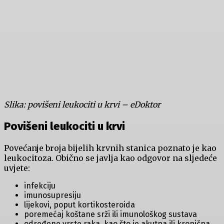
Slika: povišeni leukociti u krvi – eDoktor
Povišeni leukociti u krvi
Povećanje broja bijelih krvnih stanica poznato je kao
leukocitoza. Obično se javlja kao odgovor na sljedeće
uvjete:
infekciju
imunosupresiju
lijekovi, poput kortikosteroida
poremećaj koštane srži ili imunološkog sustava
određene vrste raka, kao što je akutna ili kronična