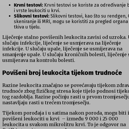
Krvni testovi:
Krvni testovi se koriste za određivanje 
i vrste leukociti u krvi.
Slikovni testovi:
Slikovni testovi, kao što su rendgen, 
skeniranje ili MRI, mogu se koristiti za pregled organa 
tkiva u tijelu.
Liječenje stalno povišenih leukocita zavisi od uzroka. 
slučaju infekcije, liječenje se usmjerava na liječenje
infekcije. U slučaju upale, liječenje se usmijerava na
smanjenje upale. U slučaju kroničnih bolesti, liječenje 
usmijerava na kontrolu bolesti.
Povišeni broj leukocita tijekom trudnoće
Razine leukocita značajno se povećavaju tijekom zdra
trudnoće zbog fizičkog stresa koje tijelo podnosi tije
tog razdoblja. Razine počinju rasti u prvom tromjesečju
nastavljaju rasti u trećem tromjesečju.
Tijekom porođaja i u satima nakon poroda, mogu biti 
povišeni leukociti u krvi – između 9 000 i 25 000
leukocita u svakom mikrolitru krvi. To je odgovor na