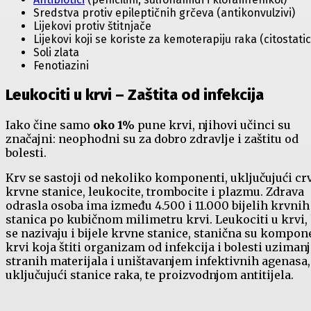
Sredstva protiv epileptičnih grčeva (antikonvulzivi)
Lijekovi protiv štitnjače
Lijekovi koji se koriste za kemoterapiju raka (citostatic
Soli zlata
Fenotiazini
Leukociti u krvi – Zaštita od infekcija
Iako čine samo
oko 1%
pune krvi, njihovi učinci su
značajni: neophodni su za dobro zdravlje i zaštitu od
bolesti.
Krv se sastoji od nekoliko komponenti, uključujući cr
krvne stanice, leukocite, trombocite i plazmu. Zdrava
odrasla osoba ima između 4.500 i 11.000 bijelih krvnih
stanica po kubičnom milimetru krvi. Leukociti u krvi, 
se nazivaju i bijele krvne stanice, stanična su kompon
krvi koja štiti organizam od infekcija i bolesti uziman
stranih materijala i uništavanjem infektivnih agenasa,
uključujući stanice raka, te proizvodnjom antitijela.