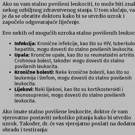
Ako su vam stalno povišeni leukociti, to može biti zna
nekog ozbiljnog zdravstvenog stanja. U tom slučaju, v
je da se obratite doktoru kako bi se utvrdio uzrok i
započelo odgovarajuće liječenje.
Evo nekih od mogućih uzroka stalno povišenih leukoci
Infekcija:
Kronične infekcije, kao što su HIV, tuberkuloz
hepatitis, mogu dovesti do stalno povišenih leukocita.
Upala:
Kronične upale, kao što su reumatoidni artritis i
Crohnova bolest, također mogu dovesti do stalno
povišenih leukocita.
Kronične bolesti:
Neke kronične bolesti, kao što su
leukemija i limfom, mogu dovesti do stalno povišenih
leukocita.
Lijekovi:
Neki lijekovi, kao što su kortikosteroidi i
imunosupresivi, mogu dovesti do stalno povišenih
leukocita.
Ako imate stalno povišene leukocite, doktor će vam
vjerovatno postaviti nekoliko pitanja kako bi utvrdio
uzrok. Također, dr. će vas vjerojatno poslati na dodatn
obradu i testiranja: