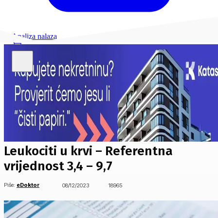
Analiza nalaza
Leukociti u krvi – Referentna
vrijednost 3,4 – 9,7
Piše:
eDoktor
08/12/2023
18965