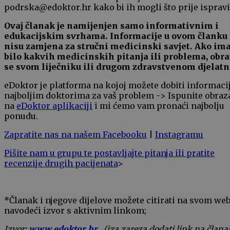
podrska@edoktor.hr kako bi ih mogli što prije ispravit
Ovaj članak je namijenjen samo informativnim i
edukacijskim svrhama. Informacije u ovom članku
nisu zamjena za stručni medicinski savjet. Ako im
bilo kakvih medicinskih pitanja ili problema, obra
se svom liječniku ili drugom zdravstvenom djelatn
eDoktor je platforma na kojoj možete dobiti informaci
najboljim doktorima za vaš problem -> Ispunite obraz
na
eDoktor aplikaciji
i mi ćemo vam pronaći najbolju
ponudu.
Zapratite nas na našem Facebooku
|
Instagramu
Pišite nam u grupu te postavljajte pitanja ili pratite
recenzije drugih pacijenata
>
*Članak i njegove dijelove možete citirati na svom we
navodeći izvor s aktivnim linkom;
Izvor:
www.edoktor.hr
, (iza zareza dodati link na člana