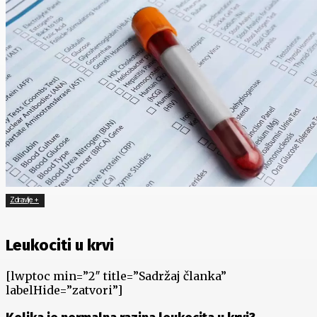
Zdravlje +
Leukociti u krvi
[lwptoc min=”2″ title=”Sadržaj članka”
labelHide=”zatvori”]