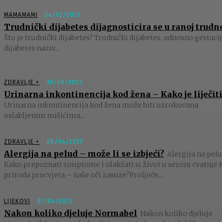
MAMAMAMI
04/02/2022
Trudnički dijabetes dijagnosticira se u ranoj trudn
Što je trudnički dijabetes? Trudnički dijabetes, odnosno gestaci
dijabetes naziv...
ZDRAVLJE +
10/06/2022
Urinarna inkontinencija kod žena – Kako je liječiti
Urinarna inkontinencija kod žena može biti uzrokovana
oslabljenim mišićima...
ZDRAVLJE +
08/04/2025
Alergija na pelud – može li se izbjeći?
Alergija na pelu
Kako prepoznati simptome i olakšati si život u sezoni cvatnje 
priroda procvjeta – naše oči zasuze?Proljeće...
LIJEKOVI
07/04/2025
Nakon koliko djeluje Normabel
Nakon koliko djeluje