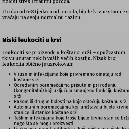
fizički stres i traumu poroda.
U roku od 6-8 tjedana od poroda, bijele krvne stanice s
vraćaju na svoju normalnu razinu.
Niski leukociti u krvi
Leukociti se proizvode u koštanoj srži – spužvastom
tkivu unutar nekih vaših većih kostiju. Nizak broj
leukocita obično je uzrokovan:
Virusnim infekcijama koje privremeno ometaju rad
koštane srži
Određenim poremećajima prisutnim pri rođenju
(kongenitalni) koji uključuju smanjenu funkciju koštan
srži
Rakom ili drugim bolestima koje oštećuju koštanu srž
Autoimunim poremećajima koji uništavaju bijele krvne
stanice ili stanice koštane srži
Teškim infekcijama koje troše bijele krvne stanice brž
nego što se mogu proizvesti
Lijekovima, poput antibiotika, koji uništavaju bijele kr