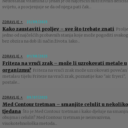
Nedostatak vitamina D jedan je od najčešćih nutritivnih deficit
svijetu, a procjenjuje se da od njega pati čak...
ZDRAVLJE +
23/09/2025
Kako zaustaviti proljev – sve što trebate znati
Prolje
jedno od najčešćih probavnih stanja koje može pogoditi svakog
bez obzira na dob ili način života. Iako...
ZDRAVLJE +
01/08/2025
Friteza na vrući zrak – može li uzrokovati metale u
organizmu?
Friteza na vrući zrak može uzrokovati povećan 
metala u tijelu Friteze na vrući zrak, poznatije kao "air fryeri",
postale...
ZDRAVLJE +
09/07/2025
Med Contour tretman – smanjite celulit u nekoliko
tjedana
Što je Med Contour tretman i kako djeluje na smanjn
obujma i celulit? Med Contour tretman je neinvazivna,
visokotehnološka metoda...