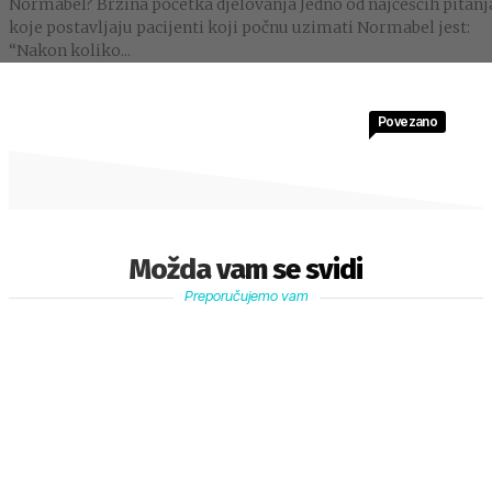
Normabel? Brzina početka djelovanja Jedno od najčešćih pitanj
koje postavljaju pacijenti koji počnu uzimati Normabel jest:
“Nakon koliko...
Povezano
Možda vam se svidi
Preporučujemo vam