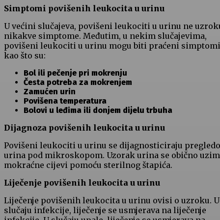
Simptomi povišenih leukocita u urinu
U većini slučajeva, povišeni leukociti u urinu ne uzrok
nikakve simptome. Međutim, u nekim slučajevima,
povišeni leukociti u urinu mogu biti praćeni simpto
kao što su:
Bol ili pečenje pri mokrenju
Česta potreba za mokrenjem
Zamućen urin
Povišena temperatura
Bolovi u leđima ili donjem dijelu trbuha
Dijagnoza povišenih leukocita u urinu
Povišeni leukociti u urinu se dijagnosticiraju pregle
urina pod mikroskopom. Uzorak urina se obično uzim
mokraćne cijevi pomoću sterilnog štapića.
Liječenje povišenih leukocita u urinu
Liječenje povišenih leukocita u urinu ovisi o uzroku. U
slučaju infekcije, liječenje se usmjerava na liječenje