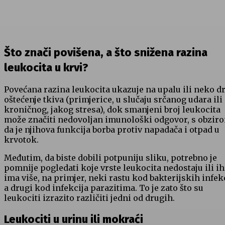
Što znači povišena, a što snižena razina
leukocita u krvi?
Povećana razina leukocita ukazuje na upalu ili neko d
oštećenje tkiva (primjerice, u slučaju srčanog udara ili
kroničnog, jakog stresa), dok smanjeni broj leukocita
može značiti nedovoljan imunološki odgovor, s obzir
da je njihova funkcija borba protiv napadača i otpad u
krvotok.
Međutim, da biste dobili potpuniju sliku, potrebno je
pomnije pogledati koje vrste leukocita nedostaju ili ih
ima više, na primjer, neki rastu kod bakterijskih infekc
a drugi kod infekcija parazitima. To je zato što su
leukociti izrazito različiti jedni od drugih.
Leukociti
u urinu ili mokraći