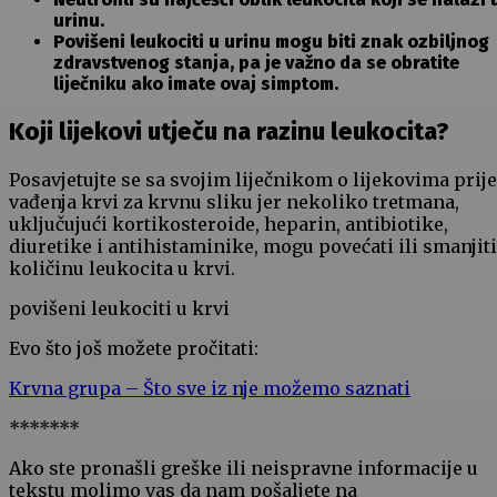
urinu.
Povišeni leukociti u urinu mogu biti znak ozbiljnog
zdravstvenog stanja, pa je važno da se obratite
liječniku ako imate ovaj simptom.
Koji lijekovi utječu na razinu leukocita?
Posavjetujte se sa svojim liječnikom o lijekovima prije
vađenja krvi za krvnu sliku jer nekoliko tretmana,
uključujući kortikosteroide, heparin, antibiotike,
diuretike i antihistaminike, mogu povećati ili smanjiti
količinu leukocita u krvi.
povišeni leukociti u krvi
Evo što još možete pročitati:
Krvna grupa – Što sve iz nje možemo saznati
*******
Ako ste pronašli greške ili neispravne informacije u
tekstu molimo vas da nam pošaljete na