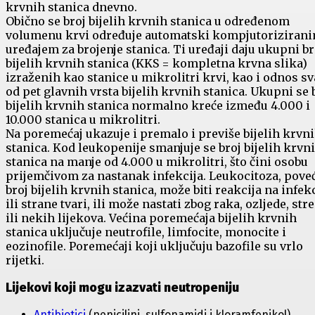
krvnih stanica dnevno.
Obično se broj bijelih krvnih stanica u određenom
volumenu krvi određuje automatski kompjutoriziran
uređajem za brojenje stanica. Ti uređaji daju ukupni br
bijelih krvnih stanica (KKS = kompletna krvna slika)
izraženih kao stanice u mikrolitri krvi, kao i odnos s
od pet glavnih vrsta bijelih krvnih stanica. Ukupni se 
bijelih krvnih stanica normalno kreće između 4.000 i
10.000 stanica u mikrolitri.
Na poremećaj ukazuje i premalo i previše bijelih krvn
stanica. Kod leukopenije smanjuje se broj bijelih krvn
stanica na manje od 4.000 u mikrolitri, što čini osobu
prijemčivom za nastanak infekcija. Leukocitoza, pove
broj bijelih krvnih stanica, može biti reakcija na infek
ili strane tvari, ili može nastati zbog raka, ozljede, str
ili nekih lijekova. Većina poremećaja bijelih krvnih
stanica uključuje neutrofile, limfocite, monocite i
eozinofile. Poremećaji koji uključuju bazofile su vrlo
rijetki.
Lijekovi koji mogu izazvati neutropeniju
Antibiotici
(penicilini, sulfonamidi i kloramfenikol)