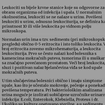
Leukociti su bijele krvne stanice koje su odgovorne za
obranu organizma od infekcija i upala. U normalnim
okolnostima, leukociti se ne nalaze u urinu. Povišeni
leukociti u urinu, odnosno leukociturija, se definira k
prisutnost 10 ili više leukocita po vidnom polju
mikroskopa.
Normalan urin ima u tzv. sedimentu (pri mikroskops
pregledu) obično 0-5 eritrocita i isto toliko leukocita. 
broj eritrocita zovemo mikrohematurija, a leukocita
leukociturija. Prvo se često nalazi kod bolesnika s
kamencima mokraćnih puteva, tumorima ili u muškar
sa značajno povećanom prostatom. Veći broj leukocita
sluzi i pozitivan nalaz bjelančevina viđa se kod upale
mokraćnih puteva.
U tim slučajevima bolesnici obično i imaju simptome
upale, kao što je učestalo mokrenje, pečenje a ponekad
povišena temperatura. Pri bakteriološkim analizama
urina moguće je izolirati uobičajene uzročnike urinar
infekcija: E.coli, Enterokok, Klebsiella, Proteus i dr.
Ukoliko su kulture opetovano sterilne, a u sedimentu