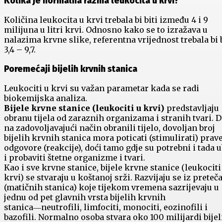
Kolika je normalna razina leukocita u krvi?
Količina leukocita u krvi trebala bi biti između 4 i 9
milijuna u litri krvi. Odnosno kako se to izražava u
nalazima krvne slike, referentna vrijednost trebala bi b
3,4 – 9,7.
Poremećaji bijelih krvnih stanica
Leukociti u krvi su važan parametar kada se radi
biokemijska analiza.
Bijele krvne stanice (leukociti u krvi)
predstavljaju
obranu tijela od zaraznih organizama i stranih tvari. D
na zadovoljavajući način obranili tijelo, dovoljan broj
bijelih krvnih stanica mora poticati (stimulirati) prav
odgovore (reakcije), doći tamo gdje su potrebni i tada u
i probaviti štetne organizme i tvari.
Kao i sve krvne stanice, bijele krvne stanice (leukociti
krvi) se stvaraju u koštanoj srži. Razvijaju se iz preteč
(matičnih stanica) koje tijekom vremena sazrijevaju u
jednu od pet glavnih vrsta bijelih krvnih
stanica―neutrofili, limfociti, monociti, eozinofili i
bazofili. Normalno osoba stvara oko 100 milijardi bijel