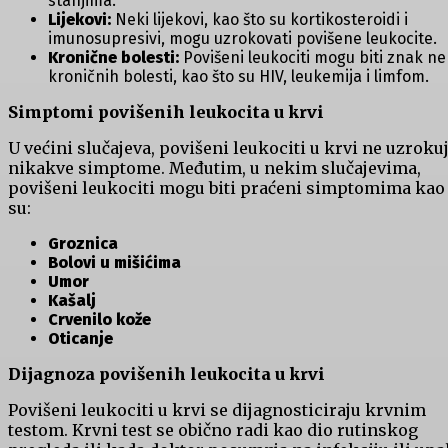
stanjima.
Lijekovi:
Neki lijekovi, kao što su kortikosteroidi i
imunosupresivi, mogu uzrokovati povišene leukocite.
Kronične bolesti:
Povišeni leukociti mogu biti znak ne
kroničnih bolesti, kao što su HIV, leukemija i limfom.
Simptomi povišenih leukocita u krvi
U većini slučajeva, povišeni leukociti u krvi ne uzroku
nikakve simptome. Međutim, u nekim slučajevima,
povišeni leukociti mogu biti praćeni simptomima kao 
su:
Groznica
Bolovi u mišićima
Umor
Kašalj
Crvenilo kože
Oticanje
Dijagnoza povišenih leukocita u krvi
Povišeni leukociti u krvi se dijagnosticiraju krvnim
testom. Krvni test se obično radi kao dio rutinskog