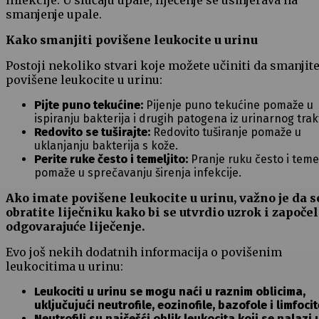
infekcije. U slučaju upale, liječenje se usmjerava na
smanjenje upale.
Kako smanjiti povišene leukocite u urinu
Postoji nekoliko stvari koje možete učiniti da smanjit
povišene leukocite u urinu:
Pijte puno tekućine:
Pijenje puno tekućine pomaže u
ispiranju bakterija i drugih patogena iz urinarnog trak
Redovito se tuširajte:
Redovito tuširanje pomaže u
uklanjanju bakterija s kože.
Perite ruke često i temeljito:
Pranje ruku često i temel
pomaže u sprečavanju širenja infekcije.
Ako imate povišene leukocite u urinu, važno je da s
obratite liječniku kako bi se utvrdio uzrok i započe
odgovarajuće liječenje.
Evo još nekih dodatnih informacija o povišenim
leukocitima u urinu:
Leukociti u urinu se mogu naći u raznim oblicima,
uključujući neutrofile, eozinofile, bazofole i limfocit
Neutrofili su najčešći oblik leukocita koji se nalazi 