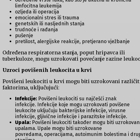
limfocitna leukemija
ozljeda ili operacija
emocionalni stres ili trauma
genetskih ili nasljednih stanja
trudnoće i rađanja
pušenje
pretilost, alergijske reakcije, pretjerano vježbanje
Određena respiratorna stanja, poput hripavca ili
tuberkuloze, mogu uzrokovati povećanje razine leukoc
Uzroci povišenih leukocita u krvi
Povišeni leukociti u krvi mogu biti uzrokovani različi
faktorima, uključujući:
Infekcije:
Povišeni leukociti su najčešći znak
infekcije. Infekcije koje mogu uzrokovati povišene
leukocite uključuju bakterijske infekcije, virusne
infekcije, gljivične infekcije i parazitske infekcije.
Upala:
Povišeni leukociti također mogu biti uzrokovan
upalama. Upale mogu biti uzrokovane
povredama, operacijama, autoimunim bolestima i dru