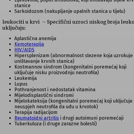
stanice
Sarkoidozom (nakupljanje upalnih stanica u tijelu)
leukociti u krvi – Specifični uzroci niskog broja leuko
uključuju:
Aplastična anemija
Kemoterapija
HIV/AIDS
Hipersplenizam (abnormalnost slezene koja uzrokuje
uništavanje krvnih stanica)
Kostmannov sindrom (kongenitalni poremećaj koji
uključuje nisku proizvodnju neutrofila)
Leukemija
Lupus
Pothranjenost i nedostatak vitamina
Mijelodisplastični sindromi
Mijelokateksija (kongenitalni poremećaj koji uključuje
neuspjeh neutrofila da uđu u krvotok)
Terapija radijacijom
Reumatoidni artritis
i drugi autoimuni poremećaji
Tuberkuloza (i druge zarazne bolesti)