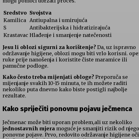
mogu pomoći ubrzati proces.
Sredstvo
Svojstva
Kamilica
Antiupalna​ i ⁣umirujuća
S
Antibakterijska i hidratizirajuća
Krastavac
Hlađenje i smanjenje ‍natečenosti
Jesu⁤ li oblozi sigurni za⁢ korištenje?
Da, ‍uz ispravno
održavanje higijene, oblozi mogu biti vrlo korisni. ope
ruke ‌prije nanošenja i koristite čiste maramice ili
pamučne podloge.
Kako često treba mijenjati obloge?
Preporuča se
mijenjanje svakih 10-15 minuta, te ih možete raditi
nekoliko puta dnevno ​kako biste postigli najbolje
rezultate.
Kako spriječiti ‍ponovnu ⁢pojavu ječmenca
Ječmenac može biti uporan ‍problem,ali uz nekoliko
jednostavnih mjera
moguće je smanjiti rizik od njeg
ponovne pojave. Prvo, redovito održavanje higijene očij