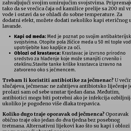
⁣zahvaljujući‍ svojim umirujućim svojstvima. Pripremaju
tako ⁣da se vrećica čaja⁢ od kamilice prelije‌ sa ⁢200 ml v
vode‌ i ostavi da se ohladi do ‍sobne temperature. Za
dodatni⁢ efekt, možete dodati nekoliko kapi eteričnog u
lavande.
Kapi od meda:
Med ​je poznat‌ po svojim antibakterijsk
svojstvima. Otopite pola ​žličice meda u‌ 50 ml tople vod
upotrijebite ⁤kao kapljice za oči.
Oblozi od krastavca:
Krastavac je izvrsno prirodno
sredstvo za hlađenje koje može‍ smanjiti crvenilo‍ i
oteklinu.Stavite tanke kriške krastavca izravno na
zatvoreno oko s ječmencem.
Trebam ⁣li koristiti antibiotike za ječmenac?
U ⁢veći
slučajeva, ⁢ječmenac⁢ ne zahtijeva antibiotsko liječenje‌ j
prolazi sam od sebe unutar tjedan dana. Međutim,
antibiotici mogu​ biti potrebni ako je infekcija ozbiljnija
ukoliko je pogođeno više dlaka trepavica.
Koliko dugo traje oporavak od​ ječmenca?
Oporavak⁣
obično traje⁢ oko jedan do dva tjedna bez posebnog
tretmana. Alternativni lijekovi ⁣kao što su kapi i oblozi