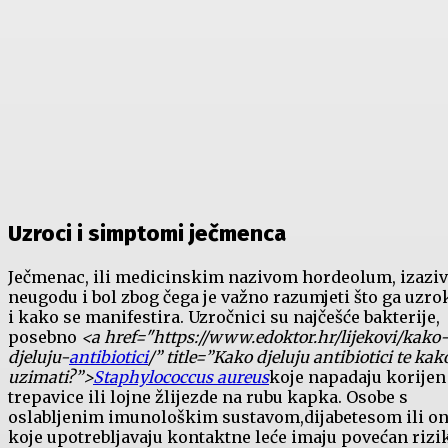
Uzroci‌ i simptomi ječmenca
Ječmenac, ili medicinskim nazivom ​hordeolum, izazi
neugodu i bol zbog čega je ⁢važno ‌razumjeti što​ ga uzro
i kako ⁣se manifestira. Uzročnici su‍ najčešće bakterije,‍
posebno
<a href="https://www.edoktor.hr/lijekovi/kako
djeluju-
antibiotici
/” title=”Kako djeluju antibiotici te kak
uzimati?”>
Staphylococcus aureus
koje ⁢napadaju korijen
trepavice ili lojne‍ žlijezde na⁣ rubu kapka. Osobe ‌s
oslabljenim imunološkim sustavom,dijabetesom ili⁢ o
koje upotrebljavaju kontaktne⁢ leće imaju ‌povećan rizi