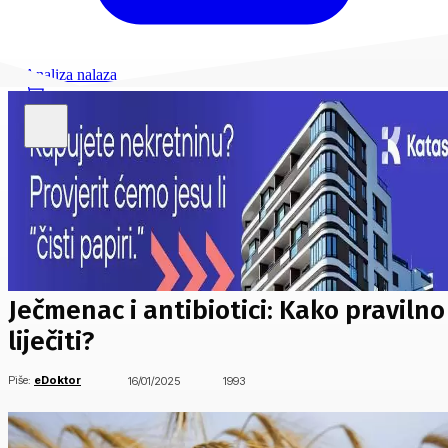
Analiza nalaza
Ječmenac i antibiotici: Kako pravilno
liječiti?
Piše:
eDoktor
16/01/2025
1993