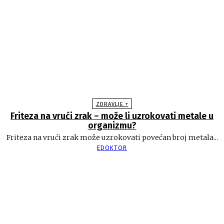
ZDRAVLJE +
Friteza na vrući zrak – može li uzrokovati metale u
organizmu?
Friteza na vrući zrak može uzrokovati povećan broj metala...
EDOKTOR