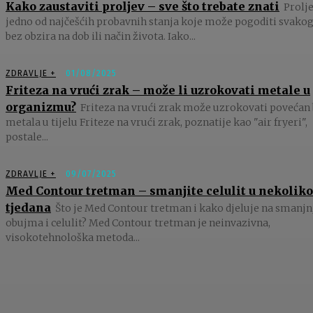
Kako zaustaviti proljev – sve što trebate znati
Prolje
jedno od najčešćih probavnih stanja koje može pogoditi svakog
bez obzira na dob ili način života. Iako...
ZDRAVLJE +
01/08/2025
Friteza na vrući zrak – može li uzrokovati metale u
organizmu?
Friteza na vrući zrak može uzrokovati povećan 
metala u tijelu Friteze na vrući zrak, poznatije kao "air fryeri",
postale...
ZDRAVLJE +
09/07/2025
Med Contour tretman – smanjite celulit u nekoliko
tjedana
Što je Med Contour tretman i kako djeluje na smanjn
obujma i celulit? Med Contour tretman je neinvazivna,
visokotehnološka metoda...