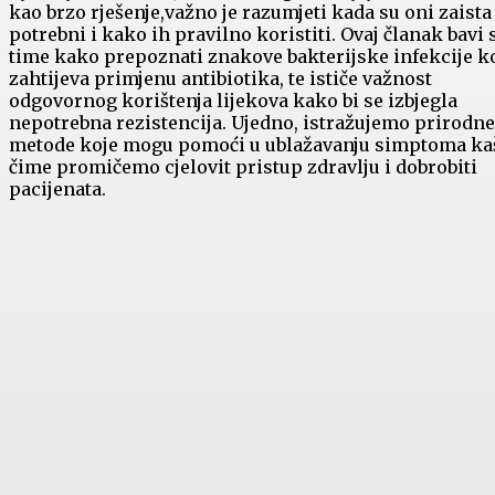
kao ⁣brzo rješenje,važno je razumjeti kada su oni zaista
potrebni i kako ih pravilno koristiti. Ovaj članak bavi​ 
time kako ⁣prepoznati znakove bakterijske infekcije⁤ k
zahtijeva ​primjenu antibiotika, te⁣ ističe važnost
odgovornog korištenja lijekova kako bi se izbjegla‍
nepotrebna rezistencija. Ujedno, istražujemo prirodne
metode koje‍ mogu pomoći ‍u⁣ ublažavanju ⁤simptoma kaš
čime promičemo cjelovit pristup ⁣zdravlju i ‌dobrobiti
pacijenata.