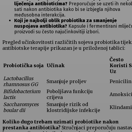
liječenja antibioticima?
Preporučuje se uzeti ih nekol
sati nakon ⁣antibiotika ⁤kako bi se‌ izbjegla ‍njihova⁢
međusobna interakcija.
Koji je najbolji oblik probiotika za smanjenje‍
nuspojava ‌antibiotika?
Kapsule i ⁢fermentirani mliječ
proizvodi su često najučinkovitiji izbori.
Pregled‍ učinkovitosti različitih⁣ sojeva probiotika tij
antibiotske terapije prikazan je u priloženoj tablici:
Često
Probiotička soja
Učinak
⁤Koristi 
Uz
Lactobacillus
Smanjuje proljev
Penicilin
rhamnosus GG
Bifidobacterium
Poboljšava funkciju
Amoksici
lactis
crijeva
Saccharomyces
Smanjuje rizik od
Klindami
boular dii
klostridijske infekcije
Koliko dugo trebam​ uzimati probiotike nakon
⁢prestanka antibiotika?
Stručnjaci preporučuju nasta