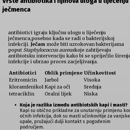
Vrste antibiotika i njihova uloga u liječenju
ječmenca
antibiotici‌ igraju​ ključnu ulogu u liječenju‌
ječmenca,posebno kada se radi o bakterijskoj ​
infekciji.
Ječam
može biti uzrokovan bakterijama
poput
Staphylococcus aureus
koje zahtijevaju
antibiotsku intervenciju kako bi ⁢se spriječilo širenj
infekcije i ubrzao proces zacjeljivanja.
Antibiotici
Oblik primjene
Učinkovitost
Eritromicin
Jarbol
Visoka
kloramfenikol
Kapi za oči
Srednja
tetraciklin
Oralni lijek
Niska
Koja je razlika između ⁤antibiotskih kapi i​ masti?
‍
Kapi su obično prikladne za unutarnju primjenu ko
očnih infekcija, dok ‍su ‌masti učinkovitije za vanjske
upale, pružajući dulji kontakt s pogođenim
‌područjem.