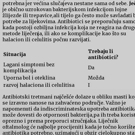
potrebna⁣ jer većina slučajeva nestane​ sama od sebe.
J
je obično uzrokovan bakterijskom infekcijom lojne
žlijezde ili trepavice,ali tijelo ga često može‍ savladati 
potrebe za lijekovima. Antibiotici se preporučuju sam
kada postoji ozbiljna infekcija ⁤koja ne reagira na drug
metode liječenja, ili ako se komplikacije kao što ‍su
halacion‍ ili celulitis ​počnu razvijati.
Trebaju li
Situacija
antibiotici?
Lagani simptomi bez
Da
komplikacija
Uporna bol i⁢ oteklina
Možda
razvoj halaciona ili celulitisa
I
Antibiotski tretmani‍ najčešće dolaze u obliku masti ko
⁤se izravno nanose na zahvaćeno područje. Važno je
napomenuti‍ da indiscriminateska upotreba antibiotik
može⁢ dovesti ⁣do otpornosti bakterija,pa ih treba korist
oprezno i prema preporuci stručnjaka.‌ Liječnik‌
oftalmolog će najbolje procijeniti kada je točno korišten
antibiotika ⁤potrebno, uzimajući u ⁣obzir ‌cjelokupno ⁣sta