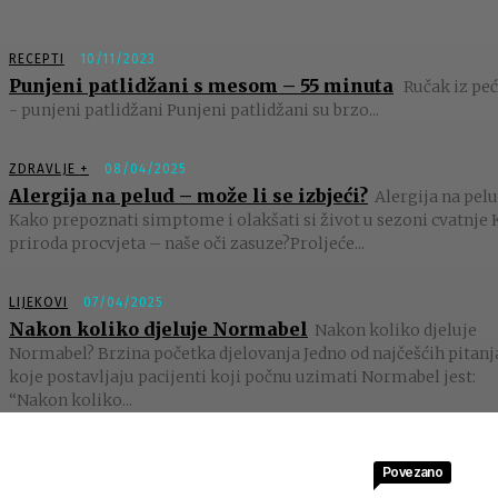
RECEPTI
10/11/2023
Punjeni patlidžani s mesom – 55 minuta
Ručak iz peć
- punjeni patlidžani Punjeni patlidžani su brzo...
ZDRAVLJE +
08/04/2025
Alergija na pelud – može li se izbjeći?
Alergija na pelu
Kako prepoznati simptome i olakšati si život u sezoni cvatnje 
priroda procvjeta – naše oči zasuze?Proljeće...
LIJEKOVI
07/04/2025
Nakon koliko djeluje Normabel
Nakon koliko djeluje
Normabel? Brzina početka djelovanja Jedno od najčešćih pitanj
koje postavljaju pacijenti koji počnu uzimati Normabel jest:
“Nakon koliko...
Povezano