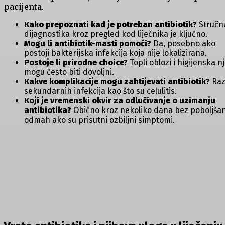
pacijenta.
Kako prepoznati kad je potreban‍ antibiotik?
Stručn
dijagnostika kroz pregled kod liječnika je ključno.
Mogu li antibiotik-masti pomoći?
‌Da, posebno ako
⁤postoji bakterijska infekcija koja nije lokalizirana.
Postoje ‌li⁢ prirodne choice?
Topli​ oblozi i higijenska n
mogu‍ često biti ​dovoljni.
Kakve‌ komplikacije ⁤mogu zahtijevati antibiotik?
Raz
sekundarnih ⁢infekcija kao što su ​celulitis.
Koji ⁤je vremenski okvir za‍ odlučivanje ⁣o uzimanju
antibiotika?‍
Obično kroz nekoliko dana bez ⁤poboljšanj
odmah ako su prisutni ozbiljni simptomi.