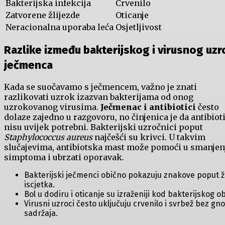
Bakterijska‌ infekcija
Crvenilo
Zatvorene žlijezde
Oticanje
Neracionalna uporaba leća
Osjetljivost
Razlike između bakterijskog i virusnog uzr
ječmenca
Kada se suočavamo s⁣ ječmencem, važno je znati
razlikovati uzrok izazvan bakterijama⁣ od onog
uzrokovanog virusima.
Ječmenac i‍ antibiotici
često
dolaze zajedno u razgovoru, no‍ činjenica je ‍da​ antibiot
nisu⁢ uvijek⁤ potrebni. Bakterijski‌ uzročnici poput
Staphylococcus aureus
najčešći ‌su krivci. U takvim
slučajevima, antibiotska mast može ⁤pomoći u smanjen
simptoma i ubrzati⁤ oporavak.
Bakterijski ječmenci ‌obično pokazuju znakove poput 
iscjetka.
Bol u⁣ dodiru ‍i oticanje su izraženiji kod bakterijskog ob
Virusni uzroci često uključuju crvenilo i svrbež bez ⁣gn
sadržaja.