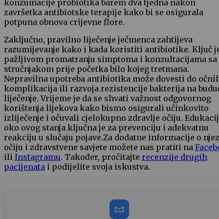
konzumacije⁢ probiotika barem ⁢dva tjedna nakon
završetka⁣ antibiotske ‌terapije‍ kako bi se osigurala
potpuna obnova crijevne flore.
Zaključno, pravilno liječenje ječmenca zahtijeva
razumijevanje kako i kada koristiti antibiotike. Ključ​ j
pažljivom promatranju simptoma i ‍konzultacijama sa​
stručnjakom ⁢prije ‌početka bilo ⁤kojeg tretmana.
Nepravilna upotreba antibiotika može dovesti ​do ‌očni
⁣komplikacija ili razvoja rezistencije bakterija na budu
liječenje. Vrijeme je da se shvati važnost odgovornog⁢
korištenja lijekova kako ‌bismo osigurali učinkovito
izliječenje i očuvali cjelokupno⁣ zdravlje očiju. Edukaci
oko ovog stanja ključna⁤ je za prevenciju i adekvatnu​
reakciju u slučaju pojave.Za dodatne⁤ informacije o njez
očiju i zdravstvene savjete možete​ nas pratiti na⁣
Faceb
ili
Instagramu
. Također, pročitajte
recenzije drugih
pacijenata
i ​podijelite ‍svoja iskustva.