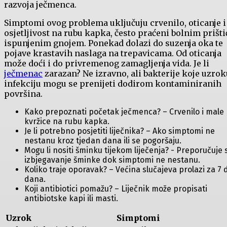
razvoja ječmenca.
Simptomi ‌ovog problema uključuju crvenilo,⁣ oticanje i⁤
osjetljivost na rubu kapka, često praćeni‍ bolnim prišt
ispunjenim ‍gnojem. Ponekad dolazi⁣ do suzenja‌ oka te⁢
pojave krastavih naslaga na trepavicama. Od oticanja
može doći‌ i do ‌privremenog zamagljenja vida. Je li
ječmenac
⁢zarazan? Ne izravno,⁣ ali bakterije⁢ koje uzro
infekciju mogu se⁣ prenijeti dodirom kontaminiranih
površina.
Kako​ prepoznati početak ječmenca? – Crvenilo i male
⁤kvržice ​na rubu kapka.
Je​ li‍ potrebno posjetiti liječnika? – Ako ​simptomi ⁤ne
nestanu kroz tjedan dana ili se ​pogoršaju.
Mogu li nositi šminku tijekom liječenja? -⁢ Preporučuje ‍
izbjegavanje‍ šminke dok simptomi ne nestanu.
Koliko traje oporavak? – Većina slučajeva prolazi za 7 
dana.
Koji ‌antibiotici pomažu? – Liječnik može‌ propisati
‌antibiotske⁢ kapi ili masti.
Uzrok
Simptomi