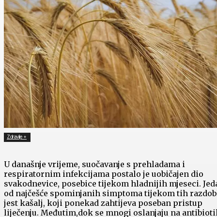
Zdravlje +
U današnje vrijeme, suočavanje s​ prehladama ‍i
respiratornim‍ infekcijama postalo ‍je uobičajen dio
‌svakodnevice, posebice tijekom ​hladnijih‌ mjeseci. Je
od najčešće spominjanih ‍simptoma tijekom tih ‍razdob
jest kašalj, koji ponekad ⁢zahtijeva poseban⁣ pristup
liječenju. Međutim,dok ⁤se mnogi oslanjaju na antibiot