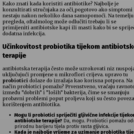
Kako znati kada‌ koristiti antibiotike? Najbolje je
konzultirati stručnjaka za oči,pogotovo ako simptomi
nestaju nakon⁣ nekoliko dana samopomoći. Na‌ temelju
‌pregleda, oftalmolog može ‍odlučiti trebaju li se
primijeniti antibiotske kapi ili masti kako bi ‍se‌ sprije
dodatna infekcija.
Učinkovitost probiotika tijekom antibiotsk
terapije
antibiotska terapija ​često može uzrokovati ⁣niz nuspoja
uključujući promjene u mikroflori crijeva. upravo tu
probiotici
dolaze do izražaja kao korisna ⁣potpora.​ Na 
način ⁤probiotici pomažu? Prvenstveno,​ vraćaju ravnot
između ​”dobrih” i ⁣”loših” bakterija, čime se smanjuju
probavni problemi poput proljeva koji‍ su često poveza
korištenjem antibiotika.
Mogu li probiotici spriječiti gljivične infekcije​ tijek
antibiotske⁣ terapije?
‌Da, mogu. Probiotici‌ pomažu ⁢od
prirodnu barijeru⁤ tijela protiv rasta gljivica.
Kada je najbolje vrijeme za uzimanje probiotika tij