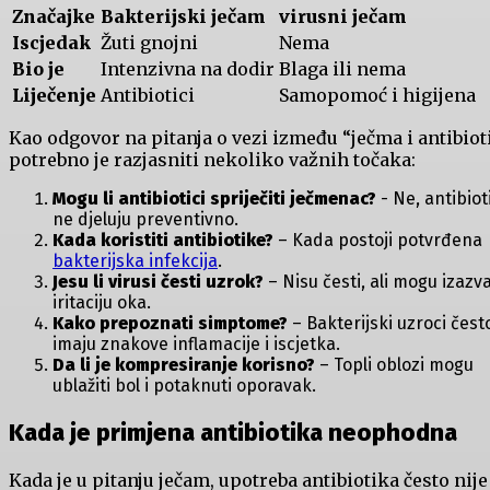
Značajke
Bakterijski ječam
virusni ječam
Iscjedak
Žuti gnojni
Nema
Bio ​je
Intenzivna na‍ dodir
Blaga ili nema
Liječenje
Antibiotici
Samopomoć i higijena
Kao odgovor na⁣ pitanja o vezi između “ječma i antibiot
potrebno je razjasniti nekoliko važnih točaka:
Mogu li ‍antibiotici⁤ spriječiti ječmenac?
-⁢ Ne, antibiot
⁤ne djeluju⁤ preventivno.
Kada koristiti ⁤antibiotike?
– Kada postoji potvrđena
bakterijska infekcija
.
Jesu li virusi česti uzrok?
– Nisu ⁤česti,​ ali mogu izazva
‌iritaciju oka.
Kako prepoznati⁤ simptome?
– Bakterijski uzroci čest
imaju​ znakove inflamacije i‍ iscjetka.
Da‍ li​ je kompresiranje korisno?
– Topli ⁤oblozi mogu
ublažiti bol i potaknuti oporavak.
Kada je primjena antibiotika neophodna
Kada je u pitanju ječam, upotreba⁤ antibiotika često nije