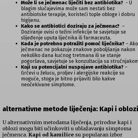
Može li ‌se ječmenac liječiti‍ bez antibiotika?
‍ -‌ U
blagim slučajevima može sam nestati bez
antibiotske terapije, ‍koristeći tople obloge i dobru
higijenu.
Kako ⁤se antibiotici ⁤doziraju za ječmenac?
‌ –
Doziranje ovisi o​ težini infekcije te savjetuje⁤ se
slijeđenje uputa liječnika ili farmaceuta.
Kada‍ je potrebno potražiti pomoć ​liječnika?
– Ako
ječmenac ne pokazuje znakove poboljšanja nakon⁣
nekoliko dana kućnog tretmana ‍ili se stanje
pogoršava, savjetuje⁤ se ⁣konzultacija⁣ sa stručnjakom
Koji su potencijalni nuspojave antibiotika?
–
Grčevi u želucu, proljev i alergijske reakcije su
moguće,‍ stoga je bitno prijaviti bilo kakve
neočekivane simptome.
alternativne metode‌ liječenja: ⁤Kapi⁤ i obloz
U alternativnim metodama liječenja, prirodne kapi i
oblozi mogu biti učinkoviti u ublažavanju simptoma
ječmenca.‍
Kapi od ⁤kamilice
su⁤ popularan izbor