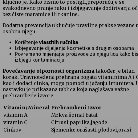
ključno je. Kako bismo to​ postigli,preporučuje ‌se
svakodnevno pranje ruku i izbjegavanje⁤ dodirivanja oč
bez čiste maramice ‌ili tkanine.
Dodatna prevencija uključuje pravilne ⁤prakse vezane 
osobnu ​njegu:
Korištenje
vlastitih⁣ ručnika
Izbjegavanje dijeljenja kozmetike s drugim osobama
Povremeno mijenjajte proizvode za njegu lica kako bi
izbjegli kontaminaciju
Povećavanje otpornosti organizma
također je bitan
korak.​ Uravnotežena prehrana bogata vitaminima A i C
kao i dodaci cinka, mogu pomoći u jačanju imuniteta. 
nastavku⁤ je prikazana tablica koja naglašava važne
prehrambene izvore:
Vitamin/Mineral
Prehrambeni Izvor
vitamin ‌A
Mrkva,špinat,batat
vitamin C
Citrusi,paprika,jagode
Cinkov
Sjemenke,orašasti plodovi,orasi