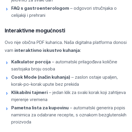
FAQ s gastroenterologom
– odgovori stručnjaka o
celijakiji i prehrani
Interaktivne mogućnosti
Ovo nije obična PDF kuharica. Naša digitalna platforma donosi
vam
interaktivno iskustvo kuhanja
:
Kalkulator porcija
– automatski prilagođava količine
sastojaka broju osoba
Cook Mode (način kuhanja)
– zaslon ostaje upaljen,
korak-po-korak upute bez prekida
Klikabilni tajmeri
– jedan klik za svaki korak koji zahtijeva
mjerenje vremena
Pametna lista za kupovinu
– automatski generira popis
namirnica za odabrane recepte, s oznakom bezglutenskih
proizvoda