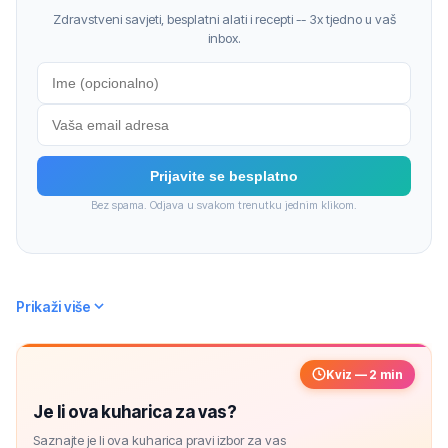
Zdravstveni savjeti, besplatni alati i recepti -- 3x tjedno u vaš
inbox.
Prijavite se besplatno
Bez spama. Odjava u svakom trenutku jednim klikom.
Prikaži više
Kviz — 2 min
Je li ova kuharica za vas?
Saznajte je li ova kuharica pravi izbor za vas