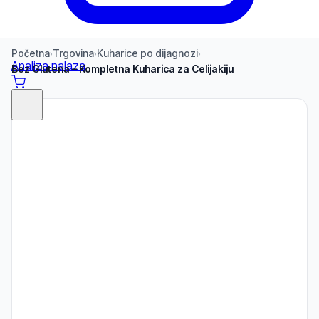
Početna
Trgovina
Kuharice po dijagnozi
›
›
›
Analiza nalaza
Bez Glutena – Kompletna Kuharica za Celijakiju