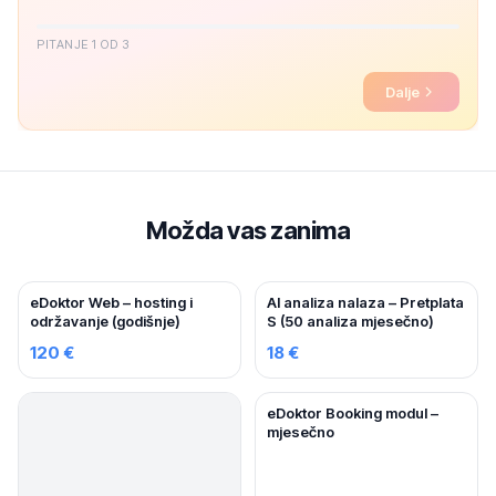
PITANJE 1 OD 3
Dalje
Možda vas zanima
eDoktor Web – hosting i
AI analiza nalaza – Pretplata
održavanje (godišnje)
S (50 analiza mjesečno)
120 €
18 €
eDoktor Booking modul –
mjesečno