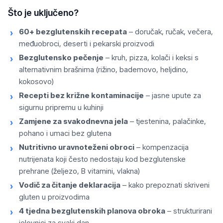
Što je uključeno?
60+ bezglutenskih recepata
– doručak, ručak, večera,
međuobroci, deserti i pekarski proizvodi
Bezglutensko pečenje
– kruh, pizza, kolači i keksi s
alternativnim brašnima (rižino, bademovo, heljdino,
kokosovo)
Recepti bez križne kontaminacije
– jasne upute za
sigurnu pripremu u kuhinji
Zamjene za svakodnevna jela
– tjestenina, palačinke,
pohano i umaci bez glutena
Nutritivno uravnoteženi obroci
– kompenzacija
nutrijenata koji često nedostaju kod bezglutenske
prehrane (željezo, B vitamini, vlakna)
Vodič za čitanje deklaracija
– kako prepoznati skriveni
gluten u proizvodima
4 tjedna bezglutenskih planova obroka
– strukturirani
jelovnici za svaki dan