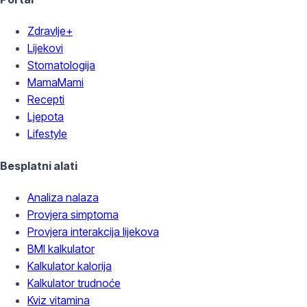
Zdravlje+
Lijekovi
Stomatologija
MamaMami
Recepti
Ljepota
Lifestyle
Besplatni alati
Analiza nalaza
Provjera simptoma
Provjera interakcija lijekova
BMI kalkulator
Kalkulator kalorija
Kalkulator trudnoće
Kviz vitamina