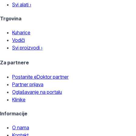
Svi alati ›
Trgovina
Kuharice
Vodiči
Svi proizvodi ›
Za partnere
Postanite eDoktor partner
Partner prijava
Oglašavanje na portalu
Klinike
Informacije
O nama
Kontakt