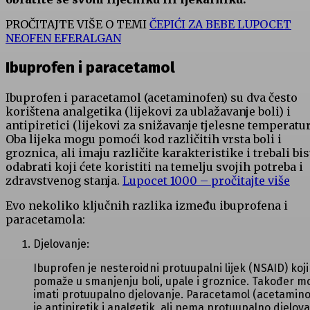
PROČITAJTE VIŠE O TEMI
ČEPIĆI ZA BEBE LUPOCET
NEOFEN EFERALGAN
Ibuprofen i paracetamol
Ibuprofen i paracetamol (acetaminofen) su dva često
korištena analgetika (lijekovi za ublažavanje boli) i
antipiretici (lijekovi za snižavanje tjelesne temperatur
Oba lijeka mogu pomoći kod različitih vrsta boli i
groznica, ali imaju različite karakteristike i trebali bis
odabrati koji ćete koristiti na temelju svojih potreba i
zdravstvenog stanja.
Lupocet 1000 – pročitajte više
Evo nekoliko ključnih razlika između ibuprofena i
paracetamola:
Djelovanje:
Ibuprofen je nesteroidni protuupalni lijek (NSAID) koji
pomaže u smanjenju boli, upale i groznice. Također m
imati protuupalno djelovanje. Paracetamol (acetamin
je antipiretik i analgetik, ali nema protuupalno djelova