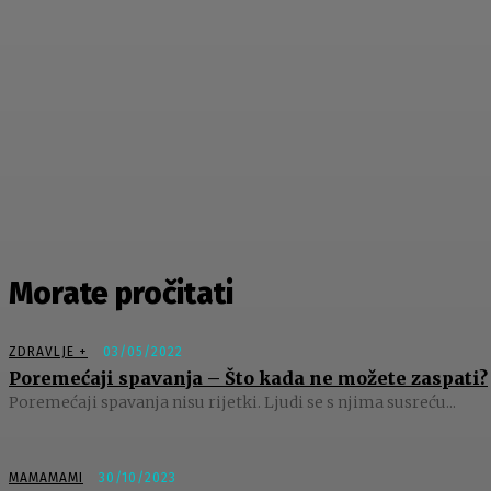
Morate pročitati
ZDRAVLJE +
03/05/2022
Poremećaji spavanja – Što kada ne možete zaspati?
Poremećaji spavanja nisu rijetki. Ljudi se s njima susreću...
MAMAMAMI
30/10/2023