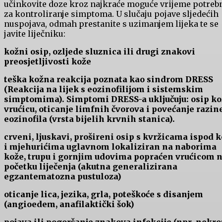
učinkovite doze kroz najkraće moguće vrijeme potreb
za kontroliranje simptoma. U slučaju pojave sljedećih
nuspojava, odmah prestanite s uzimanjem lijeka te se
javite liječniku:
kožni osip, ozljede sluznica ili drugi znakovi
preosjetljivosti kože
teška kožna reakcija poznata kao sindrom DRESS
(Reakcija na lijek s eozinofilijom i sistemskim
simptomima). Simptomi DRESS-a uključuju: osip ko
vrućicu, oticanje limfnih čvorova i povećanje razin
eozinofila (vrsta bijelih krvnih stanica).
crveni, ljuskavi, prošireni osip s kvržicama ispod 
i mjehurićima uglavnom lokaliziran na naborima
kože, trupu i gornjim udovima popraćen vrućicom 
početku liječenja (akutna generalizirana
egzantematozna pustuloza)
oticanje lica, jezika, grla, poteškoće s disanjem
(angioedem, anafilaktički šok)
pojava ili pogoršanje znakova infekcije (npr. nekro