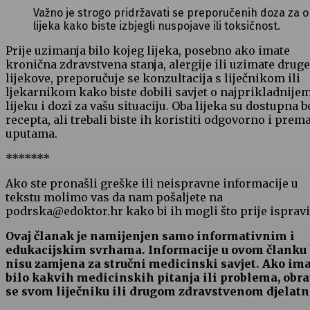
Važno je strogo pridržavati se preporučenih doza za 
lijeka kako biste izbjegli nuspojave ili toksičnost.
Prije uzimanja bilo kojeg lijeka, posebno ako imate
kronična zdravstvena stanja, alergije ili uzimate druge
lijekove, preporučuje se konzultacija s liječnikom ili
ljekarnikom kako biste dobili savjet o najprikladnije
lijeku i dozi za vašu situaciju. Oba lijeka su dostupna b
recepta, ali trebali biste ih koristiti odgovorno i prem
uputama.
*******
Ako ste pronašli greške ili neispravne informacije u
tekstu molimo vas da nam pošaljete na
podrska@edoktor.hr kako bi ih mogli što prije ispravit
Ovaj članak je namijenjen samo informativnim i
edukacijskim svrhama. Informacije u ovom članku
nisu zamjena za stručni medicinski savjet. Ako im
bilo kakvih medicinskih pitanja ili problema, obra
se svom liječniku ili drugom zdravstvenom djelatn