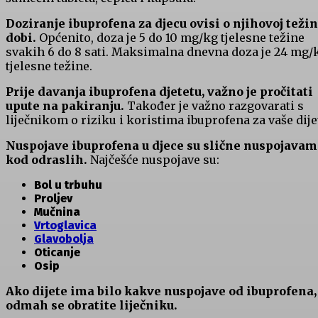
Doziranje ibuprofena za djecu ovisi o njihovoj težin
dobi.
Općenito, doza je 5 do 10 mg/kg tjelesne težine
svakih 6 do 8 sati. Maksimalna dnevna doza je 24 mg/
tjelesne težine.
Prije davanja ibuprofena djetetu, važno je pročitati
upute na pakiranju.
Također je važno razgovarati s
liječnikom o riziku i koristima ibuprofena za vaše dije
Nuspojave ibuprofena u djece su slične nuspojava
kod odraslih.
Najčešće nuspojave su:
Bol u trbuhu
Proljev
Mučnina
Vrtoglavica
Glavobolja
Oticanje
Osip
Ako dijete ima bilo kakve nuspojave od ibuprofena,
odmah se obratite liječniku.