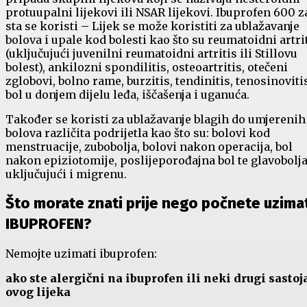
protuupalni lijekovi ili NSAR lijekovi. Ibuprofen 600 z
sta se koristi – Lijek se može koristiti za ublažavanje
bolova i upale kod bolesti kao što su reumatoidni artri
(uključujući juvenilni reumatoidni artritis ili Stillovu
bolest), ankilozni spondilitis, osteoartritis, otečeni
zglobovi, bolno rame, burzitis, tendinitis, tenosinoviti
bol u donjem dijelu leđa, iščašenja i uganuća.
Također se koristi za ublažavanje blagih do umjerenih
bolova različita podrijetla kao što su: bolovi kod
menstruacije, zubobolja, bolovi nakon operacija, bol
nakon epiziotomije, poslijeporođajna bol te glavobolja
uključujući i migrenu.
Što morate znati prije nego počnete uzima
IBUPROFEN?
Nemojte uzimati ibuprofen:
ako ste alergični na ibuprofen ili neki drugi sastoj
ovog lijeka