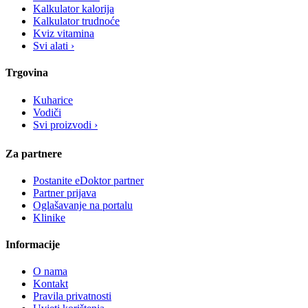
Kalkulator kalorija
Kalkulator trudnoće
Kviz vitamina
Svi alati ›
Trgovina
Kuharice
Vodiči
Svi proizvodi ›
Za partnere
Postanite eDoktor partner
Partner prijava
Oglašavanje na portalu
Klinike
Informacije
O nama
Kontakt
Pravila privatnosti