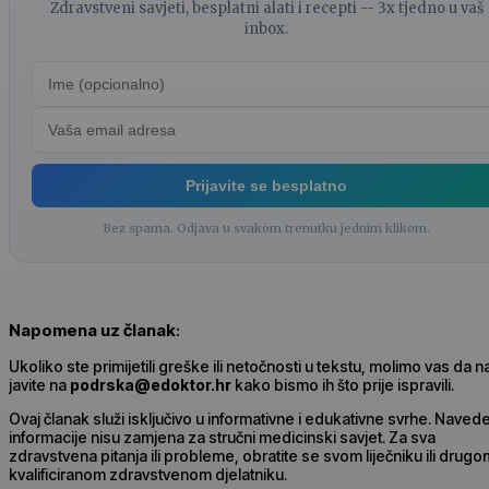
Zdravstveni savjeti, besplatni alati i recepti -- 3x tjedno u vaš
inbox.
Prijavite se besplatno
Bez spama. Odjava u svakom trenutku jednim klikom.
Napomena uz članak
:
Ukoliko ste primijetili greške ili netočnosti u tekstu, molimo vas da 
javite na
podrska@edoktor.hr
kako bismo ih što prije ispravili.
Ovaj članak služi isključivo u informativne i edukativne svrhe. Naved
informacije nisu zamjena za stručni medicinski savjet. Za sva
zdravstvena pitanja ili probleme, obratite se svom liječniku ili drugo
kvalificiranom zdravstvenom djelatniku.