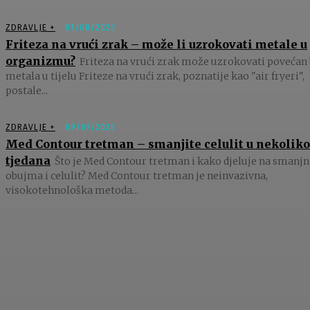
ZDRAVLJE +
01/08/2025
Friteza na vrući zrak – može li uzrokovati metale u
organizmu?
Friteza na vrući zrak može uzrokovati povećan 
metala u tijelu Friteze na vrući zrak, poznatije kao "air fryeri",
postale...
ZDRAVLJE +
09/07/2025
Med Contour tretman – smanjite celulit u nekoliko
tjedana
Što je Med Contour tretman i kako djeluje na smanjn
obujma i celulit? Med Contour tretman je neinvazivna,
visokotehnološka metoda...