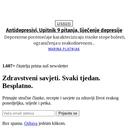
LIJEKOVI
Antidepresivi, Upitnik 9 pitanja, liječenje depresije
Depresivne poremećaje karakteriziraju visoke stope bolesti,
ograničenja u svakodnevnom...
MARINA PLATNJAK
1.607+
čitatelja prima naš newsletter
Zdravstveni savjeti. Svaki tjedan.
Besplatno.
Primajte stručne članke, recepte i savjete za zdraviji život svakog
ponedjeljka, srijede i petka.
Prijavite se
Bez spama.
Odjava
jednim klikom.