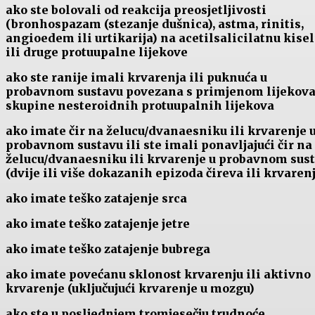
ako ste bolovali od reakcija preosjetljivosti
(bronhospazam (stezanje dušnica), astma, rinitis,
angioedem ili urtikarija) na acetilsalicilatnu kise
ili druge protuupalne lijekove
ako ste ranije imali krvarenja ili puknuća u
probavnom sustavu povezana s primjenom lijekova
skupine nesteroidnih protuupalnih lijekova
ako imate čir na želucu/dvanaesniku ili krvarenje 
probavnom sustavu ili ste imali ponavljajući čir na
želucu/dvanaesniku ili krvarenje u probavnom sus
(dvije ili više dokazanih epizoda čireva ili krvaren
ako imate teško zatajenje srca
ako imate teško zatajenje jetre
ako imate teško zatajenje bubrega
ako imate povećanu sklonost krvarenju ili aktivno
krvarenje (uključujući krvarenje u mozgu)
ako ste u posljednjem tromjesečju trudnoće