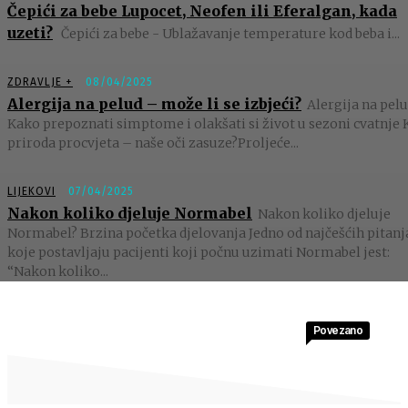
Čepići za bebe Lupocet, Neofen ili Eferalgan, kada
uzeti?
Čepići za bebe - Ublažavanje temperature kod beba i...
ZDRAVLJE +
08/04/2025
Alergija na pelud – može li se izbjeći?
Alergija na pelu
Kako prepoznati simptome i olakšati si život u sezoni cvatnje 
priroda procvjeta – naše oči zasuze?Proljeće...
LIJEKOVI
07/04/2025
Nakon koliko djeluje Normabel
Nakon koliko djeluje
Normabel? Brzina početka djelovanja Jedno od najčešćih pitanj
koje postavljaju pacijenti koji počnu uzimati Normabel jest:
“Nakon koliko...
Povezano