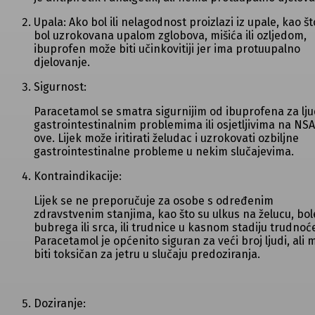
Upala: Ako bol ili nelagodnost proizlazi iz upale, kao št
bol uzrokovana upalom zglobova, mišića ili ozljedom,
ibuprofen može biti učinkovitiji jer ima protuupalno
djelovanje.
Sigurnost:
Paracetamol se smatra sigurnijim od ibuprofena za lju
gastrointestinalnim problemima ili osjetljivima na NS
ove. Lijek može iritirati želudac i uzrokovati ozbiljne
gastrointestinalne probleme u nekim slučajevima.
Kontraindikacije:
Lijek se ne preporučuje za osobe s određenim
zdravstvenim stanjima, kao što su ulkus na želucu, bol
bubrega ili srca, ili trudnice u kasnom stadiju trudnoć
Paracetamol je općenito siguran za veći broj ljudi, ali 
biti toksičan za jetru u slučaju predoziranja.
Doziranje: