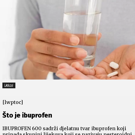
Lijekovi
[lwptoc]
Što je ibuprofen
IBUPROFEN 600 sadrži djelatnu tvar ibuprofen koji
pripada skupini lijekova koji se nazivaju nesteroidni