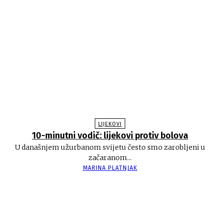
LIJEKOVI
10-minutni vodič: lijekovi protiv bolova
U današnjem užurbanom svijetu često smo zarobljeni u
začaranom...
MARINA PLATNJAK