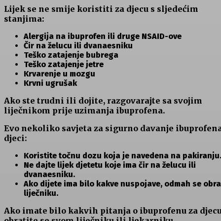
Lijek se ne smije koristiti za djecu s sljedećim
stanjima:
Alergija na ibuprofen ili druge NSAID-ove
Čir na želucu ili dvanaesniku
Teško zatajenje bubrega
Teško zatajenje jetre
Krvarenje u mozgu
Krvni ugrušak
Ako ste trudni ili dojite, razgovarajte sa svojim
liječnikom prije uzimanja ibuprofena.
Evo nekoliko savjeta za sigurno davanje ibuprofen
djeci:
Koristite točnu dozu koja je navedena na pakiranju
Ne dajte lijek djetetu koje ima čir na želucu ili
dvanaesniku.
Ako dijete ima bilo kakve nuspojave, odmah se obra
liječniku.
Ako imate bilo kakvih pitanja o ibuprofenu za djecu
obratite se svom liječniku ili ljekarniku.