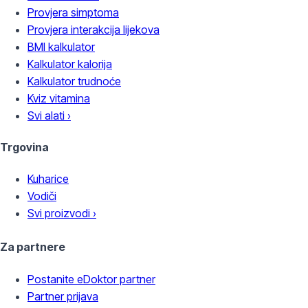
Provjera simptoma
Provjera interakcija lijekova
BMI kalkulator
Kalkulator kalorija
Kalkulator trudnoće
Kviz vitamina
Svi alati ›
Trgovina
Kuharice
Vodiči
Svi proizvodi ›
Za partnere
Postanite eDoktor partner
Partner prijava