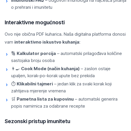
Imunološki FAQ
– odgovori imunologa na najčešća pitanja
o prehrani i imunitetu
Interaktivne mogućnosti
Ovo nije obična PDF kuharica. Naša digitalna platforma donosi
vam
interaktivno iskustvo kuhanja
:
🔢
Kalkulator porcija
– automatski prilagođava količine
sastojaka broju osoba
👨‍🍳
Cook Mode (način kuhanja)
– zaslon ostaje
upaljen, korak-po-korak upute bez prekida
⏱️
Klikabilni tajmeri
– jedan klik za svaki korak koji
zahtijeva mjerenje vremena
🛒
Pametna lista za kupovinu
– automatski generira
popis namirnica za odabrane recepte
Sezonski pristup imunitetu