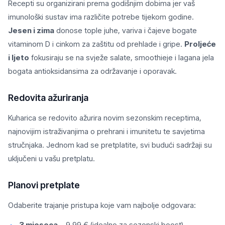
Recepti su organizirani prema godišnjim dobima jer vaš
imunološki sustav ima različite potrebe tijekom godine.
Jesen i zima
donose tople juhe, variva i čajeve bogate
vitaminom D i cinkom za zaštitu od prehlade i gripe.
Proljeće
i ljeto
fokusiraju se na svježe salate, smoothieje i lagana jela
bogata antioksidansima za održavanje i oporavak.
Redovita ažuriranja
Kuharica se redovito ažurira novim sezonskim receptima,
najnovijim istraživanjima o prehrani i imunitetu te savjetima
stručnjaka. Jednom kad se pretplatite, svi budući sadržaji su
uključeni u vašu pretplatu.
Planovi pretplate
Odaberite trajanje pristupa koje vam najbolje odgovara:
3 mjeseca
– 9,99 € (idealno za sezonski boost)