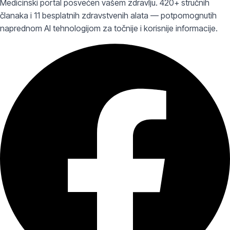
Medicinski portal posvećen vašem zdravlju. 420+ stručnih
članaka i 11 besplatnih zdravstvenih alata — potpomognutih
naprednom AI tehnologijom za točnije i korisnije informacije.