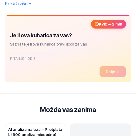
Prikaži više
Kviz — 2 min
Je li ova kuharica za vas?
Saznajte je li ova kuharica pravi izbor za vas
PITANJE 1 OD 3
Dalje
Možda vas zanima
AI analiza nalaza – Pretplata
L (600 analiza mjesečno)