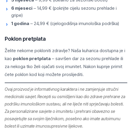
6 mjeseci
– 14,99 € (pokrijte cijelu sezonu prehlade i
gripe)
1 godina
– 24,99 € (cjelogodišnja imunološka podrška)
Poklon pretplata
Želite nekome pokloniti zdravlje? Naša kuharica dostupna je i
kao
poklon pretplata
– savršen dar za sezonu prehlade ili
za nekoga tko želi ojačati svoj imunitet. Nakon kupnje primit
ćete poklon kod koji možete proslijediti.
Ovaj proizvod je informativnog karaktera i ne zamjenjuje stručni
medicinski savjet. Recepti su osmišljeni kao dio zdrave prehrane za
podršku imunološkom sustavu, ali ne liječe niti sprječavaju bolesti.
Za personalizirane savjete o imunitetu i prehrani obavezno se
posavjetujte sa svojim liječnikom, posebno ako imate autoimunu
bolest ili uzimate imunosupresivne lijekove.