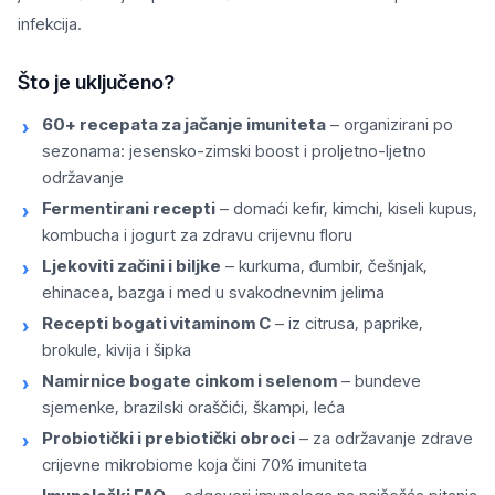
infekcija.
Što je uključeno?
60+ recepata za jačanje imuniteta
– organizirani po
sezonama: jesensko-zimski boost i proljetno-ljetno
održavanje
Fermentirani recepti
– domaći kefir, kimchi, kiseli kupus,
kombucha i jogurt za zdravu crijevnu floru
Ljekoviti začini i biljke
– kurkuma, đumbir, češnjak,
ehinacea, bazga i med u svakodnevnim jelima
Recepti bogati vitaminom C
– iz citrusa, paprike,
brokule, kivija i šipka
Namirnice bogate cinkom i selenom
– bundeve
sjemenke, brazilski oraščići, škampi, leća
Probiotički i prebiotički obroci
– za održavanje zdrave
crijevne mikrobiome koja čini 70% imuniteta