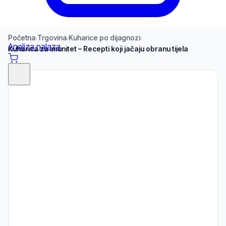
Početna
Trgovina
Kuharice po dijagnozi
›
›
›
Analiza nalaza
Kuharica za imunitet – Recepti koji jačaju obranu tijela