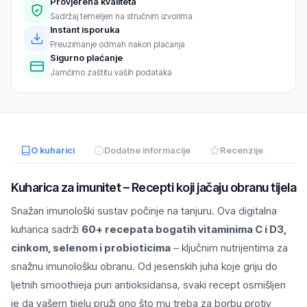
Provjerena kvaliteta
Sadržaj temeljen na stručnim izvorima
Instant isporuka
Preuzimanje odmah nakon plaćanja
Sigurno plaćanje
Jamčimo zaštitu vaših podataka
O kuharici
Dodatne informacije
Recenzije
Kuharica za imunitet – Recepti koji jačaju obranu tijela
Snažan imunološki sustav počinje na tanjuru. Ova digitalna
kuharica sadrži
60+ recepata bogatih vitaminima C i D3,
cinkom, selenom i probioticima
– ključnim nutrijentima za
snažnu imunološku obranu. Od jesenskih juha koje griju do
ljetnih smoothieja pun antioksidansa, svaki recept osmišljen
je da vašem tijelu pruži ono što mu treba za borbu protiv