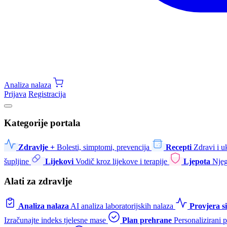
Analiza nalaza
Prijava
Registracija
Kategorije portala
Zdravlje +
Bolesti, simptomi, prevencija
Recepti
Zdravi i u
šupljine
Lijekovi
Vodič kroz lijekove i terapije
Ljepota
Njeg
Alati za zdravlje
Analiza nalaza
AI analiza laboratorijskih nalaza
Provjera 
Izračunajte indeks tjelesne mase
Plan prehrane
Personalizirani 