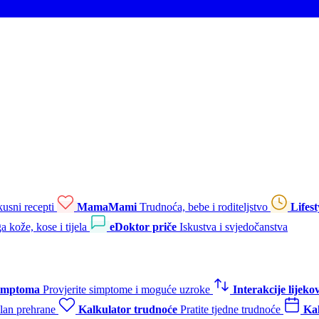
kusni recepti
MamaMami
Trudnoća, bebe i roditeljstvo
Lifest
a kože, kose i tijela
eDoktor priče
Iskustva i svjedočanstva
simptoma
Provjerite simptome i moguće uzroke
Interakcije lijeko
plan prehrane
Kalkulator trudnoće
Pratite tjedne trudnoće
Kal