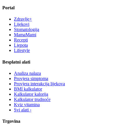
Portal
Zdravlje+
Lijekovi
Stomatologija
MamaMami
Recepti
Ljepota
Lifestyle
Besplatni alati
Analiza nalaza
Provjera simptoma
Provjera interakcija lijekova
BMI kalkulator
Kalkulator kalorija
Kalkulator trudnoće
Kviz vitamina
Svi alati ›
Trgovina