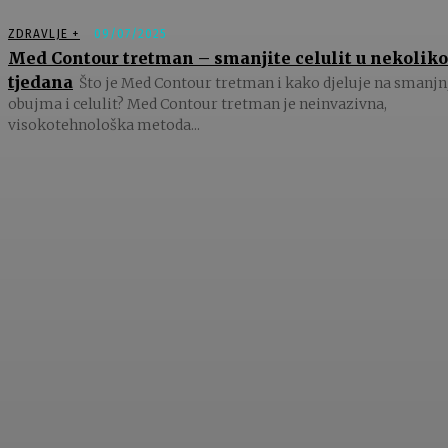
ZDRAVLJE +
09/07/2025
Med Contour tretman – smanjite celulit u nekoliko
tjedana
Što je Med Contour tretman i kako djeluje na smanjn
obujma i celulit? Med Contour tretman je neinvazivna,
visokotehnološka metoda...