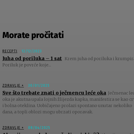
Morate pročitati
RECEPTI
12/12/2023
Juha od poriluka – 1 sat
Krem juha od poriluka i krumpir
Poriluk je povrće koje...
ZDRAVLJE +
30/01/2025
Sve što trebate znati o ječmencu leće oka
Ječmenac le
oka je akutna upala lojnih žlijezda kapka, manifestira se kao c
i bolna oteklina. Uobičajeno prolazi spontano unutar nekoliko
dana, a topli oblozi mogu ubrzati oporavak.
ZDRAVLJE +
08/04/2025