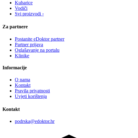
Kuharice
Vodiči
Svi proizvodi ›
Za partnere
Postanite eDoktor partner
Partner prijava
Oglašavanje na portalu
Klinike
Informacije
O nama
Kontakt
Pravila privatnosti
Uvjeti korištenja
Kontakt
podrska@edoktor.hr