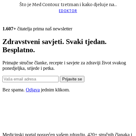
Što je Med Contour tretman i kako djeluje na...
EDOKTOR
1.607+
čitatelja prima naš newsletter
Zdravstveni savjeti. Svaki tjedan.
Besplatno.
Primajte stručne članke, recepte i savjete za zdraviji život svakog
ponedjeljka, srijede i petka.
Prijavite se
Bez spama.
Odjava
jednim klikom.
Medicinski portal posvećen vašem zdravlju. 420+ stručnih članaka i