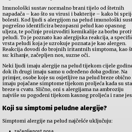
Imunološki sustav normalno brani tijelo od štetnih
napadača – kao što su virusi i bakterije – kako bi sprij
bolesti. Kod ljudi s alergijom na pelud imunološki sus
pogrešno identificira bezopasni pelud kao opasnog
uljeza, te počinje proizvoditi kemikalije za borbu proti
peludi. To je poznato kao alergijska reakcija, a specif
vrsta peludi koja je uzrokuje poznata je kao alergen.
Reakcija dovodi do brojnih iritantnih simptoma, kao š
su: kihanje, začepljen nos, suzne oči..
Neki ljudi imaju alergije na pelud tijekom cijele godin
dok ih drugi imaju samo u određeno doba godine. Na
primjer, osobe koje su osjetljive na pelud breze obično
imaju pojačane simptome tijekom proljeća kada su sta
breze u cvatu. Slično, oni s alergijama na ambroziju
najviše su pogođeni tijekom kasnog proljeća i rane jes
Koji su simptomi peludne alergije?
Simptomi alergije na pelud najčešće uključuju:
začepljenost nosa