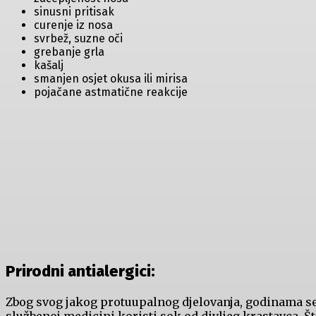
sinusni pritisak
curenje iz nosa
svrbež, suzne oči
grebanje grla
kašalj
smanjen osjet okusa ili mirisa
pojačane astmatične reakcije
Prirodni antialergici:
Zbog svog jakog protuupalnog djelovanja, godinama s