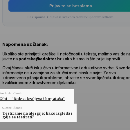
Prijavite se besplatno
Bez spama. Odjava u svakom trenutku jednim klikom.
Napomena uz članak
:
Ukoliko ste primijetili greške ili netočnosti u tekstu, molimo vas da 
javite na
podrska@edoktor.hr
kako bismo ih što prije ispravili.
Ovaj članak služi isključivo u informativne i edukativne svrhe. Naved
informacije nisu zamjena za stručni medicinski savjet. Za sva
zdravstvena pitanja ili probleme, obratite se svom liječniku ili drugo
kvalificiranom zdravstvenom djelatniku.
Prethodni članak
Giht – “Bolest kraljeva i bogataša”
Sljedeći članak
Testiranje na alergije; kako izgleda i
gdje se testirati?