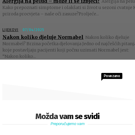
Alergija na pelud – može li se izbjeći?
Alergija na pelu
Kako prepoznati simptome i olakšati si život u sezoni cvatnje 
priroda procvjeta – naše oči zasuze?Proljeće...
LIJEKOVI
07/04/2025
Nakon koliko djeluje Normabel
Nakon koliko djeluje
Normabel? Brzina početka djelovanja Jedno od najčešćih pitanj
koje postavljaju pacijenti koji počnu uzimati Normabel jest:
“Nakon koliko...
Povezano
Možda vam se svidi
Preporučujemo vam