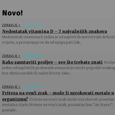
Novo!
ZDRAVLJE +
11/03/2026
Nedostatak vitamina D – 7 najvažnijih znakova
Nedostatak vitamina D jedan je od najčešćih nutritivnih deficit
svijetu, a procjenjuje se da od njega pati čak...
ZDRAVLJE +
23/09/2025
Kako zaustaviti proljev – sve što trebate znati
Prolje
jedno od najčešćih probavnih stanja koje može pogoditi svakog
bez obzira na dob ili način života. Iako...
ZDRAVLJE +
01/08/2025
Friteza na vrući zrak – može li uzrokovati metale u
organizmu?
Friteza na vrući zrak može uzrokovati povećan 
metala u tijelu Friteze na vrući zrak, poznatije kao "air fryeri",
postale...