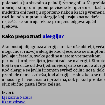
polenacija (proizvodnja peludi) raznog bilja. Na prehl
upućuju simptomi poput povišene temperature i kašlja
međutim oni nestaju spontano nakon kraćeg vremena
razliku od simptoma alergije koji traju znatno duže i
najčešće se smiruju tek uz primjenu odgovarajućih
lijekova.
Kako prepoznati
alergiju?
Ako postoji dijagnoza alergije unutar uže obitelji, veća 
mogućnost razvoja alergije kod djece; ako se simptom
javljaju učestalo, svake godine u istom vremenskom
periodu (proljeće, ljeto, jesen) radi se o alergiji. Simp
koji traju duže od dva tjedna, vjerojatno se radi o alergi
Kod alergije se javlja iritantan svrbež očiju i nosa, dok
prehlade nema svrbeža, kod alergija je sluz koja se nal
u nosu i grlu vodenasta i prozirna, dok je kod prehlad
sluz obično gusta i žuto-zelena.
Izvori:
Ljekarna Natura
Krenizdravo