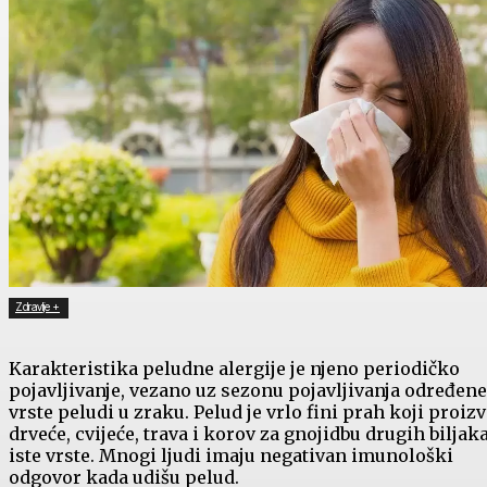
Zdravlje +
Karakteristika peludne alergije je njeno periodičko
pojavljivanje, vezano uz sezonu pojavljivanja određene
vrste peludi u zraku. Pelud je vrlo fini prah koji proiz
drveće, cvijeće, trava i korov za gnojidbu drugih biljak
iste vrste. Mnogi ljudi imaju negativan imunološki
odgovor kada udišu pelud.