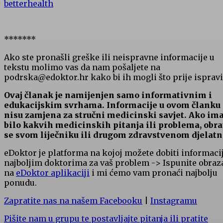
betterhealth
*******
Ako ste pronašli greške ili neispravne informacije u
tekstu molimo vas da nam pošaljete na
podrska@edoktor.hr kako bi ih mogli što prije ispravit
Ovaj članak je namijenjen samo informativnim i
edukacijskim svrhama. Informacije u ovom članku
nisu zamjena za stručni medicinski savjet. Ako im
bilo kakvih medicinskih pitanja ili problema, obra
se svom liječniku ili drugom zdravstvenom djelatn
eDoktor je platforma na kojoj možete dobiti informaci
najboljim doktorima za vaš problem -> Ispunite obraz
na
eDoktor aplikaciji
i mi ćemo vam pronaći najbolju
ponudu.
Zapratite nas na našem Facebooku
|
Instagramu
Pišite nam u grupu te postavljajte pitanja ili pratite