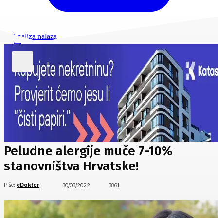
Analiza nalaza
Peludne alergije muče 7-10%
stanovništva Hrvatske!
Piše:
eDoktor
30/03/2022
3861