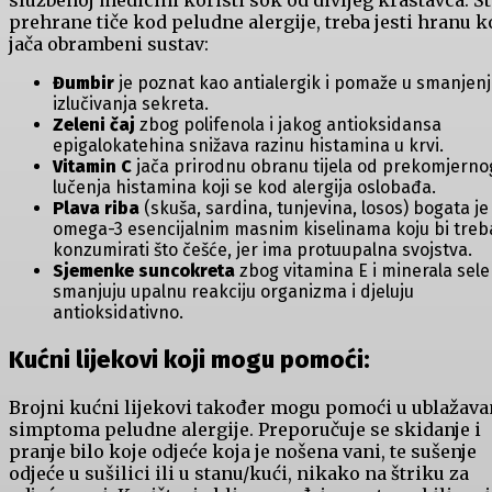
službenoj medicini koristi sok od divljeg krastavca. Št
prehrane tiče kod peludne alergije, treba jesti hranu k
jača obrambeni sustav:
Đumbir
je poznat kao antialergik i pomaže u smanjen
izlučivanja sekreta.
Zeleni čaj
zbog polifenola i jakog antioksidansa
epigalokatehina snižava razinu histamina u krvi.
Vitamin C
jača prirodnu obranu tijela od prekomjerno
lučenja histamina koji se kod alergija oslobađa.
Plava riba
(skuša, sardina, tunjevina, losos) bogata je
omega-3 esencijalnim masnim kiselinama koju bi treb
konzumirati što češće, jer ima protuupalna svojstva.
Sjemenke suncokreta
zbog vitamina E i minerala sel
smanjuju upalnu reakciju organizma i djeluju
antioksidativno.
Kućni lijekovi koji mogu pomoći:
Brojni kućni lijekovi također mogu pomoći u ublažava
simptoma peludne alergije. Preporučuje se skidanje i
pranje bilo koje odjeće koja je nošena vani, te sušenje
odjeće u sušilici ili u stanu/kući, nikako na štriku za