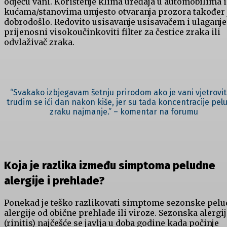
odjeću vani. Korištenje klima uređaja u automobilima i
kućama/stanovima umjesto otvaranja prozora također 
dobrodošlo. Redovito usisavanje usisavačem i ulaganje
prijenosni visokoučinkoviti filter za čestice zraka ili
odvlaživač zraka.
“Svakako izbjegavam šetnju prirodom ako je vani vjetrovito
trudim se ići dan nakon kiše, jer su tada koncentracije pelu
zraku najmanje.” – komentar na forumu
Koja je razlika između simptoma peludne
alergije i prehlade?
Ponekad je teško razlikovati simptome sezonske pel
alergije od obične prehlade ili viroze. Sezonska alergi
(rinitis) najčešće se javlja u doba godine kada počinje