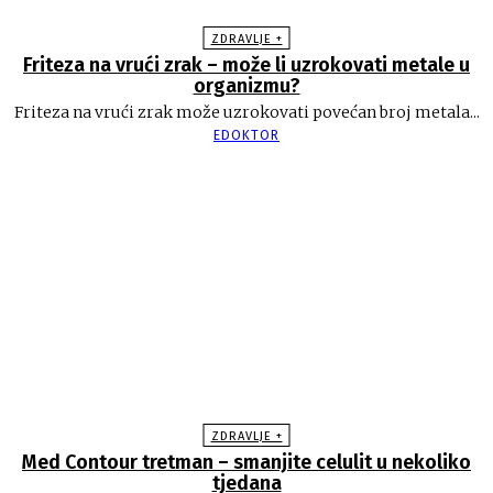
ZDRAVLJE +
Friteza na vrući zrak – može li uzrokovati metale u
organizmu?
Friteza na vrući zrak može uzrokovati povećan broj metala...
EDOKTOR
ZDRAVLJE +
Med Contour tretman – smanjite celulit u nekoliko
tjedana