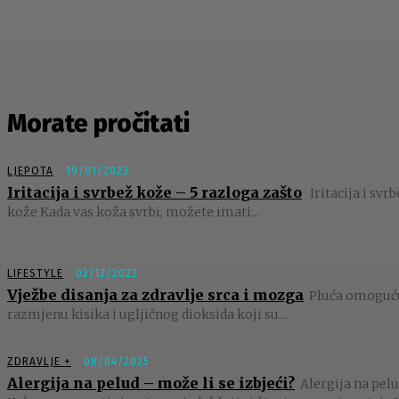
Morate pročitati
LJEPOTA
19/01/2023
Iritacija i svrbež kože – 5 razloga zašto
Iritacija i svr
kože Kada vas koža svrbi, možete imati...
LIFESTYLE
02/12/2022
Vježbe disanja za zdravlje srca i mozga
Pluća omoguć
razmjenu kisika i ugljičnog dioksida koji su...
ZDRAVLJE +
08/04/2025
Alergija na pelud – može li se izbjeći?
Alergija na pelu