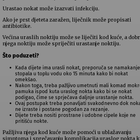
Urastao nokat može izazvati infekciju.
Ako je prst djeteta zaražen, liječnik može propisati
antibiotike.
Većina uraslih noktiju može se liječiti kod kuće, a dob
njega noktiju može spriječiti urastanje noktiju.
Što poduzeti?
Kada dijete ima urasli nokat, preporuča se namakanje
stopala u toplu vodu oko 15 minuta kako bi nokat
omekšao.
Nakon toga, treba pažljivo umetnuti mali komad mok
pamuka ispod kuta uraslog nokta kako bi se nokat
podigao, čime se sprječava daljnje urastanje nokta.
Ovaj postupak treba ponavljati svakodnevno dok nok
ne izraste i postane pogodan za rezanje.
Dijete treba nositi prostrane i udobne cipele koje ne
pritišću nokte.
Pažljiva njega kod kuće može pomoći u ublažavanju
simptoma i sprečavanju komplikacija uraslog nokta 