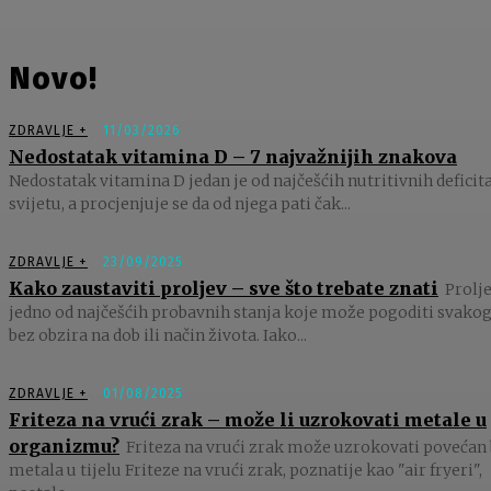
Novo!
ZDRAVLJE +
11/03/2026
Nedostatak vitamina D – 7 najvažnijih znakova
Nedostatak vitamina D jedan je od najčešćih nutritivnih deficit
svijetu, a procjenjuje se da od njega pati čak...
ZDRAVLJE +
23/09/2025
Kako zaustaviti proljev – sve što trebate znati
Prolje
jedno od najčešćih probavnih stanja koje može pogoditi svakog
bez obzira na dob ili način života. Iako...
ZDRAVLJE +
01/08/2025
Friteza na vrući zrak – može li uzrokovati metale u
organizmu?
Friteza na vrući zrak može uzrokovati povećan 
metala u tijelu Friteze na vrući zrak, poznatije kao "air fryeri",