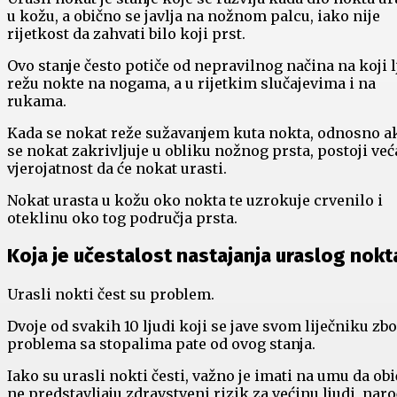
u kožu, a obično se javlja na nožnom palcu, iako nije
rijetkost da zahvati bilo koji prst.
Ovo stanje često potiče od nepravilnog načina na koji l
režu nokte na nogama, a u rijetkim slučajevima i na
rukama.
Kada se nokat reže sužavanjem kuta nokta, odnosno a
se nokat zakrivljuje u obliku nožnog prsta, postoji već
vjerojatnost da će nokat urasti.
Nokat urasta u kožu oko nokta te uzrokuje crvenilo i
oteklinu oko tog područja prsta.
Koja je učestalost nastajanja uraslog nokt
Urasli nokti čest su problem.
Dvoje od svakih 10 ljudi koji se jave svom liječniku zb
problema sa stopalima pate od ovog stanja.
Iako su urasli nokti česti, važno je imati na umu da ob
ne predstavljaju zdravstveni rizik za većinu ljudi, naro