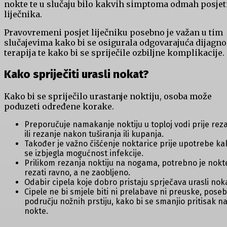
nokte te u slučaju bilo kakvih simptoma odmah posjeti
liječnika.
Pravovremeni posjet liječniku posebno je važan u tim
slučajevima kako bi se osigurala odgovarajuća dijagno
terapija te kako bi se spriječile ozbiljne komplikacije.
Kako spriječiti urasli nokat?
Kako bi se spriječilo urastanje noktiju, osoba može
poduzeti određene korake.
Preporučuje namakanje noktiju u toploj vodi prije rez
ili rezanje nakon tuširanja ili kupanja.
Također je važno čišćenje noktarice prije upotrebe ka
se izbjegla mogućnost infekcije.
Prilikom rezanja noktiju na nogama, potrebno je nokt
rezati ravno, a ne zaobljeno.
Odabir cipela koje dobro pristaju sprječava urasli nok
Cipele ne bi smjele biti ni prelabave ni preuske, pose
području nožnih prstiju, kako bi se smanjio pritisak n
nokte.