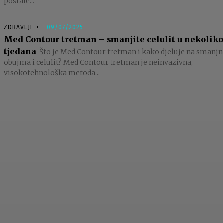
postale...
ZDRAVLJE +
09/07/2025
Med Contour tretman – smanjite celulit u nekoliko
tjedana
Što je Med Contour tretman i kako djeluje na smanjn
obujma i celulit? Med Contour tretman je neinvazivna,
visokotehnološka metoda...