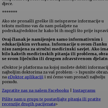
djece.
*******
Ako ste pronašli greške ili neispravne informacije u
tekstu molimo vas da nam pošaljete na
podrska@edoktor.hr kako bi ih mogli što prije ispravit
Ovaj članak je namijenjen samo informativnim i
edukacijskim svrhama. Informacije u ovom članku
nisu zamjena za stručni medicinski savjet. Ako im
bilo kakvih medicinskih pitanja ili problema, obra
se svom liječniku ili drugom zdravstvenom djelatn
eDoktor je platforma na kojoj možete dobiti informaci
najboljim doktorima za vaš problem -> Ispunite obraz
na
eDoktor aplikaciji
i mi ćemo vam pronaći najbolju
ponudu.
Zapratite nas na našem Facebooku
|
Instagramu
Pišite nam u grupu te postavljajte pitanja ili pratite
recenzije drugih pacijenata
>