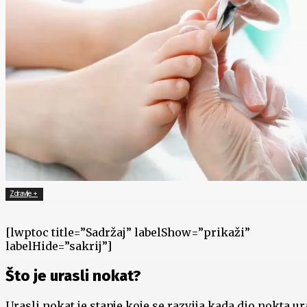
Zdravlje +
[lwptoc title=”Sadržaj” labelShow=”prikaži”
labelHide=”sakrij”]
Što je urasli nokat?
Urasli nokat je stanje koje se razvija kada dio nokta ur