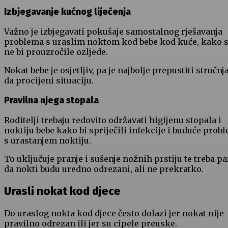
Izbjegavanje kućnog liječenja
Važno je izbjegavati pokušaje samostalnog rješavanja
problema s uraslim noktom kod bebe kod kuće, kako 
ne bi prouzročile ozljede.
Nokat bebe je osjetljiv, pa je najbolje prepustiti stručn
da procijeni situaciju.
Pravilna njega stopala
Roditelji trebaju redovito održavati higijenu stopala i
noktiju bebe kako bi spriječili infekcije i buduće prob
s urastanjem noktiju.
To uključuje pranje i sušenje nožnih prstiju te treba pa
da nokti budu uredno odrezani, ali ne prekratko.
Urasli nokat kod djece
Do uraslog nokta kod djece često dolazi jer nokat nije
pravilno odrezan ili jer su cipele preuske.