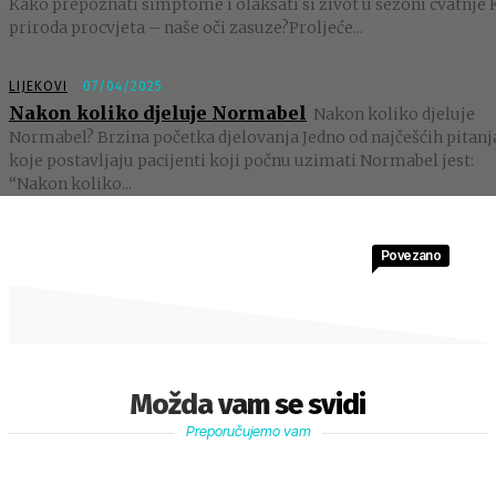
Kako prepoznati simptome i olakšati si život u sezoni cvatnje 
priroda procvjeta – naše oči zasuze?Proljeće...
LIJEKOVI
07/04/2025
Nakon koliko djeluje Normabel
Nakon koliko djeluje
Normabel? Brzina početka djelovanja Jedno od najčešćih pitanj
koje postavljaju pacijenti koji počnu uzimati Normabel jest:
“Nakon koliko...
Povezano
Možda vam se svidi
Preporučujemo vam