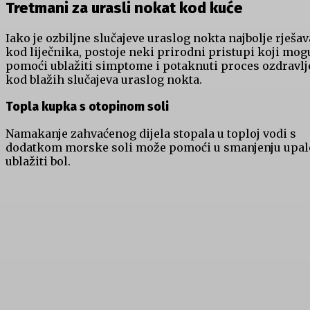
Tretmani za urasli nokat kod kuće
Iako je ozbiljne slučajeve uraslog nokta najbolje rješav
kod liječnika, postoje neki prirodni pristupi koji mog
pomoći ublažiti simptome i potaknuti proces ozdravlj
kod blažih slučajeva uraslog nokta.
Topla kupka s otopinom soli
Namakanje zahvaćenog dijela stopala u toploj vodi s
dodatkom morske soli može pomoći u smanjenju upale
ublažiti bol.