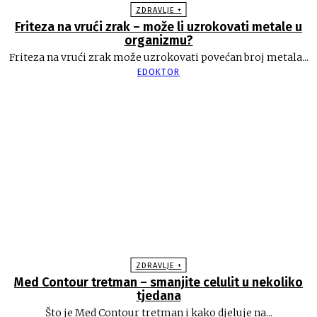
ZDRAVLJE +
Friteza na vrući zrak – može li uzrokovati metale u
organizmu?
Friteza na vrući zrak može uzrokovati povećan broj metala...
EDOKTOR
ZDRAVLJE +
Med Contour tretman – smanjite celulit u nekoliko
tjedana
Što je Med Contour tretman i kako djeluje na...