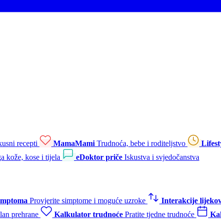
kusni recepti
MamaMami
Trudnoća, bebe i roditeljstvo
Lifest
a kože, kose i tijela
eDoktor priče
Iskustva i svjedočanstva
simptoma
Provjerite simptome i moguće uzroke
Interakcije lijeko
plan prehrane
Kalkulator trudnoće
Pratite tjedne trudnoće
Kal