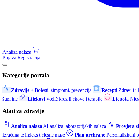
Analiza nalaza
Prijava
Registracija
Kategorije portala
Zdravlje +
Bolesti, simptomi, prevencija
Recepti
Zdravi i u
šupljine
Lijekovi
Vodič kroz lijekove i terapije
Ljepota
Njeg
Alati za zdravlje
Analiza nalaza
AI analiza laboratorijskih nalaza
Provjera 
Izračunajte indeks tjelesne mase
Plan prehrane
Personalizirani 