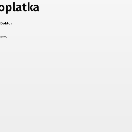
oplatka
eDoktor
/2025