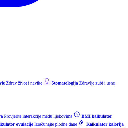
yle
Zdrav život i navike
Stomatologija
Zdravlje zubi i usne
va
Provjerite interakcije među lijekovima
BMI kalkulator
kulator ovulacije
Izračunajte plodne dane
Kalkulator kalorija