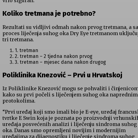
vrlo siguran.
Koliko tretmana je potrebno?
Rezultati su vidljivi odmah nakon prvog tretmana, a 
proces liječenja suhog oka Dry Eye tretmanom uključu
tri tretmana.
1. tretman
2. tretman – 2 tjedna nakon prvog
3. tretman – mjesec dana nakon drugog
Poliklinika Knezović – Prvi u Hrvatskoj
Iz Poliklinike Knezović mogu se pohvaliti i činjenico
kako su prvi počeli s liječenjem suhog oka naprednim
protokolima.
“Prvi uređaj koji smo imali bio je E-eye, uređaj francu
tvrtke E Swin koja je poznata po proizvodnji vrhunski
uređaja posvećenih analizi i liječenju sindroma suhog
oka. Danas smo opremljeni novijim i modernijim
uređajima za dijagnostiku i liječenje sindroma suhog