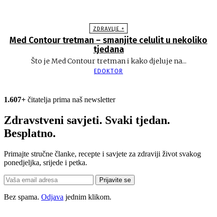
ZDRAVLJE +
Med Contour tretman – smanjite celulit u nekoliko
tjedana
Što je Med Contour tretman i kako djeluje na...
EDOKTOR
1.607+
čitatelja prima naš newsletter
Zdravstveni savjeti. Svaki tjedan.
Besplatno.
Primajte stručne članke, recepte i savjete za zdraviji život svakog
ponedjeljka, srijede i petka.
Prijavite se
Bez spama.
Odjava
jednim klikom.