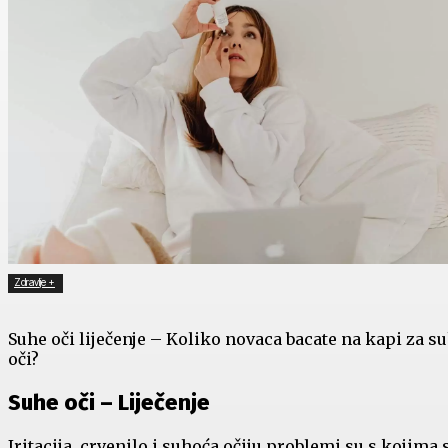
Zdravlje +
Suhe oči liječenje – Koliko novaca bacate na kapi za s
oči?
Suhe oči – Liječenje
Iritacija, crvenilo i suhoća očiju problemi su s kojima 