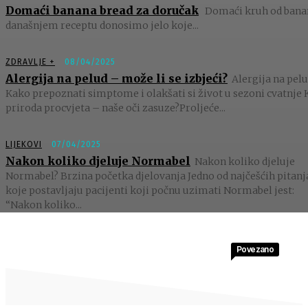
Domaći banana bread za doručak
Domaći kruh od bana
današnjem receptu donosimo jelo koje...
ZDRAVLJE +
08/04/2025
Alergija na pelud – može li se izbjeći?
Alergija na pelu
Kako prepoznati simptome i olakšati si život u sezoni cvatnje 
priroda procvjeta – naše oči zasuze?Proljeće...
LIJEKOVI
07/04/2025
Nakon koliko djeluje Normabel
Nakon koliko djeluje
Normabel? Brzina početka djelovanja Jedno od najčešćih pitanj
koje postavljaju pacijenti koji počnu uzimati Normabel jest:
“Nakon koliko...
Povezano