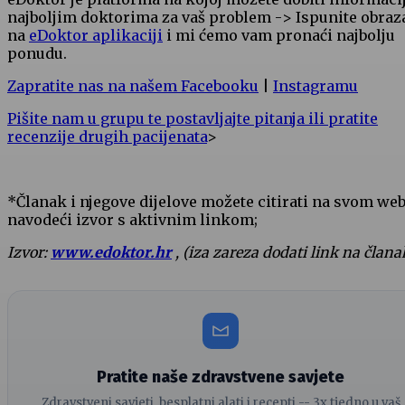
najboljim doktorima za vaš problem -> Ispunite obraz
na
eDoktor aplikaciji
i mi ćemo vam pronaći najbolju
ponudu.
Zapratite nas na našem Facebooku
|
Instagramu
Pišite nam u grupu te postavljajte pitanja ili pratite
recenzije drugih pacijenata
>
*Članak i njegove dijelove možete citirati na svom we
navodeći izvor s aktivnim linkom;
Izvor:
www.edoktor.hr
, (iza zareza dodati link na člana
Pratite naše zdravstvene savjete
Zdravstveni savjeti, besplatni alati i recepti -- 3x tjedno u vaš