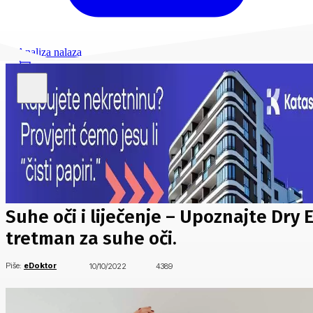
Analiza nalaza
Suhe oči i liječenje – Upoznajte Dry 
tretman za suhe oči.
Piše:
eDoktor
10/10/2022
4389