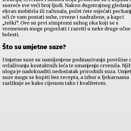
susreće sve veći broj ljudi. Nakon dugotrajnog gledanja
ekran mobitela ili računala, počet ćete osjećati peckanj
oči će vam postati suhe, crvene i nadražene, a kapci
„teški“. Ovo su prvi simptomi suhog oka koji se s
vremenom mogu pogoršati i razviti u neke druge očne
bolesti.
Što su umjetne suze?
Umjetne suze su namijenjene podmazivanju površine 
ovlaživanju kontaktnih leća te smanjenju crvenila. Nji
uloga je nadoknaditi nedostatak prirodnih suza. Umje
suze mogu se kupiti bez recepta, a izbor u ljekarnama
razlikuje se kako cijenom tako i kvalitetom.