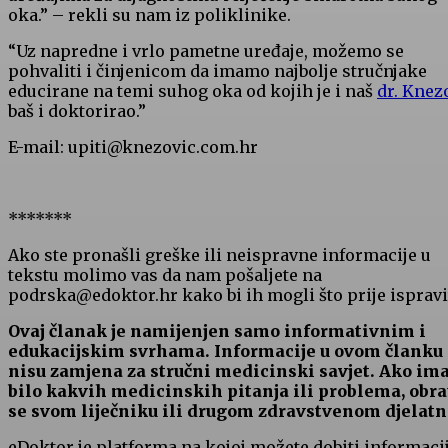
oka.” – rekli su nam iz poliklinike.
“Uz napredne i vrlo pametne uređaje, možemo se
pohvaliti i činjenicom da imamo najbolje stručnjake
educirane na temi suhog oka od kojih je i naš
dr. Knez
baš i doktorirao.”
E-mail: upiti@knezovic.com.hr
*******
Ako ste pronašli greške ili neispravne informacije u
tekstu molimo vas da nam pošaljete na
podrska@edoktor.hr kako bi ih mogli što prije ispravit
Ovaj članak je namijenjen samo informativnim i
edukacijskim svrhama. Informacije u ovom članku
nisu zamjena za stručni medicinski savjet. Ako im
bilo kakvih medicinskih pitanja ili problema, obra
se svom liječniku ili drugom zdravstvenom djelatn
eDoktor je platforma na kojoj možete dobiti informaci