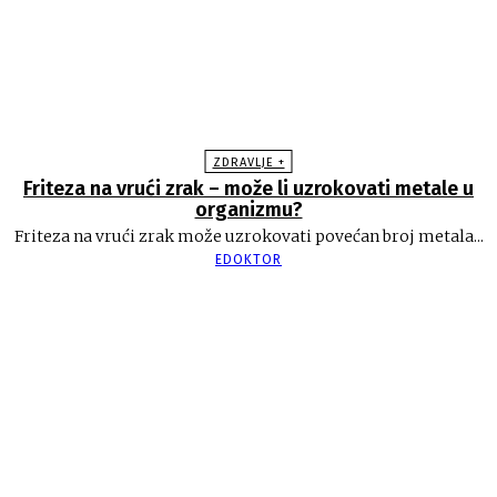
ZDRAVLJE +
Friteza na vrući zrak – može li uzrokovati metale u
organizmu?
Friteza na vrući zrak može uzrokovati povećan broj metala...
EDOKTOR