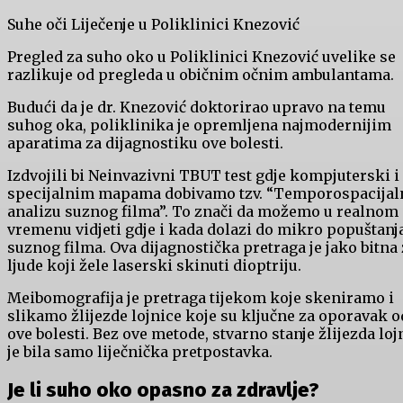
Suhe oči Liječenje u Poliklinici Knezović
Pregled za suho oko u Poliklinici Knezović uvelike se
razlikuje od pregleda u običnim očnim ambulantama.
Budući da je dr. Knezović doktorirao upravo na temu
suhog oka, poliklinika je opremljena najmodernijim
aparatima za dijagnostiku ove bolesti.
Izdvojili bi Neinvazivni TBUT test gdje kompjuterski i
specijalnim mapama dobivamo tzv. “Temporospacijal
analizu suznog filma”. To znači da možemo u realnom
vremenu vidjeti gdje i kada dolazi do mikro popuštanj
suznog filma. Ova dijagnostička pretraga je jako bitna 
ljude koji žele laserski skinuti dioptriju.
Meibomografija je pretraga tijekom koje skeniramo i
slikamo žlijezde lojnice koje su ključne za oporavak o
ove bolesti. Bez ove metode, stvarno stanje žlijezda loj
je bila samo liječnička pretpostavka.
Je li suho oko opasno za zdravlje?