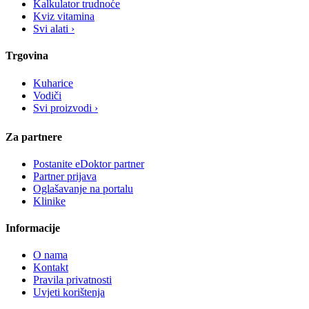
Kalkulator trudnoće
Kviz vitamina
Svi alati ›
Trgovina
Kuharice
Vodiči
Svi proizvodi ›
Za partnere
Postanite eDoktor partner
Partner prijava
Oglašavanje na portalu
Klinike
Informacije
O nama
Kontakt
Pravila privatnosti
Uvjeti korištenja