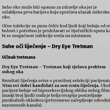
Suho oko može biti opasno za zdravlje oka jer je
oslabljena prva barijera koja sprečava ulazak mikroba
oko.
Očne infekcije su puno češće kod ljudi koji boluju od o
bolesti i potrebno je pridržavati se liječničkih uputa 
bi se mogućnost infekcije svela na minimum.
Suhe oči liječenje – Dry Eye Tretman
Učinak tretmana
Dry Eye Tretman – Tretman koji rješava problem
suhog oka
Rezultati liječenja ovise o pravilnoj selekciji pacijenat
Nisu svi dobri kandidati za ovu vrstu liječenja.
Ukol
pacijent boluje od hiposekrecijskog oblika suhog film
(manji broj ljudi) onda je bolja terapija postavljanje
punktalnih okludera (privremeno začepljenje odvodn
suzonosnih kanala).