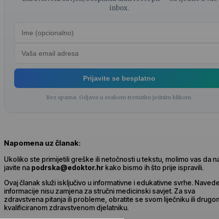
inbox.
Prijavite se besplatno
Bez spama. Odjava u svakom trenutku jednim klikom.
Napomena uz članak
:
Ukoliko ste primijetili greške ili netočnosti u tekstu, molimo vas da 
javite na
podrska@edoktor.hr
kako bismo ih što prije ispravili.
Ovaj članak služi isključivo u informativne i edukativne svrhe. Naved
informacije nisu zamjena za stručni medicinski savjet. Za sva
zdravstvena pitanja ili probleme, obratite se svom liječniku ili drugo
kvalificiranom zdravstvenom djelatniku.