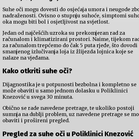
Suhe oči mogu dovesti do osjećaja umora i neugode zb
nadraženosti. Ovisno o stupnju suhoće, simptomi suh
oka mogu biti bol i osjetljivost na svjetlost.
Jedan od najčešćih uzroka su prekomjeran rad za
računalom i klimatizirani prostori. Naime, tijekom ra
za računalom trepćemo do čak 5 puta rjeđe, što dovodi
smanjenog izlučivanja loja iz žlijezda lojnica koje se
nalaze na vjeđama.
Kako otkriti suhe oči?
Dijagnostika je u potpunosti bezbolna i kompletno se
može obaviti u samo jednom dolasku u Poliklinici
Knezović u svega 30 minuta.
Obično se rade navedene pretrage, te ukoliko postoji
sumnja na dublji problem, uz navedene pretrage se m
obaviti i prošireni pregled.
Pregled za suhe oči u Poliklinici Knezović