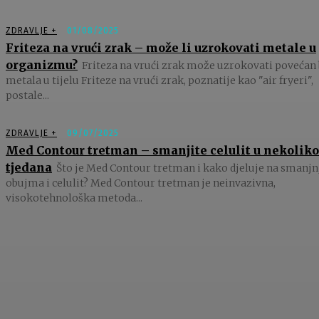
ZDRAVLJE +
01/08/2025
Friteza na vrući zrak – može li uzrokovati metale u
organizmu?
Friteza na vrući zrak može uzrokovati povećan 
metala u tijelu Friteze na vrući zrak, poznatije kao "air fryeri",
postale...
ZDRAVLJE +
09/07/2025
Med Contour tretman – smanjite celulit u nekoliko
tjedana
Što je Med Contour tretman i kako djeluje na smanjn
obujma i celulit? Med Contour tretman je neinvazivna,
visokotehnološka metoda...