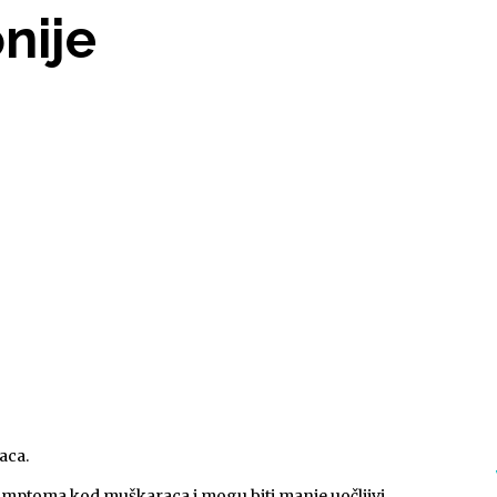
nije
aca.
simptoma kod muškaraca i mogu biti manje uočljivi.