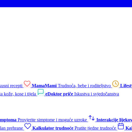
kusni recepti
MamaMami
Trudnoća, bebe i roditeljstvo
Lifest
a kože, kose i tijela
eDoktor priče
Iskustva i svjedočanstva
simptoma
Provjerite simptome i moguće uzroke
Interakcije lijeko
plan prehrane
Kalkulator trudnoće
Pratite tjedne trudnoće
Kal