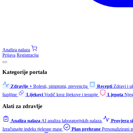
Analiza nalaza
Prijava
Registracija
Kategorije portala
Zdravlje +
Bolesti, simptomi, prevencija
Recepti
Zdravi i u
šupljine
Lijekovi
Vodič kroz lijekove i terapije
Ljepota
Njeg
Alati za zdravlje
Analiza nalaza
AI analiza laboratorijskih nalaza
Provjera 
Izračunajte indeks tjelesne mase
Plan prehrane
Personalizirani 