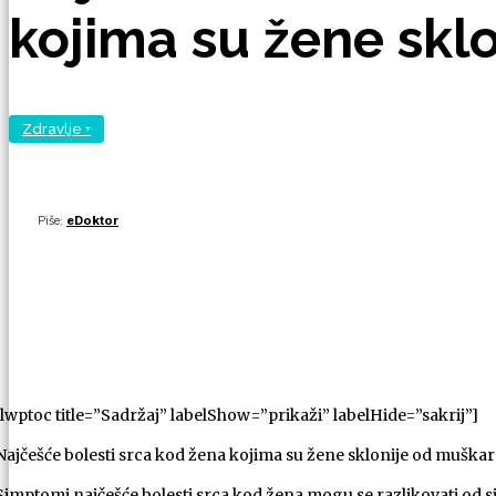
kojima su žene sklo
Zdravlje +
Piše:
eDoktor
[lwptoc title=”Sadržaj” labelShow=”prikaži” labelHide=”sakrij”]
Najčešće bolesti srca kod žena kojima su žene sklonije od muškar
Simptomi najčešće bolesti srca kod žena mogu se razlikovati od 