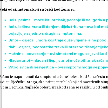
Neki od simptoma koji su češći kod žena su:
Bol u prsima – može biti pritisak, pečenje ili neugoda u 
Bol u leđima, vratu ili donjem dijelu trbuha – ova bol
pojavljuje zajedno s drugim simptomima.
Umor – osjećaj umora koji traje duže vrijeme, a ne pobo
dah – osjećaj nedostatka zraka ili otežano disanje tije
Mučnina i povraćanje – ovi simptomi mogu se javiti kod
Hladan znoj – hladan i ljepljiv znoj može biti znak srča
Vrtoglavica ili nesvjestica – ovi simptomi mogu se pojav
Važno je napomenuti da simptomi srčane bolesti kod žena često nis
javljaju liječniku. Stoga, ako primijetite bilo koji od navedenih sim
svom liječniku. Najčešće bolesti srca kod žena se razlikuju od on