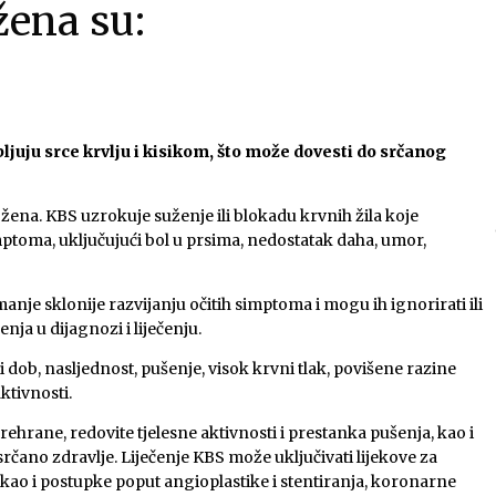
žena su:
bljuju srce krvlju i kisikom, što može dovesti do srčanog
 žena. KBS uzrokuje suženje ili blokadu krvnih žila koje
imptoma, uključujući bol u prsima, nedostatak daha, umor,
nje sklonije razvijanju očitih simptoma i mogu ih ignorirati ili
ja u dijagnozi i liječenju.
 dob, nasljednost, pušenje, visok krvni tlak, povišene razine
aktivnosti.
ehrane, redovite tjelesne aktivnosti i prestanka pušenja, kao i
ano zdravlje. Liječenje KBS može uključivati ​​lijekove za
, kao i postupke poput angioplastike i stentiranja, koronarne