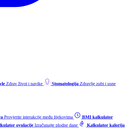
yle
Zdrav život i navike
Stomatologija
Zdravlje zubi i usne
va
Provjerite interakcije među lijekovima
BMI kalkulator
kulator ovulacije
Izračunajte plodne dane
Kalkulator kalorija