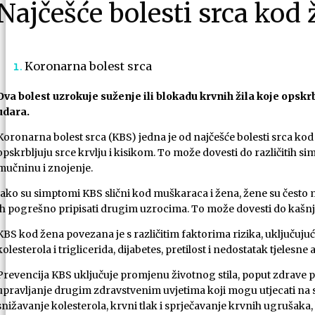
Najčešće bolesti srca kod 
Koronarna bolest srca
Ova bolest uzrokuje suženje ili blokadu krvnih žila koje opskr
udara.
Koronarna bolest srca (KBS) jedna je od najčešće bolesti srca kod
opskrbljuju srce krvlju i kisikom. To može dovesti do različitih s
mučninu i znojenje.
Iako su simptomi KBS slični kod muškaraca i žena, žene su često ma
ih pogrešno pripisati drugim uzrocima. To može dovesti do kašnjen
KBS kod žena povezana je s različitim faktorima rizika, uključujući
kolesterola i triglicerida, dijabetes, pretilost i nedostatak tjelesne 
Prevencija KBS uključuje promjenu životnog stila, poput zdrave pr
upravljanje drugim zdravstvenim uvjetima koji mogu utjecati na srč
snižavanje kolesterola, krvni tlak i sprječavanje krvnih ugrušaka