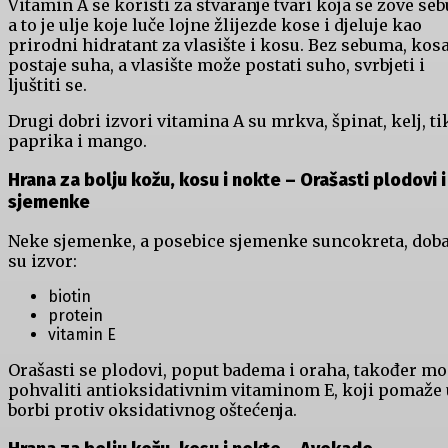
Vitamin A se koristi za stvaranje tvari koja se zove se
a to je ulje koje luče lojne žlijezde kose i djeluje kao
prirodni hidratant za vlasište i kosu. Bez sebuma, kos
postaje suha, a vlasište može postati suho, svrbjeti i
ljuštiti se.
Drugi dobri izvori vitamina A su mrkva, špinat, kelj, ti
paprika i mango.
Hrana za bolju kožu, kosu i nokte –
Orašasti plodovi i
sjemenke
Neke sjemenke, a posebice sjemenke suncokreta, dob
su izvor:
biotin
protein
vitamin E
Orašasti se plodovi, poput badema i oraha, također m
pohvaliti antioksidativnim vitaminom E, koji pomaže 
borbi protiv oksidativnog oštećenja.