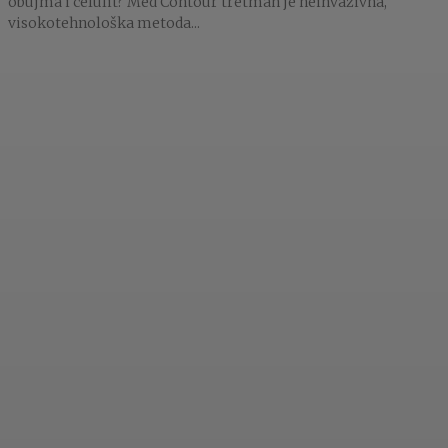
obujma i celulit? Med Contour tretman je neinvazivna,
visokotehnološka metoda...