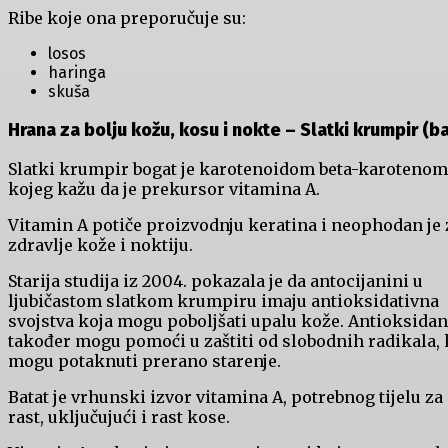
Ribe koje ona preporučuje su:
losos
haringa
skuša
Hrana za bolju kožu, kosu i nokte –
Slatki krumpir (ba
Slatki krumpir bogat je karotenoidom beta-karotenom
kojeg kažu da je prekursor vitamina A.
Vitamin A potiče proizvodnju keratina i neophodan je 
zdravlje kože i noktiju.
Starija studija iz 2004. pokazala je da antocijanini u
ljubičastom slatkom krumpiru imaju antioksidativna
svojstva koja mogu poboljšati upalu kože. Antioksidan
također mogu pomoći u zaštiti od slobodnih radikala, 
mogu potaknuti prerano starenje.
Batat je vrhunski izvor vitamina A, potrebnog tijelu za
rast, uključujući i rast kose.