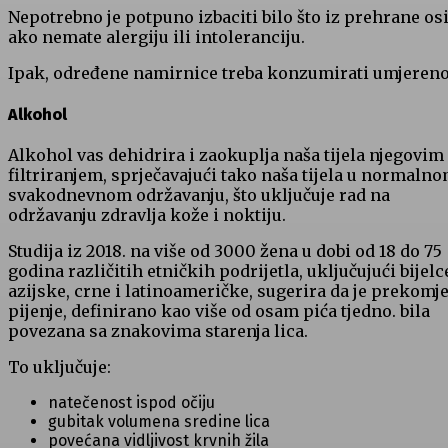
Nepotrebno je potpuno izbaciti bilo što iz prehrane o
ako nemate alergiju ili intoleranciju.
Ipak, određene namirnice treba konzumirati umjereno
Alkohol
Alkohol vas dehidrira i zaokuplja naša tijela njegovim
filtriranjem, sprječavajući tako naša tijela u normaln
svakodnevnom održavanju, što uključuje rad na
održavanju zdravlja kože i noktiju.
Studija iz 2018. na više od 3000 žena u dobi od 18 do 75
godina različitih etničkih podrijetla, uključujući bijelc
azijske, crne i latinoameričke, sugerira da je prekomj
pijenje, definirano kao više od osam pića tjedno. bila
povezana sa znakovima starenja lica.
To uključuje:
natečenost ispod očiju
gubitak volumena sredine lica
povećana vidljivost krvnih žila