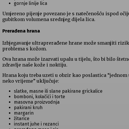
gornje linije lica
Umjereno pijenje povezano je s natečenošću ispod očij
gubitkom volumena srednjeg dijela lica.
Prerađena hrana
Izbjegavanje ultraprerađene hrane može smanjiti rizi
problema s kožom.
Ova hrana može izazvati upalu u tijelu, što bi bilo štetn
zdravlje naše kože i noktiju.
Hrana koju treba uzeti u obzir kao poslastica “jednom 
neko vrijeme” uključuje:
slatke, masne ili slane pakirane grickalice
bomboni, kolačići i torte
masovna proizvodnja
pakirani kruh
margarin
žitarice
instant juhe i rezanci