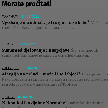
Morate pročitati
MAMAMAMI
23/02/2022
Vježbanje u trudnoći: Je li sigurno za bebu?
Vježbanje
trudnoći može vam pomoći da ostanete u...
LIJEKOVI
20/05/2024
Sumamed djelovanje i nuspojave
Što je antibiotik
sumamed? Sumamed je antibiotik čija djelatna tvar...
ZDRAVLJE +
08/04/2025
Alergija na pelud – može li se izbjeći?
Alergija na pelu
Kako prepoznati simptome i olakšati si život u sezoni cvatnje 
priroda procvjeta – naše oči zasuze?Proljeće...
LIJEKOVI
07/04/2025
Nakon koliko djeluje Normabel
Nakon koliko djeluje