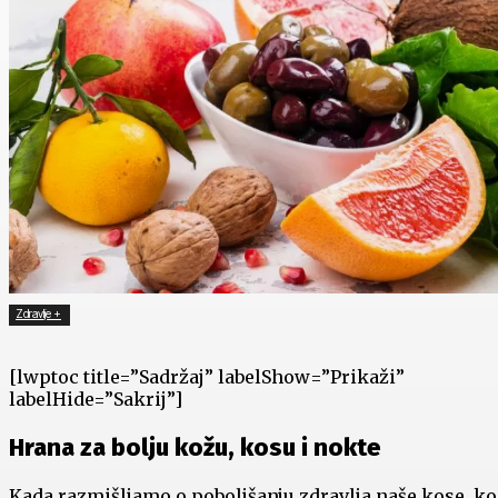
Zdravlje +
[lwptoc title=”Sadržaj” labelShow=”Prikaži”
labelHide=”Sakrij”]
Hrana za bolju kožu, kosu i nokte
Kada razmišljamo o poboljšanju zdravlja naše kose, ko