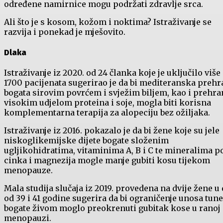
određene namirnice mogu podržati zdravlje srca.
Ali što je s kosom, kožom i noktima? Istraživanje se
razvija i ponekad je mješovito.
Dlaka
Istraživanje iz 2020. od 24 članka koje je uključilo više
1700 pacijenata sugerirao je da bi mediteranska preh
bogata sirovim povrćem i svježim biljem, kao i prehra
visokim udjelom proteina i soje, mogla biti korisna
komplementarna terapija za alopeciju bez ožiljaka.
Istraživanje iz 2016. pokazalo je da bi žene koje su jele
niskoglikemijske dijete bogate složenim
ugljikohidratima, vitaminima A, B i C te mineralima p
cinka i magnezija mogle manje gubiti kosu tijekom
menopauze.
Mala studija slučaja iz 2019. provedena na dvije žene u
od 39 i 41 godine sugerira da bi ograničenje unosa tune
bogate živom moglo preokrenuti gubitak kose u ranoj
menopauzi.