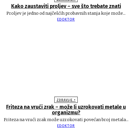
Kako zaustaviti proljev – sve što trebate znati
Proljev je jedno od najčešćih probavnih stanja koje može...
EDOKTOR
ZDRAVLJE +
Friteza na vrući zrak – može li uzrokovati metale u
organizmu?
Friteza na vrući zrak može uzrokovati povećan broj metala...
EDOKTOR