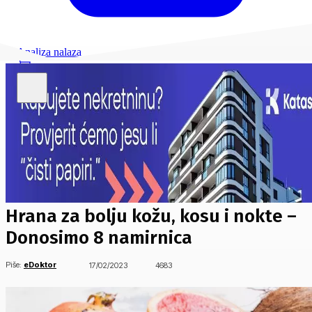
Analiza nalaza
Hrana za bolju kožu, kosu i nokte –
Donosimo 8 namirnica
Piše:
eDoktor
17/02/2023
4683