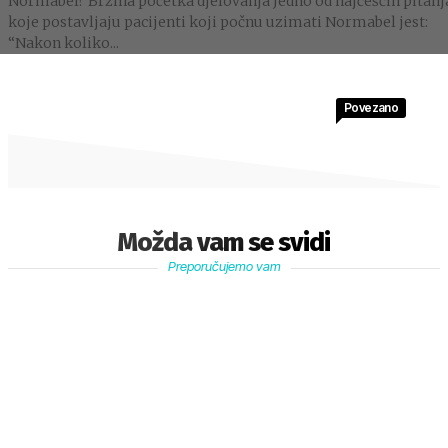
Normabel? Brzina početka djelovanja Jedno od najčešćih pitanj
koje postavljaju pacijenti koji počnu uzimati Normabel jest:
“Nakon koliko...
Povezano
Možda vam se svidi
Preporučujemo vam