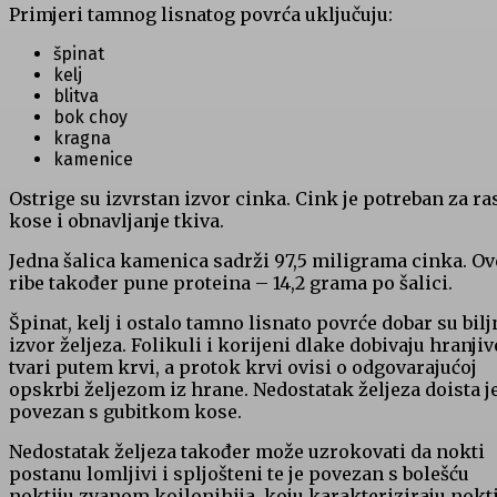
Primjeri tamnog lisnatog povrća uključuju:
špinat
kelj
blitva
bok choy
kragna
kamenice
Ostrige su izvrstan izvor cinka. Cink je potreban za ra
kose i obnavljanje tkiva.
Jedna šalica kamenica sadrži 97,5 miligrama cinka. Ov
ribe također pune proteina – 14,2 grama po šalici.
Špinat, kelj i ostalo tamno lisnato povrće dobar su bilj
izvor željeza. Folikuli i korijeni dlake dobivaju hranjiv
tvari putem krvi, a protok krvi ovisi o odgovarajućoj
opskrbi željezom iz hrane. Nedostatak željeza doista j
povezan s gubitkom kose.
Nedostatak željeza također može uzrokovati da nokti
postanu lomljivi i spljošteni te je povezan s bolešću
noktiju zvanom koilonihija, koju karakteriziraju nokti