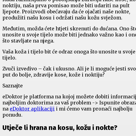
noktiju, naša prva pomisao može biti udariti na pult
ljepote. Proizvodi obećavaju da će ojačati naše nokte,
produžiti našu kosu i održati našu kožu svježom.
Međutim, možda ćete htjeti skrenuti do dućana. Ono št
unosite u svoje tijelo može biti jednako važno kao i on
što stavljate na njega.
Vaša koža i tijelo bit će odraz onoga što unosite u svoje
tijelo.
Zvuči izvedivo – čak i ukusno. Ali je li moguće jesti svo
put do bolje, zdravije kose, kože i noktiju?
Saznajte
eDoktor je platforma na kojoj možete dobiti informaci
najboljim doktorima za vaš problem -> Ispunite obraz
na
eDoktor aplikaciji
i mi ćemo vam pronaći najbolju
ponudu.
Utječe li hrana na kosu, kožu i nokte?