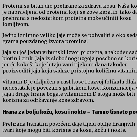
Proteini su bitan dio prehrane za zdravu kosu. Naša k
je napravljena od proteina koji se zove keratin, tako d
prehrana s nedostatkom proteina može učiniti kosu
lomljivom.
Jedno iznimno veliko jaje može se pohvaliti s oko se
grama pouzdanog izvora proteina.
Jaja su još jedan vrhunski izvor proteina, a također sa
biotin i cink. Jaja iz slobodnog uzgoja posebno su kor
jer će kokoši koje lutaju vani tijekom dana također
proizvoditi jaja koja sadrže pristojnu količinu vitamin
Vitamin D je uključen u rast kose i razvoj folikula dlak
nedostatak je povezan s gubitkom kose. Konzumacija 
jaja i druge hrane bogate vitaminom D stoga može biti
korisna za održavanje kose zdravom.
Hrana za bolju kožu, kosu i nokte –
Tamno lisnato po
Prehrana lisnatim povrćem daje tijelu obilje hranjivih
tvari koje mogu biti korisne za kosu, kožu i nokte.