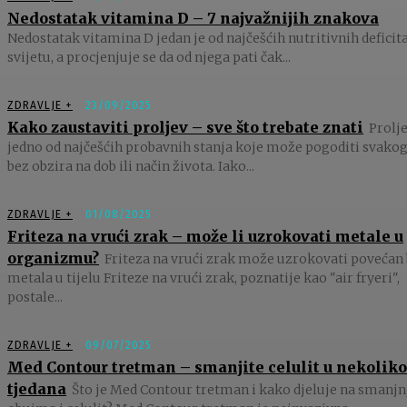
Nedostatak vitamina D – 7 najvažnijih znakova
Nedostatak vitamina D jedan je od najčešćih nutritivnih deficit
svijetu, a procjenjuje se da od njega pati čak...
ZDRAVLJE +
23/09/2025
Kako zaustaviti proljev – sve što trebate znati
Prolje
jedno od najčešćih probavnih stanja koje može pogoditi svakog
bez obzira na dob ili način života. Iako...
ZDRAVLJE +
01/08/2025
Friteza na vrući zrak – može li uzrokovati metale u
organizmu?
Friteza na vrući zrak može uzrokovati povećan 
metala u tijelu Friteze na vrući zrak, poznatije kao "air fryeri",
postale...
ZDRAVLJE +
09/07/2025
Med Contour tretman – smanjite celulit u nekoliko
tjedana
Što je Med Contour tretman i kako djeluje na smanjn