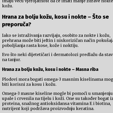
imaju veću vjerojatnost da će imati manje zdrave nokte
kožu.
Hrana za bolju kožu, kosu i nokte – Što se
preporuča?
Iako se istraživanja razvijaju, osobito za nokte i kožu,
prehrana može biti jeftin i niskorizičan način pokušaj
poboljšanja rasta kose, kože i noktiju.
Evo što neki dijetetičari i dermatolozi predlažu da stav
na tanjur.
Hrana za bolju kožu, kosu i nokte –
Masna riba
Plodovi mora bogati omega-3 masnim kiselinama mo
biti korisni za kosu i kožu.
Omega-3 masne kiseline mogle bi pomoći u smanjenju
upale i crvenila na tijelu i koži. One su također bogat i
proteina, snažnog antioksidansa vitamina E i biotina,
nutrijent koji podržava proizvodnju keratina.