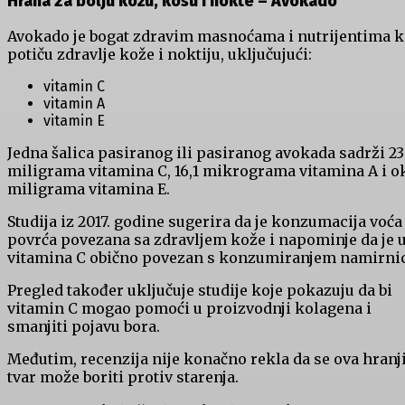
Hrana za bolju kožu, kosu i nokte –
Avokado
Avokado je bogat zdravim masnoćama i nutrijentima k
potiču zdravlje kože i noktiju, uključujući:
vitamin C
vitamin A
vitamin E
Jedna šalica pasiranog ili pasiranog avokada sadrži 23
miligrama vitamina C, 16,1 mikrograma vitamina A i o
miligrama vitamina E.
Studija iz 2017. godine sugerira da je konzumacija voća 
povrća povezana sa zdravljem kože i napominje da je 
vitamina C obično povezan s konzumiranjem namirnic
Pregled također uključuje studije koje pokazuju da bi
vitamin C mogao pomoći u proizvodnji kolagena i
smanjiti pojavu bora.
Međutim, recenzija nije konačno rekla da se ova hranj
tvar može boriti protiv starenja.