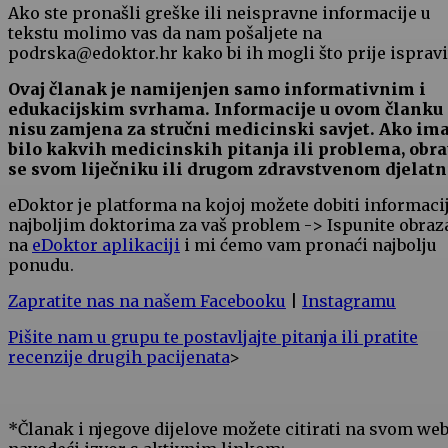
Ako ste pronašli greške ili neispravne informacije u
tekstu molimo vas da nam pošaljete na
podrska@edoktor.hr kako bi ih mogli što prije ispravit
Ovaj članak je namijenjen samo informativnim i
edukacijskim svrhama. Informacije u ovom članku
nisu zamjena za stručni medicinski savjet. Ako im
bilo kakvih medicinskih pitanja ili problema, obra
se svom liječniku ili drugom zdravstvenom djelatn
eDoktor je platforma na kojoj možete dobiti informaci
najboljim doktorima za vaš problem -> Ispunite obraz
na
eDoktor aplikaciji
i mi ćemo vam pronaći najbolju
ponudu.
Zapratite nas na našem Facebooku
|
Instagramu
Pišite nam u grupu te postavljajte pitanja ili pratite
recenzije drugih pacijenata
>
*Članak i njegove dijelove možete citirati na svom we