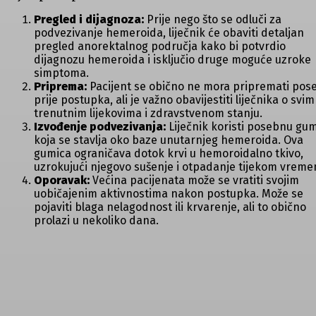
Pregled i dijagnoza:
Prije nego što se odluči za
podvezivanje hemeroida, liječnik će obaviti detaljan
pregled anorektalnog područja kako bi potvrdio
dijagnozu hemeroida i isključio druge moguće uzroke
simptoma.
Priprema:
Pacijent se obično ne mora pripremati pos
prije postupka, ali je važno obavijestiti liječnika o svim
trenutnim lijekovima i zdravstvenom stanju.
Izvođenje podvezivanja:
Liječnik koristi posebnu gu
koja se stavlja oko baze unutarnjeg hemeroida. Ova
gumica ograničava dotok krvi u hemoroidalno tkivo,
uzrokujući njegovo sušenje i otpadanje tijekom vreme
Oporavak:
Većina pacijenata može se vratiti svojim
uobičajenim aktivnostima nakon postupka. Može se
pojaviti blaga nelagodnost ili krvarenje, ali to obično
prolazi u nekoliko dana.