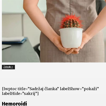
Zdravlje +
[lwptoc title=”Sadržaj članka” labelShow=”pokaži”
labelHide=”sakrij”]
Hemoroidi