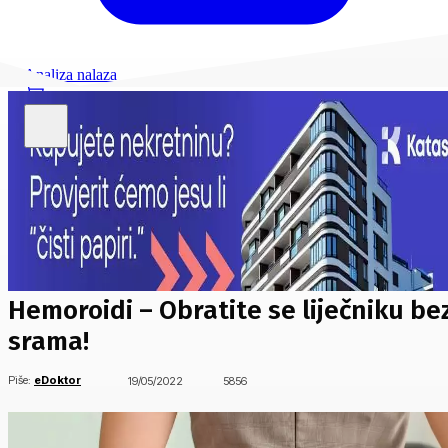
Analiza nalaza
Hemoroidi – Obratite se liječniku be
srama!
Piše:
eDoktor
19/05/2022
5856