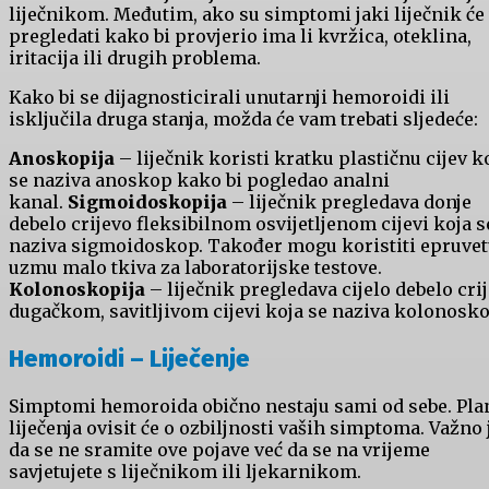
liječnikom. Međutim, ako su simptomi jaki liječnik će
pregledati kako bi provjerio ima li kvržica, oteklina,
iritacija ili drugih problema.
Kako bi se dijagnosticirali unutarnji hemoroidi ili
isključila druga stanja, možda će vam trebati sljedeće:
Anoskopija
– liječnik koristi kratku plastičnu cijev k
se naziva anoskop kako bi pogledao analni
kanal.
Sigmoidoskopija
– liječnik pregledava donje
debelo crijevo fleksibilnom osvijetljenom cijevi koja s
naziva sigmoidoskop. Također mogu koristiti epruvet
uzmu malo tkiva za laboratorijske testove.
Kolonoskopija
– liječnik pregledava cijelo debelo cri
dugačkom, savitljivom cijevi koja se naziva kolonosko
Hemoroidi – Liječenje
Simptomi hemoroida obično nestaju sami od sebe. Pla
liječenja ovisit će o ozbiljnosti vaših simptoma. Važno 
da se ne sramite ove pojave već da se na vrijeme
savjetujete s liječnikom ili ljekarnikom.