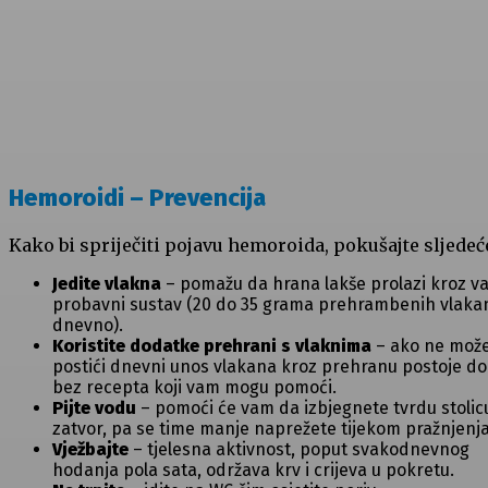
Hemoroidi – Prevencija
Kako bi spriječiti pojavu hemoroida, pokušajte sljedeć
Jedite vlakna
– pomažu da hrana lakše prolazi kroz v
probavni sustav (20 do 35 grama prehrambenih vlaka
dnevno).
Koristite dodatke prehrani s vlaknima
– ako ne mož
postići dnevni unos vlakana kroz prehranu postoje do
bez recepta koji vam mogu pomoći.
Pijte vodu
– pomoći će vam da izbjegnete tvrdu stolicu
zatvor, pa se time manje naprežete tijekom pražnjenja
Vježbajte
– tjelesna aktivnost, poput svakodnevnog
hodanja pola sata, održava krv i crijeva u pokretu.