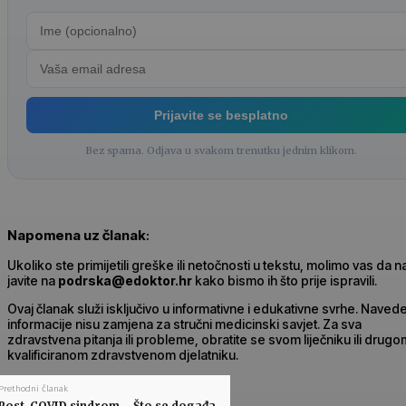
Prijavite se besplatno
Bez spama. Odjava u svakom trenutku jednim klikom.
Napomena uz članak
:
Ukoliko ste primijetili greške ili netočnosti u tekstu, molimo vas da 
javite na
podrska@edoktor.hr
kako bismo ih što prije ispravili.
Ovaj članak služi isključivo u informativne i edukativne svrhe. Naved
informacije nisu zamjena za stručni medicinski savjet. Za sva
zdravstvena pitanja ili probleme, obratite se svom liječniku ili drugo
kvalificiranom zdravstvenom djelatniku.
Prethodni članak
Post-COVID sindrom – Što se događa