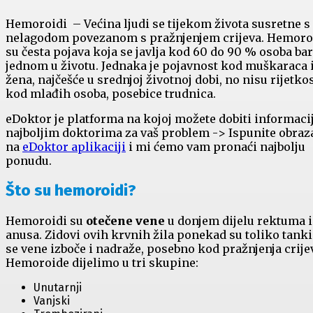
Hemoroidi – Većina ljudi se tijekom života susretne s
nelagodom povezanom s pražnjenjem crijeva. Hemoro
su česta pojava koja se javlja kod 60 do 90 % osoba b
jednom u životu. Jednaka je pojavnost kod muškaraca 
žena, najčešće u srednjoj životnoj dobi, no nisu rijetkos
kod mlađih osoba, posebice trudnica.
eDoktor je platforma na kojoj možete dobiti informaci
najboljim doktorima za vaš problem -> Ispunite obraz
na
eDoktor aplikaciji
i mi ćemo vam pronaći najbolju
ponudu.
Što su hemoroidi?
Hemoroidi su
otečene vene
u donjem dijelu rektuma i
anusa. Zidovi ovih krvnih žila ponekad su toliko tanki
se vene izboče i nadraže, posebno kod pražnjenja crije
Hemoroide dijelimo u tri skupine:
Unutarnji
Vanjski