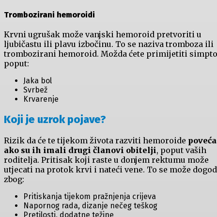
Trombozirani hemoroidi
Krvni ugrušak može vanjski hemoroid pretvoriti u
ljubičastu ili plavu izbočinu. To se naziva tromboza ili
trombozirani hemoroid. Možda ćete primijetiti simp
poput:
Jaka bol
Svrbež
Krvarenje
Koji je uzrok pojave?
Rizik da će te tijekom života razviti hemoroide
poveća
ako su ih imali drugi članovi obitelji
, poput vaših
roditelja. Pritisak koji raste u donjem rektumu može
utjecati na protok krvi i nateći vene. To se može dogod
zbog:
Pritiskanja tijekom pražnjenja crijeva
Napornog rada, dizanje nečeg teškog
Pretilosti, dodatne težine