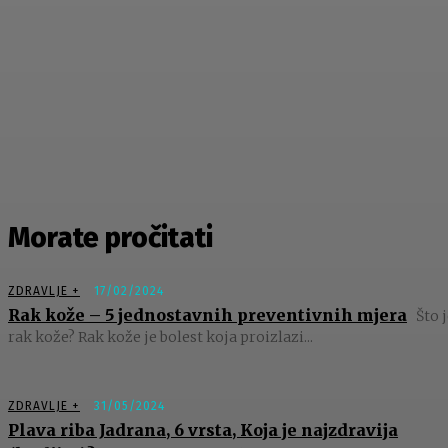
Morate pročitati
ZDRAVLJE +
17/02/2024
Rak kože – 5 jednostavnih preventivnih mjera
Što j
rak kože? Rak kože je bolest koja proizlazi...
ZDRAVLJE +
31/05/2024
Plava riba Jadrana, 6 vrsta, Koja je najzdravija