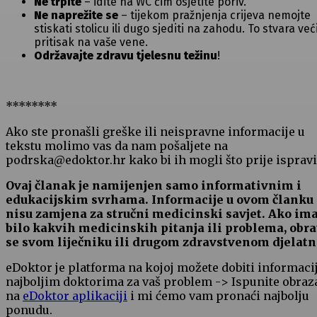
Ne trpite
– idite na WC čim osjetite poriv.
Ne naprežite se
– tijekom pražnjenja crijeva nemojte
stiskati stolicu ili dugo sjediti na zahodu. To stvara već
pritisak na vaše vene.
Održavajte zdravu tjelesnu težinu
!
********
Ako ste pronašli greške ili neispravne informacije u
tekstu molimo vas da nam pošaljete na
podrska@edoktor.hr kako bi ih mogli što prije ispravit
Ovaj članak je namijenjen samo informativnim i
edukacijskim svrhama. Informacije u ovom članku
nisu zamjena za stručni medicinski savjet. Ako im
bilo kakvih medicinskih pitanja ili problema, obra
se svom liječniku ili drugom zdravstvenom djelatn
eDoktor je platforma na kojoj možete dobiti informaci
najboljim doktorima za vaš problem -> Ispunite obraz
na
eDoktor aplikaciji
i mi ćemo vam pronaći najbolju
ponudu.