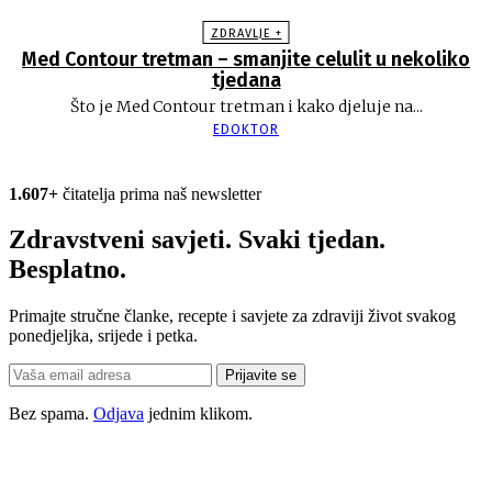
ZDRAVLJE +
Med Contour tretman – smanjite celulit u nekoliko
tjedana
Što je Med Contour tretman i kako djeluje na...
EDOKTOR
1.607+
čitatelja prima naš newsletter
Zdravstveni savjeti. Svaki tjedan.
Besplatno.
Primajte stručne članke, recepte i savjete za zdraviji život svakog
ponedjeljka, srijede i petka.
Prijavite se
Bez spama.
Odjava
jednim klikom.