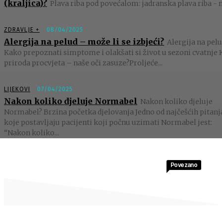
(kraljica)?
Plava riba pod povećalom: jadranska plava riba - m
ZDRAVLJE +
08/04/2025
Alergija na pelud – može li se izbjeći?
Alergija na pelu
Kako prepoznati simptome i olakšati si život u sezoni cvatnje 
priroda procvjeta – naše oči zasuze?Proljeće...
LIJEKOVI
07/04/2025
Nakon koliko djeluje Normabel
Nakon koliko djeluje
Normabel? Brzina početka djelovanja Jedno od najčešćih pitanj
koje postavljaju pacijenti koji počnu uzimati Normabel jest:
“Nakon koliko...
Povezano