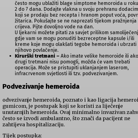
često mogu ublažiti blage simptome hemoroida u rok
2 do 7 dana. Dodajte vlakna u svoju prehranu dodaci
koji se prodaju bez recepta i hranom poput voća, povr
žitarica. Pokušajte se ne naprezati tijekom pražnjenja
crijeva. Pijte dovoljno vode na dan.
U ljekarni možete pitati za savjet prilikom samoliječen
gdje vam se mogu ponuditi bezreceptne kapsule i/ili
kreme koje mogu olakšati tegobe hemoroida i ubrzati
njihovo povlačenje.
Kirurški tretmani –
Ako imate velike hemoroide ili ak
drugi tretmani nisu pomogli, možda će vam trebati
operacija. Može se pristupiti uklanjanjem laserom,
infracrvenom svjetlosti ili tzv. podvezivanjem.
Podvezivanje hemeroida
odvezivanje hemeroida, poznato i kao ligacija hemero
gumicom, je postupak koji se koristi za liječenje
unutarnjih hemeroida. Ovaj minimalno invazivan zahv
često se izvodi ambulantno, što znači da pacijent ne
zahtijeva hospitalizaciju.
Tijek postupka: