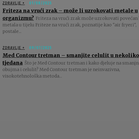
ZDRAVLJE +
01/08/2025
Friteza na vrući zrak – može li uzrokovati metale u
organizmu?
Friteza na vrući zrak može uzrokovati povećan 
metala u tijelu Friteze na vrući zrak, poznatije kao "air fryeri",
postale...
ZDRAVLJE +
09/07/2025
Med Contour tretman – smanjite celulit u nekoliko
tjedana
Što je Med Contour tretman i kako djeluje na smanjn
obujma i celulit? Med Contour tretman je neinvazivna,
visokotehnološka metoda...