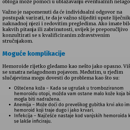
obloga može pomoći u ublažavanju eventualnih nelago
Važno je napomenuti da će individualni odgovor na
postupak varirati, te da je važno slijediti upute liječni
naknadnoj njezi i redovitim pregledima. Ako imate bil
kakvih pitanja ili zabrinutosti, uvijek je preporučljivo
konzultirati se s kvalificiranim zdravstvenim
stručnjakom.
Moguće komplikacije
Hemoroide rijetko gledamo kao nešto jako opasno. Viš
se smatra nelagodnom pojavom. Međutim, u rjeđim
slučajevima mogu dovesti do problema kao što su:
Oštećena koža – Kada se ugrušak u tromboziranom
hemoroidu otopi, možda vam ostane malo kože koja b
mogla biti nadražena.
Anemija – Može doći do prevelikog gubitka krvi ako i
hemoroid koji traje dugo i jako krvari.
Infekcija – Najčešće nastaje kod vanjskih hemoroida k
se lakše inficiraju.