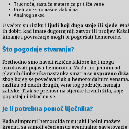
Trudnoće, rastuća maternica pritišće vene
Prehrane siromašne vlaknima
Analnog seksa
U većem su riziku i
ljudi koji dugo stoje ili sjede
. Mo
ih dobiti kad imate dugotrajniji zatvor ili proljev. Kašal
kihanje i povraćanje mogli bi pogoršati hemoroide.
Što pogoduje stvaranju?
Prethodno smo naveli rizične faktore koji mogu
uzrokovati pojavu hemoroida. Međutim, jednim od
glavnih čimbenika nastanka smatra se
uspravno drža
zbog kojeg se povećava tlak u hemoroidalnim venama.
razliku od nekih drugih, vene tog području nemaju
zaliske. Tlak se prenosi na stjenke krvnih žila, koje
popuštaju i izbočuju se.
Je li potrebna pomoć liječnika?
Kada simptomi hemoroida nisu jaki i bolni možete
krenuti sa samoliječenjem uz eventualno savjetovanje 