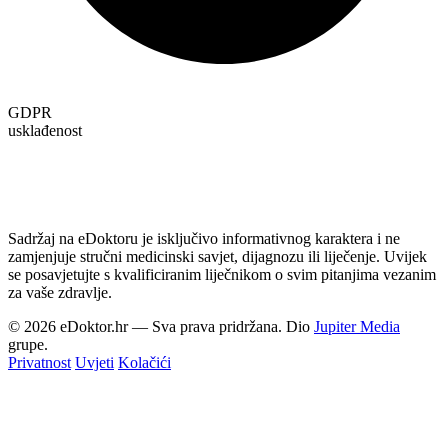
GDPR
usklađenost
Sadržaj na eDoktoru je isključivo informativnog karaktera i ne
zamjenjuje stručni medicinski savjet, dijagnozu ili liječenje. Uvijek
se posavjetujte s kvalificiranim liječnikom o svim pitanjima vezanim
za vaše zdravlje.
© 2026 eDoktor.hr — Sva prava pridržana. Dio
Jupiter Media
grupe.
Privatnost
Uvjeti
Kolačići