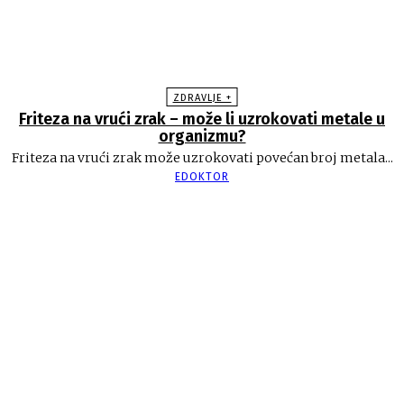
ZDRAVLJE +
Friteza na vrući zrak – može li uzrokovati metale u
organizmu?
Friteza na vrući zrak može uzrokovati povećan broj metala...
EDOKTOR