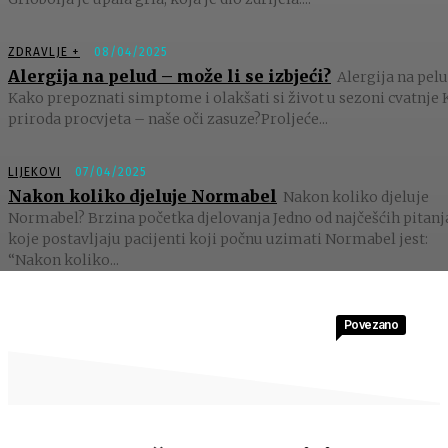
ZDRAVLJE +
08/04/2025
Alergija na pelud – može li se izbjeći?
Alergija na pelu
Kako prepoznati simptome i olakšati si život u sezoni cvatnje 
priroda procvjeta – naše oči zasuze?Proljeće...
LIJEKOVI
07/04/2025
Nakon koliko djeluje Normabel
Nakon koliko djeluje
Normabel? Brzina početka djelovanja Jedno od najčešćih pitanj
koje postavljaju pacijenti koji počnu uzimati Normabel jest:
“Nakon koliko...
Povezano