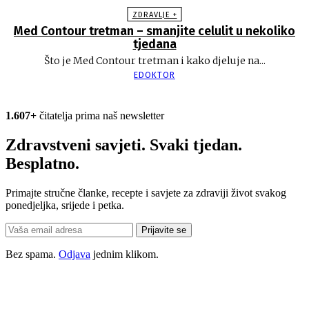
ZDRAVLJE +
Med Contour tretman – smanjite celulit u nekoliko
tjedana
Što je Med Contour tretman i kako djeluje na...
EDOKTOR
1.607+
čitatelja prima naš newsletter
Zdravstveni savjeti. Svaki tjedan.
Besplatno.
Primajte stručne članke, recepte i savjete za zdraviji život svakog
ponedjeljka, srijede i petka.
Prijavite se
Bez spama.
Odjava
jednim klikom.