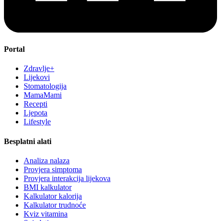
Portal
Zdravlje+
Lijekovi
Stomatologija
MamaMami
Recepti
Ljepota
Lifestyle
Besplatni alati
Analiza nalaza
Provjera simptoma
Provjera interakcija lijekova
BMI kalkulator
Kalkulator kalorija
Kalkulator trudnoće
Kviz vitamina