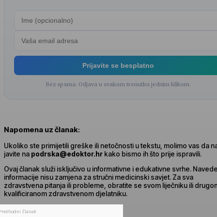
Prijavite se besplatno
Bez spama. Odjava u svakom trenutku jednim klikom.
Napomena uz članak
:
Ukoliko ste primijetili greške ili netočnosti u tekstu, molimo vas da 
javite na
podrska@edoktor.hr
kako bismo ih što prije ispravili.
Ovaj članak služi isključivo u informativne i edukativne svrhe. Naved
informacije nisu zamjena za stručni medicinski savjet. Za sva
zdravstvena pitanja ili probleme, obratite se svom liječniku ili drugo
kvalificiranom zdravstvenom djelatniku.
Prethodni članak