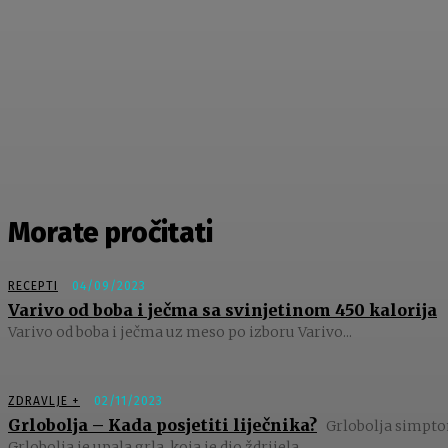
Morate pročitati
RECEPTI
04/09/2023
Varivo od boba i ječma sa svinjetinom 450 kalorija
Varivo od boba i ječma uz meso po izboru Varivo...
ZDRAVLJE +
02/11/2023
Grlobolja – Kada posjetiti liječnika?
Grlobolja simpt
Grlobolja je upala grla, koja je dio ždrijela....