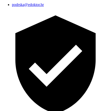
podrska@edoktor.hr