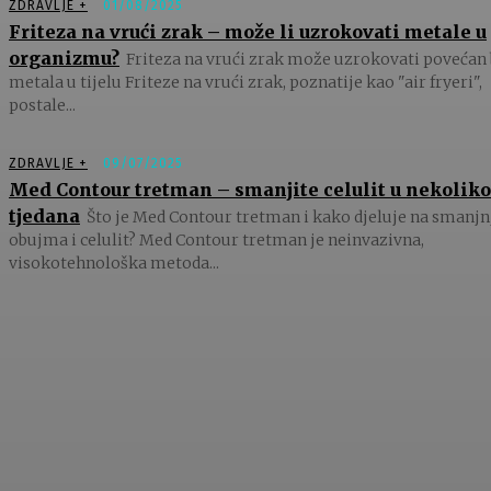
ZDRAVLJE +
01/08/2025
Friteza na vrući zrak – može li uzrokovati metale u
organizmu?
Friteza na vrući zrak može uzrokovati povećan 
metala u tijelu Friteze na vrući zrak, poznatije kao "air fryeri",
postale...
ZDRAVLJE +
09/07/2025
Med Contour tretman – smanjite celulit u nekoliko
tjedana
Što je Med Contour tretman i kako djeluje na smanjn
obujma i celulit? Med Contour tretman je neinvazivna,
visokotehnološka metoda...