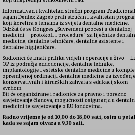
koji unapređuju svakodnevni rad.
Informativan i kvalitetan stručni program Tradiciona
sajam Dentex Zagreb prati stručan i kvalitetan progr
koji korelira s temama iz svijeta dentalne medicine.
Održat će se Kongres „Suvremeni procesi u dentalnoj
medicini – protokoli i procedure“ za liječnike dental
medicine, dentalne tehničare, dentalne asistente i
dentalne higijeničare.
Sudionici će imati priliku vidjeti i operacije u živo – L
OP iz područja endodoncije, dentalne tehnike,
implantologije i estetske dentalne medicine u kompl
opremljenoj ordinaciji dentalne medicine za izvođenj
konzervativnih i kirurških zahvata s edukacijskom
svrhom.
Bit će organizirane i radionice za pravno i porezno
savjetovanje članova, mogućnosti osiguranja u dentaln
medicini te savjetovanje o EU fondovima.
Radno vrijeme je od 10,00 do 18,00 sati, osim u peta
kada se sajam otvara u 9,30 sati.