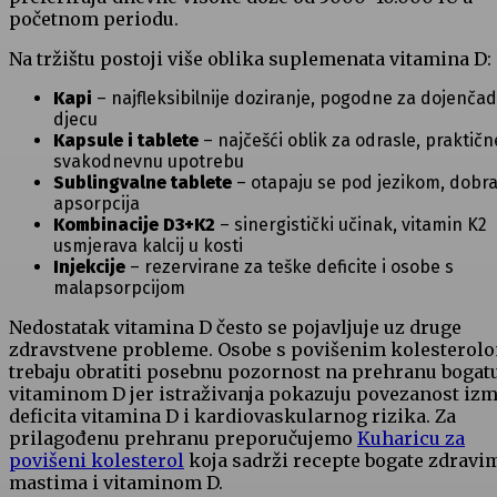
početnom periodu.
Na tržištu postoji više oblika suplemenata vitamina D:
Kapi
– najfleksibilnije doziranje, pogodne za dojenčad
djecu
Kapsule i tablete
– najčešći oblik za odrasle, praktičn
svakodnevnu upotrebu
Sublingvalne tablete
– otapaju se pod jezikom, dobr
apsorpcija
Kombinacije D3+K2
– sinergistički učinak, vitamin K2
usmjerava kalcij u kosti
Injekcije
– rezervirane za teške deficite i osobe s
malapsorpcijom
Nedostatak vitamina D često se pojavljuje uz druge
zdravstvene probleme. Osobe s povišenim kolesterol
trebaju obratiti posebnu pozornost na prehranu bogat
vitaminom D jer istraživanja pokazuju povezanost iz
deficita vitamina D i kardiovaskularnog rizika. Za
prilagođenu prehranu preporučujemo
Kuharicu za
povišeni kolesterol
koja sadrži recepte bogate zdravi
mastima i vitaminom D.