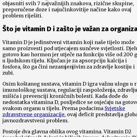
objasniti svih 7 najvažnijih znakova, rizične skupine,
preporučene doze i najučinkovitije načine kako ovaj
problem riješiti.
Što je vitamin D i zašto je važan za organiz
Vitamin D je jedinstveni vitamin koji naše tijelo može
samo proizvesti pod utjecajem sunčeve svjetlosti. Djel
gotovo kao hormon jer utječe na funkciju više od 200 
u ljudskom tijelu. Ključan je za apsorpciju kalcija i
fosfora, što ga čini nezamjenjivim za zdravlje kostiju i
zubi.
Osim koštanog sustava, vitamin D igra važnu ulogu u 
imunološkog sustava, regulaciji raspoloženja, zdravlj
mišića i prevenciji kroničnih bolesti. Kada dođe do
nedostatka vitamina D, posljedice se osjećaju na gotov
svakom organu u tijelu. Prema podacima
Svjetske
zdravstvene organizacije
, ovaj deficit predstavlja glob
javnozdravstveni problem.
Postoje dva glavna oblika ovog vitamina. Vitamin D2