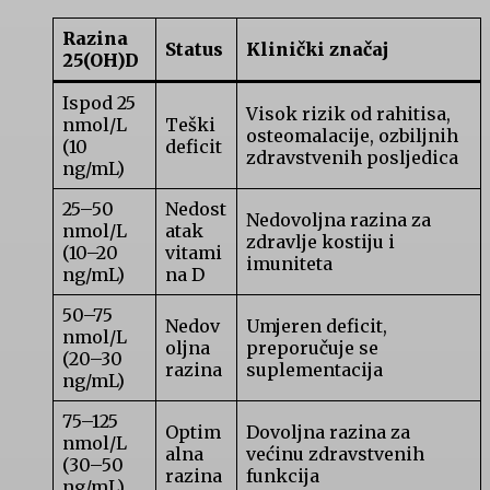
Razina
Status
Klinički značaj
25(OH)D
Ispod 25
Visok rizik od rahitisa,
nmol/L
Teški
osteomalacije, ozbiljnih
(10
deficit
zdravstvenih posljedica
ng/mL)
25–50
Nedost
Nedovoljna razina za
nmol/L
atak
zdravlje kostiju i
(10–20
vitami
imuniteta
ng/mL)
na D
50–75
Nedov
Umjeren deficit,
nmol/L
oljna
preporučuje se
(20–30
razina
suplementacija
ng/mL)
75–125
Optim
Dovoljna razina za
nmol/L
alna
većinu zdravstvenih
(30–50
razina
funkcija
ng/mL)