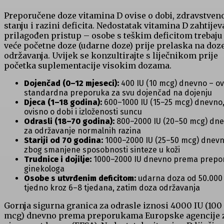
Preporučene doze vitamina D ovise o dobi, zdravstve
stanju i razini deficita. Nedostatak vitamina D zahtijev
prilagođen pristup – osobe s teškim deficitom trebaju
veće početne doze (udarne doze) prije prelaska na doz
održavanja. Uvijek se konzultirajte s liječnikom prije
početka suplementacije visokim dozama.
Dojenčad (0–12 mjeseci):
400 IU (10 mcg) dnevno – ov
standardna preporuka za svu dojenčad na dojenju
Djeca (1–18 godina):
600–1000 IU (15–25 mcg) dnevno
ovisno o dobi i izloženosti suncu
Odrasli (18–70 godina):
800–2000 IU (20–50 mcg) dn
za održavanje normalnih razina
Stariji od 70 godina:
1000–2000 IU (25–50 mcg) dnev
zbog smanjene sposobnosti sinteze u koži
Trudnice i dojilje:
1000–2000 IU dnevno prema prepo
ginekologa
Osobe s utvrđenim deficitom:
udarna doza od 50.000 
tjedno kroz 6–8 tjedana, zatim doza održavanja
Gornja sigurna granica za odrasle iznosi 4000 IU (100
mcg) dnevno prema preporukama Europske agencije 