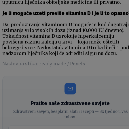
uputnicu liječnika obiteljske medicine ili privatno.
Je li moguće uzeti previše vitamina D i je li to opasno
Da, predoziranje vitaminom D moguće je kod dugotraj
uzimanja vrlo visokih doza (iznad 10.000 IU dnevno).
Toksičnost vitamina D uzrokuje hiperkalcemiju –
povišenu razinu kalcija u krvi – koja može oštetiti
bubrege i srce. Nedostatak vitamina D treba liječiti pod
nadzorom liječnika koji će odrediti sigurnu dozu.
Naslovna slika: ready made / Pexels
Pratite naše zdravstvene savjete
Zdravstveni savjeti, besplatni alati i recepti -- 3x tjedno u vaš
inbox.