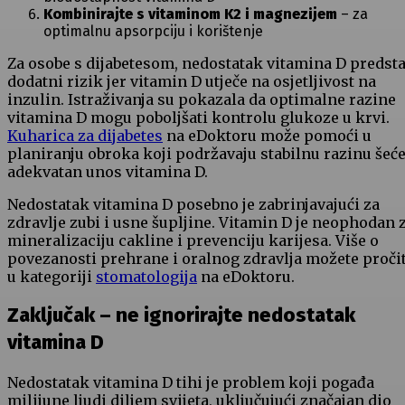
Kombinirajte s vitaminom K2 i magnezijem
– za
optimalnu apsorpciju i korištenje
Za osobe s dijabetesom, nedostatak vitamina D predsta
dodatni rizik jer vitamin D utječe na osjetljivost na
inzulin. Istraživanja su pokazala da optimalne razine
vitamina D mogu poboljšati kontrolu glukoze u krvi.
Kuharica za dijabetes
na eDoktoru može pomoći u
planiranju obroka koji podržavaju stabilnu razinu šeće
adekvatan unos vitamina D.
Nedostatak vitamina D posebno je zabrinjavajući za
zdravlje zubi i usne šupljine. Vitamin D je neophodan 
mineralizaciju cakline i prevenciju karijesa. Više o
povezanosti prehrane i oralnog zdravlja možete pročit
u kategoriji
stomatologija
na eDoktoru.
Zaključak – ne ignorirajte nedostatak
vitamina D
Nedostatak vitamina D tihi je problem koji pogađa
milijune ljudi diljem svijeta, uključujući značajan dio