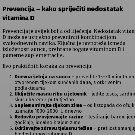
Prevencija – kako spriječiti nedostatak
vitamina D
Prevencija je uvijek bolja od liječenja. Nedostatak vita
D može se uspješno prevenirati kombinacijom
svakodnevnih navika. Ključna je ravnoteža između
izloženosti suncu, prehrane bogate vitaminom D i
pametne suplementacije.
Evo praktičnih koraka za prevenciju:
Dnevna šetnja na suncu
– provedite 15–20 minuta na
otvorenom tijekom sunčanih dana, s otkrivenim
podlakticama
Uključite masnu ribu u jelovnik
– jedite losos, sardine
skušu barem 2 puta tjedno
Suplementirajte tijekom zime
– od listopada do ožujk
uzimajte 1000–2000 IU dnevno
Redovito provjeravajte razine
– testiranje barem je
godišnje, idealno krajem zime
Održavajte zdravu tjelesnu težinu
– pretilost smanju
biodostupnost vitamina D