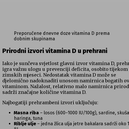
Preporučene dnevne doze vitamina D prema
dobnim skupinama
Prirodni izvori vitamina D u prehrani
Iako je sunčeva svjetlost glavni izvor vitamina D, preh
igra važnu ulogu u prevenciji deficita, osobito tijekom
zimskih mjeseci. Nedostatak vitamina D može se
djelomično nadoknaditi unosom namirnica bogatih o
vitaminom. Nažalost, relativno malo namirnica priro
sadrži značajne količine vitamina D.
Najbogatiji prehrambeni izvori uključuju:
Masna riba
– losos (600–1000 IU/100g), sardine, skuša
haringa, tuna
Riblje ulje
– jedna žlica ulja jetre bakalara sadrži oko 