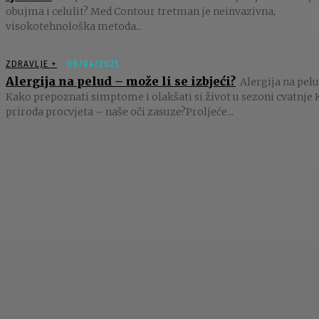
obujma i celulit? Med Contour tretman je neinvazivna,
visokotehnološka metoda...
ZDRAVLJE +
08/04/2025
Alergija na pelud – može li se izbjeći?
Alergija na pelu
Kako prepoznati simptome i olakšati si život u sezoni cvatnje 
priroda procvjeta – naše oči zasuze?Proljeće...