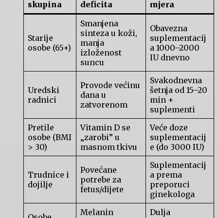
skupina
deficita
mjera
Smanjena
Obavezna
sinteza u koži,
Starije
suplementacij
manja
osobe (65+)
a 1000–2000
izloženost
IU dnevno
suncu
Svakodnevna
Provode većinu
Uredski
šetnja od 15–20
dana u
radnici
min +
zatvorenom
suplementi
Pretile
Vitamin D se
Veće doze
osobe (BMI
„zarobi” u
suplementacij
> 30)
masnom tkivu
e (do 3000 IU)
Suplementacij
Povećane
Trudnice i
a prema
potrebe za
dojilje
preporuci
fetus/dijete
ginekologa
Melanin
Dulja
Osobe