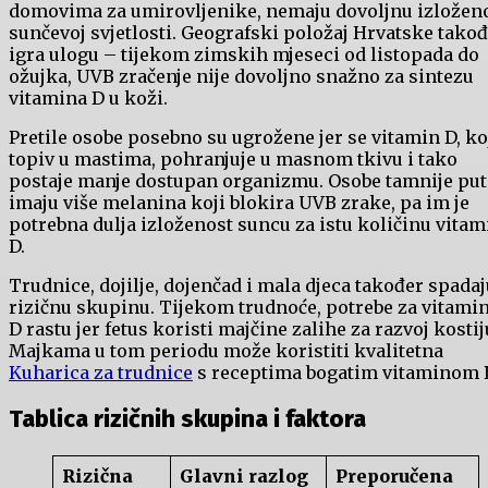
domovima za umirovljenike, nemaju dovoljnu izložen
sunčevoj svjetlosti. Geografski položaj Hrvatske tako
igra ulogu – tijekom zimskih mjeseci od listopada do
ožujka, UVB zračenje nije dovoljno snažno za sintezu
vitamina D u koži.
Pretile osobe posebno su ugrožene jer se vitamin D, koj
topiv u mastima, pohranjuje u masnom tkivu i tako
postaje manje dostupan organizmu. Osobe tamnije put
imaju više melanina koji blokira UVB zrake, pa im je
potrebna dulja izloženost suncu za istu količinu vitam
D.
Trudnice, dojilje, dojenčad i mala djeca također spadaj
rizičnu skupinu. Tijekom trudnoće, potrebe za vitam
D rastu jer fetus koristi majčine zalihe za razvoj kostij
Majkama u tom periodu može koristiti kvalitetna
Kuharica za trudnice
s receptima bogatim vitaminom 
Tablica rizičnih skupina i faktora
Rizična
Glavni razlog
Preporučena