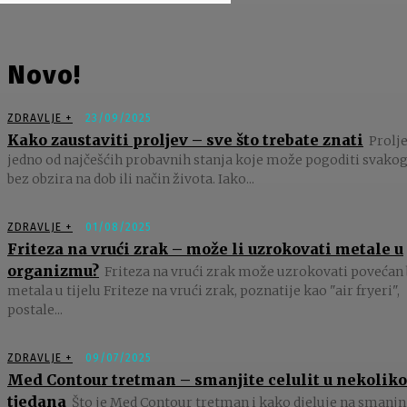
Novo!
ZDRAVLJE +
23/09/2025
Kako zaustaviti proljev – sve što trebate znati
Prolje
jedno od najčešćih probavnih stanja koje može pogoditi svakog
bez obzira na dob ili način života. Iako...
ZDRAVLJE +
01/08/2025
Friteza na vrući zrak – može li uzrokovati metale u
organizmu?
Friteza na vrući zrak može uzrokovati povećan 
metala u tijelu Friteze na vrući zrak, poznatije kao "air fryeri",
postale...
ZDRAVLJE +
09/07/2025
Med Contour tretman – smanjite celulit u nekoliko
tjedana
Što je Med Contour tretman i kako djeluje na smanjn