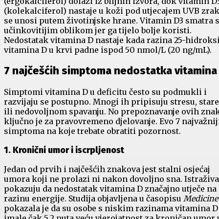
(ergokalciferol) dolazi iz biljnih izvora, dok vitamin D
(kolekalciferol) nastaje u koži pod utjecajem UVB zraka
se unosi putem životinjske hrane. Vitamin D3 smatra 
učinkovitijim oblikom jer ga tijelo bolje koristi.
Nedostatak vitamina D nastaje kada razina 25-hidroks
vitamina D u krvi padne ispod 50 nmol/L (20 ng/mL).
7 najčešćih simptoma nedostatka vitamina
Simptomi vitamina D u deficitu često su podmukli i
razvijaju se postupno. Mnogi ih pripisuju stresu, star
ili nedovoljnom spavanju. No prepoznavanje ovih zna
ključno je za pravovremeno djelovanje. Evo 7 najvažnij
simptoma na koje trebate obratiti pozornost.
1. Kronični umor i iscrpljenost
Jedan od prvih i najčešćih znakova jest stalni osjećaj
umora koji ne prolazi ni nakon dovoljno sna. Istraživa
pokazuju da nedostatak vitamina D značajno utječe na
razinu energije. Studija objavljena u časopisu
Medicine
pokazala je da su osobe s niskim razinama vitamina D
imale čak 5,2 puta veću vjerojatnost za kroničan umor 