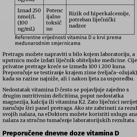
Iznad 250
Potenc
Rizik od hiperkalcemije,
nmol/L
ijalno
potreban liječnički
(100
toksič
nadzor
ng/mL)
no
Referentne vrijednosti vitamina D u krvi prema
međunarodnim smjernicama
Pretragu možete napraviti u bilo kojem laboratoriju, a
uputnicu može izdati liječnik obiteljske medicine. Cij
privatne pretrage kreće se između 100 i 200 kuna.
Preporučuje se testiranje krajem zime (veljača–ožujak
kada su razine najniže, ali i nakon ljeta za usporedbu.
Nedostatak vitamina D često se pojavljuje zajedno s
drugim nutritivnim deficitima, poput nedostatka
magnezija, kalcija ili vitamina K2. Zato liječnici nerije
naručuju širi panel pretraga. Ako ste zabrinuti za rezul
svojih nalaza, na eDoktoru možete koristiti uslugu ana
nalaza za stručno tumačenje laboratorijskih rezultata.
Preporučene dnevne doze vitamina D