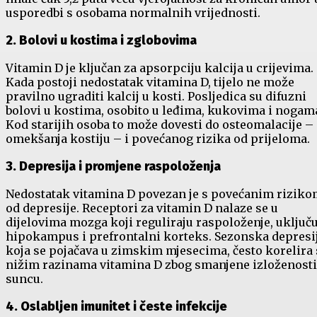
usporedbi s osobama normalnih vrijednosti.
2. Bolovi u kostima i zglobovima
Vitamin D je ključan za apsorpciju kalcija u crijevima.
Kada postoji nedostatak vitamina D, tijelo ne može
pravilno ugraditi kalcij u kosti. Posljedica su difuzni
bolovi u kostima, osobito u leđima, kukovima i nogam
Kod starijih osoba to može dovesti do osteomalacije –
omekšanja kostiju – i povećanog rizika od prijeloma.
3. Depresija i promjene raspoloženja
Nedostatak vitamina D povezan je s povećanim rizik
od depresije. Receptori za vitamin D nalaze se u
dijelovima mozga koji reguliraju raspoloženje, uključu
hipokampus i prefrontalni korteks. Sezonska depresij
koja se pojačava u zimskim mjesecima, često korelira 
nižim razinama vitamina D zbog smanjene izloženosti
suncu.
4. Oslabljen imunitet i česte infekcije