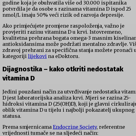
godine koja je obuhvatila više od 30.000 ispitanika
potvrdila je da osobe s razinama vitamina D ispod 25
nmol/L imaju 50% veći rizik od razvoja depresije.
Ako primjećujete promjene raspoloženja, važno je
provjeriti razinu vitamina D u krvi. Istovremeno,
kvalitetna prehrana bogata omega-3 masnim kiselina
antioksidansima može podržati mentalno zdravlje. Vi
zdravoj prehrani za specifična stanja možete pronaći 
kategoriji
lijekovi
na eDoktoru.
Dijagnostika – kako otkriti nedostatak
vitamina D
Jedini pouzdani način za utvrđivanje nedostatka vitam
D jest laboratorijska analiza krvi. Mjeri se razina 25-
hidroksi vitamina D (25(OH)D), koji je glavni cirkuliraj
oblik vitamina D u tijelu i najbolji pokazatelj ukupnog
statusa.
Prema smjernicama
Endocrine Society
, referentne
vrijednosti tumače se na sljedeći način: