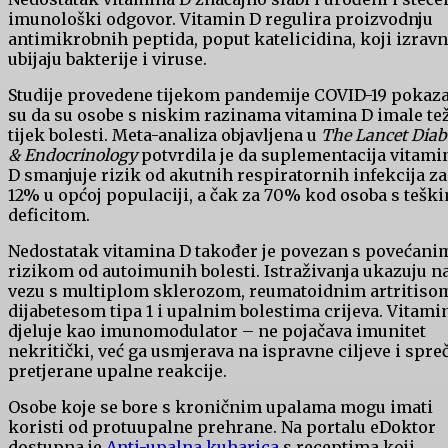
imunološki odgovor. Vitamin D regulira proizvodnju
antimikrobnih peptida, poput katelicidina, koji izrav
ubijaju bakterije i viruse.
Studije provedene tijekom pandemije COVID-19 pokaza
su da su osobe s niskim razinama vitamina D imale te
tijek bolesti. Meta-analiza objavljena u
The Lancet Diab
& Endocrinology
potvrdila je da suplementacija vitam
D smanjuje rizik od akutnih respiratornih infekcija za
12% u općoj populaciji, a čak za 70% kod osoba s tešk
deficitom.
Nedostatak vitamina D također je povezan s povećani
rizikom od autoimunih bolesti. Istraživanja ukazuju n
vezu s multiplom sklerozom, reumatoidnim artritiso
dijabetesom tipa 1 i upalnim bolestima crijeva. Vitami
djeluje kao imunomodulator – ne pojačava imunitet
nekritički, već ga usmjerava na ispravne ciljeve i spre
pretjerane upalne reakcije.
Osobe koje se bore s kroničnim upalama mogu imati
koristi od protuupalne prehrane. Na portalu eDoktor
dostupna je
Anti-upalna kuharica
s receptima koji