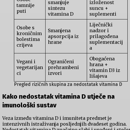
smanjuje
izloženost
tamnije
sintezu
suncu +
puti
vitamina D
suplementi
Liječnički
Osobe s
Smanjena
nadzor i
kroničnim
apsorpcija iz
prilagođena
bolestima
hrane
suplementacij
crijeva
a
Obogaćena
Vegani i
Ograničeni
hrana +
vegetarijan
prehrambeni
vitamin D3 iz
ci
izvori
lišajeva
Pregled rizičnih skupina za nedostatak vitamina D
Kako nedostatak vitamina D utječe na
imunološki sustav
Veza između vitamina D i imuniteta predmet je
intenzivnih istraživanja posljednjih dvadeset godina.
Nedostatak vitamina D značajno slabi i urođeni i steče