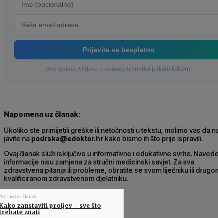
Prijavite se besplatno
Bez spama. Odjava u svakom trenutku jednim klikom.
Napomena uz članak
:
Ukoliko ste primijetili greške ili netočnosti u tekstu, molimo vas da 
javite na
podrska@edoktor.hr
kako bismo ih što prije ispravili.
Ovaj članak služi isključivo u informativne i edukativne svrhe. Naved
informacije nisu zamjena za stručni medicinski savjet. Za sva
zdravstvena pitanja ili probleme, obratite se svom liječniku ili drugo
kvalificiranom zdravstvenom djelatniku.
Prethodni članak
Kako zaustaviti proljev – sve što
trebate znati