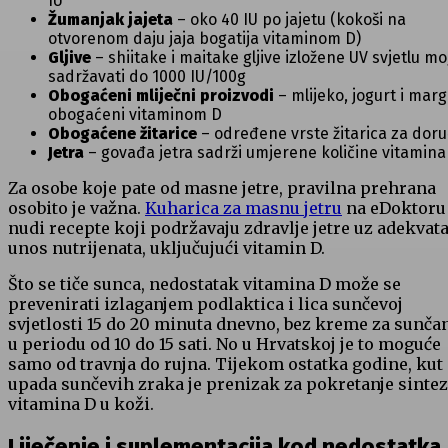
IU
Žumanjak jajeta
– oko 40 IU po jajetu (kokoši na
otvorenom daju jaja bogatija vitaminom D)
Gljive
– shiitake i maitake gljive izložene UV svjetlu m
sadržavati do 1000 IU/100g
Obogaćeni mliječni proizvodi
– mlijeko, jogurt i marg
obogaćeni vitaminom D
Obogaćene žitarice
– određene vrste žitarica za dor
Jetra
– govađa jetra sadrži umjerene količine vitamina
Za osobe koje pate od masne jetre, pravilna prehrana
osobito je važna.
Kuharica za masnu jetru
na eDoktoru
nudi recepte koji podržavaju zdravlje jetre uz adekvat
unos nutrijenata, uključujući vitamin D.
Što se tiče sunca, nedostatak vitamina D može se
prevenirati izlaganjem podlaktica i lica sunčevoj
svjetlosti 15 do 20 minuta dnevno, bez kreme za sunčan
u periodu od 10 do 15 sati. No u Hrvatskoj je to moguće
samo od travnja do rujna. Tijekom ostatka godine, kut
upada sunčevih zraka je prenizak za pokretanje sinte
vitamina D u koži.
Liječenje i suplementacija kod nedostatka