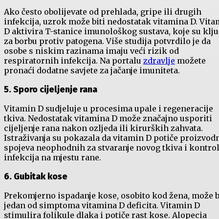
Ako često obolijevate od prehlada, gripe ili drugih
infekcija, uzrok može biti nedostatak vitamina D. Vit
D aktivira T-stanice imunološkog sustava, koje su klj
za borbu protiv patogena. Više studija potvrdilo je da
osobe s niskim razinama imaju veći rizik od
respiratornih infekcija. Na portalu
zdravlje
možete
pronaći dodatne savjete za jačanje imuniteta.
5. Sporo cijeljenje rana
Vitamin D sudjeluje u procesima upale i regeneracije
tkiva. Nedostatak vitamina D može značajno usporiti
cijeljenje rana nakon ozljeda ili kirurških zahvata.
Istraživanja su pokazala da vitamin D potiče proizvod
spojeva neophodnih za stvaranje novog tkiva i kontro
infekcija na mjestu rane.
6. Gubitak kose
Prekomjerno ispadanje kose, osobito kod žena, može b
jedan od simptoma vitamina D deficita. Vitamin D
stimulira folikule dlaka i potiče rast kose. Alopecia