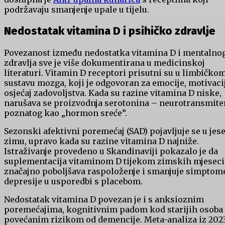
podržavaju smanjenje upale u tijelu.
Nedostatak vitamina D i psihičko zdravlje
Povezanost između nedostatka vitamina D i mentalno
zdravlja sve je više dokumentirana u medicinskoj
literaturi. Vitamin D receptori prisutni su u limbičko
sustavu mozga, koji je odgovoran za emocije, motivacij
osjećaj zadovoljstva. Kada su razine vitamina D niske,
narušava se proizvodnja serotonina – neurotransmite
poznatog kao „hormon sreće”.
Sezonski afektivni poremećaj (SAD) pojavljuje se u jese
zimu, upravo kada su razine vitamina D najniže.
Istraživanje provedeno u Skandinaviji pokazalo je da
suplementacija vitaminom D tijekom zimskih mjeseci
značajno poboljšava raspoloženje i smanjuje simptom
depresije u usporedbi s placebom.
Nedostatak vitamina D povezan je i s anksioznim
poremećajima, kognitivnim padom kod starijih osoba 
povećanim rizikom od demencije. Meta-analiza iz 2023