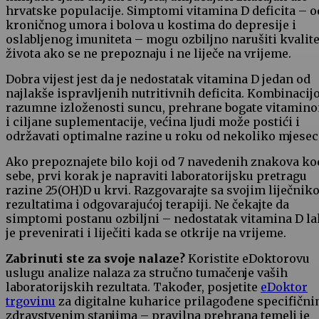
hrvatske populacije. Simptomi vitamina D deficita – o
kroničnog umora i bolova u kostima do depresije i
oslabljenog imuniteta – mogu ozbiljno narušiti kvalit
života ako se ne prepoznaju i ne liječe na vrijeme.
Dobra vijest jest da je nedostatak vitamina D jedan od
najlakše ispravljenih nutritivnih deficita. Kombinaci
razumne izloženosti suncu, prehrane bogate vitamin
i ciljane suplementacije, većina ljudi može postići i
održavati optimalne razine u roku od nekoliko mjesec
Ako prepoznajete bilo koji od 7 navedenih znakova ko
sebe, prvi korak je napraviti laboratorijsku pretragu
razine 25(OH)D u krvi. Razgovarajte sa svojim liječnik
rezultatima i odgovarajućoj terapiji. Ne čekajte da
simptomi postanu ozbiljni – nedostatak vitamina D l
je prevenirati i liječiti kada se otkrije na vrijeme.
Zabrinuti ste za svoje nalaze?
Koristite eDoktorovu
uslugu analize nalaza za stručno tumačenje vaših
laboratorijskih rezultata. Također, posjetite
eDoktor
trgovinu
za digitalne kuharice prilagođene specifičn
zdravstvenim stanjima – pravilna prehrana temelj je