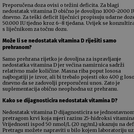
Preporučena doza ovisi o težini deficita. Za blagi
nedostatak vitamina D obično je dovoljno 1000–2000 I
dnevno. Za teški deficit liječnici propisuju udarne doz
50.000 IU tjedno kroz 6–8 tjedana. Uvijek se konzultira
s liječnikom za točnu dozu.
Može li se nedostatak vitamina D riješiti samo
prehranom?
Samo prehrana rijetko je dovoljna za ispravljanje
nedostatka vitamina D jer većina namirnica sadrži
relativno male količine. Masna riba poput lososa
najbogatiji je izvor, ali bi trebalo pojesti oko 400 g los
dnevno da se zadovolji preporučeni unos. Zato je
suplementacija obično neophodna uz prehranu.
Kako se dijagnosticira nedostatak vitamina D?
Nedostatak vitamina D dijagnosticira se jednostavno
pretragom krvi koja mjeri razinu 25-hidroksi vitamina
Vrijednosti ispod 50 nmol/L (20 ng/mL) ukazuju na defi
Pretragu možete napraviti u bilo kojem laboratoriju uz