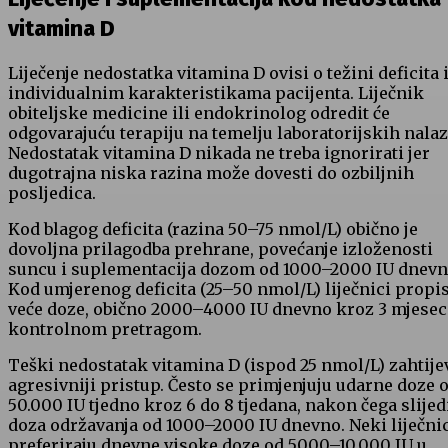
vitamina D
Liječenje nedostatka vitamina D ovisi o težini deficita 
individualnim karakteristikama pacijenta. Liječnik
obiteljske medicine ili endokrinolog odredit će
odgovarajuću terapiju na temelju laboratorijskih nalaz
Nedostatak vitamina D nikada ne treba ignorirati jer
dugotrajna niska razina može dovesti do ozbiljnih
posljedica.
Kod blagog deficita (razina 50–75 nmol/L) obično je
dovoljna prilagodba prehrane, povećanje izloženosti
suncu i suplementacija dozom od 1000–2000 IU dnevn
Kod umjerenog deficita (25–50 nmol/L) liječnici propi
veće doze, obično 2000–4000 IU dnevno kroz 3 mjeseca
kontrolnom pretragom.
Teški nedostatak vitamina D (ispod 25 nmol/L) zahtije
agresivniji pristup. Često se primjenjuju udarne doze 
50.000 IU tjedno kroz 6 do 8 tjedana, nakon čega slijed
doza održavanja od 1000–2000 IU dnevno. Neki liječni
preferiraju dnevne visoke doze od 5000–10.000 IU u