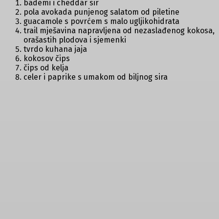
bademi i cheddar sir
pola avokada punjenog salatom od piletine
guacamole s povrćem s malo ugljikohidrata
trail mješavina napravljena od nezaslađenog kokosa,
orašastih plodova i sjemenki
tvrdo kuhana jaja
kokosov čips
čips od kelja
celer i paprike s umakom od biljnog sira