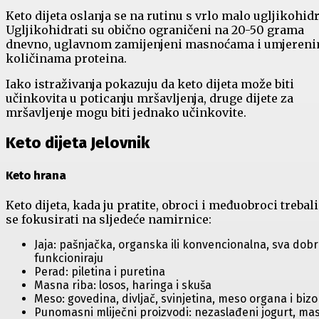
Keto dijeta oslanja se na rutinu s vrlo malo ugljikohidr
Ugljikohidrati su obično ograničeni na 20-50 grama
dnevno, uglavnom zamijenjeni masnoćama i umjeren
količinama proteina.
Iako istraživanja pokazuju da keto dijeta može biti
učinkovita u poticanju mršavljenja, druge dijete za
mršavljenje mogu biti jednako učinkovite.
Keto dijeta Jelovnik
Keto hrana
Keto dijeta, kada ju pratite, obroci i međuobroci trebali
se fokusirati na sljedeće namirnice:
Jaja: pašnjačka, organska ili konvencionalna, sva dob
funkcioniraju
Perad: piletina i puretina
Masna riba: losos, haringa i skuša
Meso: govedina, divljač, svinjetina, meso organa i biz
Punomasni mliječni proizvodi: nezaslađeni jogurt, mas