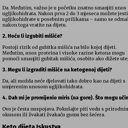
Da. Međutim, važno je u početku znatno smanjiti unos
ugljikohidrata. Nakon prva 2 do 3 mjeseca možete jesti
ugljikohidrate u posebnim prilikama – samo se odma
nakon toga vratite na dijetu.
2. Hoću li izgubiti mišiće?
Postoji rizik od gubitka mišića na bilo kojoj dijeti.
Međutim, unos proteina i visoke razine ketona mogu
pomoći smanjiti gubitak mišića, osobito ako dižete ute
3. Mogu li izgraditi mišiće na ketogenoj dijeti?
Da, ali možda neće djelovati tako dobro kao na dijeti s
umjerenim unosom ugljikohidrata.
4. Dah mi je promijenio miris (na gore). Što mogu učin
Ovo je česta nuspojava. Pokušajte piti vodu s prirodni
okusom ili žvakati žvakaću gumu bez šećera.
Keto dijeta Iskustva