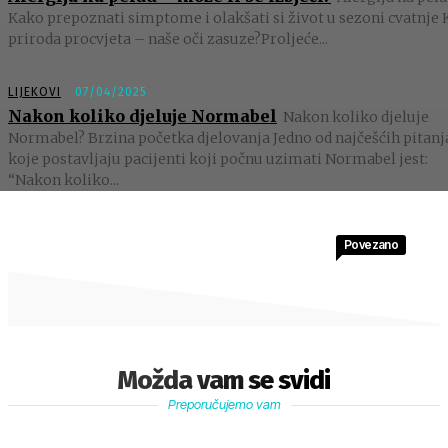
Kako prepoznati simptome i olakšati si život u sezoni cvatnje 
priroda procvjeta – naše oči zasuze?Proljeće...
LIJEKOVI
07/04/2025
Nakon koliko djeluje Normabel
Nakon koliko djeluje
Normabel? Brzina početka djelovanja Jedno od najčešćih pitanj
koje postavljaju pacijenti koji počnu uzimati Normabel jest:
“Nakon koliko...
Povezano
Možda vam se svidi
Preporučujemo vam