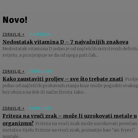
Novo!
ZDRAVLJE +
11/03/2026
Nedostatak vitamina D – 7 najvažnijih znakova
Nedostatak vitamina D jedan je od najčešćih nutritivnih deficit
svijetu, a procjenjuje se da od njega pati čak...
ZDRAVLJE +
23/09/2025
Kako zaustaviti proljev – sve što trebate znati
Prolje
jedno od najčešćih probavnih stanja koje može pogoditi svakog
bez obzira na dob ili način života. Iako...
ZDRAVLJE +
01/08/2025
Friteza na vrući zrak – može li uzrokovati metale u
organizmu?
Friteza na vrući zrak može uzrokovati povećan 
metala u tijelu Friteze na vrući zrak, poznatije kao "air fryeri",
postale...