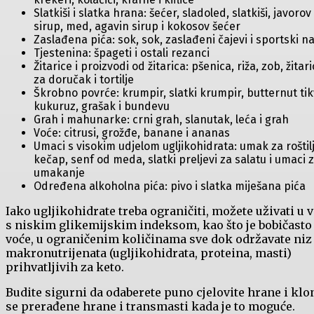
Slatkiši i slatka hrana: šećer, sladoled, slatkiši, javorov
sirup, med, agavin sirup i kokosov šećer
Zaslađena pića: sok, sok, zaslađeni čajevi i sportski na
Tjestenina: špageti i ostali rezanci
Žitarice i proizvodi od žitarica: pšenica, riža, zob, žitar
za doručak i tortilje
Škrobno povrće: krumpir, slatki krumpir, butternut tik
kukuruz, grašak i bundevu
Grah i mahunarke: crni grah, slanutak, leća i grah
Voće: citrusi, grožđe, banane i ananas
Umaci s visokim udjelom ugljikohidrata: umak za roštilj
kečap, senf od meda, slatki preljevi za salatu i umaci 
umakanje
Određena alkoholna pića: pivo i slatka miješana pića
Iako ugljikohidrate treba ograničiti, možete uživati ​​u 
s niskim glikemijskim indeksom, kao što je bobičasto
voće, u ograničenim količinama sve dok održavate niz
makronutrijenata (ugljikohidrata, proteina, masti)
prihvatljivih za keto.
Budite sigurni da odaberete puno cjelovite hrane i klo
se prerađene hrane i transmasti kada je to moguće.