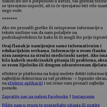
Nakon što ste u potpunosti u ketozi, vaš gubitak težine
se vjerojatno usporiti, ali to će vjerojatno biti više mast
nego vode.
*******
Ako ste pronašli greške ili neispravne informacije u
tekstu molimo vas da nam pošaljete na
podrska@edoktor.hr kako bi ih mogli što prije ispravit
Ovaj članak je namijenjen samo informativnim i
edukacijskim svrhama. Informacije u ovom članku
nisu zamjena za stručni medicinski savjet. Ako im
bilo kakvih medicinskih pitanja ili problema, obra
se svom liječniku ili drugom zdravstvenom djelatn
eDoktor je platforma na kojoj možete dobiti informaci
najboljim doktorima za vaš problem -> Ispunite obraz
na
eDoktor aplikaciji
i mi ćemo vam pronaći najbolju
ponudu.
Zapratite nas na našem Facebooku
|
Instagramu
Pišite nam u grupu te postavljajte pitanja ili pratite