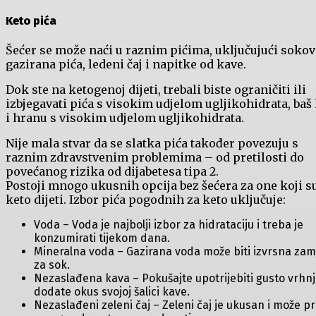
Keto pića
Šećer se može naći u raznim pićima, uključujući sokov
gazirana pića, ledeni čaj i napitke od kave.
Dok ste na ketogenoj dijeti, trebali biste ograničiti ili
izbjegavati pića s visokim udjelom ugljikohidrata, baš
i hranu s visokim udjelom ugljikohidrata.
Nije mala stvar da se slatka pića također povezuju s
raznim zdravstvenim problemima – od pretilosti do
povećanog rizika od dijabetesa tipa 2.
Postoji mnogo ukusnih opcija bez šećera za one koji s
keto dijeti. Izbor pića pogodnih za keto uključuje:
Voda – Voda je najbolji izbor za hidrataciju i treba je
konzumirati tijekom dana.
Mineralna voda – Gazirana voda može biti izvrsna za
za sok.
Nezaslađena kava – Pokušajte upotrijebiti gusto vrhn
dodate okus svojoj šalici kave.
Nezaslađeni zeleni čaj – Zeleni čaj je ukusan i može pr