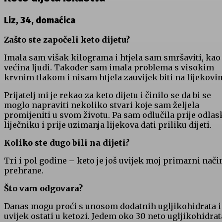
Liz, 34, domaćica
Zašto ste započeli keto dijetu?
Imala sam višak kilograma i htjela sam smršaviti, kao 
većina ljudi. Također sam imala problema s visokim
krvnim tlakom i nisam htjela zauvijek biti na lijekovi
Prijatelj mi je rekao za keto dijetu i činilo se da bi se
moglo napraviti nekoliko stvari koje sam željela
promijeniti u svom životu. Pa sam odlučila prije odlas
liječniku i prije uzimanja lijekova dati priliku dijeti.
Koliko ste dugo bili na dijeti?
Tri i pol godine – keto je još uvijek moj primarni nači
prehrane.
Što vam odgovara?
Danas mogu proći s unosom dodatnih ugljikohidrata i 
uvijek ostati u ketozi. Jedem oko 30 neto ugljikohidrat