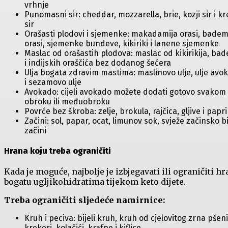
vrhnje
Punomasni sir: cheddar, mozzarella, brie, kozji sir i k
sir
Orašasti plodovi i sjemenke: makadamija orasi, badem
orasi, sjemenke bundeve, kikiriki i lanene sjemenke
Maslac od orašastih plodova: maslac od kikirikija, ba
i indijskih oraščića bez dodanog šećera
Ulja bogata zdravim mastima: maslinovo ulje, ulje avo
i sezamovo ulje
Avokado: cijeli avokado možete dodati gotovo svakom
obroku ili međuobroku
Povrće bez škroba: zelje, brokula, rajčica, gljive i papr
Začini: sol, papar, ocat, limunov sok, svježe začinsko bil
začini
Hrana koju treba ograničiti
Kada je moguće, najbolje je izbjegavati ili ograničiti h
bogatu ugljikohidratima tijekom keto dijete.
Treba ograničiti sljedeće namirnice:
Kruh i peciva: bijeli kruh, kruh od cjelovitog zrna pšeni
krekeri, kolačići, krafne i kiflice