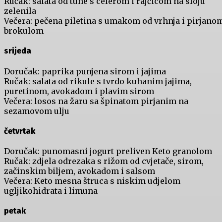
Ručak: salata od tune s celerom i rajčicom na sloju
zelenila
Večera: pečena piletina s umakom od vrhnja i pirjano
brokulom
srijeda
Doručak: paprika punjena sirom i jajima
Ručak: salata od rikule s tvrdo kuhanim jajima,
puretinom, avokadom i plavim sirom
Večera: losos na žaru sa špinatom pirjanim na
sezamovom ulju
četvrtak
Doručak: punomasni jogurt preliven Keto granolom
Ručak: zdjela odrezaka s rižom od cvjetače, sirom,
začinskim biljem, avokadom i salsom
Večera: Keto mesna štruca s niskim udjelom
ugljikohidrata i limuna
petak