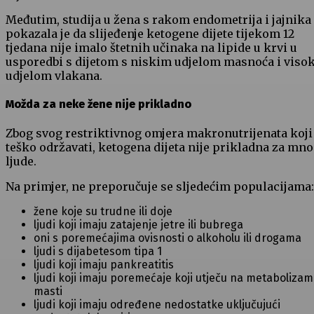
Međutim, studija u žena s rakom endometrija i jajnika
pokazala je da slijeđenje ketogene dijete tijekom 12
tjedana nije imalo štetnih učinaka na lipide u krvi u
usporedbi s dijetom s niskim udjelom masnoća i viso
udjelom vlakana.
Možda za neke žene nije prikladno
Zbog svog restriktivnog omjera makronutrijenata koji 
teško održavati, ketogena dijeta nije prikladna za mn
ljude.
Na primjer, ne preporučuje se sljedećim populacijama:
žene koje su trudne ili doje
ljudi koji imaju zatajenje jetre ili bubrega
oni s poremećajima ovisnosti o alkoholu ili drogama
ljudi s dijabetesom tipa 1
ljudi koji imaju pankreatitis
ljudi koji imaju poremećaje koji utječu na metabolizam
masti
ljudi koji imaju određene nedostatke uključujući