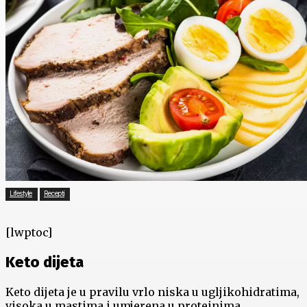
Lifestyle
Recepti
[lwptoc]
Keto dijeta
Keto dijeta je u pravilu vrlo niska u ugljikohidratima,
visoka u mastima i umjerena u proteinima.