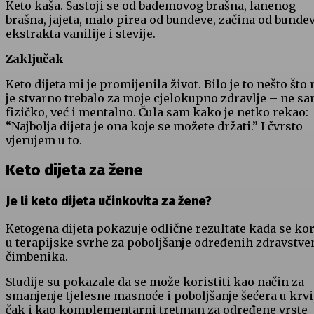
Keto kaša. Sastoji se od bademovog brašna, lanenog
brašna, jajeta, malo pirea od bundeve, začina od bundev
ekstrakta vanilije i stevije.
Zaključak
Keto dijeta mi je promijenila život. Bilo je to nešto što
je stvarno trebalo za moje cjelokupno zdravlje – ne s
fizičko, već i mentalno. Čula sam kako je netko rekao:
“Najbolja dijeta je ona koje se možete držati.” I čvrsto
vjerujem u to.
Keto dijeta za žene
Je li keto dijeta učinkovita za žene?
Ketogena dijeta pokazuje odlične rezultate kada se kor
u terapijske svrhe za poboljšanje određenih zdravstve
čimbenika.
Studije su pokazale da se može koristiti kao način za
smanjenje tjelesne masnoće i poboljšanje šećera u krvi
čak i kao komplementarni tretman za određene vrste