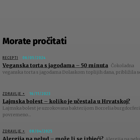
Morate pročitati
RECEPTI
06/05/2024
Veganska torta s jagodama – 50 minuta
Čokoladna
veganska torta s jagodama Dolaskom toplijih dana, približila se
ZDRAVLJE +
16/11/2023
Lajmska bolest – koliko je učestala u Hrvatskoj?
Lajmska bolest je uzrokovana bakterijom Borrelia burgdorferi,
povremeno...
ZDRAVLJE +
08/04/2025
Alergija na pelud – može li se izbjeći?
Alergija na pelu