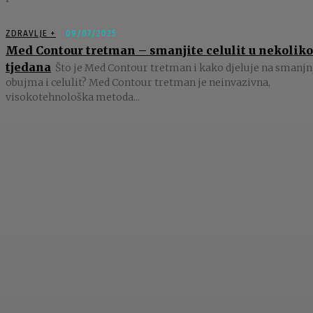
ZDRAVLJE +
09/07/2025
Med Contour tretman – smanjite celulit u nekoliko
tjedana
Što je Med Contour tretman i kako djeluje na smanjn
obujma i celulit? Med Contour tretman je neinvazivna,
visokotehnološka metoda...