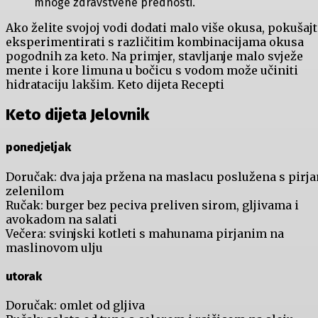
mnoge zdravstvene prednosti.
Ako želite svojoj vodi dodati malo više okusa, pokušajt
eksperimentirati s različitim kombinacijama okusa
pogodnih za keto. Na primjer, stavljanje malo svježe
mente i kore limuna u bočicu s vodom može učiniti
hidrataciju lakšim. Keto dijeta Recepti
Keto dijeta Jelovnik
ponedjeljak
Doručak: dva jaja pržena na maslacu poslužena s pirj
zelenilom
Ručak: burger bez peciva preliven sirom, gljivama i
avokadom na salati
Večera: svinjski kotleti s mahunama pirjanim na
maslinovom ulju
utorak
Doručak: omlet od gljiva