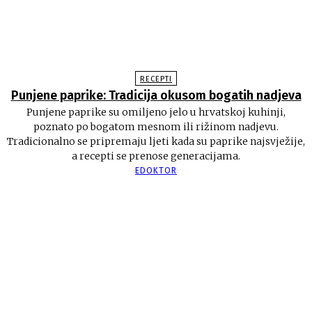
RECEPTI
Punjene paprike: Tradicija okusom bogatih nadjeva
Punjene paprike su omiljeno jelo u hrvatskoj kuhinji,
poznato po bogatom mesnom ili rižinom nadjevu.
Tradicionalno se pripremaju ljeti kada su paprike najsvježije,
a recepti se prenose generacijama.
EDOKTOR