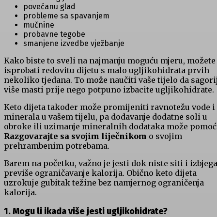
povećanu glad
probleme sa spavanjem
mučnine
probavne tegobe
smanjene izvedbe vježbanje
Kako biste to sveli na najmanju moguću mjeru, možete
isprobati redovitu dijetu s malo ugljikohidrata prvih
nekoliko tjedana. To može naučiti vaše tijelo da sagori
više masti prije nego potpuno izbacite ugljikohidrate.
Keto dijeta također može promijeniti ravnotežu vode i
minerala u vašem tijelu, pa dodavanje dodatne soli u
obroke ili uzimanje mineralnih dodataka može pomoć
Razgovarajte sa svojim liječnikom
o svojim
prehrambenim potrebama.
Barem na početku, važno je jesti dok niste siti i izbjeg
previše ograničavanje kalorija. Obično keto dijeta
uzrokuje gubitak težine bez namjernog ograničenja
kalorija.
1. Mogu li ikada više jesti ugljikohidrate?