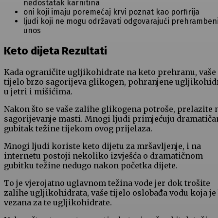
nedostatak karnitina
oni koji imaju poremećaj krvi poznat kao porfirija
ljudi koji ne mogu održavati odgovarajući prehramben
unos
Keto dijeta Rezultati
Kada ograničite ugljikohidrate na keto prehranu, vaše
tijelo brzo sagorijeva glikogen, pohranjene ugljikohid
u jetri i mišićima.
Nakon što se vaše zalihe glikogena potroše, prelazite 
sagorijevanje masti. Mnogi ljudi primjećuju dramatiča
gubitak težine tijekom ovog prijelaza.
Mnogi ljudi koriste keto dijetu za mršavljenje, i na
internetu postoji nekoliko izvješća o dramatičnom
gubitku težine nedugo nakon početka dijete.
To je vjerojatno uglavnom težina vode jer dok trošite
zalihe ugljikohidrata, vaše tijelo oslobađa vodu koja je 
vezana za te ugljikohidrate.