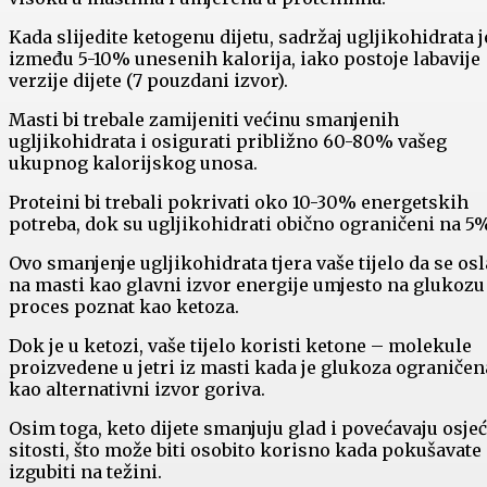
Kada slijedite ketogenu dijetu, sadržaj ugljikohidrata j
između 5-10% unesenih kalorija, iako postoje labavije
verzije dijete (7 pouzdani izvor).
Masti bi trebale zamijeniti većinu smanjenih
ugljikohidrata i osigurati približno 60-80% vašeg
ukupnog kalorijskog unosa.
Proteini bi trebali pokrivati oko 10-30% energetskih
potreba, dok su ugljikohidrati obično ograničeni na 5%
Ovo smanjenje ugljikohidrata tjera vaše tijelo da se osl
na masti kao glavni izvor energije umjesto na glukozu
proces poznat kao ketoza.
Dok je u ketozi, vaše tijelo koristi ketone – molekule
proizvedene u jetri iz masti kada je glukoza ograničen
kao alternativni izvor goriva.
Osim toga, keto dijete smanjuju glad i povećavaju osjeć
sitosti, što može biti osobito korisno kada pokušavate
izgubiti na težini.