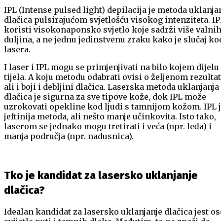
IPL (Intense pulsed light) depilacija je metoda uklanja
dlačica pulsirajućom svjetlošću visokog intenziteta. IP
koristi visokonaponsko svjetlo koje sadrži više valni
duljina, a ne jednu jedinstvenu zraku kako je slučaj ko
lasera.
I laser i IPL mogu se primjenjivati na bilo kojem dijelu
tijela. A koju metodu odabrati ovisi o željenom rezultat
ali i boji i debljini dlačica. Laserska metoda uklanjanja
dlačica je sigurna za sve tipove kože, dok IPL može
uzrokovati opekline kod ljudi s tamnijom kožom. IPL 
jeftinija metoda, ali nešto manje učinkovita. Isto tako,
laserom se jednako mogu tretirati i veća (npr. leđa) i
manja područja (npr. nadusnica).
Tko je kandidat za lasersko uklanjanje
dlačica?
Idealan kandidat za lasersko uklanjanje dlačica jest o