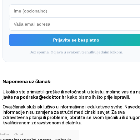
Prijavite se besplatno
Bez spama. Odjava u svakom trenutku jednim klikom.
Napomena uz članak
:
Ukoliko ste primijetili greške ili netočnosti u tekstu, molimo vas da 
javite na
podrska@edoktor.hr
kako bismo ih što prije ispravili.
Ovaj članak služi isključivo u informativne i edukativne svrhe. Naved
informacije nisu zamjena za stručni medicinski savjet. Za sva
zdravstvena pitanja ili probleme, obratite se svom liječniku ili drugo
kvalificiranom zdravstvenom djelatniku.
Prethodni članak