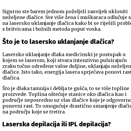
Sigurno ste barem jednom poželjeli zauvijek ukloniti
neželjene dlačice. Sve više žena i muškaraca odlučuje 
na lasersko uklanjanje dlačica kako bi se riješili prob
s britvicama i bolnih metoda poput voska.
Što je to lasersko uklanjanje dlačica?
Lasersko uklanjanje dlaka medicinski je postupak u
kojem se laserom, koji stvara intenzivno pulsirajuću
zraku točno određene valne duljine, uklanjaju neželje
dlačice. Isto tako, energija lasera sprječava ponovi ras
dlačica.
Što je dlaka tamnija i deblja te gušća, to se više topline
proizvede. Toplina oštećuje stanice oko dlačica kao i
područje neposredno uz vlas dlačice koje je odgovorn
ponovni rast. To omogućuje drastično smanjenje dlači
na području koje se tretira.
Laserska depilacija ili IPL depilacija?