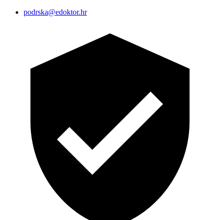
podrska@edoktor.hr