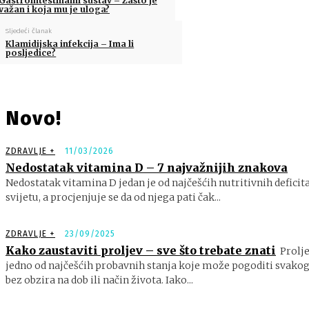
Gastrointestinalni sustav – Zašto je
važan i koja mu je uloga?
Sljedeći članak
Klamidijska infekcija – Ima li
posljedice?
Novo!
ZDRAVLJE +
11/03/2026
Nedostatak vitamina D – 7 najvažnijih znakova
Nedostatak vitamina D jedan je od najčešćih nutritivnih deficit
svijetu, a procjenjuje se da od njega pati čak...
ZDRAVLJE +
23/09/2025
Kako zaustaviti proljev – sve što trebate znati
Prolje
jedno od najčešćih probavnih stanja koje može pogoditi svakog
bez obzira na dob ili način života. Iako...