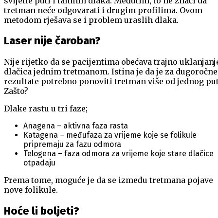
svijetle puti i tamnih dlaka. Međutim, to ne znači da
tretman neće odgovarati i drugim profilima. Ovom
metodom rješava se i problem uraslih dlaka.
Laser nije čaroban?
Nije rijetko da se pacijentima obećava trajno uklanjanj
dlačica jednim tretmanom. Istina je da je za dugoročne
rezultate potrebno ponoviti tretman više od jednog put
Zašto?
Dlake rastu u tri faze;
Anagena – aktivna faza rasta
Katagena – međufaza za vrijeme koje se folikule
pripremaju za fazu odmora
Telogena – faza odmora za vrijeme koje stare dlačice
otpadaju
Prema tome, moguće je da se između tretmana pojave
nove folikule.
Hoće li boljeti?