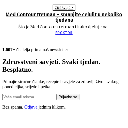
ZDRAVLJE +
Med Contour tretman – smanjite celulit u nekoliko
tjedana
Što je Med Contour tretman i kako djeluje na...
EDOKTOR
1.607+
čitatelja prima naš newsletter
Zdravstveni savjeti. Svaki tjedan.
Besplatno.
Primajte stručne članke, recepte i savjete za zdraviji život svakog
ponedjeljka, srijede i petka.
Prijavite se
Bez spama.
Odjava
jednim klikom.