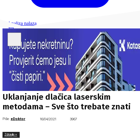
Analiza nalaza
Uklanjanje dlačica laserskim
metodama – Sve što trebate znati
Piše:
eDoktor
16/04/2021
3967
Zdravlje +