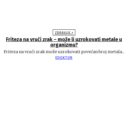
ZDRAVLJE +
Friteza na vrući zrak – može li uzrokovati metale u
organizmu?
Friteza na vrući zrak može uzrokovati povećan broj metala...
EDOKTOR