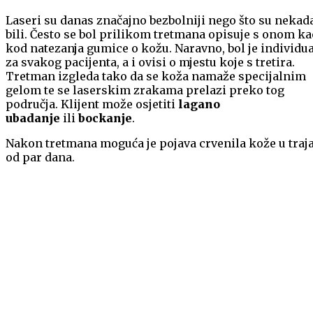
Laseri su danas značajno bezbolniji nego što su nekad
bili. Često se bol prilikom tretmana opisuje s onom ka
kod natezanja gumice o kožu. Naravno, bol je individu
za svakog pacijenta, a i ovisi o mjestu koje s tretira.
Tretman izgleda tako da se koža namaže specijalnim
gelom te se laserskim zrakama prelazi preko tog
područja. Klijent može osjetiti
lagano
ubadanje
ili
bockanje
.
Nakon tretmana moguća je pojava crvenila kože u traj
od par dana.