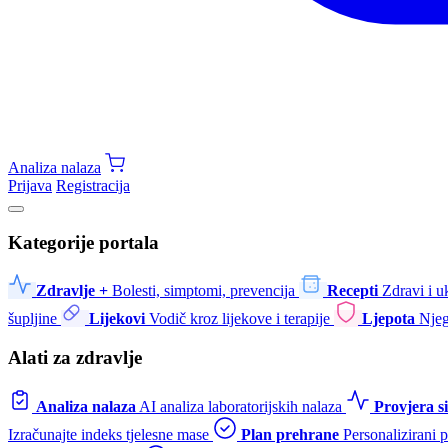
Analiza nalaza
Prijava
Registracija
Kategorije portala
Zdravlje +
Bolesti, simptomi, prevencija
Recepti
Zdravi i u
šupljine
Lijekovi
Vodič kroz lijekove i terapije
Ljepota
Njeg
Alati za zdravlje
Analiza nalaza
AI analiza laboratorijskih nalaza
Provjera 
Izračunajte indeks tjelesne mase
Plan prehrane
Personalizirani 