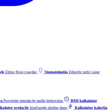
yle
Zdrav život i navike
Stomatologija
Zdravlje zubi i usne
va
Provjerite interakcije među lijekovima
BMI kalkulator
kulator ovulacije
Izračunajte plodne dane
Kalkulator kalorija