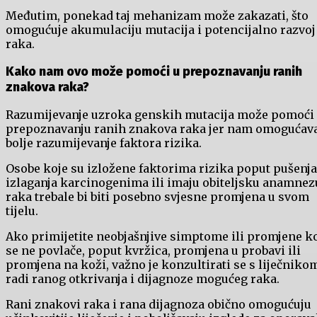
Međutim, ponekad taj mehanizam može zakazati, što
omogućuje akumulaciju mutacija i potencijalno razvoj
raka.
Kako nam ovo može pomoći u prepoznavanju ranih
znakova raka?
Razumijevanje uzroka genskih mutacija može pomoći
prepoznavanju ranih znakova raka jer nam omogućav
bolje razumijevanje faktora rizika.
Osobe koje su izložene faktorima rizika poput pušenja
izlaganja karcinogenima ili imaju obiteljsku anamnez
raka trebale bi biti posebno svjesne promjena u svom
tijelu.
Ako primijetite neobjašnjive simptome ili promjene k
se ne povlače, poput kvržica, promjena u probavi ili
promjena na koži, važno je konzultirati se s liječniko
radi ranog otkrivanja i dijagnoze mogućeg raka.
Rani znakovi raka i rana dijagnoza obično omogućuju