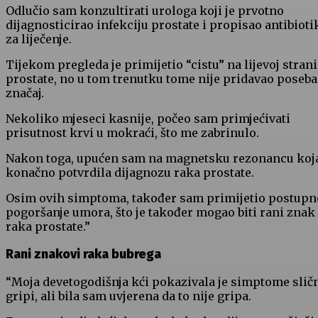
Odlučio sam konzultirati urologa koji je prvotno
dijagnosticirao infekciju prostate i propisao antibioti
za liječenje.
Tijekom pregleda je primijetio “cistu” na lijevoj strani
prostate, no u tom trenutku tome nije pridavao poseb
značaj.
Nekoliko mjeseci kasnije, počeo sam primjećivati
prisutnost krvi u mokraći, što me zabrinulo.
Nakon toga, upućen sam na magnetsku rezonancu koja
konačno potvrdila dijagnozu raka prostate.
Osim ovih simptoma, također sam primijetio postupn
pogoršanje umora, što je također mogao biti rani znak
raka prostate.”
Rani znakovi raka bubrega
“Moja devetogodišnja kći pokazivala je simptome slič
gripi, ali bila sam uvjerena da to nije gripa.