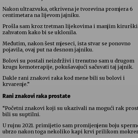
Nakon ultrazvuka, otkrivena je tvorevina promjera 6
centimetara na lijevom jajniku.
Prošla sam kroz tretman lijekovima i manjim kiruršk
zahvatom kako bi se uklonila.
Međutim, nakon šest mjeseci, ista stvar se ponovno
pojavila, ovaj put na desnom jajniku.
Bolovi su postali neizdrživi i trenutno sam u drugom
krugu kemoterapije, pokušavajući sačuvati taj jajnik.
Dakle rani znakovi raka kod mene bili su bolovi i
krvarenje.”
Rani znakovi raka prostate
“Početni znakovi koji su ukazivali na mogući rak pros
bili su suptilni.
U rujnu 2021. primijetio sam promijenjenu boju sperme
ubrzo nakon toga nekoliko kapi krvi prilikom mokren