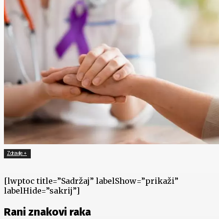
Zdravlje +
[lwptoc title=”Sadržaj” labelShow=”prikaži”
labelHide=”sakrij”]
Rani znakovi raka