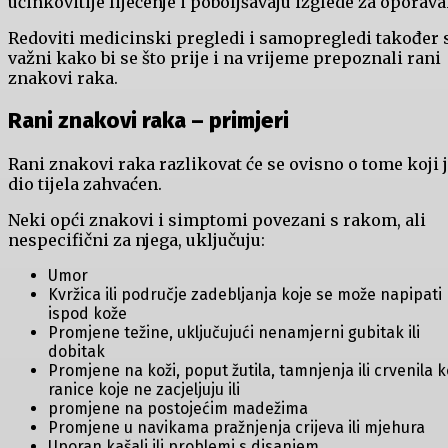
učinkovitije liječenje i poboljšavaju izglede za oporava
Redoviti medicinski pregledi i samopregledi također 
važni kako bi se što prije i na vrijeme prepoznali rani
znakovi raka.
Rani znakovi raka – primjeri
Rani znakovi raka razlikovat će se ovisno o tome koji 
dio tijela zahvaćen.
Neki opći znakovi i simptomi povezani s rakom, ali
nespecifični za njega, uključuju:
Umor
Kvržica ili područje zadebljanja koje se može napipati
ispod kože
Promjene težine, uključujući nenamjerni gubitak ili
dobitak
Promjene na koži, poput žutila, tamnjenja ili crvenila k
ranice koje ne zacjeljuju ili
promjene na postojećim madežima
Promjene u navikama pražnjenja crijeva ili mjehura
Uporan kašalj ili problemi s disanjem