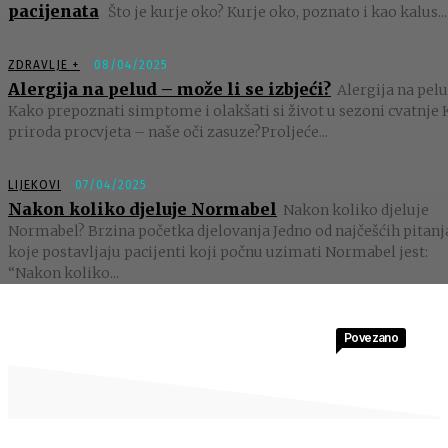
pacijenata
Što je kurje oko? Kurje oko, poznato i kao kalus...
ZDRAVLJE +
08/04/2025
Alergija na pelud – može li se izbjeći?
Alergija na pelu
Kako prepoznati simptome i olakšati si život u sezoni cvatnje 
priroda procvjeta – naše oči zasuze?Proljeće...
LIJEKOVI
07/04/2025
Nakon koliko djeluje Normabel
Nakon koliko djeluje
Normabel? Brzina početka djelovanja Jedno od najčešćih pitanj
koje postavljaju pacijenti koji počnu uzimati Normabel jest:
“Nakon koliko...
Povezano