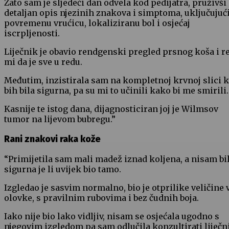
Zato sam je sljedeći dan odvela kod pedijatra, pruživši
detaljan opis njezinih znakova i simptoma, uključujuć
povremenu vrućicu, lokaliziranu bol i osjećaj
iscrpljenosti.
Liječnik je obavio rendgenski pregled prsnog koša i r
mi da je sve u redu.
Međutim, inzistirala sam na kompletnoj krvnoj slici 
bih bila sigurna, pa su mi to učinili kako bi me smirili.
Kasnije te istog dana, dijagnosticiran joj je Wilmsov
tumor na lijevom bubregu.”
Rani znakovi raka kože
“Primijetila sam mali madež iznad koljena, a nisam bi
sigurna je li uvijek bio tamo.
Izgledao je sasvim normalno, bio je otprilike veličine 
olovke, s pravilnim rubovima i bez čudnih boja.
Iako nije bio lako vidljiv, nisam se osjećala ugodno s
njegovim izgledom pa sam odlučila konzultirati liječn