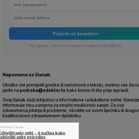
Prijavite se besplatno
Bez spama. Odjava u svakom trenutku jednim klikom.
Napomena uz članak
:
Ukoliko ste primijetili greške ili netočnosti u tekstu, molimo vas da 
javite na
podrska@edoktor.hr
kako bismo ih što prije ispravili.
Ovaj članak služi isključivo u informativne i edukativne svrhe. Naved
informacije nisu zamjena za stručni medicinski savjet. Za sva
zdravstvena pitanja ili probleme, obratite se svom liječniku ili drugo
kvalificiranom zdravstvenom djelatniku.
Prethodni članak
Izbjeljivanje zubi – 6 načina kako
izbijeliti zube prirodno