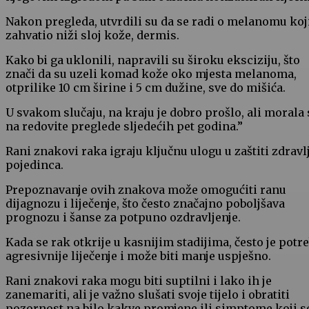
Nakon pregleda, utvrdili su da se radi o melanomu koji
zahvatio niži sloj kože, dermis.
Kako bi ga uklonili, napravili su široku eksciziju, što
znači da su uzeli komad kože oko mjesta melanoma,
otprilike 10 cm širine i 5 cm dužine, sve do mišića.
U svakom slučaju, na kraju je dobro prošlo, ali morala
na redovite preglede sljedećih pet godina.”
Rani znakovi raka igraju ključnu ulogu u zaštiti zdravl
pojedinca.
Prepoznavanje ovih znakova može omogućiti ranu
dijagnozu i liječenje, što često značajno poboljšava
prognozu i šanse za potpuno ozdravljenje.
Kada se rak otkrije u kasnijim stadijima, često je potr
agresivnije liječenje i može biti manje uspješno.
Rani znakovi raka mogu biti suptilni i lako ih je
zanemariti, ali je važno slušati svoje tijelo i obratiti
pozornost na bilo kakve promjene ili simptome koji s