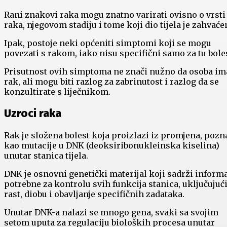
Rani znakovi raka mogu znatno varirati ovisno o vrsti
raka, njegovom stadiju i tome koji dio tijela je zahvaće
Ipak, postoje neki općeniti simptomi koji se mogu
povezati s rakom, iako nisu specifični samo za tu boles
Prisutnost ovih simptoma ne znači nužno da osoba im
rak, ali mogu biti razlog za zabrinutost i razlog da se
konzultirate s liječnikom.
Uzroci raka
Rak je složena bolest koja proizlazi iz promjena, pozn
kao mutacije u DNK (deoksiribonukleinska kiselina)
unutar stanica tijela.
DNK je osnovni genetički materijal koji sadrži informa
potrebne za kontrolu svih funkcija stanica, uključujuć
rast, diobu i obavljanje specifičnih zadataka.
Unutar DNK-a nalazi se mnogo gena, svaki sa svojim
setom uputa za regulaciju bioloških procesa unutar