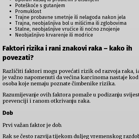
Poteškoće s gutanjem
Promuklost
Trajne probavne smetnje ili nelagoda nakon jela
Trajna, neobjašnjiva bol u mišićima ili zglobovima
Stalne, neobjašnjive vrućice ili noćno znojenje
Neobjašnjivo krvarenje ili modrice
Faktori rizika i rani znakovi raka – kako ih
povezati?
Različiti faktori mogu povećati rizik od razvoja raka, 
je važno napomenuti da većina karcinoma nastaje kod
osoba koje nemaju poznate čimbenike rizika.
Razumijevanje ovih faktora pomaže u podizanju svijest
prevenciji i ranom otkrivanju raka.
Dob
Prvi važan faktor je dob.
Rak se često razvija tijekom duljeg vremenskog razdob