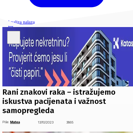
Analiza nalaza
Rani znakovi raka – istražujemo
iskustva pacijenata i važnost
samopregleda
Piše:
Matea
13/10/2023
3865