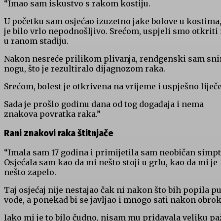
“Imao sam iskustvo s rakom kostiju.
U početku sam osjećao izuzetno jake bolove u kostima,
je bilo vrlo nepodnošljivo. Srećom, uspjeli smo otkriti
u ranom stadiju.
Nakon nesreće prilikom plivanja, rendgenski sam sn
nogu, što je rezultiralo dijagnozom raka.
Srećom, bolest je otkrivena na vrijeme i uspješno liječ
Sada je prošlo godinu dana od tog događaja i nema
znakova povratka raka.”
Rani znakovi raka štitnjače
“Imala sam 17 godina i primijetila sam neobičan simp
Osjećala sam kao da mi nešto stoji u grlu, kao da mi je
nešto zapelo.
Taj osjećaj nije nestajao čak ni nakon što bih popila p
vode, a ponekad bi se javljao i mnogo sati nakon obrok
Iako mi je to bilo čudno, nisam mu pridavala veliku pa