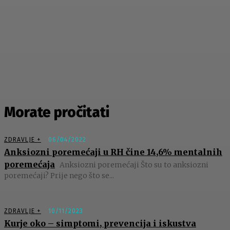
Morate pročitati
ZDRAVLJE +
06/04/2022
Anksiozni poremećaji u RH čine 14,6% mentalnih
poremećaja
Anksiozni poremećaji Što su to anksiozni
poremećaji? Prije nego što se...
ZDRAVLJE +
10/11/2023
Kurje oko – simptomi, prevencija i iskustva