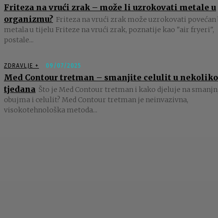
Friteza na vrući zrak – može li uzrokovati metale u
organizmu?
Friteza na vrući zrak može uzrokovati povećan 
metala u tijelu Friteze na vrući zrak, poznatije kao "air fryeri",
postale...
ZDRAVLJE +
09/07/2025
Med Contour tretman – smanjite celulit u nekoliko
tjedana
Što je Med Contour tretman i kako djeluje na smanjn
obujma i celulit? Med Contour tretman je neinvazivna,
visokotehnološka metoda...