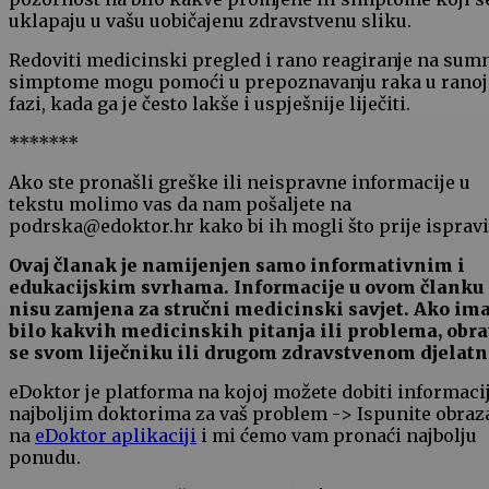
uklapaju u vašu uobičajenu zdravstvenu sliku.
Redoviti medicinski pregled i rano reagiranje na sumn
simptome mogu pomoći u prepoznavanju raka u ranoj
fazi, kada ga je često lakše i uspješnije liječiti.
*******
Ako ste pronašli greške ili neispravne informacije u
tekstu molimo vas da nam pošaljete na
podrska@edoktor.hr kako bi ih mogli što prije ispravit
Ovaj članak je namijenjen samo informativnim i
edukacijskim svrhama. Informacije u ovom članku
nisu zamjena za stručni medicinski savjet. Ako im
bilo kakvih medicinskih pitanja ili problema, obra
se svom liječniku ili drugom zdravstvenom djelatn
eDoktor je platforma na kojoj možete dobiti informaci
najboljim doktorima za vaš problem -> Ispunite obraz
na
eDoktor aplikaciji
i mi ćemo vam pronaći najbolju
ponudu.