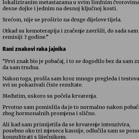
lokaliziranim metastazama u svim limfnim čvorovim
desne dojke i jednim na desnoj ključnoj kosti.
Srećom, nije se proširio na druge dijelove tijela.
Otkad su kemoterapija i zračenje završili, do sada sam
remisiji 3 godine.”
Rani znakovi raka jajnika
“Prvi znak bio je pobačaj, i to se dogodilo bez da sam z
da sam trudna.
Nakon toga, prošla sam kroz mnogo pregleda i testova
svi su pokazivali čiste rezultate.
Međutim, uskoro su počela krvarenja.
Prvotno sam pomislila da je to normalno nakon pobača
zbog hormonalnih promjena i slično.
Ali kad sam primijetila da se krvarenje intenzivira,
posebno oko tri mjeseca kasnije, odlučila sam se pon
konzultirati s liječnikom.