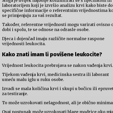
Stoga je uvijek najbolje konzultirati se s liječnikom ili
laboratorijem koji je izvršio analizu krvi kako biste do
specifične informacije o referentnim vrijednostima k
se primjenjuju za vaš rezultat.
Također, referentne vrijednosti mogu varirati ovisno 
dobi i spolu, te se odnose na odrasle osobe.
Djeca i dojenčad imaju različite normalne raspone
vrijednosti leukocita.
Kako znati imam li povišene leukocite?
Vrijednost leukocita prebrojava se nakon vađenja krvi.
Tijekom vađenja krvi, medicinska sestra ili laborant
umeću malu iglu u ruku osobe.
Izvadi se mala količina krvi i skupi u bočicu ili epruve
za testiranje.
To može uzrokovati nelagodnost, ali je obično minima
Ovaj postupak može uzrokovati blage modrice oko mj