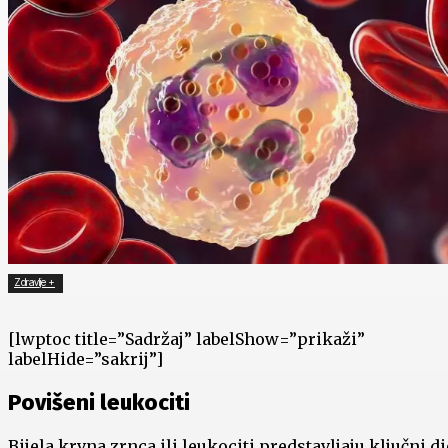
Zdravlje +
[lwptoc title=”Sadržaj” labelShow=”prikaži”
labelHide=”sakrij”]
Povišeni leukociti
Bijela krvna zrnca ili leukociti predstavljaju ključni d