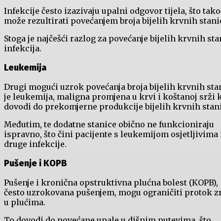
Infekcije često izazivaju upalni odgovor tijela, što tak
može rezultirati povećanjem broja bijelih krvnih stani
Stoga je najčešći razlog za povećanje bijelih krvnih sta
infekcija.
Leukemija
Drugi mogući uzrok povećanja broja bijelih krvnih sta
je leukemija, maligna promjena u krvi i koštanoj srži 
dovodi do prekomjerne produkcije bijelih krvnih stan
Međutim, te dodatne stanice obično ne funkcioniraju
ispravno, što čini pacijente s leukemijom osjetljivima
druge infekcije.
Pušenje i KOPB
Pušenje i kronična opstruktivna plućna bolest (KOPB),
često uzrokovana pušenjem, mogu ograničiti protok z
u plućima.
To dovodi do povećane upale u dišnim putevima, što