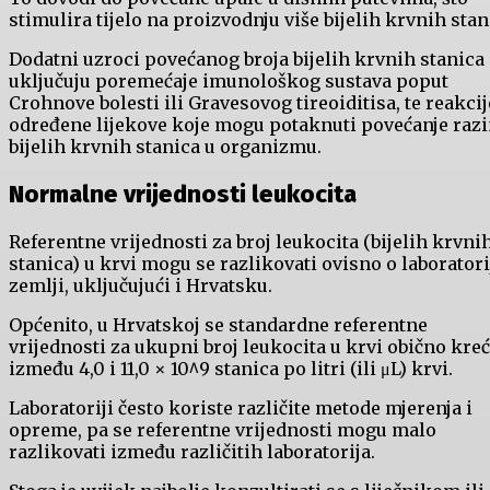
stimulira tijelo na proizvodnju više bijelih krvnih stan
Dodatni uzroci povećanog broja bijelih krvnih stanica
uključuju poremećaje imunološkog sustava poput
Crohnove bolesti ili Gravesovog tireoiditisa, te reakcij
određene lijekove koje mogu potaknuti povećanje raz
bijelih krvnih stanica u organizmu.
Normalne vrijednosti leukocita
Referentne vrijednosti za broj leukocita (bijelih krvni
stanica) u krvi mogu se razlikovati ovisno o laboratori
zemlji, uključujući i Hrvatsku.
Općenito, u Hrvatskoj se standardne referentne
vrijednosti za ukupni broj leukocita u krvi obično kre
između 4,0 i 11,0 × 10^9 stanica po litri (ili μL) krvi.
Laboratoriji često koriste različite metode mjerenja i
opreme, pa se referentne vrijednosti mogu malo
razlikovati između različitih laboratorija.