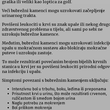
graška ili veliki kao loptica za golf.
Veći bubrežni kamenci mogu uzrokovati začepljenje
urinarnog trakta.
Povišeni leukociti u krvi su znak upale ili nekog drug
zdravstvenog problema u tijelu, ali sami po sebi ne
uzrokuju bubrežne kamence.
Međutim, bubrežni kamenci mogu uzrokovati infekciju
upalu u mokraćnom sustavu ako blokiraju mokraćne
puteve i uzrokuju zastoje.
To može rezultirati povećanim brojem bijelih krvnih
stanica u krvi jer su povišeni leukociti prirodni odgov
na infekciju i upalu.
Simptomi povezani s bubrežnim kamenjem uključuju:
Intenzivnu bol u trbuhu, boku, leđima ili preponama
Prisutnost krvi u urinu, što može rezultirati crvenom,
ružičastom ili smeđom bojom urina
Naglu potrebu za mokrenjem
Bol prilikom mokrenja