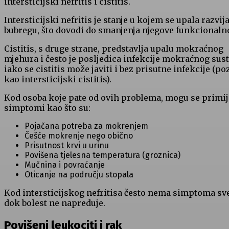
intersticijski nefritis i cistitis.
Intersticijski nefritis je stanje u kojem se upala razvija
bubregu, što dovodi do smanjenja njegove funkcionalno
Cistitis, s druge strane, predstavlja upalu mokraćnog
mjehura i često je posljedica infekcije mokraćnog sust
iako se cistitis može javiti i bez prisutne infekcije (po
kao intersticijski cistitis).
Kod osoba koje pate od ovih problema, mogu se primije
simptomi kao što su:
Pojačana potreba za mokrenjem
Češće mokrenje nego obično
Prisutnost krvi u urinu
Povišena tjelesna temperatura (groznica)
Mučnina i povraćanje
Oticanje na području stopala
Kod intersticijskog nefritisa često nema simptoma sv
dok bolest ne napreduje.
Povišeni leukociti i rak