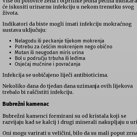
Više od polovice žena i otprilike jedna petina muškar
će iskusiti urinarnu infekciju u nekom trenutku svog
života.
Indikatori da biste mogli imati infekciju mokraćnog
sustava uključuju:
Nelagodu ili peckanje tijekom mokrenja
Potrebu za češćim mokrenjem nego obično
Mutan ili neugodan miris urina
Bol u području trbuha ili leđima
Osjećaj mučnine i povraćanja
Infekcija se uobičajeno liječi antibioticima.
Nekoliko dana do tjedan dana uzimanja ovih lijekova
trebalo bi raščistiti infekciju.
Bubrežni kamenac
Bubrežni kamenci formirani su od kristala koji se
razvijaju kad se kalcij i drugi minerali nakupljaju u ur
Oni mogu varirati u veličini, bilo da su mali poput zrn