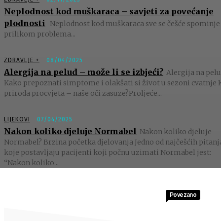
Neplodnost kod muškaraca – savjeti za povećanje
plodnosti
Neplodnost kod muškaraca sve se češće spominje
prilikom problema...
ZDRAVLJE +
08/04/2025
Alergija na pelud – može li se izbjeći?
Alergija na pelu
Kako prepoznati simptome i olakšati si život u sezoni cvatnje 
priroda procvjeta – naše oči zasuze?Proljeće...
LIJEKOVI
07/04/2025
Nakon koliko djeluje Normabel
Nakon koliko djeluje
Normabel? Brzina početka djelovanja Jedno od najčešćih pitanj
koje postavljaju pacijenti koji počnu uzimati Normabel jest:
“Nakon koliko...
Povezano