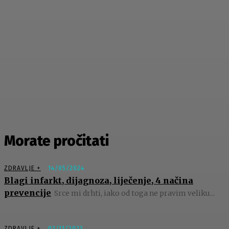
Morate pročitati
ZDRAVLJE +
14/05/2024
Blagi infarkt, dijagnoza, liječenje, 4 načina
prevencije
Srce mi drhti, iako od toga ne pravim veliku...
ZDRAVLJE +
02/11/2023