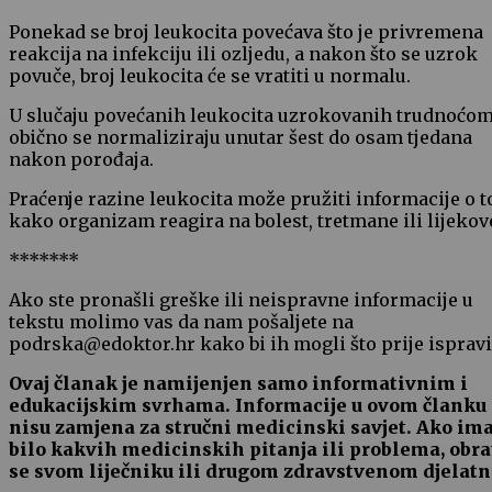
Ponekad se broj leukocita povećava što je privremena
reakcija na infekciju ili ozljedu, a nakon što se uzrok
povuče, broj leukocita će se vratiti u normalu.
U slučaju povećanih leukocita uzrokovanih trudnoćom
obično se normaliziraju unutar šest do osam tjedana
nakon porođaja.
Praćenje razine leukocita može pružiti informacije o 
kako organizam reagira na bolest, tretmane ili lijekov
*******
Ako ste pronašli greške ili neispravne informacije u
tekstu molimo vas da nam pošaljete na
podrska@edoktor.hr kako bi ih mogli što prije ispravit
Ovaj članak je namijenjen samo informativnim i
edukacijskim svrhama. Informacije u ovom članku
nisu zamjena za stručni medicinski savjet. Ako im
bilo kakvih medicinskih pitanja ili problema, obra
se svom liječniku ili drugom zdravstvenom djelatn