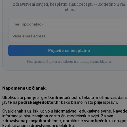
Zdravstveni savjeti, besplatni alati i recepti -- 3x tjedno u vaš
inbox.
Prijavite se besplatno
Bez spama. Odjava u svakom trenutku jednim klikom.
Napomena uz članak
:
Ukoliko ste primijetili greške ili netočnosti u tekstu, molimo vas da 
javite na
podrska@edoktor.hr
kako bismo ih što prije ispravili.
Ovaj članak služi isključivo u informativne i edukativne svrhe. Naved
informacije nisu zamjena za stručni medicinski savjet. Za sva
zdravstvena pitanja ili probleme, obratite se svom liječniku ili drugo
kvalificiranom zdravstvenom djelatniku.