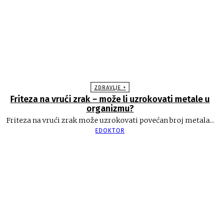
ZDRAVLJE +
Friteza na vrući zrak – može li uzrokovati metale u
organizmu?
Friteza na vrući zrak može uzrokovati povećan broj metala...
EDOKTOR