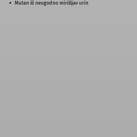
Mutan ili neugodno mirišljav urin