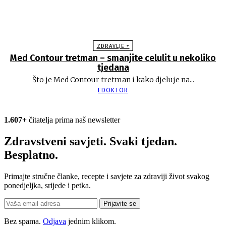
ZDRAVLJE +
Med Contour tretman – smanjite celulit u nekoliko
tjedana
Što je Med Contour tretman i kako djeluje na...
EDOKTOR
1.607+
čitatelja prima naš newsletter
Zdravstveni savjeti. Svaki tjedan.
Besplatno.
Primajte stručne članke, recepte i savjete za zdraviji život svakog
ponedjeljka, srijede i petka.
Prijavite se
Bez spama.
Odjava
jednim klikom.