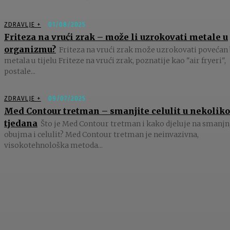
ZDRAVLJE +
01/08/2025
Friteza na vrući zrak – može li uzrokovati metale u
organizmu?
Friteza na vrući zrak može uzrokovati povećan 
metala u tijelu Friteze na vrući zrak, poznatije kao "air fryeri",
postale...
ZDRAVLJE +
09/07/2025
Med Contour tretman – smanjite celulit u nekoliko
tjedana
Što je Med Contour tretman i kako djeluje na smanjn
obujma i celulit? Med Contour tretman je neinvazivna,
visokotehnološka metoda...