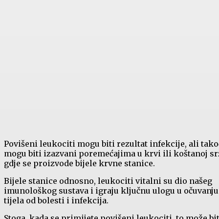
Povišeni leukociti mogu biti rezultat infekcije, ali tak
mogu biti izazvani poremećajima u krvi ili koštanoj sr
gdje se proizvode bijele krvne stanice.
Bijele stanice odnosno, leukociti vitalni su dio našeg
imunološkog sustava i igraju ključnu ulogu u očuvanju
tijela od bolesti i infekcija.
Stoga, kada se primijete povišeni leukociti, to može bit