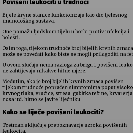
Povišeni leukociti u trudnoći
Bijele krvne stanice funkcioniraju kao dio tjelesnog
imunološkog sustava.
One pomažu ljudskom tijelu u borbi protiv infekcija i
bolesti.
Osim toga, tijekom trudnoće broj bijelih krvnih zrnaca
može se povećati kako biste se mogli prilagoditi na fet
U ovom slučaju nema razloga za brigu i povišeni leuko
ne zahtijevaju nikakve hitne mjere.
Međutim, ako je broj bijelih krvnih zrnaca povišen
tijekom trudnoće popraćen simptomima poput visok
krvnog tlaka, vrućice, stresa, gubitka težine, krvarenja
nosa itd. hitno se javite liječniku.
Kako se liječe povišeni leukociti?
Tretman uključuje prepoznavanje uzroka povišenih
leukocita.