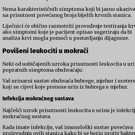
Nema karakterističnih simptoma koji bi jasno ukaziva
na prisutnost povećanog broja bijelih krvnih stanica.
Liječnici će obično razmotriti provođenje testiranja kr
ako simptomi koje je pacijent opisao sugeriraju da bi
analiza krvi mogla pomoći u postavljanju dijagnoze.
Povišeni leukociti u mokraći
Neki od uobičajenih uzroka prisutnosti leukocita u uri
popratnih simptoma obuhvaćaju:
Vaš urinarni sustav obuhvaća bubrege, mjehur i uretere
koji su cijevi koje prenose urin iz bubrega u mjehur.
Infekcija mokraćnog sustava
Najčešći uzrok prisutnosti leukocita u urinu je infekci
mokraćnog sustava.
Kada imate infekciju, vaš imunološki sustav povećava
proizvodnju ovih stanica kako bi se borio protiv bakter