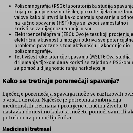
Polisomnografija (PSG): laboratorijska studija spavanj
koja procjenjuje razinu kisika, pokrete tijela i moždan
valove kako bi utvrdila kako ometaju spavanje u odno
na kućno spavanje (HST) koje se izvodi samostalno i
koristi se za dijagnozu apneje u snu.
Elektroencefalogram (EEG): Ovo je test koji procjenjuj
električnu aktivnost u mozgu i otkriva sve potencijaln
probleme povezane s tom aktivnošću. Također je dio
polisomnografije.
Test višestruke latencije spavanja (MSLT): Ova studija
drijemanja tijekom dana koristi se zajedno s PSG-om
za pomoć u dijagnosticiranju narkolepsije.
Kako se tretiraju poremećaji spavanja?
Liječenje poremećaja spavanja može se razlikovati ov
o vrsti i uzroku. Najčešće je potrebna kombinacija
medicinskih tretmana i promjene u načinu života. U
nastavku donosimo kako si možete pomoći sami ili ak
potrebno uz pomoć liječnika.
Medicinski tretmani