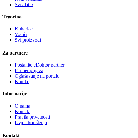
Svi alati ›
Trgovina
Kuharice
Vodiči
Svi proizvodi ›
Za partnere
Postanite eDoktor partner
Partner prijava
Oglašavanje na portalu
Klinike
Informacije
O nama
Kontakt
Pravila privatnosti
Uvjeti korištenja
Kontakt