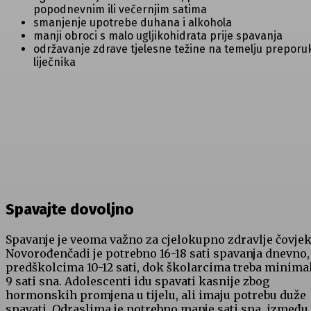
popodnevnim ili večernjim satima
smanjenje upotrebe duhana i alkohola
manji obroci s malo ugljikohidrata prije spavanja
održavanje zdrave tjelesne težine na temelju preporu
liječnika
Spavajte dovoljno
Spavanje je veoma važno za cjelokupno zdravlje čovjek
Novorođenčadi je potrebno 16-18 sati spavanja dnevno,
predškolcima 10-12 sati, dok školarcima treba minima
9 sati sna. Adolescenti idu spavati kasnije zbog
hormonskih promjena u tijelu, ali imaju potrebu duže
spavati. Odraslima je potrebno manje sati sna, između 