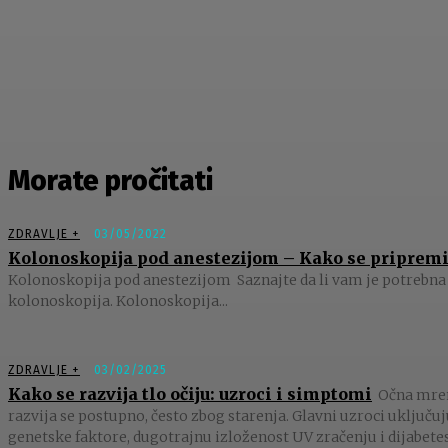
Morate pročitati
ZDRAVLJE +
03/05/2022
Kolonoskopija pod anestezijom – Kako se pripremi
Kolonoskopija pod anestezijom Saznajte da li vam je potrebna
kolonoskopija. Kolonoskopija...
ZDRAVLJE +
03/02/2025
Kako se razvija tlo očiju: uzroci i simptomi
Očna mre
razvija se postupno, često zbog starenja. Glavni uzroci uključu
genetske faktore, dugotrajnu izloženost UV zračenju i dijabetes