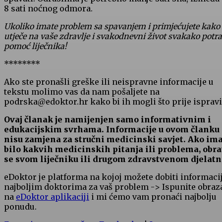
8 sati noćnog odmora.
Ukoliko imate problem sa spavanjem i primjećujete kako
utječe na vaše zdravlje i svakodnevni život svakako potra
pomoć liječnika!
********
Ako ste pronašli greške ili neispravne informacije u
tekstu molimo vas da nam pošaljete na
podrska@edoktor.hr kako bi ih mogli što prije ispravit
Ovaj članak je namijenjen samo informativnim i
edukacijskim svrhama. Informacije u ovom članku
nisu zamjena za stručni medicinski savjet. Ako im
bilo kakvih medicinskih pitanja ili problema, obra
se svom liječniku ili drugom zdravstvenom djelatn
eDoktor je platforma na kojoj možete dobiti informaci
najboljim doktorima za vaš problem -> Ispunite obraz
na
eDoktor aplikaciji
i mi ćemo vam pronaći najbolju
ponudu.