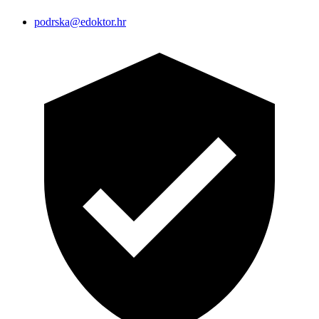
podrska@edoktor.hr