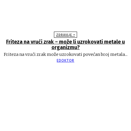
ZDRAVLJE +
Friteza na vrući zrak – može li uzrokovati metale u
organizmu?
Friteza na vrući zrak može uzrokovati povećan broj metala...
EDOKTOR