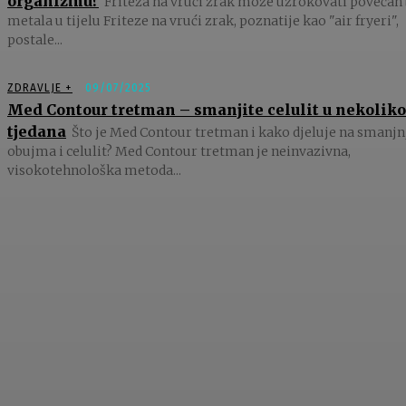
organizmu?
Friteza na vrući zrak može uzrokovati povećan 
metala u tijelu Friteze na vrući zrak, poznatije kao "air fryeri",
postale...
ZDRAVLJE +
09/07/2025
Med Contour tretman – smanjite celulit u nekoliko
tjedana
Što je Med Contour tretman i kako djeluje na smanjn
obujma i celulit? Med Contour tretman je neinvazivna,
visokotehnološka metoda...