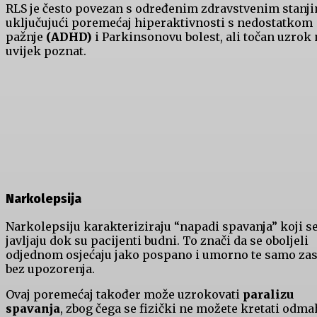
RLS je često povezan s određenim zdravstvenim stanji
uključujući poremećaj hiperaktivnosti s nedostatkom
pažnje
(ADHD)
i Parkinsonovu bolest, ali točan uzrok 
uvijek poznat.
Narkolepsija
Narkolepsiju karakteriziraju “napadi spavanja” koji s
javljaju dok su pacijenti budni. To znači da se oboljeli
odjednom osjećaju jako pospano i umorno te samo za
bez upozorenja.
Ovaj poremećaj također može uzrokovati
paralizu
spavanja
, zbog čega se fizički ne možete kretati odma