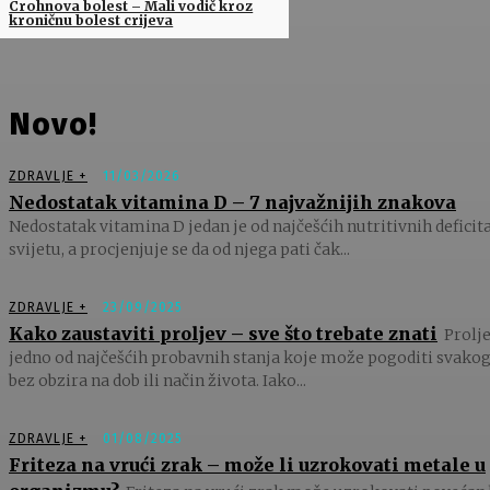
Crohnova bolest – Mali vodič kroz
kroničnu bolest crijeva
Novo!
ZDRAVLJE +
11/03/2026
Nedostatak vitamina D – 7 najvažnijih znakova
Nedostatak vitamina D jedan je od najčešćih nutritivnih deficit
svijetu, a procjenjuje se da od njega pati čak...
ZDRAVLJE +
23/09/2025
Kako zaustaviti proljev – sve što trebate znati
Prolje
jedno od najčešćih probavnih stanja koje može pogoditi svakog
bez obzira na dob ili način života. Iako...
ZDRAVLJE +
01/08/2025
Friteza na vrući zrak – može li uzrokovati metale u