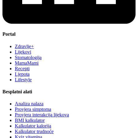
Portal
Zdravlje+
Lijekovi
Stomatologija
MamaMami
Recepti
Ljepota
Lifestyle
Besplatni alati
Analiza nalaza
Provjera simptoma
Provjera interakcija lijekova
BMI kalkulator
Kalkulator kalorija
Kalkulator trudnoće
Kviz vitamina