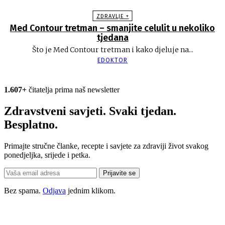
ZDRAVLJE +
Med Contour tretman – smanjite celulit u nekoliko
tjedana
Što je Med Contour tretman i kako djeluje na...
EDOKTOR
1.607+
čitatelja prima naš newsletter
Zdravstveni savjeti. Svaki tjedan.
Besplatno.
Primajte stručne članke, recepte i savjete za zdraviji život svakog
ponedjeljka, srijede i petka.
Prijavite se
Bez spama.
Odjava
jednim klikom.