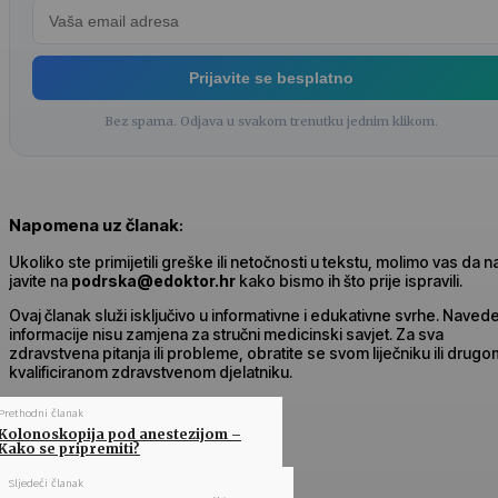
Prijavite se besplatno
Bez spama. Odjava u svakom trenutku jednim klikom.
Napomena uz članak
:
Ukoliko ste primijetili greške ili netočnosti u tekstu, molimo vas da 
javite na
podrska@edoktor.hr
kako bismo ih što prije ispravili.
Ovaj članak služi isključivo u informativne i edukativne svrhe. Naved
informacije nisu zamjena za stručni medicinski savjet. Za sva
zdravstvena pitanja ili probleme, obratite se svom liječniku ili drugo
kvalificiranom zdravstvenom djelatniku.
Prethodni članak
Kolonoskopija pod anestezijom –
Kako se pripremiti?
Sljedeći članak