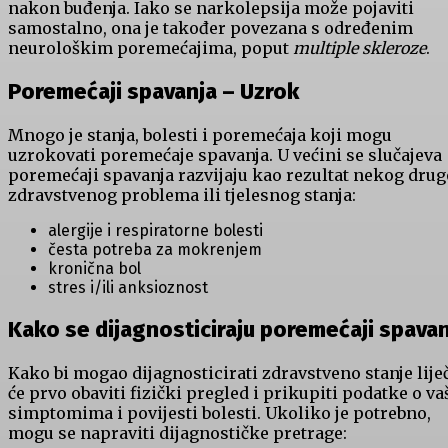
nakon buđenja. Iako se narkolepsija može pojaviti
samostalno, ona je također povezana s određenim
neurološkim poremećajima, poput
multiple skleroze
.
Poremećaji spavanja – Uzrok
Mnogo je stanja, bolesti i poremećaja koji mogu
uzrokovati poremećaje spavanja. U većini se slučajeva
poremećaji spavanja razvijaju kao rezultat nekog dru
zdravstvenog problema ili tjelesnog stanja:
alergije i respiratorne bolesti
česta potreba za mokrenjem
kronična bol
stres i/ili anksioznost
Kako se dijagnosticiraju poremećaji spava
Kako bi mogao dijagnosticirati zdravstveno stanje lije
će prvo obaviti fizički pregled i prikupiti podatke o v
simptomima i povijesti bolesti. Ukoliko je potrebno,
mogu se napraviti dijagnostičke pretrage: