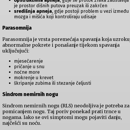
opstruktivna apneja
, gdje se protok zraka zaustavlja 
je prostor dišnih putova preuzak ili zakrčen
središnja apneja
, gdje postoji problem u vezi između
mozga i mišića koji kontroliraju udisaje
Parasomnija
Parasomnija je vrsta poremećaja spavanja koja uzroku
abnormalne pokrete i ponašanje tijekom spavanja
uključujući:
mjesečarenje
pričanje u snu
noćne more
mokrenje u krevet
škripanje zubima ili stezanje čeljusti
Sindrom nemirnih nogu
Sindrom nemirnih nogu (RLS) neodoljiva je potreba za
pomicanjem nogu. Taj poriv ponekad prati trnce u
nogama. Iako se ovi simptomi mogu pojaviti danju,
najčešći su noću.