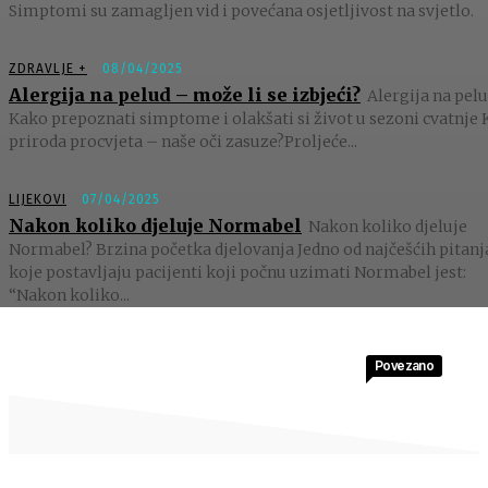
Simptomi su zamagljen vid i povećana osjetljivost na svjetlo.
ZDRAVLJE +
08/04/2025
Alergija na pelud – može li se izbjeći?
Alergija na pelu
Kako prepoznati simptome i olakšati si život u sezoni cvatnje 
priroda procvjeta – naše oči zasuze?Proljeće...
LIJEKOVI
07/04/2025
Nakon koliko djeluje Normabel
Nakon koliko djeluje
Normabel? Brzina početka djelovanja Jedno od najčešćih pitanj
koje postavljaju pacijenti koji počnu uzimati Normabel jest:
“Nakon koliko...
Povezano