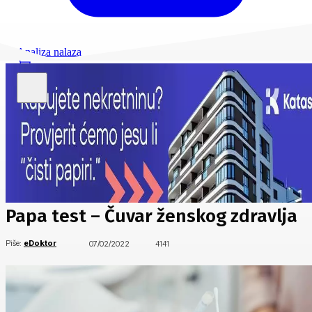
Analiza nalaza
Papa test – Čuvar ženskog zdravlja
Piše:
eDoktor
07/02/2022
4141