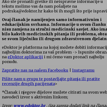
Ako ste pronašli greške ili neispravne informacije u
tekstu molimo vas da nam pošaljete na
podrska@edoktor.hr kako bi ih mogli što prije ispravit
Ovaj članak je namijenjen samo informativnim i
edukacijskim svrhama. Informacije u ovom članku
nisu zamjena za stručni medicinski savjet. Ako im
bilo kakvih medicinskih pitanja ili problema, obra
se svom liječniku ili drugom zdravstvenom djelatn
eDoktor je platforma na kojoj možete dobiti informaci
najboljim doktorima za vaš problem -> Ispunite obraz
na
eDoktor aplikaciji
i mi ćemo vam pronaći najbolju
ponudu.
Zapratite nas na našem Facebooku
|
Instagramu
Pišite nam u grupu te postavljajte pitanja ili pratite
recenzije drugih pacijenata
>
*Članak i njegove dijelove možete citirati na svom we
navodeći izvor s aktivnim linkom;
Izvor:
www.edoktor.hr
, (iza zareza dodati link na člana