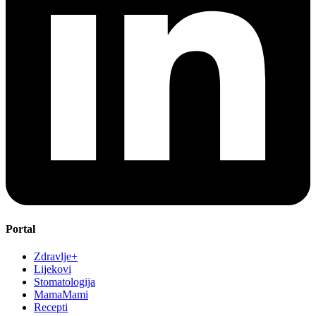
Portal
Zdravlje+
Lijekovi
Stomatologija
MamaMami
Recepti