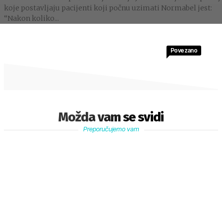
koje postavljaju pacijenti koji počnu uzimati Normabel jest:
“Nakon koliko...
Povezano
Možda vam se svidi
Preporučujemo vam