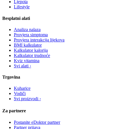
Ljepota
Lifestyle
Besplatni alati
Analiza nalaza
Provjera simptoma
Provjera interakcija lijekova
BMI kalkulator
Kalkulator kalorija
Kalkulator trudnoće
Kviz vitamina
Svi alati ›
Trgovina
Kuharice
Vodiči
Svi proizvodi ›
Za partnere
Postanite eDoktor partner
Partner prijava