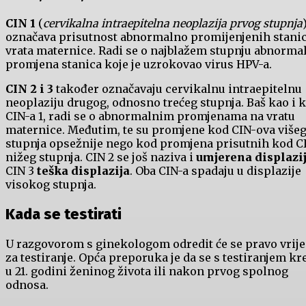
CIN 1
(
cervikalna intraepitelna neoplazija prvog stupnja
označava prisutnost abnormalno promijenjenih stani
vrata maternice. Radi se o najblažem stupnju abnorma
promjena stanica koje je uzrokovao virus HPV-a.
CIN 2 i 3
također označavaju cervikalnu intraepitelnu
neoplaziju drugog, odnosno trećeg stupnja. Baš kao i 
CIN-a 1, radi se o abnormalnim promjenama na vratu
maternice. Međutim, te su promjene kod CIN-ova više
stupnja opsežnije nego kod promjena prisutnih kod C
nižeg stupnja. CIN 2 se još naziva i
umjerena displazi
CIN 3
teška displazija
. Oba CIN-a spadaju u displazije
visokog stupnja.
Kada se testirati
U razgovorom s ginekologom odredit će se pravo vrij
za testiranje. Opća preporuka je da se s testiranjem kr
u 21. godini ženinog života ili nakon prvog spolnog
odnosa.