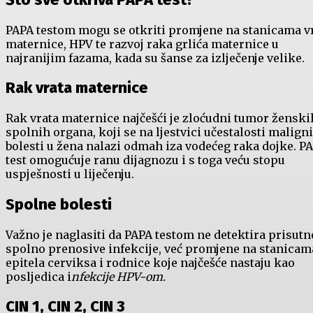
PAPA testom mogu se otkriti promjene na stanicama v
maternice, HPV te razvoj raka grlića maternice u
najranijim fazama, kada su šanse za izlječenje velike.
Rak vrata maternice
Rak vrata maternice najčešći je zloćudni tumor ženski
spolnih organa, koji se na ljestvici učestalosti malign
bolesti u žena nalazi odmah iza vodećeg raka dojke. P
test omogućuje ranu dijagnozu i s toga veću stopu
uspješnosti u liječenju.
Spolne bolesti
Važno je naglasiti da PAPA testom ne detektira prisutn
spolno prenosive infekcije, već promjene na stanicam
epitela cerviksa i rodnice koje najčešće nastaju kao
posljedica i
nfekcije HPV-om.
CIN 1, CIN 2, CIN 3