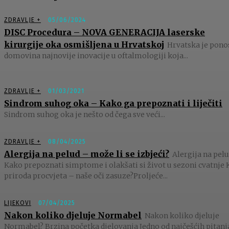
ZDRAVLJE +
05/06/2024
DISC Procedura – NOVA GENERACIJA laserske
kirurgije oka osmišljena u Hrvatskoj
Hrvatska je pono
domovina najnovije inovacije u oftalmologiji koja...
ZDRAVLJE +
01/03/2021
Sindrom suhog oka – Kako ga prepoznati i liječiti
Sindrom suhog oka je nešto od čega sve veći...
ZDRAVLJE +
08/04/2025
Alergija na pelud – može li se izbjeći?
Alergija na pelu
Kako prepoznati simptome i olakšati si život u sezoni cvatnje 
priroda procvjeta – naše oči zasuze?Proljeće...
LIJEKOVI
07/04/2025
Nakon koliko djeluje Normabel
Nakon koliko djeluje
Normabel? Brzina početka djelovanja Jedno od najčešćih pitanj