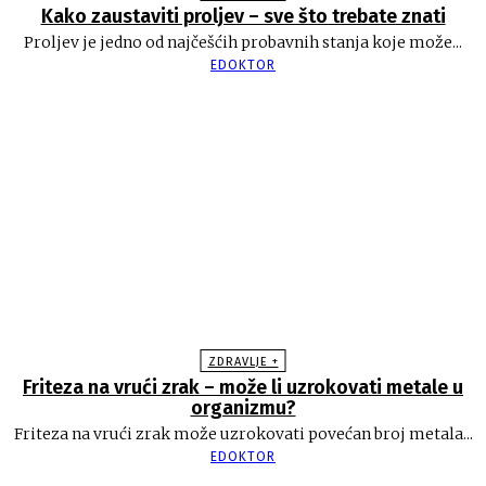
Kako zaustaviti proljev – sve što trebate znati
Proljev je jedno od najčešćih probavnih stanja koje može...
EDOKTOR
ZDRAVLJE +
Friteza na vrući zrak – može li uzrokovati metale u
organizmu?
Friteza na vrući zrak može uzrokovati povećan broj metala...
EDOKTOR