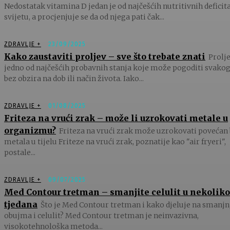
Nedostatak vitamina D jedan je od najčešćih nutritivnih deficit
svijetu, a procjenjuje se da od njega pati čak...
ZDRAVLJE +
23/09/2025
Kako zaustaviti proljev – sve što trebate znati
Prolje
jedno od najčešćih probavnih stanja koje može pogoditi svakog
bez obzira na dob ili način života. Iako...
ZDRAVLJE +
01/08/2025
Friteza na vrući zrak – može li uzrokovati metale u
organizmu?
Friteza na vrući zrak može uzrokovati povećan 
metala u tijelu Friteze na vrući zrak, poznatije kao "air fryeri",
postale...
ZDRAVLJE +
09/07/2025
Med Contour tretman – smanjite celulit u nekoliko
tjedana
Što je Med Contour tretman i kako djeluje na smanjn
obujma i celulit? Med Contour tretman je neinvazivna,
visokotehnološka metoda...