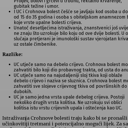
Proljev, bolovi i grčevi u trbuhu, rektalno krvarenje,
gubitak težine i umor.
I UC i Crohnova bolest češće se javljaju kod osoba u do
od 15 do 35 godina i osoba s obiteljskom anamnezom b
koje vrste upalne bolesti crijeva.
Unatoč desetljećima istraživanja, znanstvenici još uvij
ne znaju što uzrokuje bilo koju od ove dvije bolesti. U 
slučaja pretjerani je imunološki sustav vjerojatan kriva
uz ostale čimbenike.
Razlike:
UC utječe samo na debelo crijevo. Crohnova bolest mo
zahvatiti bilo koji dio probavnog trakta, od usta do an
UC utječe samo na najudaljeniji sloj tkiva koji oblaže
debelo crijevo i naziva se sluznica. Crohnova bolest m
zahvatiti sve slojeve crijevnog tkiva od površinskih do
dubokih.
UC je samo jedna vrsta upale debelog crijeva. Postoji
nekoliko drugih vrsta kolitisa. Ne uzrokuju svi oblici
kolitisa istu vrstu crijevnih upala i oštećenja kao UC.
Istraživanja Crohnove bolesti traju kako bi se pronašli
učinkovitiji tretmani i potencijalno mogući lijek. Za s