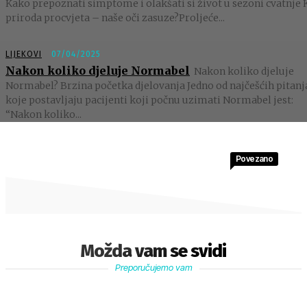
Kako prepoznati simptome i olakšati si život u sezoni cvatnje 
priroda procvjeta – naše oči zasuze?Proljeće...
LIJEKOVI
07/04/2025
Nakon koliko djeluje Normabel
Nakon koliko djeluje
Normabel? Brzina početka djelovanja Jedno od najčešćih pitanj
koje postavljaju pacijenti koji počnu uzimati Normabel jest:
“Nakon koliko...
Povezano
Možda vam se svidi
Preporučujemo vam