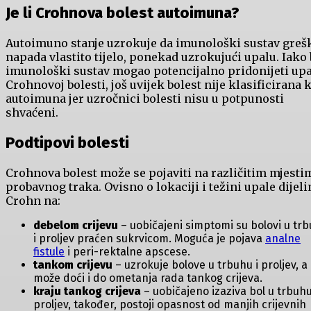
Je li Crohnova bolest autoimuna?
Autoimuno stanje uzrokuje da imunološki sustav gre
napada vlastito tijelo, ponekad uzrokujući upalu. Iako 
imunološki sustav mogao potencijalno pridonijeti upa
Crohnovoj bolesti, još uvijek bolest nije klasificirana 
autoimuna jer uzročnici bolesti nisu u potpunosti
shvaćeni.
Podtipovi bolesti
Crohnova bolest može se pojaviti na različitim mjesti
probavnog traka. Ovisno o lokaciji i težini upale dijel
Crohn na:
debelom crijevu
– uobičajeni simptomi su bolovi u tr
i proljev praćen sukrvicom. Moguća je pojava
analne
fistule
i peri-rektalne apscese.
tankom crijevu
– uzrokuje bolove u trbuhu i proljev, a
može doći i do ometanja rada tankog crijeva.
kraju tankog crijeva
– uobičajeno izaziva bol u trbuhu
proljev, također, postoji opasnost od manjih crijevnih