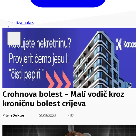
Analiza nalaza
Crohnova bolest – Mali vodič kroz
kroničnu bolest crijeva
Piše:
eDoktor
03/05/2022
4154