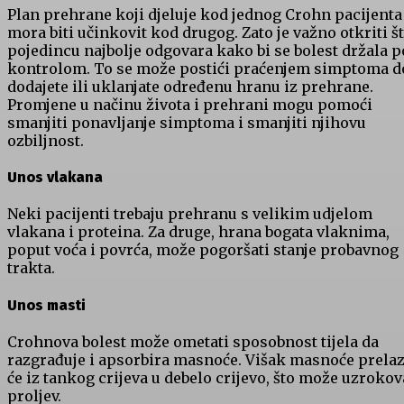
Plan prehrane koji djeluje kod jednog Crohn pacijenta
mora biti učinkovit kod drugog. Zato je važno otkriti š
pojedincu najbolje odgovara kako bi se bolest držala 
kontrolom. To se može postići praćenjem simptoma 
dodajete ili uklanjate određenu hranu iz prehrane.
Promjene u načinu života i prehrani mogu pomoći
smanjiti ponavljanje simptoma i smanjiti njihovu
ozbiljnost.
Unos vlakana
Neki pacijenti trebaju prehranu s velikim udjelom
vlakana i proteina. Za druge, hrana bogata vlaknima,
poput voća i povrća, može pogoršati stanje probavnog
trakta.
Unos masti
Crohnova bolest može ometati sposobnost tijela da
razgrađuje i apsorbira masnoće. Višak masnoće prelaz
će iz tankog crijeva u debelo crijevo, što može uzrokov
proljev.