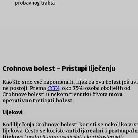
probavnog trakta
Crohnova bolest – Pristupi liječenju
Kao što smo već napomenuli, lijek za ovu bolest još uv
ne postoji. Prema
CCFA
, oko
75%
osoba oboljelih od
Crohnove bolesti u nekom trenutku života
mora
operativno tretirati bolest.
Lijekovi
Kod liječenja Crohnove bolesti koristi se nekoliko vrs
lijekova. Često se koriste
antidijarealni i protuupaln
lijekovi
(
oralni 5-aminosalicilati i kortikosteroidi)
.