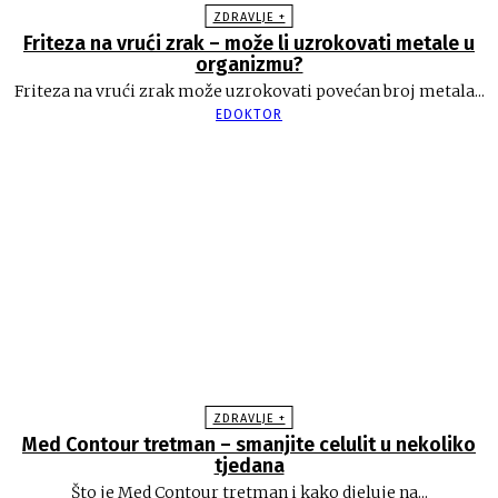
ZDRAVLJE +
Friteza na vrući zrak – može li uzrokovati metale u
organizmu?
Friteza na vrući zrak može uzrokovati povećan broj metala...
EDOKTOR
ZDRAVLJE +
Med Contour tretman – smanjite celulit u nekoliko
tjedana
Što je Med Contour tretman i kako djeluje na...