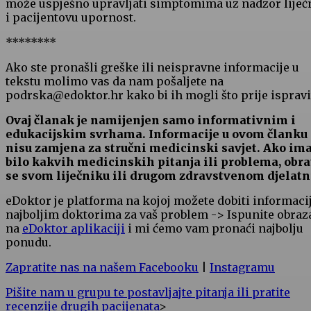
može uspješno upravljati simptomima uz nadzor liječ
i pacijentovu upornost.
********
Ako ste pronašli greške ili neispravne informacije u
tekstu molimo vas da nam pošaljete na
podrska@edoktor.hr kako bi ih mogli što prije ispravit
Ovaj članak je namijenjen samo informativnim i
edukacijskim svrhama. Informacije u ovom članku
nisu zamjena za stručni medicinski savjet. Ako im
bilo kakvih medicinskih pitanja ili problema, obra
se svom liječniku ili drugom zdravstvenom djelatn
eDoktor je platforma na kojoj možete dobiti informaci
najboljim doktorima za vaš problem -> Ispunite obraz
na
eDoktor aplikaciji
i mi ćemo vam pronaći najbolju
ponudu.
Zapratite nas na našem Facebooku
|
Instagramu
Pišite nam u grupu te postavljajte pitanja ili pratite
recenzije drugih pacijenata
>