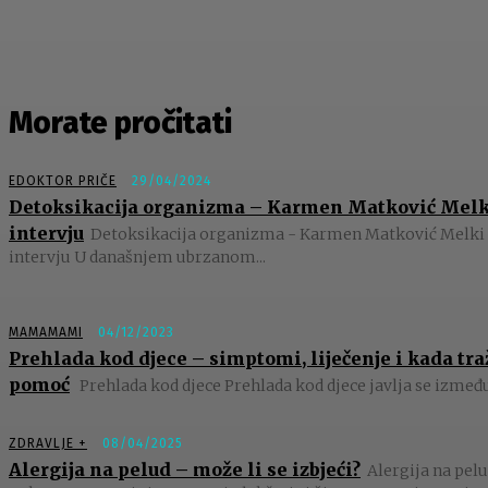
Morate pročitati
EDOKTOR PRIČE
29/04/2024
Detoksikacija organizma – Karmen Matković Melk
intervju
Detoksikacija organizma - Karmen Matković Melki
intervju U današnjem ubrzanom...
MAMAMAMI
04/12/2023
Prehlada kod djece – simptomi, liječenje i kada tra
pomoć
Prehlada kod djece Prehlada kod djece javlja se između 
ZDRAVLJE +
08/04/2025
Alergija na pelud – može li se izbjeći?
Alergija na pelu