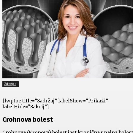
Zdravlje +
[lwptoc title=”Sadržaj” labelShow=”Prikaži”
labelHide=”Sakrij”]
Crohnova bolest
Crohnova (Kronova) bolest jest kronična upalna boles