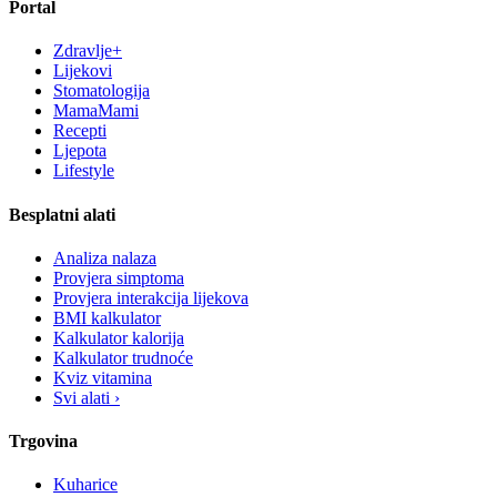
Portal
Zdravlje+
Lijekovi
Stomatologija
MamaMami
Recepti
Ljepota
Lifestyle
Besplatni alati
Analiza nalaza
Provjera simptoma
Provjera interakcija lijekova
BMI kalkulator
Kalkulator kalorija
Kalkulator trudnoće
Kviz vitamina
Svi alati ›
Trgovina
Kuharice