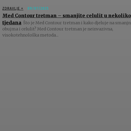
ZDRAVLJE +
09/07/2025
Med Contour tretman – smanjite celulit u nekoliko
tjedana
Što je Med Contour tretman i kako djeluje na smanjn
obujma i celulit? Med Contour tretman je neinvazivna,
visokotehnološka metoda...