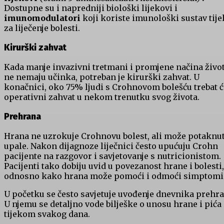
Dostupne su i napredniji biološki lijekovi i
imunomodulatori
koji koriste imunološki sustav tije
za liječenje bolesti.
Kirurški zahvat
Kada manje invazivni tretmani i promjene načina živo
ne nemaju učinka, potreban je kirurški zahvat. U
konačnici, oko 75% ljudi s Crohnovom bolešću trebat ć
operativni zahvat u nekom trenutku svog života.
Prehrana
Hrana ne uzrokuje Crohnovu bolest, ali može potaknut
upale. Nakon dijagnoze liječnici često upućuju Crohn
pacijente na razgovor i savjetovanje s nutricionistom.
Pacijenti tako dobiju uvid u povezanost hrane i bolesti,
odnosno kako hrana može pomoći i odmoći simptom
U početku se često savjetuje uvođenje dnevnika prehra
U njemu se detaljno vode bilješke o unosu hrane i pića
tijekom svakog dana.