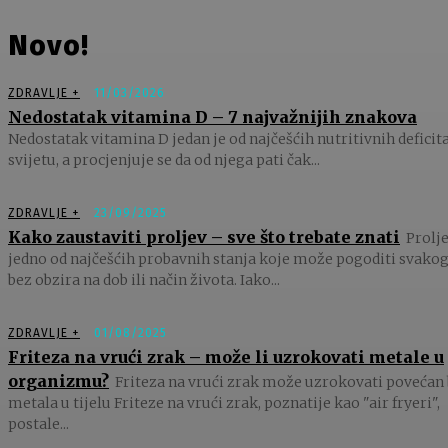
Novo!
ZDRAVLJE +
11/03/2026
Nedostatak vitamina D – 7 najvažnijih znakova
Nedostatak vitamina D jedan je od najčešćih nutritivnih deficit
svijetu, a procjenjuje se da od njega pati čak...
ZDRAVLJE +
23/09/2025
Kako zaustaviti proljev – sve što trebate znati
Prolje
jedno od najčešćih probavnih stanja koje može pogoditi svakog
bez obzira na dob ili način života. Iako...
ZDRAVLJE +
01/08/2025
Friteza na vrući zrak – može li uzrokovati metale u
organizmu?
Friteza na vrući zrak može uzrokovati povećan 
metala u tijelu Friteze na vrući zrak, poznatije kao "air fryeri",
postale...