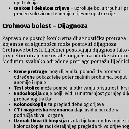
opstrukcija.
tankom i debelom crijevu
– uzrokuje bol u trbuhu i pr
praćen sukrvicom te manje crijevne opstrukcije.
Crohnova bolest – Dijagnoza
Zapravo ne postoji konkretna dijagnostička pretraga
kojem se sa sigurnošću može postaviti dijagnoza
Crohnove bolesti. Liječnici postavljaju dijagnozu tako 
prvo eliminiraju sve ostale moguće uzročnike simpto
Međutim, svakako određene pretrage pomažu liječnic
Krvne pretrage
mogu liječniku pomoći da pronađe
određene pokazatelje potencijalnih problema, poput
anemije i upale
Test stolice
može pomoći u otkrivanju prisutnosti krvi
Endoskopija
daje bolji uvid u unutrašnjost gornjeg dij
probavnog trakta
Kolonoskopija
za pregled debelog crijeva
CT i magnetska rezonanca
daju uvid u određena
područja tkiva i organa
Uzorak tkiva ili biopsija
uzeta tijekom endoskopije ili
kolonoskopije radi detaljnijeg pregleda tkiva crijevno