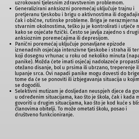
uzrokovani tjelesnim zdravstvenim problemom.
Generalizirani anksiozni poremećaj uključuje trajnu i
pretjeranu tjeskobu i brigu o aktivnostima ili događaj
čak i obične, rutinske probleme. Briga je nerazmjerna
stvarnim okolnostima, teško ju je kontrolirati i utječe 
kako se osjećate fizički. Često se javlja zajedno s drug
anksioznim poremećajima ili depresijom.
Panični poremećaj uključuje ponavljane epizode
iznenadnih osjećaja intenzivne tjeskobe i straha ili te
koji dosegnu vrhunac u roku od nekoliko minuta (nap
panike). Možda ćete imati osjećaj nadolazeće propasti
otežano disanje, bol u prsima ili ubrzano, treperenje il
lupanje srca. Ovi napadi panike mogu dovesti do brige
tome da će se ponoviti ili izbjegavanja situacija u koji
se dogodili.
Selektivni mutizam je dosljedan neuspjeh djece da go
u određenim situacijama, kao što je škola, čak i kada
govoriti u drugim situacijama, kao što je kod kuće s bl
članovima obitelji. To može ometati školu, posao i
društveno funkcioniranje.