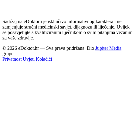
Sadržaj na eDoktoru je isključivo informativnog karaktera i ne
zamjenjuje stručni medicinski savjet, dijagnozu ili liječenje. Uvijek
se posavjetujte s kvalificiranim liječnikom o svim pitanjima vezanim
za vaše zdravlje.
© 2026 eDoktor.hr — Sva prava pridržana. Dio
Jupiter Media
grupe.
Privatnost
Uvjeti
Kolačići