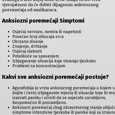
vjerojatnost da će dobiti dijagnozu anksioznog
poremećaja od muškaraca.
Anksiozni poremećaji Simptomi
Osjećaj nervoze, nemira ili napetosti
Povećan broj otkucaja srca
Ubrzano disanje
Znojenje, drhtanje
Osjećaj slabosti
Poteškoće sa spavanjem
Izbjegavanje situacija koje stvaraju tjeskobu
Problemi sa koncentracijom
Kakvi sve anksiozni poremećaji postoje?
Agorafobija je vrsta anksioznog poremećaja u kojem s
bojite i često izbjegavate mjesta ili situacije koje bi mo
izazvati paniku i učiniti da se osjećate zarobljeno,
bespomoćno ili posramljeno.
Anksiozni poremećaj zbog zdravstvenog stanja uključ
simptome intenzivne tjeskobe ili panike koji su izravn