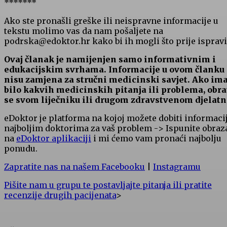
*******
Ako ste pronašli greške ili neispravne informacije u
tekstu molimo vas da nam pošaljete na
podrska@edoktor.hr kako bi ih mogli što prije ispravit
Ovaj članak je namijenjen samo informativnim i
edukacijskim svrhama. Informacije u ovom članku
nisu zamjena za stručni medicinski savjet. Ako im
bilo kakvih medicinskih pitanja ili problema, obra
se svom liječniku ili drugom zdravstvenom djelatn
eDoktor je platforma na kojoj možete dobiti informaci
najboljim doktorima za vaš problem -> Ispunite obraz
na
eDoktor aplikaciji
i mi ćemo vam pronaći najbolju
ponudu.
Zapratite nas na našem Facebooku
|
Instagramu
Pišite nam u grupu te postavljajte pitanja ili pratite
recenzije drugih pacijenata
>