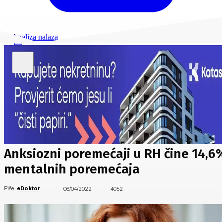
Analiza nalaza
Anksiozni poremećaji u RH čine 14,6
mentalnih poremećaja
Piše:
eDoktor
06/04/2022
4052