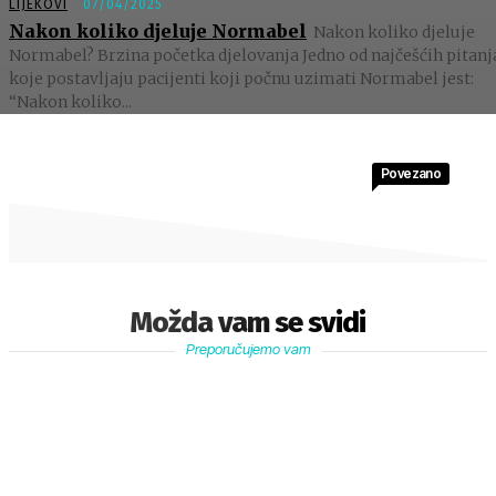
LIJEKOVI
07/04/2025
Nakon koliko djeluje Normabel
Nakon koliko djeluje
Normabel? Brzina početka djelovanja Jedno od najčešćih pitanj
koje postavljaju pacijenti koji počnu uzimati Normabel jest:
“Nakon koliko...
Povezano
Možda vam se svidi
Preporučujemo vam