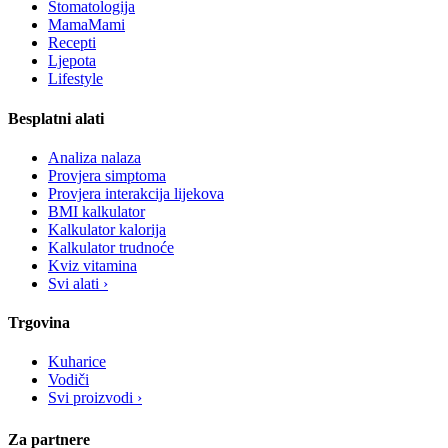
Stomatologija
MamaMami
Recepti
Ljepota
Lifestyle
Besplatni alati
Analiza nalaza
Provjera simptoma
Provjera interakcija lijekova
BMI kalkulator
Kalkulator kalorija
Kalkulator trudnoće
Kviz vitamina
Svi alati ›
Trgovina
Kuharice
Vodiči
Svi proizvodi ›
Za partnere