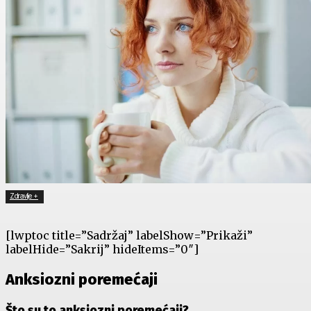
Zdravlje +
[lwptoc title=”Sadržaj” labelShow=”Prikaži”
labelHide=”Sakrij” hideItems=”0″]
Anksiozni poremećaji
Što su to anksiozni poremećaji?