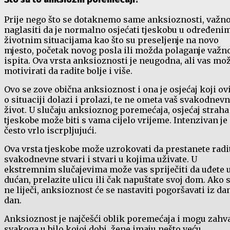
Prije nego što se dotaknemo same anksioznosti, važno
naglasiti da je normalno osjećati tjeskobu u određeni
životnim situacijama kao što su preseljenje na novo
mjesto, početak novog posla ili možda polaganje važn
ispita. Ova vrsta anksioznosti je neugodna, ali vas mo
motivirati da radite bolje i više.
Ovo se zove obična anksioznost i ona je osjećaj koji ov
o situaciji dolazi i prolazi, te ne ometa vaš svakodnevn
život. U slučaju anksioznog poremećaja, osjećaj straha 
tjeskobe može biti s vama cijelo vrijeme. Intenzivan je 
često vrlo iscrpljujući.
Ova vrsta tjeskobe može uzrokovati da prestanete radi
svakodnevne stvari i stvari u kojima uživate. U
ekstremnim slučajevima može vas spriječiti da uđete 
dućan, prelazite ulicu ili čak napuštate svoj dom. Ako 
ne liječi, anksioznost će se nastaviti pogoršavati iz da
dan.
Anksioznost je najčešći oblik poremećaja i mogu zahva
svakoga u bilo kojoj dobi, žene imaju nešto veću