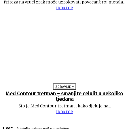
Friteza na vrući zrak može uzrokovati povećan broj metala...
EDOKTOR
ZDRAVLJE +
Med Contour tretman – smanjite celulit u nekoliko
tjedana
Što je Med Contour tretman i kako djeluje na...
EDOKTOR
1.607+
čitatelja prima naš newsletter