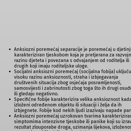
Anksiozni poremećaj separacije je poremećaj u djetinj
karakteriziran tjeskobom koja je pretjerana za razvoj
razinu djeteta i povezana s odvajanjem od roditelja ili
drugih koji imaju roditeljske uloge.
Socijalni anksiozni poremećaj (socijalna fobija) uključu
visoku razinu anksioznosti, straha i izbjegavanja
društvenih situacija zbog osjećaja posramljenosti,
samosvijesti i zabrinutosti zbog toga što ih drugi osuđ
ili gledaju negativno.
Specifične fobije karakterizira velika anksioznost kad
izloženi određenom objektu ili situaciji i želja da ih
izbjegnete. Fobije kod nekih ljudi izazivaju napade pan
Anksiozni poremećaj uzrokovan tvarima karakteriziran
simptomima intenzivne tjeskobe ili panike koji su izra
rezultat zlouporabe droga, uzimanja lijekova, izloženos