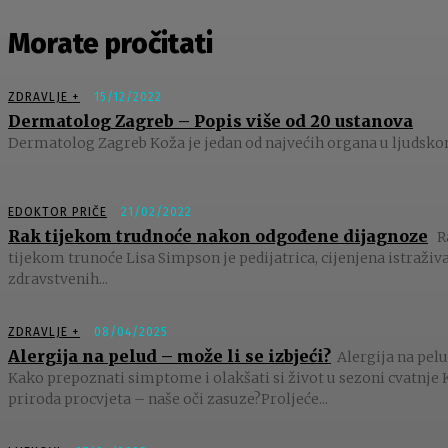
Morate pročitati
ZDRAVLJE +
15/12/2022
Dermatolog Zagreb – Popis više od 20 ustanova
Dermatolog Zagreb Koža je jedan od najvećih organa u ljudskom
EDOKTOR PRIČE
21/02/2022
Rak tijekom trudnoće nakon odgođene dijagnoze
R
tijekom trunoće Lisa Simpson je pedijatrica, cijenjena istraživ
zdravstvenih...
ZDRAVLJE +
08/04/2025
Alergija na pelud – može li se izbjeći?
Alergija na pelu
Kako prepoznati simptome i olakšati si život u sezoni cvatnje 
priroda procvjeta – naše oči zasuze?Proljeće...