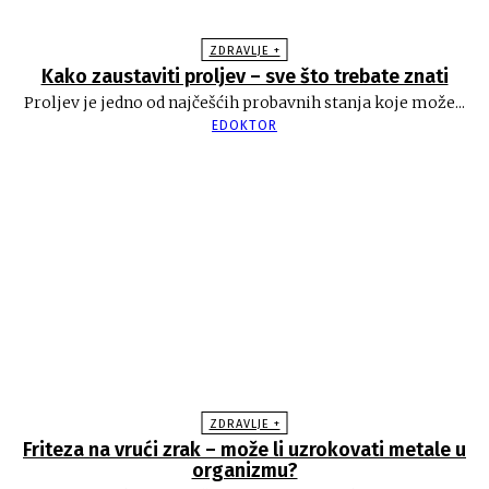
ZDRAVLJE +
Kako zaustaviti proljev – sve što trebate znati
Proljev je jedno od najčešćih probavnih stanja koje može...
EDOKTOR
ZDRAVLJE +
Friteza na vrući zrak – može li uzrokovati metale u
organizmu?