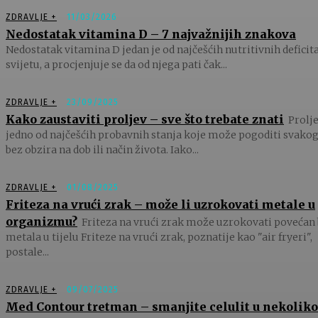
ZDRAVLJE +
11/03/2026
Nedostatak vitamina D – 7 najvažnijih znakova
Nedostatak vitamina D jedan je od najčešćih nutritivnih deficit
svijetu, a procjenjuje se da od njega pati čak...
ZDRAVLJE +
23/09/2025
Kako zaustaviti proljev – sve što trebate znati
Prolje
jedno od najčešćih probavnih stanja koje može pogoditi svakog
bez obzira na dob ili način života. Iako...
ZDRAVLJE +
01/08/2025
Friteza na vrući zrak – može li uzrokovati metale u
organizmu?
Friteza na vrući zrak može uzrokovati povećan 
metala u tijelu Friteze na vrući zrak, poznatije kao "air fryeri",
postale...
ZDRAVLJE +
09/07/2025
Med Contour tretman – smanjite celulit u nekoliko