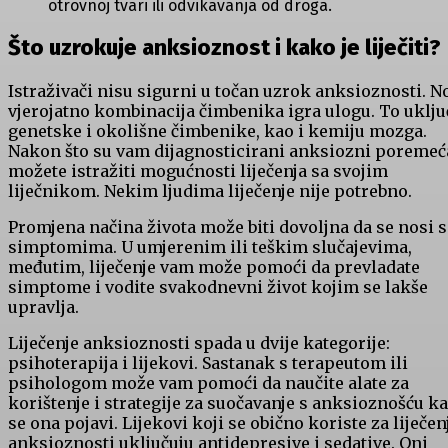
otrovnoj tvari ili odvikavanja od droga.
Što uzrokuje anksioznost i kako je liječiti?
Istraživači nisu sigurni u točan uzrok anksioznosti. No
vjerojatno kombinacija čimbenika igra ulogu. To uklju
genetske i okolišne čimbenike, kao i kemiju mozga.
Nakon što su vam dijagnosticirani anksiozni poremeća
možete istražiti mogućnosti liječenja sa svojim
liječnikom. Nekim ljudima liječenje nije potrebno.
Promjena načina života može biti dovoljna da se nosi s
simptomima. U umjerenim ili teškim slučajevima,
međutim, liječenje vam može pomoći da prevladate
simptome i vodite svakodnevni život kojim se lakše
upravlja.
Liječenje anksioznosti spada u dvije kategorije:
psihoterapija i lijekovi. Sastanak s terapeutom ili
psihologom može vam pomoći da naučite alate za
korištenje i strategije za suočavanje s anksioznošću k
se ona pojavi. Lijekovi koji se obično koriste za liječen
anksioznosti uključuju antidepresive i sedative. Oni