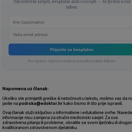
Zdravstveni savjeti, besplatni alati i recepti -- 3x tjedno u vaš
inbox.
Prijavite se besplatno
Bez spama. Odjava u svakom trenutku jednim klikom.
Napomena uz članak
:
Ukoliko ste primijetili greške ili netočnosti u tekstu, molimo vas da 
javite na
podrska@edoktor.hr
kako bismo ih što prije ispravili.
Ovaj članak služi isključivo u informativne i edukativne svrhe. Naved
informacije nisu zamjena za stručni medicinski savjet. Za sva
zdravstvena pitanja ili probleme, obratite se svom liječniku ili drugo
kvalificiranom zdravstvenom djelatniku.