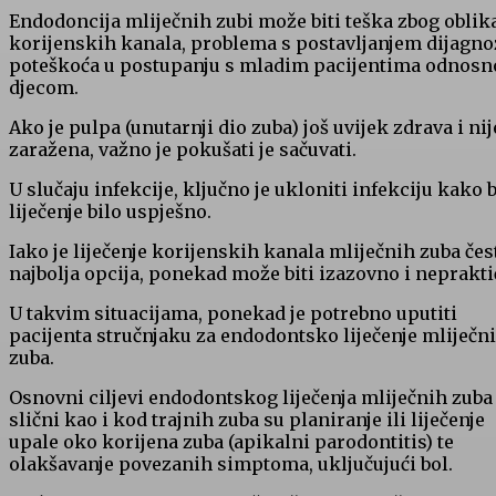
Endodoncija mliječnih zubi može biti teška zbog oblik
korijenskih kanala, problema s postavljanjem dijagno
poteškoća u postupanju s mladim pacijentima odnosn
djecom.
Ako je pulpa (unutarnji dio zuba) još uvijek zdrava i nij
zaražena, važno je pokušati je sačuvati.
U slučaju infekcije, ključno je ukloniti infekciju kako b
liječenje bilo uspješno.
Iako je liječenje korijenskih kanala mliječnih zuba čes
najbolja opcija, ponekad može biti izazovno i neprakti
U takvim situacijama, ponekad je potrebno uputiti
pacijenta stručnjaku za endodontsko liječenje mliječn
zuba.
Osnovni ciljevi endodontskog liječenja mliječnih zuba
slični kao i kod trajnih zuba su planiranje ili liječenje
upale oko korijena zuba (apikalni parodontitis) te
olakšavanje povezanih simptoma, uključujući bol.