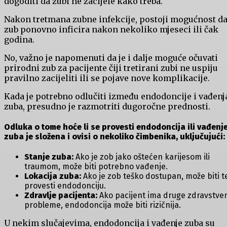
dogoditi da zubi ne zacijele kako treba.
Nakon tretmana zubne infekcije, postoji mogućnost da
zub ponovno inficira nakon nekoliko mjeseci ili čak
godina.
No, važno je napomenuti da je i dalje moguće očuvati
prirodni zub za pacijente čiji tretirani zubi ne uspiju
pravilno zacijeliti ili se pojave nove komplikacije.
Kada je potrebno odlučiti između endodoncije i vađenj
zuba, presudno je razmotriti dugoročne prednosti.
Odluka o tome hoće li se provesti endodoncija ili vađenj
zuba je složena i ovisi o nekoliko čimbenika, uključujući:
Stanje zuba:
Ako je zob jako oštećen karijesom ili
traumom, može biti potrebno vađenje.
Lokacija zuba:
Ako je zob teško dostupan, može biti t
provesti endodonciju.
Zdravlje pacijenta:
Ako pacijent ima druge zdravstve
probleme, endodoncija može biti rizičnija.
U nekim slučajevima, endodoncija i vađenje zuba su