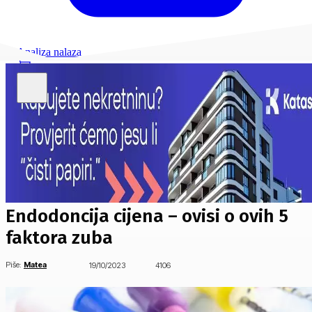
Analiza nalaza
Endodoncija cijena – ovisi o ovih 5
faktora zuba
Piše:
Matea
19/10/2023
4106