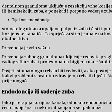
dentalnom granulomu uključuje resekciju vrha korije
ili hemisekciju zuba, a ponekad i potpuno vađenje zub
Tijekom endodoncije,
stomatolog uklanja upaljenu pulpu iz zuba i čisti i pun
korijenske kanaliće. To sprječava širenje upale na kost
okolno tkivo.
Prevencija je vrlo važna.
Prevencija zubnog granuloma uključuje redovite pregl
radiografiju zuba i profesionalnu higijenu usne šuplji
Posjeti stomatologu trebaju biti redoviti, a ako postoje 
kakvi problemi s oralnim zdravljem, treba ih liječiti št
prije moguće.
Endodoncija ili vađenje zuba
Iako je terapija korijena kanala, odnosno endodoncija
često uspješna, u nekim situacijama se ipak može