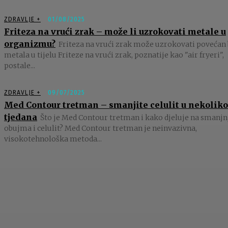
ZDRAVLJE +
01/08/2025
Friteza na vrući zrak – može li uzrokovati metale u
organizmu?
Friteza na vrući zrak može uzrokovati povećan 
metala u tijelu Friteze na vrući zrak, poznatije kao "air fryeri",
postale...
ZDRAVLJE +
09/07/2025
Med Contour tretman – smanjite celulit u nekoliko
tjedana
Što je Med Contour tretman i kako djeluje na smanjn
obujma i celulit? Med Contour tretman je neinvazivna,
visokotehnološka metoda...