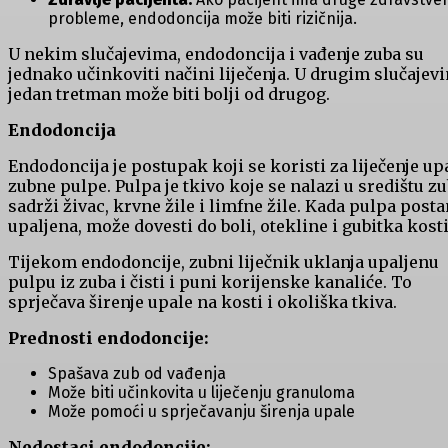
probleme, endodoncija može biti rizičnija.
U nekim slučajevima, endodoncija i vađenje zuba su
jednako učinkoviti načini liječenja. U drugim slučajev
jedan tretman može biti bolji od drugog.
Endodoncija
Endodoncija je postupak koji se koristi za liječenje up
zubne pulpe. Pulpa je tkivo koje se nalazi u središtu zu
sadrži živac, krvne žile i limfne žile. Kada pulpa post
upaljena, može dovesti do boli, otekline i gubitka kosti
Tijekom endodoncije, zubni liječnik uklanja upaljenu
pulpu iz zuba i čisti i puni korijenske kanaliće. To
sprječava širenje upale na kosti i okoliška tkiva.
Prednosti endodoncije:
Spašava zub od vađenja
Može biti učinkovita u liječenju granuloma
Može pomoći u sprječavanju širenja upale
Nedostaci endodoncije: