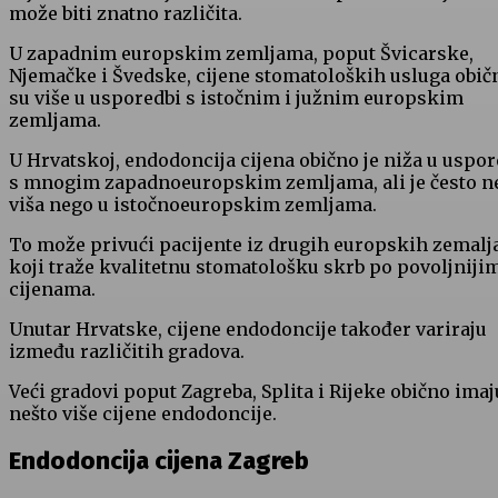
može biti znatno različita.
U zapadnim europskim zemljama, poput Švicarske,
Njemačke i Švedske, cijene stomatoloških usluga obič
su više u usporedbi s istočnim i južnim europskim
zemljama.
U Hrvatskoj, endodoncija cijena obično je niža u uspor
s mnogim zapadnoeuropskim zemljama, ali je često n
viša nego u istočnoeuropskim zemljama.
To može privući pacijente iz drugih europskih zemalj
koji traže kvalitetnu stomatološku skrb po povoljniji
cijenama.
Unutar Hrvatske, cijene endodoncije također variraju
između različitih gradova.
Veći gradovi poput Zagreba, Splita i Rijeke obično imaj
nešto više cijene endodoncije.
Endodoncija cijena Zagreb