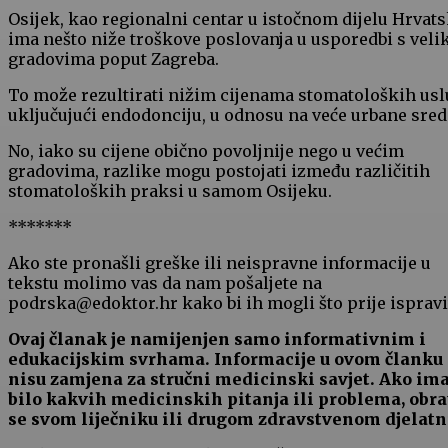
Osijek, kao regionalni centar u istočnom dijelu Hrvats
ima nešto niže troškove poslovanja u usporedbi s vel
gradovima poput Zagreba.
To može rezultirati nižim cijenama stomatoloških usl
uključujući endodonciju, u odnosu na veće urbane sred
No, iako su cijene obično povoljnije nego u većim
gradovima, razlike mogu postojati između različitih
stomatoloških praksi u samom Osijeku.
*******
Ako ste pronašli greške ili neispravne informacije u
tekstu molimo vas da nam pošaljete na
podrska@edoktor.hr kako bi ih mogli što prije ispravit
Ovaj članak je namijenjen samo informativnim i
edukacijskim svrhama. Informacije u ovom članku
nisu zamjena za stručni medicinski savjet. Ako im
bilo kakvih medicinskih pitanja ili problema, obra
se svom liječniku ili drugom zdravstvenom djelatn