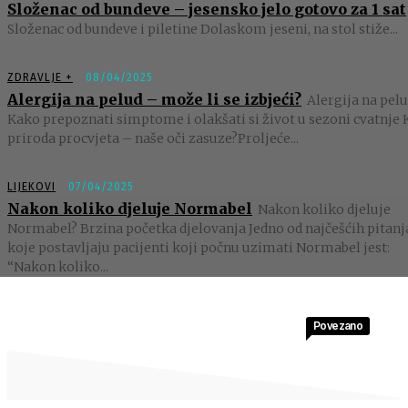
Složenac od bundeve – jesensko jelo gotovo za 1 sat
Složenac od bundeve i piletine Dolaskom jeseni, na stol stiže...
ZDRAVLJE +
08/04/2025
Alergija na pelud – može li se izbjeći?
Alergija na pelu
Kako prepoznati simptome i olakšati si život u sezoni cvatnje 
priroda procvjeta – naše oči zasuze?Proljeće...
LIJEKOVI
07/04/2025
Nakon koliko djeluje Normabel
Nakon koliko djeluje
Normabel? Brzina početka djelovanja Jedno od najčešćih pitanj
koje postavljaju pacijenti koji počnu uzimati Normabel jest:
“Nakon koliko...
Povezano