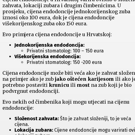
zahvata, lokaciji zubara i drugim čimbenicima. U
prosjeku, cijena endodoncije jednokorijenskog zuba
iznosi oko 100 eura, dok je cijena endodoncije
višekorijenskog zuba oko 150 eura.
Evo primjera cijena endodoncije u Hrvatskoj:
Jednokorijenska endodoncija:
Privatni stomatolog: 100 – 150 eura
Višekorijenska endodoncija:
Privatni stomatolog: 150 -200 eura
Cijena endodoncije može biti veća ako je zahvat složeni
na primjer ako je zub
jako oštećen karijesom
ili ako j
potrebno postaviti
krunicu
ili
most
na zub koji je bio
podvrgnut endodonciji.
Evo nekih od čimbenika koji mogu utjecati na cijenu
endodoncije:
Složenost zahvata:
Što je zahvat složeniji, to je veća
cijena.
Lokacija zubara:
Cijene endodoncije mogu varirati ov