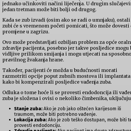
jednako učinkoviti načini liječenja. U drugim slučajev
jedan tretman može biti bolji od drugog.
Kada se zub izvadi (osim ako se radi o umnjaku), ostali
zubi će s vremenom početi pomicati, što može dovesti
promjene u zagrizu.
Ovo može predstavljati ozbiljan problem za opće oral
zdravlje pacijenta, posebno jer takve posljedice mogu b
vidljive prilikom smijanja i mogu utjecati na sposobn
pravilnog žvakanja hrane.
Također, pacijenti će možda u budućnosti morati
razmotriti opcije poput zubnih mostova ili implantata
kako bi kompenzirali posljedice vađenja zuba.
Odluka o tome hoće li se provesti endodoncija ili vađe
zuba je složena i ovisi o nekoliko čimbenika, uključuju
Stanje zuba:
Ako je zob jako oštećen karijesom ili
traumom, može biti potrebno vađenje.
Lokacija zuba:
Ako je zob teško dostupan, može biti t
provesti endodonciju.
Zdravlje pacijenta:
Ako pacijent ima druge zdravstve