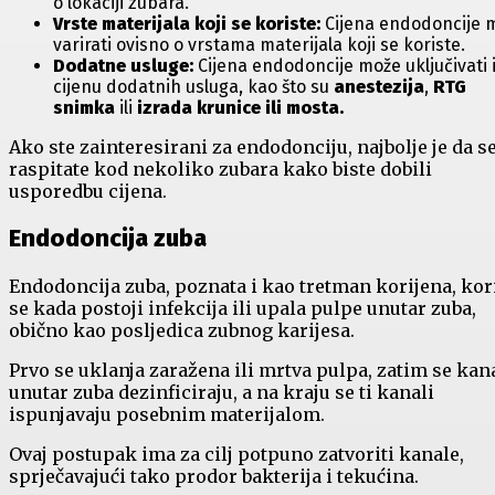
o lokaciji zubara.
Vrste materijala koji se koriste:
Cijena endodoncije 
varirati ovisno o vrstama materijala koji se koriste.
Dodatne usluge:
Cijena endodoncije može uključivati 
cijenu dodatnih usluga, kao što su
anestezija
,
RTG
snimka
ili
izrada krunice ili mosta.
Ako ste zainteresirani za endodonciju, najbolje je da s
raspitate kod nekoliko zubara kako biste dobili
usporedbu cijena.
Endodoncija zuba
Endodoncija zuba, poznata i kao tretman korijena, kor
se kada postoji infekcija ili upala pulpe unutar zuba,
obično kao posljedica zubnog karijesa.
Prvo se uklanja zaražena ili mrtva pulpa, zatim se kan
unutar zuba dezinficiraju, a na kraju se ti kanali
ispunjavaju posebnim materijalom.
Ovaj postupak ima za cilj potpuno zatvoriti kanale,
sprječavajući tako prodor bakterija i tekućina.