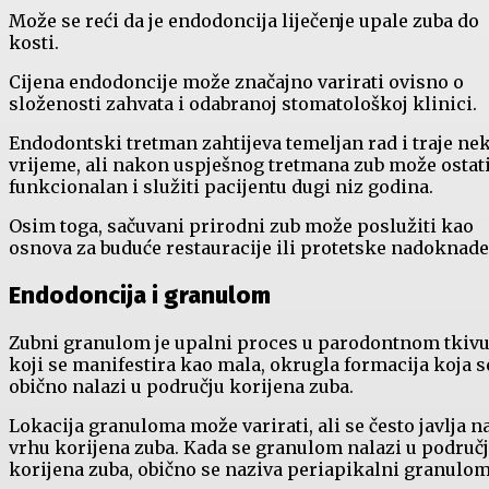
Može se reći da je endodoncija liječenje upale zuba do
kosti.
Cijena endodoncije može značajno varirati ovisno o
složenosti zahvata i odabranoj stomatološkoj klinici.
Endodontski tretman zahtijeva temeljan rad i traje ne
vrijeme, ali nakon uspješnog tretmana zub može ostat
funkcionalan i služiti pacijentu dugi niz godina.
Osim toga, sačuvani prirodni zub može poslužiti kao
osnova za buduće restauracije ili protetske nadoknade
Endodoncija i granulom
Zubni granulom je upalni proces u parodontnom tkiv
koji se manifestira kao mala, okrugla formacija koja s
obično nalazi u području korijena zuba.
Lokacija granuloma može varirati, ali se često javlja n
vrhu korijena zuba. Kada se granulom nalazi u područ
korijena zuba, obično se naziva periapikalni granulom