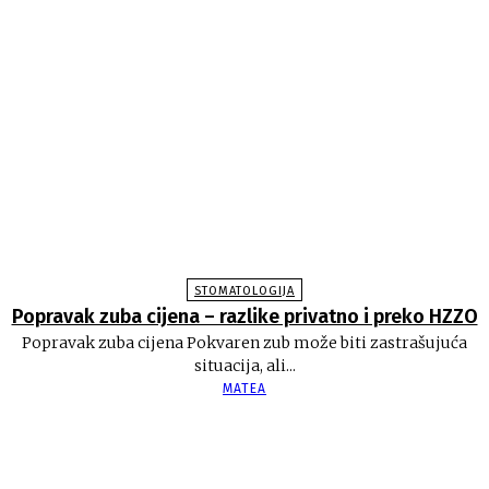
STOMATOLOGIJA
Popravak zuba cijena – razlike privatno i preko HZZO
Popravak zuba cijena Pokvaren zub može biti zastrašujuća
situacija, ali...
MATEA