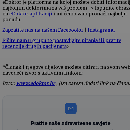
eDoktor je platforma na kojoj možete dobiti informaci
najboljim doktorima za vaš problem -> Ispunite obraz
na
eDoktor aplikaciji
i mi ćemo vam pronaći najbolju
ponudu.
Zapratite nas na našem Facebooku
|
Instagramu
Pišite nam u grupu te postavljajte pitanja ili pratite
recenzije drugih pacijenata
>
*Članak i njegove dijelove možete citirati na svom we
navodeći izvor s aktivnim linkom;
Izvor:
www.edoktor.hr
, (iza zareza dodati link na člana
Pratite naše zdravstvene savjete