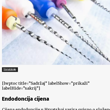
Stomatologija
[lwptoc title=”Sadržaj” labelShow=”prikaži”
labelHide=”sakrij”]
Endodoncija cijena
Cijena endodoncije u Hrvatskoj varira ovisno o složen