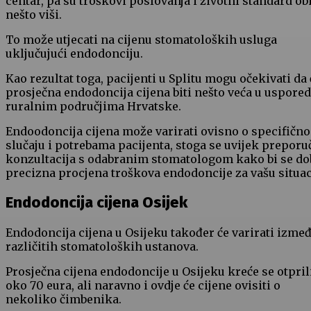
centar, pa su troškovi poslovanja i životni standard ob
nešto viši.
To može utjecati na cijenu stomatoloških usluga
uključujući endodonciju.
Kao rezultat toga, pacijenti u Splitu mogu očekivati ​​da 
prosječna endodoncija cijena biti nešto veća u uspored
ruralnim područjima Hrvatske.
Endoodoncija cijena može varirati ovisno o specifičn
slučaju i potrebama pacijenta, stoga se uvijek preporu
konzultacija s odabranim stomatologom kako bi se do
precizna procjena troškova endodoncije za vašu situac
Endodoncija cijena Osijek
Endodoncija cijena u Osijeku također će varirati izme
različitih stomatoloških ustanova.
Prosječna cijena endodoncije u Osijeku kreće se otpril
oko 70 eura, ali naravno i ovdje će cijene ovisiti o
nekoliko čimbenika.