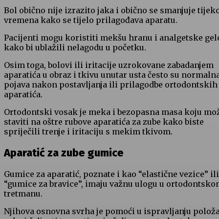
Bol obično nije izrazito jaka i obično se smanjuje tije
vremena kako se tijelo prilagođava aparatu.
Pacijenti mogu koristiti mekšu hranu i analgetske gel
kako bi ublažili nelagodu u početku.
Osim toga, bolovi ili iritacije uzrokovane zabadanjem
aparatića u obraz i tkivu unutar usta često su normaln
pojava nakon postavljanja ili prilagodbe ortodontskih
aparatića.
Ortodontski vosak je meka i bezopasna masa koju mo
staviti na oštre rubove aparatića za zube kako biste
spriječili trenje i iritaciju s mekim tkivom.
Aparatić za zube gumice
Gumice za aparatić, poznate i kao “elastične vezice” ili
“gumice za bravice”, imaju važnu ulogu u ortodontsk
tretmanu.
Njihova osnovna svrha je pomoći u ispravljanju položa