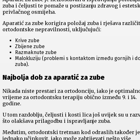
zuba i čeljusti te pomaže u postizanju zdravog i estets
privlačnog osmijeha.
Aparatić za zube korigira položaj zuba i rješava različi
ortodontske nepravilnosti, uključujući:
Krive zube
Zbijene zube
Razmaknute zube
Malokluziju (problemi s kontaktom između gornjih i do
zuba).
Najbolja dob za aparatić za zube
Nikada niste prestari za ortodonciju, iako je optimaln
vrijeme za ortodontsku terapiju obično između 9. i 14.
godine.
U tom razdoblju, čeljusti i kosti lica još uvijek su u raz
što olakšava prilagodbu i ispravljanje zuba.
Međutim, ortodontski tretman kod odraslih također je
jednako učinkovit, iako može zahtijevati nešto više