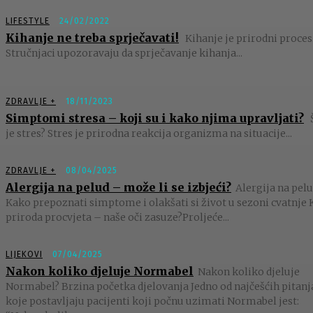
LIFESTYLE
24/02/2022
Kihanje ne treba sprječavati!
Kihanje je prirodni proces
Stručnjaci upozoravaju da sprječavanje kihanja...
ZDRAVLJE +
18/11/2023
Simptomi stresa – koji su i kako njima upravljati?
je stres? Stres je prirodna reakcija organizma na situacije...
ZDRAVLJE +
08/04/2025
Alergija na pelud – može li se izbjeći?
Alergija na pelu
Kako prepoznati simptome i olakšati si život u sezoni cvatnje 
priroda procvjeta – naše oči zasuze?Proljeće...
LIJEKOVI
07/04/2025
Nakon koliko djeluje Normabel
Nakon koliko djeluje
Normabel? Brzina početka djelovanja Jedno od najčešćih pitanj
koje postavljaju pacijenti koji počnu uzimati Normabel jest: