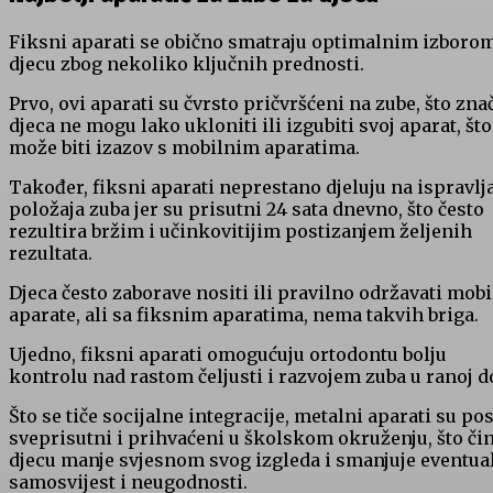
Fiksni aparati se obično smatraju optimalnim izboro
djecu zbog nekoliko ključnih prednosti.
Prvo, ovi aparati su čvrsto pričvršćeni na zube, što zna
djeca ne mogu lako ukloniti ili izgubiti svoj aparat, što
može biti izazov s mobilnim aparatima.
Također, fiksni aparati neprestano djeluju na ispravlj
položaja zuba jer su prisutni 24 sata dnevno, što često
rezultira bržim i učinkovitijim postizanjem željenih
rezultata.
Djeca često zaborave nositi ili pravilno održavati mob
aparate, ali sa fiksnim aparatima, nema takvih briga.
Ujedno, fiksni aparati omogućuju ortodontu bolju
kontrolu nad rastom čeljusti i razvojem zuba u ranoj d
Što se tiče socijalne integracije, metalni aparati su pos
sveprisutni i prihvaćeni u školskom okruženju, što čin
djecu manje svjesnom svog izgleda i smanjuje eventua
samosvijest i neugodnosti.