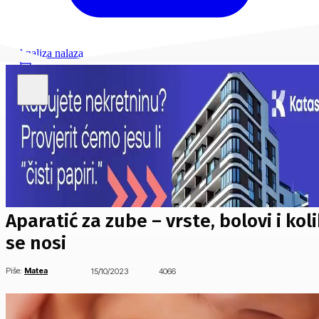
Analiza nalaza
Aparatić za zube – vrste, bolovi i kol
se nosi
Piše:
Matea
15/10/2023
4066