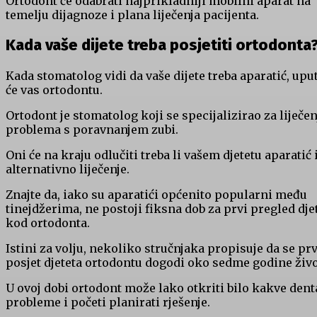
Ortodont će odabrati najprikladniji mobilni aparat na
temelju dijagnoze i plana liječenja pacijenta.
Kada vaše dijete treba posjetiti ortodonta
Kada stomatolog vidi da vaše dijete treba aparatić, uput
će vas ortodontu.
Ortodont je stomatolog koji se specijalizirao za liječen
problema s poravnanjem zubi.
Oni će na kraju odlučiti treba li vašem djetetu aparatić i
alternativno liječenje.
Znajte da, iako su aparatići općenito popularni među
tinejdžerima, ne postoji fiksna dob za prvi pregled dje
kod ortodonta.
Istini za volju, nekoliko stručnjaka propisuje da se prv
posjet djeteta ortodontu dogodi oko sedme godine živo
U ovoj dobi ortodont može lako otkriti bilo kakve dent
probleme i početi planirati rješenje.