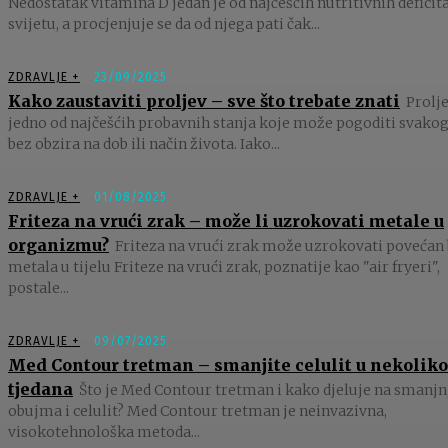
Nedostatak vitamina D jedan je od najčešćih nutritivnih deficit
svijetu, a procjenjuje se da od njega pati čak...
ZDRAVLJE +
23/09/2025
Kako zaustaviti proljev – sve što trebate znati
Prolje
jedno od najčešćih probavnih stanja koje može pogoditi svakog
bez obzira na dob ili način života. Iako...
ZDRAVLJE +
01/08/2025
Friteza na vrući zrak – može li uzrokovati metale u
organizmu?
Friteza na vrući zrak može uzrokovati povećan 
metala u tijelu Friteze na vrući zrak, poznatije kao "air fryeri",
postale...
ZDRAVLJE +
09/07/2025
Med Contour tretman – smanjite celulit u nekoliko
tjedana
Što je Med Contour tretman i kako djeluje na smanjn
obujma i celulit? Med Contour tretman je neinvazivna,
visokotehnološka metoda...