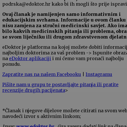
podrska@edoktor.hr kako bi ih mogli što prije ispravit
Ovaj članak je namijenjen samo informativnim i
edukacijskim svrhama. Informacije u ovom članku
nisu zamjena za stručni medicinski savjet. Ako im
bilo kakvih medicinskih pitanja ili problema, obra
se svom liječniku ili drugom zdravstvenom djelatn
eDoktor je platforma na kojoj možete dobiti informaci
najboljim doktorima za vaš problem -> Ispunite obraz
na
eDoktor aplikaciji
i mi ćemo vam pronaći najbolju
ponudu.
Zapratite nas na našem Facebooku
|
Instagramu
Pišite nam u grupu te postavljajte pitanja ili pratite
recenzije drugih pacijenata
>
*Članak i njegove dijelove možete citirati na svom we
navodeći izvor s aktivnim linkom;
Izvor:
www.edoktor.hr
, (iza zareza dodati link na člana