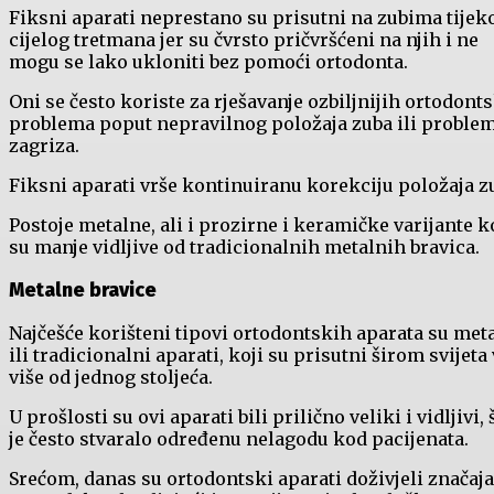
Fiksni aparati neprestano su prisutni na zubima tije
cijelog tretmana jer su čvrsto pričvršćeni na njih i ne
mogu se lako ukloniti bez pomoći ortodonta.
Oni se često koriste za rješavanje ozbiljnijih ortodont
problema poput nepravilnog položaja zuba ili proble
zagriza.
Fiksni aparati vrše kontinuiranu korekciju položaja z
Postoje metalne, ali i prozirne i keramičke varijante k
su manje vidljive od tradicionalnih metalnih bravica.
Metalne bravice
Najčešće korišteni tipovi ortodontskih aparata su met
ili tradicionalni aparati, koji su prisutni širom svijeta
više od jednog stoljeća.
U prošlosti su ovi aparati bili prilično veliki i vidljivi, 
je često stvaralo određenu nelagodu kod pacijenata.
Srećom, danas su ortodontski aparati doživjeli značaj