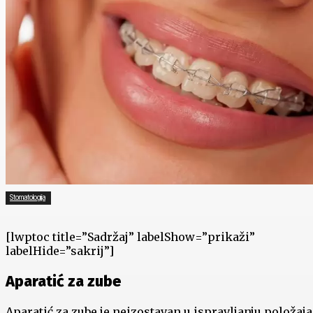
Stomatologija
[lwptoc title=”Sadržaj” labelShow=”prikaži”
labelHide=”sakrij”]
Aparatić za zube
Aparatić za zube je neizostavan u ispravljanju položaja