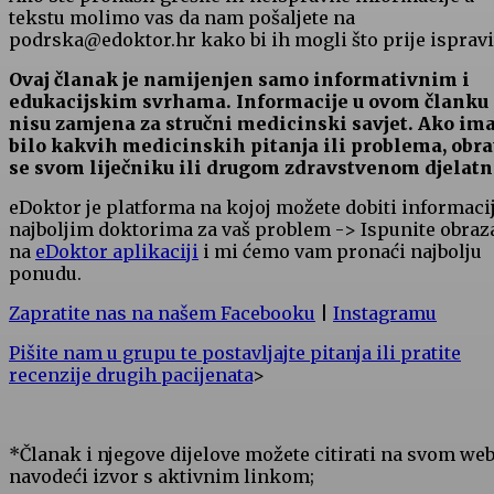
tekstu molimo vas da nam pošaljete na
podrska@edoktor.hr kako bi ih mogli što prije ispravit
Ovaj članak je namijenjen samo informativnim i
edukacijskim svrhama. Informacije u ovom članku
nisu zamjena za stručni medicinski savjet. Ako im
bilo kakvih medicinskih pitanja ili problema, obra
se svom liječniku ili drugom zdravstvenom djelatn
eDoktor je platforma na kojoj možete dobiti informaci
najboljim doktorima za vaš problem -> Ispunite obraz
na
eDoktor aplikaciji
i mi ćemo vam pronaći najbolju
ponudu.
Zapratite nas na našem Facebooku
|
Instagramu
Pišite nam u grupu te postavljajte pitanja ili pratite
recenzije drugih pacijenata
>
*Članak i njegove dijelove možete citirati na svom we
navodeći izvor s aktivnim linkom;