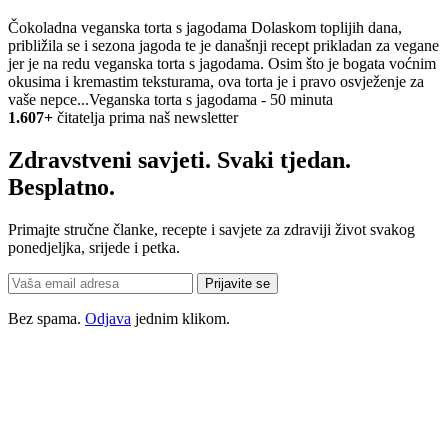
Čokoladna veganska torta s jagodama Dolaskom toplijih dana,
približila se i sezona jagoda te je današnji recept prikladan za vegane
jer je na redu veganska torta s jagodama. Osim što je bogata voćnim
okusima i kremastim teksturama, ova torta je i pravo osvježenje za
vaše nepce...
Veganska torta s jagodama - 50 minuta
1.607+
čitatelja prima naš newsletter
Zdravstveni savjeti. Svaki tjedan.
Besplatno.
Primajte stručne članke, recepte i savjete za zdraviji život svakog
ponedjeljka, srijede i petka.
Prijavite se
Bez spama.
Odjava
jednim klikom.