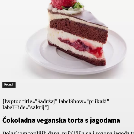
Recepti
[lwptoc title=”Sadržaj” labelShow=”prikaži”
labelHide=”sakrij”]
Čokoladna veganska torta s jagodama
Dolaskom toplijih dana, približila se i sezona jagoda te