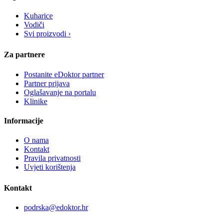
Kuharice
Vodiči
Svi proizvodi ›
Za partnere
Postanite eDoktor partner
Partner prijava
Oglašavanje na portalu
Klinike
Informacije
O nama
Kontakt
Pravila privatnosti
Uvjeti korištenja
Kontakt
podrska@edoktor.hr