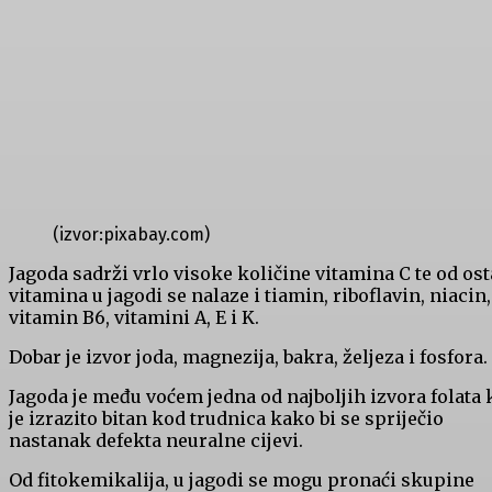
(izvor:pixabay.com)
Jagoda sadrži vrlo visoke količine vitamina C te od ost
vitamina u jagodi se nalaze i tiamin, riboflavin, niacin,
vitamin B6, vitamini A, E i K.
Dobar je izvor joda, magnezija, bakra, željeza i fosfora.
Jagoda je među voćem jedna od najboljih izvora folata 
je izrazito bitan kod trudnica kako bi se spriječio
nastanak defekta neuralne cijevi.
Od fitokemikalija, u jagodi se mogu pronaći skupine