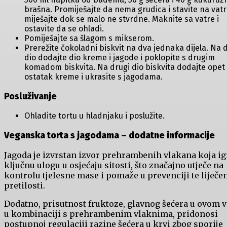
brašna. Promiješajte da nema grudica i stavite na vatr
miješajte dok se malo ne stvrdne. Maknite sa vatre i
ostavite da se ohladi.
Pomiješajte sa šlagom s mikserom.
Prerežite čokoladni biskvit na dva jednaka dijela. Na d
dio dodajte dio kreme i jagode i poklopite s drugim
komadom biskvita. Na drugi dio biskvita dodajte opet
ostatak kreme i ukrasite s jagodama.
Posluživanje
Ohladite tortu u hladnjaku i poslužite.
Veganska torta s jagodama – dodatne informacije
Jagoda je izvrstan izvor prehrambenih vlakana koja ig
ključnu ulogu u osjećaju sitosti, što značajno utječe na
kontrolu tjelesne mase i pomaže u prevenciji te liječe
pretilosti.
Dodatno, prisutnost fruktoze, glavnog šećera u ovom v
u kombinaciji s prehrambenim vlaknima, pridonosi
postupnoj regulaciji razine šećera u krvi zbog sporije