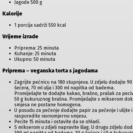
Jagode 500 g
Kalorije
1 porcija sadrži 550 kcal
Vrijeme izrade
Priprema: 25 minuta
Kuhanje: 25 minuta
Ukupno: 50 minuta
Priprema – veganska torta s jagodama
Zagrijte pećnicu na 180 stupnjeva. U zdjelu dodajte 90
šećera, 70 ml ulja i 300 ml napitka od badema.
Promiješajte te dodajte kakao, brašno, prašak za peciv
50 g kukuruznog brašna. Promiješajte s mikserom dok
smjesa ne postane homogena.
U posudu za pečenje dodajte papir za pečenje i ulijte i
rasporedite ravnomjerno smjesu.
Pecite 15 minuta i ostavite da se ohladi.
S mikserom u zdjeli napravite šlag. U drugu zdjelu dod
300 ml napitka od badema, 30 g šećera i 40 g kukuruz