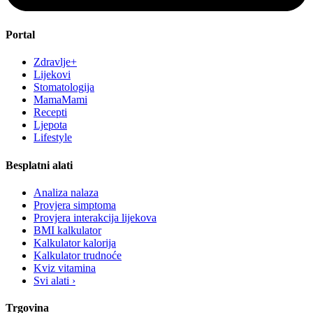
Portal
Zdravlje+
Lijekovi
Stomatologija
MamaMami
Recepti
Ljepota
Lifestyle
Besplatni alati
Analiza nalaza
Provjera simptoma
Provjera interakcija lijekova
BMI kalkulator
Kalkulator kalorija
Kalkulator trudnoće
Kviz vitamina
Svi alati ›
Trgovina