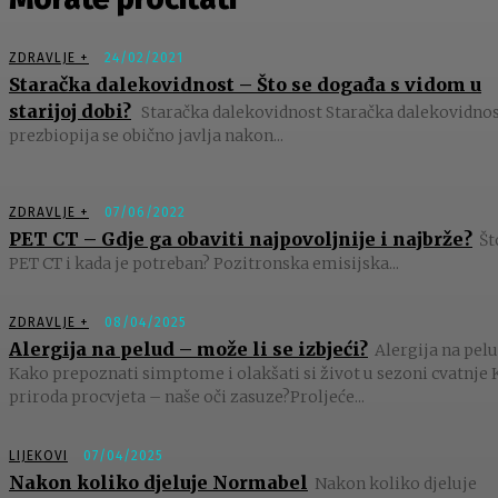
ZDRAVLJE +
24/02/2021
Staračka dalekovidnost – Što se događa s vidom u
starijoj dobi?
Staračka dalekovidnost Staračka dalekovidnost
prezbiopija se obično javlja nakon...
ZDRAVLJE +
07/06/2022
PET CT – Gdje ga obaviti najpovoljnije i najbrže?
Št
PET CT i kada je potreban? Pozitronska emisijska...
ZDRAVLJE +
08/04/2025
Alergija na pelud – može li se izbjeći?
Alergija na pelu
Kako prepoznati simptome i olakšati si život u sezoni cvatnje 
priroda procvjeta – naše oči zasuze?Proljeće...
LIJEKOVI
07/04/2025
Nakon koliko djeluje Normabel
Nakon koliko djeluje