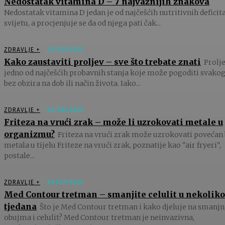
Nedostatak vitamina D – 7 najvažnijih znakova
Nedostatak vitamina D jedan je od najčešćih nutritivnih deficit
svijetu, a procjenjuje se da od njega pati čak...
ZDRAVLJE +
23/09/2025
Kako zaustaviti proljev – sve što trebate znati
Prolje
jedno od najčešćih probavnih stanja koje može pogoditi svakog
bez obzira na dob ili način života. Iako...
ZDRAVLJE +
01/08/2025
Friteza na vrući zrak – može li uzrokovati metale u
organizmu?
Friteza na vrući zrak može uzrokovati povećan 
metala u tijelu Friteze na vrući zrak, poznatije kao "air fryeri",
postale...
ZDRAVLJE +
09/07/2025
Med Contour tretman – smanjite celulit u nekoliko
tjedana
Što je Med Contour tretman i kako djeluje na smanjn
obujma i celulit? Med Contour tretman je neinvazivna,