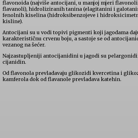
flavonoida (najviše antocijani, u manjoj mjeri flavonoli
flavanoli), hidroliziranih tanina (elagitanini i galotanin
fenolnih kiselina (hidroksibenzojeve i hidroksicimet
kisline).
Antocijani su u vodi topivi pigmenti koji jagodama daj
karakterističnu crvenu boju, a sastoje se od antocijani
vezanog na šećer.
Najzastupljeniji antocijanidini u jagodi su pelargonidi
cijanidin.
Od flavonola prevladavaju glikozidi kvercetina i gliko
kamferola dok od flavanole prevladava katehin.