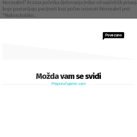
Normabel? Brzina početka djelovanja Jedno od najčešćih pitanj
koje postavljaju pacijenti koji počnu uzimati Normabel jest:
“Nakon koliko...
Povezano
Možda vam se svidi
Preporučujemo vam