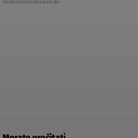
visokotehnološka metoda...
Morate pročitati