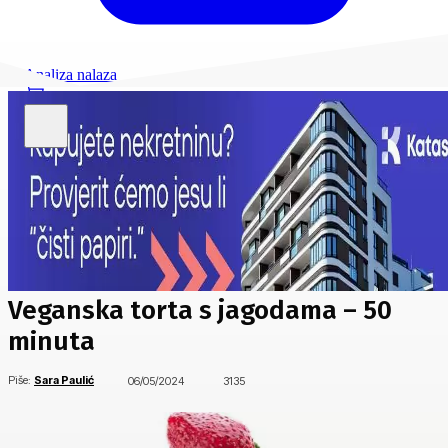
Analiza nalaza
Veganska torta s jagodama – 50
minuta
Piše:
Sara Paulić
06/05/2024
3135