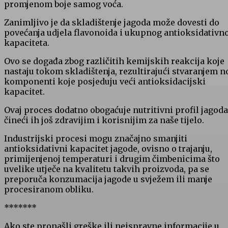
promjenom boje samog voća.
Zanimljivo je da skladištenje jagoda može dovesti do
povećanja udjela flavonoida i ukupnog antioksidativn
kapaciteta.
Ovo se događa zbog različitih kemijskih reakcija koje
nastaju tokom skladištenja, rezultirajući stvaranjem n
komponenti koje posjeduju veći antioksidacijski
kapacitet.
Ovaj proces dodatno obogaćuje nutritivni profil jagoda
čineći ih još zdravijim i korisnijim za naše tijelo.
Industrijski procesi mogu značajno smanjiti
antioksidativni kapacitet jagode, ovisno o trajanju,
primijenjenoj temperaturi i drugim čimbenicima što
uvelike utječe na kvalitetu takvih proizvoda, pa se
preporuča konzumacija jagode u svježem ili manje
procesiranom obliku.
*******
Ako ste pronašli greške ili neispravne informacije u