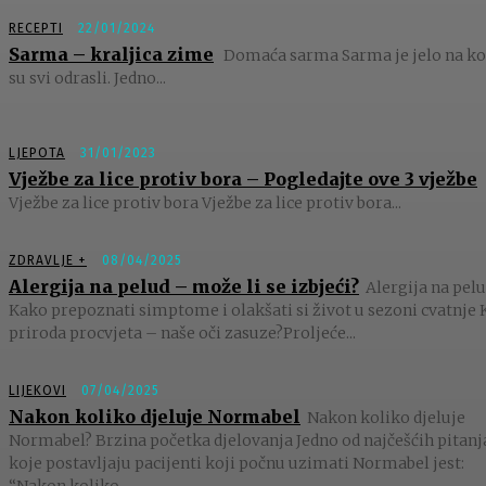
RECEPTI
22/01/2024
Sarma – kraljica zime
Domaća sarma Sarma je jelo na k
su svi odrasli. Jedno...
LJEPOTA
31/01/2023
Vježbe za lice protiv bora – Pogledajte ove 3 vježbe
Vježbe za lice protiv bora Vježbe za lice protiv bora...
ZDRAVLJE +
08/04/2025
Alergija na pelud – može li se izbjeći?
Alergija na pelu
Kako prepoznati simptome i olakšati si život u sezoni cvatnje 
priroda procvjeta – naše oči zasuze?Proljeće...
LIJEKOVI
07/04/2025
Nakon koliko djeluje Normabel
Nakon koliko djeluje
Normabel? Brzina početka djelovanja Jedno od najčešćih pitanj
koje postavljaju pacijenti koji počnu uzimati Normabel jest:
“Nakon koliko...