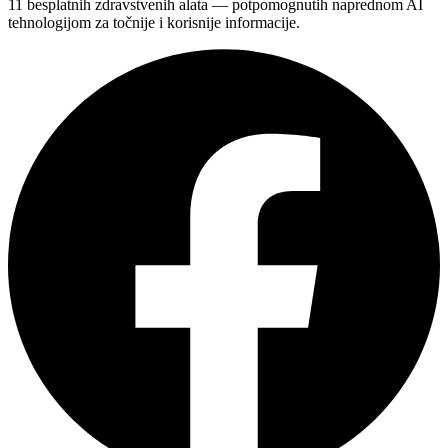
11 besplatnih zdravstvenih alata — potpomognutih naprednom AI
tehnologijom za točnije i korisnije informacije.