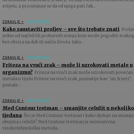
svijetu, a procjenjuje se da od njega pati čak...
ZDRAVLJE +
23/09/2025
Kako zaustaviti proljev – sve što trebate znati
Prolje
jedno od najčešćih probavnih stanja koje može pogoditi svakog
bez obzira na dob ili način života. Iako...
ZDRAVLJE +
01/08/2025
Friteza na vrući zrak – može li uzrokovati metale u
organizmu?
Friteza na vrući zrak može uzrokovati povećan 
metala u tijelu Friteze na vrući zrak, poznatije kao "air fryeri",
postale...
ZDRAVLJE +
09/07/2025
Med Contour tretman – smanjite celulit u nekoliko
tjedana
Što je Med Contour tretman i kako djeluje na smanjn
obujma i celulit? Med Contour tretman je neinvazivna,
visokotehnološka metoda...