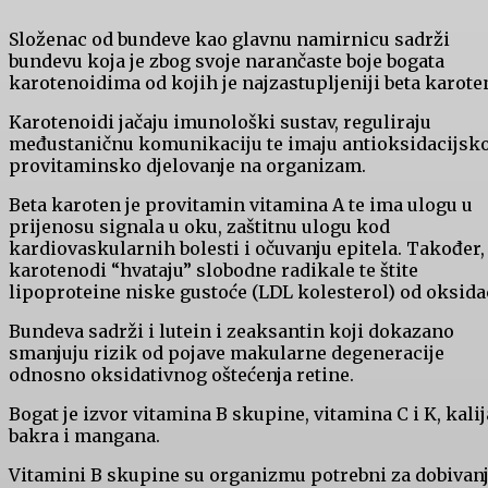
Složenac od bundeve kao glavnu namirnicu sadrži
bundevu koja je zbog svoje narančaste boje bogata
karotenoidima od kojih je najzastupljeniji beta karote
Karotenoidi jačaju imunološki sustav, reguliraju
međustaničnu komunikaciju te imaju antioksidacijsko
provitaminsko djelovanje na organizam.
Beta karoten je provitamin vitamina A te ima ulogu u
prijenosu signala u oku, zaštitnu ulogu kod
kardiovaskularnih bolesti i očuvanju epitela. Također,
karotenodi “hvataju” slobodne radikale te štite
lipoproteine niske gustoće (LDL kolesterol) od oksidac
Bundeva sadrži i lutein i zeaksantin koji dokazano
smanjuju rizik od pojave makularne degeneracije
odnosno oksidativnog oštećenja retine.
Bogat je izvor vitamina B skupine, vitamina C i K, kalij
bakra i mangana.
Vitamini B skupine su organizmu potrebni za dobivan