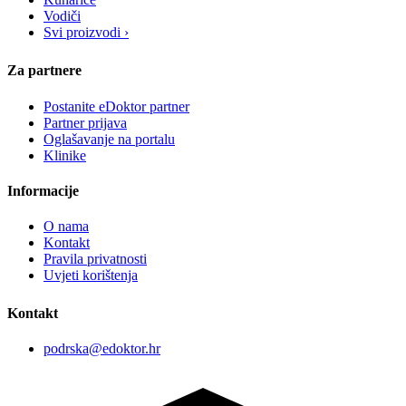
Vodiči
Svi proizvodi ›
Za partnere
Postanite eDoktor partner
Partner prijava
Oglašavanje na portalu
Klinike
Informacije
O nama
Kontakt
Pravila privatnosti
Uvjeti korištenja
Kontakt
podrska@edoktor.hr