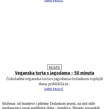
SARA PAULIĆ
RECEPTI
Veganska torta s jagodama – 50 minuta
Čokoladna veganska torta s jagodama Dolaskom toplijih
dana, približila se...
SARA PAULIĆ
Složenac od bundeve i piletine Dolaskom jeseni, na stol stiže
predstavnica ovog godišnjeg doba - bundeva. Biranje sezonskih