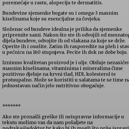
poremećaje u rastu, alopeciju te dermatitis.
Bundevine sjemenke bogate su i omega-3 masnim
kiselinama koje su esencijalne za čovjeka.
Složenac od bundeve idealna je prilika da sjemenke
pripremite sami. Nakon što ste ih odvojili od mesnato
dijela bundeve, odvojite ih od vlakana za koje se drže.
Operite ih i osušite. Zatim ih rasporedite na pleh i stav
u pećnicu na 160 stupnjeva. Pecite ih dok ne dobe boju.
Iznimno kvalitetan proizvod je i ulje. Obiluje nezasić
masnim kiselinama, vitaminima i mineralima čime
pozitivno djeluje na krvni tlad, HDL kolesterol te
protuupalno. Može se koristiti u salatama te se time n
jednostavan način jelo nutritivno obogaćuje.
*******
Ako ste pronašli greške ili neispravne informacije u
tekstu molimo vas da nam pošaljete na
podrska@edoktor.hr kako bi ih mogli što prije ispravit