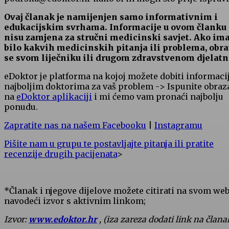
Ovaj članak je namijenjen samo informativnim i
edukacijskim svrhama. Informacije u ovom članku
nisu zamjena za stručni medicinski savjet. Ako im
bilo kakvih medicinskih pitanja ili problema, obra
se svom liječniku ili drugom zdravstvenom djelatn
eDoktor je platforma na kojoj možete dobiti informaci
najboljim doktorima za vaš problem -> Ispunite obraz
na
eDoktor aplikaciji
i mi ćemo vam pronaći najbolju
ponudu.
Zapratite nas na našem Facebooku
|
Instagramu
Pišite nam u grupu te postavljajte pitanja ili pratite
recenzije drugih pacijenata
>
*Članak i njegove dijelove možete citirati na svom we
navodeći izvor s aktivnim linkom;
Izvor:
www.edoktor.hr
, (iza zareza dodati link na člana