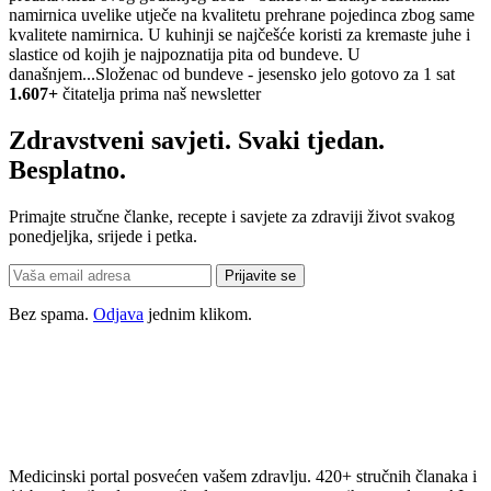
namirnica uvelike utječe na kvalitetu prehrane pojedinca zbog same
kvalitete namirnica. U kuhinji se najčešće koristi za kremaste juhe i
slastice od kojih je najpoznatija pita od bundeve. U
današnjem...
Složenac od bundeve - jesensko jelo gotovo za 1 sat
1.607+
čitatelja prima naš newsletter
Zdravstveni savjeti. Svaki tjedan.
Besplatno.
Primajte stručne članke, recepte i savjete za zdraviji život svakog
ponedjeljka, srijede i petka.
Prijavite se
Bez spama.
Odjava
jednim klikom.
Medicinski portal posvećen vašem zdravlju. 420+ stručnih članaka i