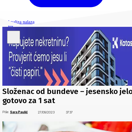
Analiza nalaza
Složenac od bundeve – jesensko jel
gotovo za 1 sat
Piše:
Sara Paulić
27/09/2023
3737