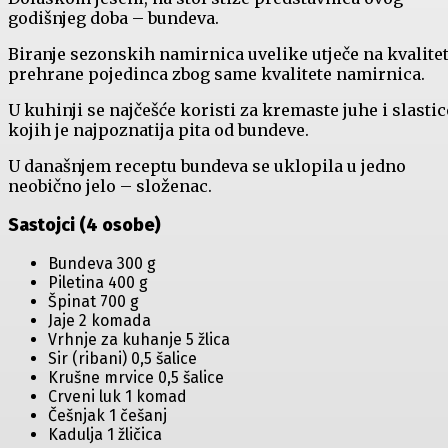
godišnjeg doba – bundeva.
Biranje sezonskih namirnica uvelike utječe na kvalite
prehrane pojedinca zbog same kvalitete namirnica.
U kuhinji se najčešće koristi za kremaste juhe i slastic
kojih je najpoznatija pita od bundeve.
U današnjem receptu bundeva se uklopila u jedno
neobično jelo – složenac.
Sastojci (4 osobe)
Bundeva 300 g
Piletina 400 g
Špinat 700 g
Jaje 2 komada
Vrhnje za kuhanje 5 žlica
Sir (ribani) 0,5 šalice
Krušne mrvice 0,5 šalice
Crveni luk 1 komad
Češnjak 1 češanj
Kadulja 1 žličica