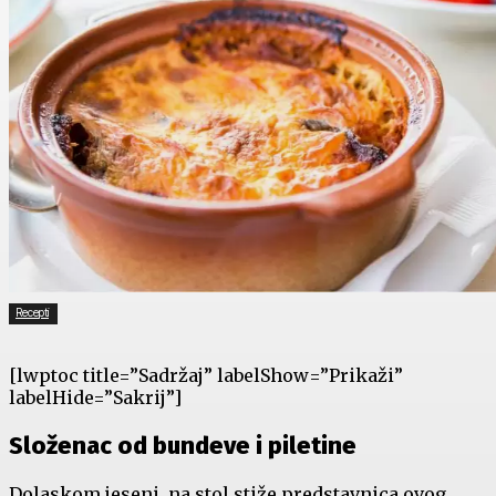
Recepti
[lwptoc title=”Sadržaj” labelShow=”Prikaži”
labelHide=”Sakrij”]
Složenac od bundeve i piletine
Dolaskom jeseni, na stol stiže predstavnica ovog