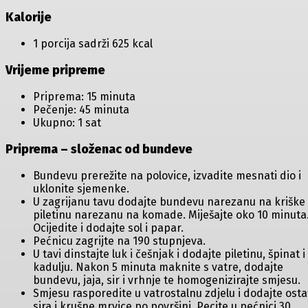
Kalorije
1 porcija sadrži 625 kcal
Vrijeme pripreme
Priprema: 15 minuta
Pečenje: 45 minuta
Ukupno: 1 sat
Priprema – složenac od bundeve
Bundevu prerežite na polovice, izvadite mesnati dio i
uklonite sjemenke.
U zagrijanu tavu dodajte bundevu narezanu na kriške 
piletinu narezanu na komade. Miješajte oko 10 minuta
Ocijedite i dodajte sol i papar.
Pećnicu zagrijte na 190 stupnjeva.
U tavi dinstajte luk i češnjak i dodajte piletinu, špinat i
kadulju. Nakon 5 minuta maknite s vatre, dodajte
bundevu, jaja, sir i vrhnje te homogenizirajte smjesu.
Smjesu rasporedite u vatrostalnu zdjelu i dodajte ost
sira i krušne mrvice po površini. Pecite u pećnici 30