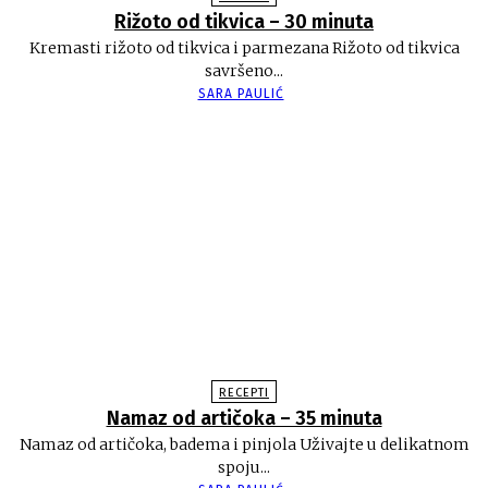
Rižoto od tikvica – 30 minuta
Kremasti rižoto od tikvica i parmezana Rižoto od tikvica
savršeno...
SARA PAULIĆ
RECEPTI
Namaz od artičoka – 35 minuta
Namaz od artičoka, badema i pinjola Uživajte u delikatnom
spoju...