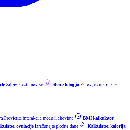
yle
Zdrav život i navike
Stomatologija
Zdravlje zubi i usne
va
Provjerite interakcije među lijekovima
BMI kalkulator
kulator ovulacije
Izračunajte plodne dane
Kalkulator kalorija