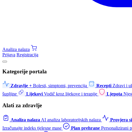
Analiza nalaza
Prijava
Registracija
Kategorije portala
Zdravlje +
Bolesti, simptomi, prevencija
Recepti
Zdravi i u
šupljine
Lijekovi
Vodič kroz lijekove i terapije
Ljepota
Njeg
Alati za zdravlje
Analiza nalaza
AI analiza laboratorijskih nalaza
Provjera 
Izračunajte indeks tjelesne mase
Plan prehrane
Personalizirani 