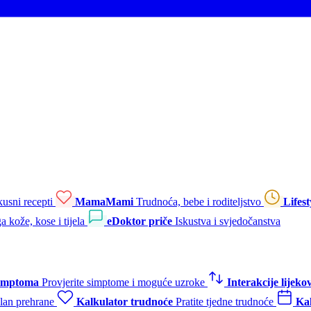
kusni recepti
MamaMami
Trudnoća, bebe i roditeljstvo
Lifest
a kože, kose i tijela
eDoktor priče
Iskustva i svjedočanstva
simptoma
Provjerite simptome i moguće uzroke
Interakcije lijeko
plan prehrane
Kalkulator trudnoće
Pratite tjedne trudnoće
Kal