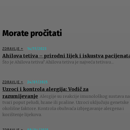
Morate pročitati
ZDRAVLJE +
14/11/2023
Ahilova tetiva – prirodni lijek i iskustva pacijenat
Što je Ahilova tetiva? Ahilova tetiva je najveća tetiva u...
ZDRAVLJE +
24/01/2025
Uzroci i kontrola alergija: Vodič za
razumijevanje
Alergije su reakcije imunološkog sustava na
tvari poput peludi, hrane ili prašine. Uzroci uključuju genetske 
okolišne faktore. Kontrola obuhvaća izbjegavanje alergena i
korištenje lijekova.
ZDRAVLJE +
08/04/2025