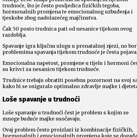
trudnoće, što je često posljedica fizičkih tegoba,
hormonalnih promjena te emocionalnog uzbuđenja i
tjeskobe zbog nadolazećeg majčinstva.
Čak 50 posto trudnica pati od nesanice tijekom ovog
razdoblja.
Spavanje igra ključnu ulogu u prenatalnoj njezi, no bor
problemima spavanja tijekom trudnoće je česta pojava
Emocionalna napetost, promjene u tijelu i hormoni če
su krivci za nesanicu tijekom trudnoće.
Trudnice trebaju obratiti posebnu pozornost na svoj s
kako bi se osiguralo optimalno zdravlje majke i djeteta
Loše spavanje u trudnoći
Loše spavanje u trudnoći čest je problem s kojim se
mnoge buduće majke suočavaju.
Ovaj problem često proizlazi iz kombinacije fizičkih,
hormonalnih i emocionalnih promjena koje se događa