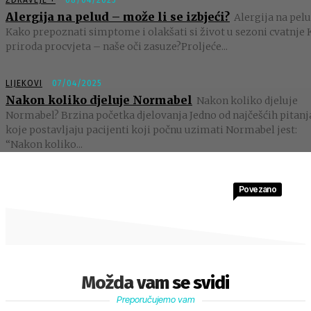
Alergija na pelud – može li se izbjeći?
Alergija na pelu
Kako prepoznati simptome i olakšati si život u sezoni cvatnje 
priroda procvjeta – naše oči zasuze?Proljeće...
LIJEKOVI
07/04/2025
Nakon koliko djeluje Normabel
Nakon koliko djeluje
Normabel? Brzina početka djelovanja Jedno od najčešćih pitanj
koje postavljaju pacijenti koji počnu uzimati Normabel jest:
“Nakon koliko...
Povezano
Možda vam se svidi
Preporučujemo vam