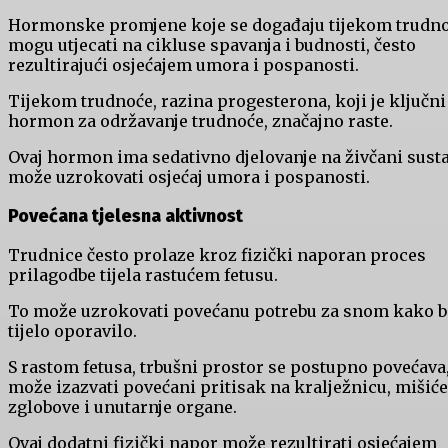
Hormonske promjene koje se događaju tijekom trudn
mogu utjecati na cikluse spavanja i budnosti, često
rezultirajući osjećajem umora i pospanosti.
Tijekom trudnoće, razina progesterona, koji je ključni
hormon za održavanje trudnoće, značajno raste.
Ovaj hormon ima sedativno djelovanje na živčani susta
može uzrokovati osjećaj umora i pospanosti.
Povećana tjelesna aktivnost
Trudnice često prolaze kroz fizički naporan proces
prilagodbe tijela rastućem fetusu.
To može uzrokovati povećanu potrebu za snom kako b
tijelo oporavilo.
S rastom fetusa, trbušni prostor se postupno povećava,
može izazvati povećani pritisak na kralježnicu, mišiće
zglobove i unutarnje organe.
Ovaj dodatni fizički napor može rezultirati osjećajem