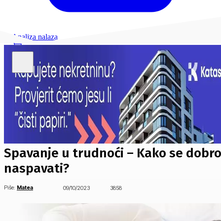
Analiza nalaza
Spavanje u trudnoći – Kako se dobr
naspavati?
Piše:
Matea
09/10/2023
3858