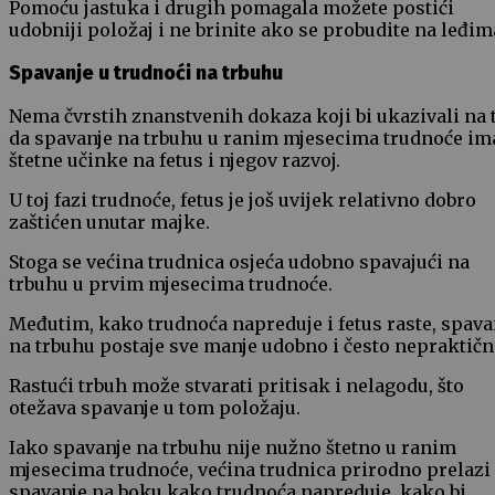
Pomoću jastuka i drugih pomagala možete postići
udobniji položaj i ne brinite ako se probudite na leđim
Spavanje u trudnoći na trbuhu
Nema čvrstih znanstvenih dokaza koji bi ukazivali na 
da spavanje na trbuhu u ranim mjesecima trudnoće im
štetne učinke na fetus i njegov razvoj.
U toj fazi trudnoće, fetus je još uvijek relativno dobro
zaštićen unutar majke.
Stoga se većina trudnica osjeća udobno spavajući na
trbuhu u prvim mjesecima trudnoće.
Međutim, kako trudnoća napreduje i fetus raste, spava
na trbuhu postaje sve manje udobno i često nepraktičn
Rastući trbuh može stvarati pritisak i nelagodu, što
otežava spavanje u tom položaju.
Iako spavanje na trbuhu nije nužno štetno u ranim
mjesecima trudnoće, većina trudnica prirodno prelazi
spavanje na boku kako trudnoća napreduje, kako bi