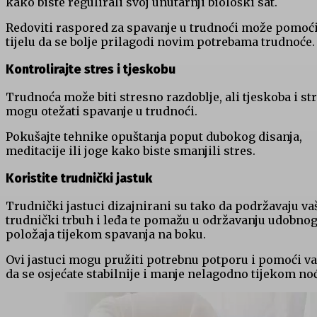
kako biste regulirali svoj unutarnji biološki sat.
Redoviti raspored za spavanje u trudnoći može pomoć
tijelu da se bolje prilagodi novim potrebama trudnoće.
Kontrolirajte stres i tjeskobu
Trudnoća može biti stresno razdoblje, ali tjeskoba i st
mogu otežati spavanje u trudnoći.
Pokušajte tehnike opuštanja poput dubokog disanja,
meditacije ili joge kako biste smanjili stres.
Koristite trudnički jastuk
Trudnički jastuci dizajnirani su tako da podržavaju va
trudnički trbuh i leđa te pomažu u održavanju udobno
položaja tijekom spavanja na boku.
Ovi jastuci mogu pružiti potrebnu potporu i pomoći v
da se osjećate stabilnije i manje nelagodno tijekom noć