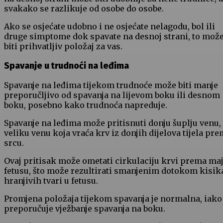
svakako se razlikuje od osobe do osobe.
Ako se osjećate udobno i ne osjećate nelagodu, bol ili
druge simptome dok spavate na desnoj strani, to mož
biti prihvatljiv položaj za vas.
Spavanje u trudnoći na leđima
Spavanje na leđima tijekom trudnoće može biti manje
preporučljivo od spavanja na lijevom boku ili desnom
boku, posebno kako trudnoća napreduje.
Spavanje na leđima može pritisnuti donju šuplju venu,
veliku venu koja vraća krv iz donjih dijelova tijela pr
srcu.
Ovaj pritisak može ometati cirkulaciju krvi prema maj
fetusu, što može rezultirati smanjenim dotokom kisika
hranjivih tvari u fetusu.
Promjena položaja tijekom spavanja je normalna, iako
preporučuje vježbanje spavanja na boku.