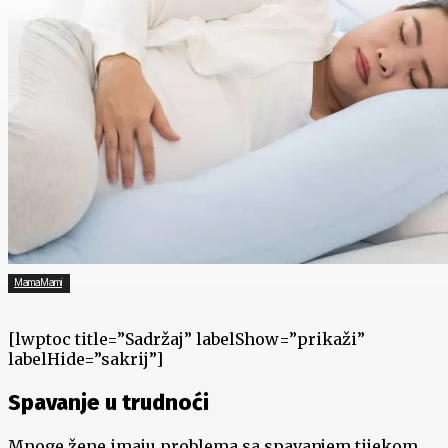
MamaMami
[lwptoc title=”Sadržaj” labelShow=”prikaži”
labelHide=”sakrij”]
Spavanje u trudnoći
Mnoge žene imaju problema sa spavanjem tijekom