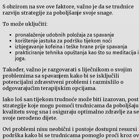
S obzirom na sve ove faktore, važno je da se trudnice
razviju strategije za poboljšanje svoje snage.
To može uključiti:
pronalaženje udobnih položaja za spavanje
korištenje jastuka za podršku tijekom noći
izbjegavanje kofeina i teške hrane prije spavanja
prakticiranje tehnika opuštanja kao što su meditacija il
joga.
Također, važno je razgovarati s liječnikom o svojim
problemima sa spavanjem kako bi se isključili
potencijalni zdravstveni problemi i razmislilo o
odgovarajućim terapijskim opcijama.
Iako loš san tijekom trudnoće može biti izazovan, post
strategije koje mogu pomoći trudnicama da poboljšaju
kvalitetu svog sna i osiguraju optimalno zdravlje za se
svoje nerođeno dijete.
Ovi problemi nisu neobični i postoje dostupni resursi 
podrška kako bi se trudnicama pomoglo proći kroz o