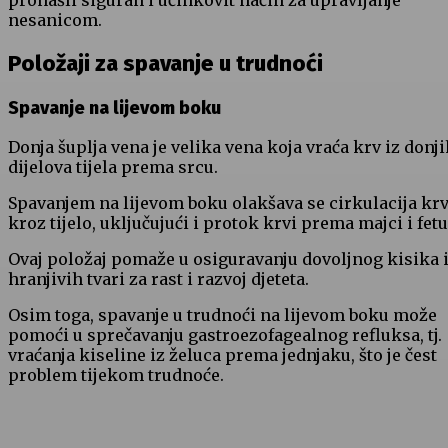
pronašli siguran i učinkovit način za upravljanje
nesanicom.
Položaji za spavanje u trudnoći
Spavanje na lijevom boku
Donja šuplja vena je velika vena koja vraća krv iz donj
dijelova tijela prema srcu.
Spavanjem na lijevom boku olakšava se cirkulacija krv
kroz tijelo, uključujući i protok krvi prema majci i fetu
Ovaj položaj pomaže u osiguravanju dovoljnog kisika 
hranjivih tvari za rast i razvoj djeteta.
Osim toga, spavanje u trudnoći na lijevom boku može
pomoći u sprečavanju gastroezofagealnog refluksa, tj.
vraćanja kiseline iz želuca prema jednjaku, što je čest
problem tijekom trudnoće.