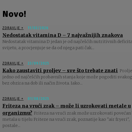
Novo!
ZDRAVLJE +
11/03/2026
Nedostatak vitamina D – 7 najvažnijih znakova
Nedostatak vitamina D jedan je od najčešćih nutritivnih deficit
svijetu, a procjenjuje se da od njega pati čak...
ZDRAVLJE +
23/09/2025
Kako zaustaviti proljev – sve što trebate znati
Prolje
jedno od najčešćih probavnih stanja koje može pogoditi svakog
bez obzira na dob ili način života. Iako...
ZDRAVLJE +
01/08/2025
Friteza na vrući zrak – može li uzrokovati metale u
organizmu?
Friteza na vrući zrak može uzrokovati povećan 
metala u tijelu Friteze na vrući zrak, poznatije kao "air fryeri",
postale...