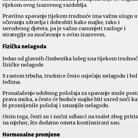
tijekom ovog izazovnog razdoblja.
Pravilno spavanje tijekom trudnoće ima važnu ulogu u
očuvanju zdravlja i dobrobiti kako majke, tako i
nerođenog djeteta, pa je važno razumjeti razloge i
strategije za suočavanje s ovim izazovom.
Fizička nelagoda
Jedan od glavnih čimbenika lošeg sna tijekom trudnoć
fizičke nelagode.
S rastom trbuha, trudnice često osjećaju nelagodu i bol
leđima.
Pronalaženje udobnog položaja za spavanje može post
prava muka, a često će buduće majke biti usred noći k
bi promijenile položaj i smanjile nelagodu.
Osim toga, česti su i noćni odlasci na toalet zbog priti
na mjehur, što dodatno ometa kontinuirani san.
Hormonalne promjene