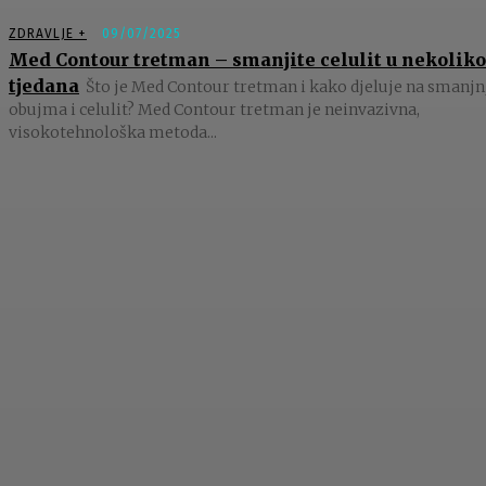
ZDRAVLJE +
09/07/2025
Med Contour tretman – smanjite celulit u nekoliko
tjedana
Što je Med Contour tretman i kako djeluje na smanjn
obujma i celulit? Med Contour tretman je neinvazivna,
visokotehnološka metoda...