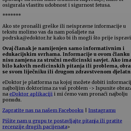
osigurala vlastitu udobnost i sigurnost fetusa.
*******
Ako ste pronašli greške ili neispravne informacije u
tekstu molimo vas da nam pošaljete na
podrska@edoktor.hr kako bi ih mogli što prije ispravit
Ovaj članak je namijenjen samo informativnim i
edukacijskim svrhama. Informacije u ovom članku
nisu zamjena za stručni medicinski savjet. Ako im
bilo kakvih medicinskih pitanja ili problema, obra
se svom liječniku ili drugom zdravstvenom djelatn
eDoktor je platforma na kojoj možete dobiti informaci
najboljim doktorima za vaš problem -> Ispunite obraz
na
eDoktor aplikaciji
i mi ćemo vam pronaći najbolju
ponudu.
Zapratite nas na našem Facebooku
|
Instagramu
Pišite nam u grupu te postavljajte pitanja ili pratite
recenzije drugih pacijenata
>