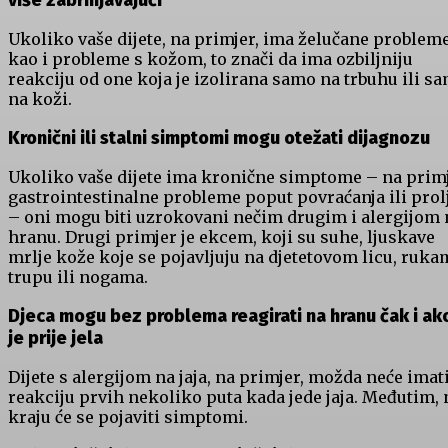
više zabrinjavajući
Ukoliko vaše dijete, na primjer, ima želučane problem
kao i probleme s kožom, to znači da ima ozbiljniju
reakciju od one koja je izolirana samo na trbuhu ili s
na koži.
Kronični ili stalni simptomi mogu otežati dijagnozu
Ukoliko vaše dijete ima kronične simptome – na primj
gastrointestinalne probleme poput povraćanja ili prol
– oni mogu biti uzrokovani nečim drugim i alergijom 
hranu. Drugi primjer je ekcem, koji su suhe, ljuskave
mrlje kože koje se pojavljuju na djetetovom licu, ruka
trupu ili nogama.
Djeca mogu bez problema reagirati na hranu čak i ak
je prije jela
Dijete s alergijom na jaja, na primjer, možda neće imat
reakciju prvih nekoliko puta kada jede jaja. Međutim, 
kraju će se pojaviti simptomi.