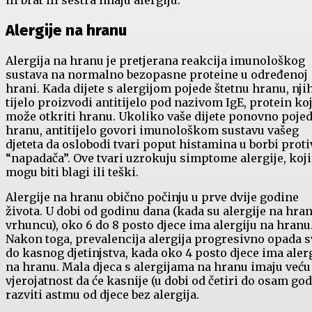
ili brat ili sestra imaju alergiju.
Alergije na hranu
Alergija na hranu je pretjerana reakcija imunološkog
sustava na normalno bezopasne proteine u određenoj
hrani. Kada dijete s alergijom pojede štetnu hranu, nji
tijelo proizvodi antitijelo pod nazivom IgE, protein koj
može otkriti hranu. Ukoliko vaše dijete ponovno poje
hranu, antitijelo govori imunološkom sustavu vašeg
djeteta da oslobodi tvari poput histamina u borbi proti
“napadača”. Ove tvari uzrokuju simptome alergije, koji
mogu biti blagi ili teški.
Alergije na hranu obično počinju u prve dvije godine
života. U dobi od godinu dana (kada su alergije na hra
vrhuncu), oko 6 do 8 posto djece ima alergiju na hranu
Nakon toga, prevalencija alergija progresivno opada s
do kasnog djetinjstva, kada oko 4 posto djece ima aler
na hranu. Mala djeca s alergijama na hranu imaju veću
vjerojatnost da će kasnije (u dobi od četiri do osam go
razviti astmu od djece bez alergija.