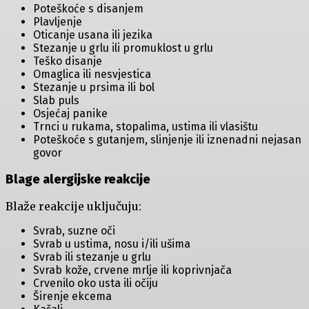
Poteškoće s disanjem
Plavljenje
Oticanje usana ili jezika
Stezanje u grlu ili promuklost u grlu
Teško disanje
Omaglica ili nesvjestica
Stezanje u prsima ili bol
Slab puls
Osjećaj panike
Trnci u rukama, stopalima, ustima ili vlasištu
Poteškoće s gutanjem, slinjenje ili iznenadni nejasan
govor
Blage alergijske reakcije
Blaže reakcije uključuju:
Svrab, suzne oči
Svrab u ustima, nosu i/ili ušima
Svrab ili stezanje u grlu
Svrab kože, crvene mrlje ili koprivnjača
Crvenilo oko usta ili očiju
Širenje ekcema