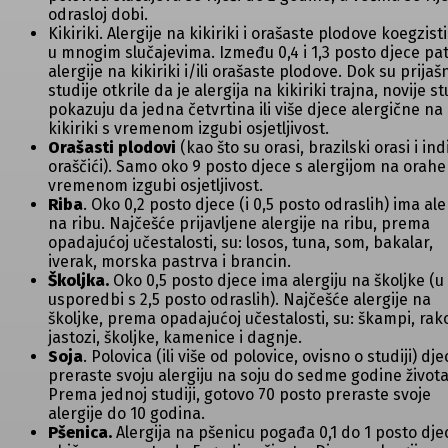
odrasloj dobi.
Kikiriki. Alergije na kikiriki i orašaste plodove koegzisti
u mnogim slučajevima. Između 0,4 i 1,3 posto djece pat
alergije na kikiriki i/ili orašaste plodove. Dok su prijaš
studije otkrile da je alergija na kikiriki trajna, novije st
pokazuju da jedna četvrtina ili više djece alergične na
kikiriki s vremenom izgubi osjetljivost.
Orašasti plodovi
(kao što su orasi, brazilski orasi i ind
oraščići). Samo oko 9 posto djece s alergijom na orahe
vremenom izgubi osjetljivost.
Riba
. Oko 0,2 posto djece (i 0,5 posto odraslih) ima ale
na ribu. Najčešće prijavljene alergije na ribu, prema
opadajućoj učestalosti, su: losos, tuna, som, bakalar,
iverak, morska pastrva i brancin.
Školjka.
Oko 0,5 posto djece ima alergiju na školjke (u
usporedbi s 2,5 posto odraslih). Najčešće alergije na
školjke, prema opadajućoj učestalosti, su: škampi, rako
jastozi, školjke, kamenice i dagnje.
Soja
. Polovica (ili više od polovice, ovisno o studiji) dje
preraste svoju alergiju na soju do sedme godine života
Prema jednoj studiji, gotovo 70 posto preraste svoje
alergije do 10 godina.
Pšenica.
Alergija na pšenicu pogađa 0,1 do 1 posto dje