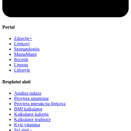
Portal
Zdravlje+
Lijekovi
Stomatologija
MamaMami
Recepti
Ljepota
Lifestyle
Besplatni alati
Analiza nalaza
Provjera simptoma
Provjera interakcija lijekova
BMI kalkulator
Kalkulator kalorija
Kalkulator trudnoće
Kviz vitamina
Svi alati ›