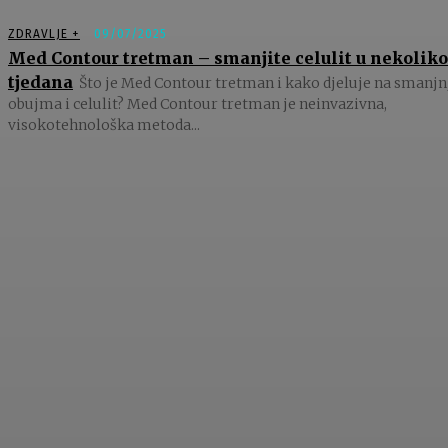
ZDRAVLJE +
09/07/2025
Med Contour tretman – smanjite celulit u nekoliko
tjedana
Što je Med Contour tretman i kako djeluje na smanjn
obujma i celulit? Med Contour tretman je neinvazivna,
visokotehnološka metoda...