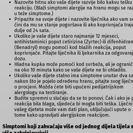
Nazovite hitnu ako vaše dijete razvije bilo kakvu tešku
reakciju. (Blaži simptomi alergije na hranu mogu se raz
u teže simptome.)
Pripazite na svoje dijete i nazovite liječnika ako vam s
čini da mu se stanje pogoršava ili ako koprivnjača traj
dulje od 24 sata.
Ukoliko je vaše dijete staro najmanje 12 mjeseci,
antihistaminici poput cetirizina (Zyrtec) ili difenhidra
(Benadryl) mogu pomoći kod blažih reakcija, poput
koprivnjače. Pitajte liječnika ili ljekarnika za odgovara
dozu.
Hladna kupka može pomoći kod svrbeža, ali je ogranič
na oko 10 minuta kako se vaše dijete ne bi ohladilo.
Ukoliko vaše dijete stalno ima simptome unutar dva s
nakon što je pojelo određenu hranu, pitajte svog liječ
o procjeni. Možda ćete biti upućeni pedijatrijskom
alergologu na testiranje.
Budite spremni u slučaju da se to ponovi. Čak i ako je 
reakcija bila blaga, sljedeća bi mogla biti teška. Liječn
vašeg djeteta može vam dati plan, uključujući upute o
tome kako upravljati alergijskom reakcijom.
Simptomi koji zahvaćaju više od jednog dijela tijela 