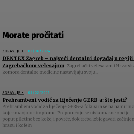
Morate pročitati
ZDRAVLJE +
03/06/2024
DENTEX Zagreb – najveći dentalni događaj u regiji
Zagrebačkom velesajmu
Zagrebački velesajam i Hrvatsk
komora dentalne medicine nastavljaju svoju...
ZDRAVLJE +
05/02/2025
Prehrambeni vodič za liječenje GERB-a: što jesti?
Prehrambeni vodič za liječenje GERB-a fokusira se na namirnic
koje smanjuju simptome. Preporučuju se niskomasne opcije,
poput piletine bez kože, i povrće, dok treba izbjegavati začinje
hranu i kofein.