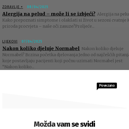
ZDRAVLJE +
08/04/2025
Alergija na pelud – može li se izbjeći?
Alergija na pelu
Kako prepoznati simptome i olakšati si život u sezoni cvatnje 
priroda procvjeta – naše oči zasuze?Proljeće...
LIJEKOVI
07/04/2025
Nakon koliko djeluje Normabel
Nakon koliko djeluje
Normabel? Brzina početka djelovanja Jedno od najčešćih pitanj
koje postavljaju pacijenti koji počnu uzimati Normabel jest:
“Nakon koliko...
Povezano
Možda vam se svidi