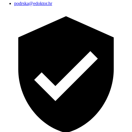
podrska@edoktor.hr