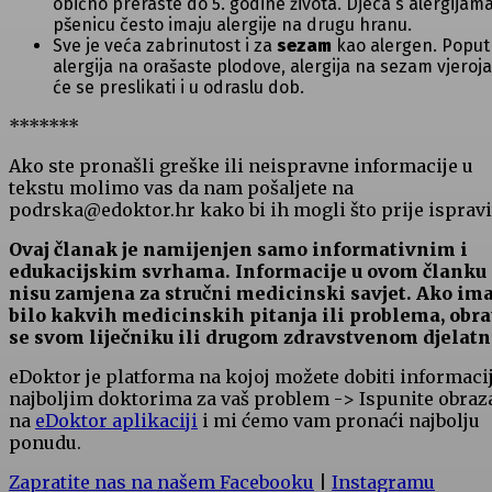
obično preraste do 5. godine života. Djeca s alergijam
pšenicu često imaju alergije na drugu hranu.
Sve je veća zabrinutost i za
sezam
kao alergen. Poput
alergija na orašaste plodove, alergija na sezam vjeroj
će se preslikati i u odraslu dob.
*******
Ako ste pronašli greške ili neispravne informacije u
tekstu molimo vas da nam pošaljete na
podrska@edoktor.hr kako bi ih mogli što prije ispravit
Ovaj članak je namijenjen samo informativnim i
edukacijskim svrhama. Informacije u ovom članku
nisu zamjena za stručni medicinski savjet. Ako im
bilo kakvih medicinskih pitanja ili problema, obra
se svom liječniku ili drugom zdravstvenom djelatn
eDoktor je platforma na kojoj možete dobiti informaci
najboljim doktorima za vaš problem -> Ispunite obraz
na
eDoktor aplikaciji
i mi ćemo vam pronaći najbolju
ponudu.
Zapratite nas na našem Facebooku
|
Instagramu