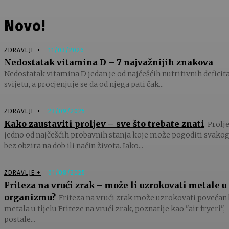
Novo!
ZDRAVLJE +
11/03/2026
Nedostatak vitamina D – 7 najvažnijih znakova
Nedostatak vitamina D jedan je od najčešćih nutritivnih deficit
svijetu, a procjenjuje se da od njega pati čak...
ZDRAVLJE +
23/09/2025
Kako zaustaviti proljev – sve što trebate znati
Prolje
jedno od najčešćih probavnih stanja koje može pogoditi svakog
bez obzira na dob ili način života. Iako...
ZDRAVLJE +
01/08/2025
Friteza na vrući zrak – može li uzrokovati metale u
organizmu?
Friteza na vrući zrak može uzrokovati povećan 
metala u tijelu Friteze na vrući zrak, poznatije kao "air fryeri",
postale...