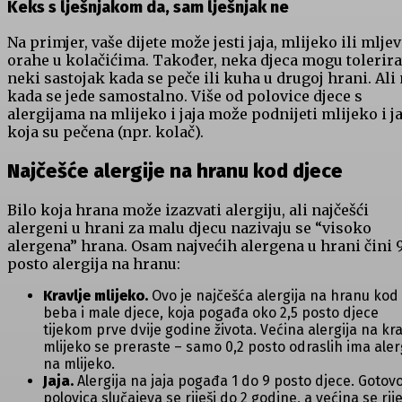
Keks s lješnjakom da, sam lješnjak ne
Na primjer, vaše dijete može jesti jaja, mlijeko ili mlje
orahe u kolačićima. Također, neka djeca mogu tolerira
neki sastojak kada se peče ili kuha u drugoj hrani. Ali 
kada se jede samostalno. Više od polovice djece s
alergijama na mlijeko i jaja može podnijeti mlijeko i ja
koja su pečena (npr. kolač).
Najčešće alergije na hranu kod djece
Bilo koja hrana može izazvati alergiju, ali najčešći
alergeni u hrani za malu djecu nazivaju se “visoko
alergena” hrana. Osam najvećih alergena u hrani čini 
posto alergija na hranu:
Kravlje mlijeko.
Ovo je najčešća alergija na hranu kod
beba i male djece, koja pogađa oko 2,5 posto djece
tijekom prve dvije godine života. Većina alergija na kra
mlijeko se preraste – samo 0,2 posto odraslih ima aler
na mlijeko.
Jaja.
Alergija na jaja pogađa 1 do 9 posto djece. Gotov
polovica slučajeva se riješi do 2 godine, a većina se rije