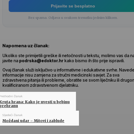
Prijavite se besplatno
Bez spama. Odjava u svakom trenutku jednim klikom.
Napomena uz članak
:
Ukoliko ste primijetili greške ili netočnosti u tekstu, molimo vas da 
javite na
podrska@edoktor.hr
kako bismo ih što prije ispravili.
Ovaj članak služi isključivo u informativne i edukativne svrhe. Naved
informacije nisu zamjena za stručni medicinski savjet. Za sva
zdravstvena pitanja ili probleme, obratite se svom liječniku ili drugo
kvalificiranom zdravstvenom djelatniku.
Prethodni članak
Kruta hrana: Kako je uvesti u bebinu
prehranu
Sljedeći članak
Moždani udar – Mitovi i zablude