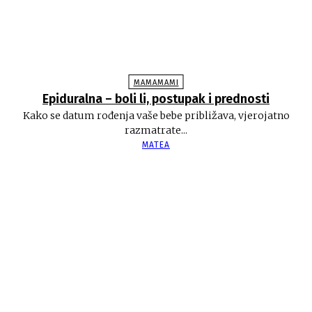
MAMAMAMI
Epiduralna – boli li, postupak i prednosti
Kako se datum rođenja vaše bebe približava, vjerojatno
razmatrate...
MATEA