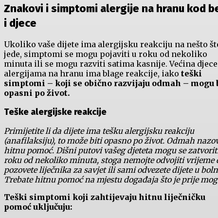
Znakovi i simptomi alergije na hranu kod b
i djece
Ukoliko vaše dijete ima alergijsku reakciju na nešto št
jede, simptomi se mogu pojaviti u roku od nekoliko
minuta ili se mogu razviti satima kasnije. Većina djece
alergijama na hranu ima blage reakcije, iako
teški
simptomi – koji se obično razvijaju odmah – mogu 
opasni po život.
Teške alergijske reakcije
Primijetite li da dijete ima tešku alergijsku reakciju
(anafilaksiju), to može biti opasno po život. Odmah nazov
hitnu pomoć. Dišni putovi vašeg djeteta mogu se zatvorit
roku od nekoliko minuta, stoga nemojte odvojiti vrijeme 
pozovete liječnika za savjet ili sami odvezete dijete u boln
Trebate hitnu pomoć na mjestu događaja što je prije mog
Teški simptomi koji zahtijevaju hitnu liječničku
pomoć uključuju: