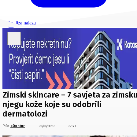
Analiza nalaza
Zimski skincare – 7 savjeta za zimsk
njegu kože koje su odobrili
dermatolozi
Piše:
eDoktor
31/01/2023
3780