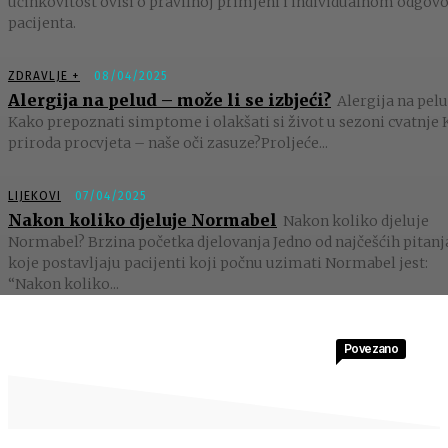
učinkovitost ovisi o pravilnoj primjeni i individualnom odgov
pacijenta.
ZDRAVLJE +
08/04/2025
Alergija na pelud – može li se izbjeći?
Alergija na pelu
Kako prepoznati simptome i olakšati si život u sezoni cvatnje 
priroda procvjeta – naše oči zasuze?Proljeće...
LIJEKOVI
07/04/2025
Nakon koliko djeluje Normabel
Nakon koliko djeluje
Normabel? Brzina početka djelovanja Jedno od najčešćih pitanj
koje postavljaju pacijenti koji počnu uzimati Normabel jest:
“Nakon koliko...
Povezano