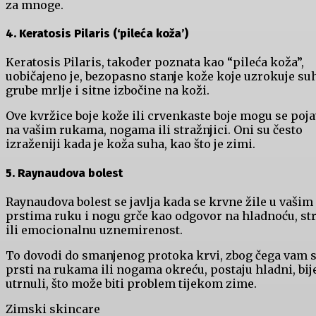
za mnoge.
4. Keratosis Pilaris (‘pileća koža’)
Keratosis Pilaris, također poznata kao “pileća koža”,
uobičajeno je, bezopasno stanje kože koje uzrokuje su
grube mrlje i sitne izbočine na koži.
Ove kvržice boje kože ili crvenkaste boje mogu se poja
na vašim rukama, nogama ili stražnjici. Oni su često
izraženiji kada je koža suha, kao što je zimi.
5. Raynaudova bolest
Raynaudova bolest se javlja kada se krvne žile u vašim
prstima ruku i nogu grče kao odgovor na hladnoću, st
ili emocionalnu uznemirenost.
To dovodi do smanjenog protoka krvi, zbog čega vam 
prsti na rukama ili nogama okreću, postaju hladni, bije
utrnuli, što može biti problem tijekom zime.
Zimski skincare