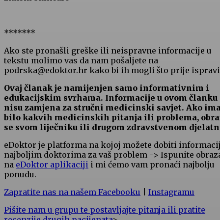
*******
Ako ste pronašli greške ili neispravne informacije u
tekstu molimo vas da nam pošaljete na
podrska@edoktor.hr kako bi ih mogli što prije ispravit
Ovaj članak je namijenjen samo informativnim i
edukacijskim svrhama. Informacije u ovom članku
nisu zamjena za stručni medicinski savjet. Ako im
bilo kakvih medicinskih pitanja ili problema, obra
se svom liječniku ili drugom zdravstvenom djelatn
eDoktor je platforma na kojoj možete dobiti informaci
najboljim doktorima za vaš problem -> Ispunite obraz
na
eDoktor aplikaciji
i mi ćemo vam pronaći najbolju
ponudu.
Zapratite nas na našem Facebooku
|
Instagramu
Pišite nam u grupu te postavljajte pitanja ili pratite
recenzije drugih pacijenata
>