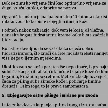
Dok se zimsko vrijeme čini kao optimalno vrijeme za
dugu, vruću kupku, oduprite se porivu.
Ograničite tuširanje na maksimalno 10 minuta i korist
mlaku vodu kako biste izbjegli iritaciju kože.
I odmah nakon tuširanja, dok vam je koža još vlažna,
nanesite bogate hidratantne kreme kako biste zadržal
hidrataciju.
Koristite dovoljno da se vaša koža osjeća dobro
hidratiziranom, što znači da ćete možda trebati nanijeti
više nego u ljetnim mjesecima.
Ukoliko vam se koža peruta više nego inače, isprobajt
suho četkanje, ritual koji uključuje trljanje kože četko
laganim, kružnim pokretima. Mehaničko djelovanje či
čuda za piling suhe zimske kože i poticanje limfne
drenaže. Osim toga, to je prava samomasaža.
5. Izbjegavajte oštre pilinge i mirisne proizvode
Lufe, rukavice za kupanje i pilinzi mogu iritirati suhu