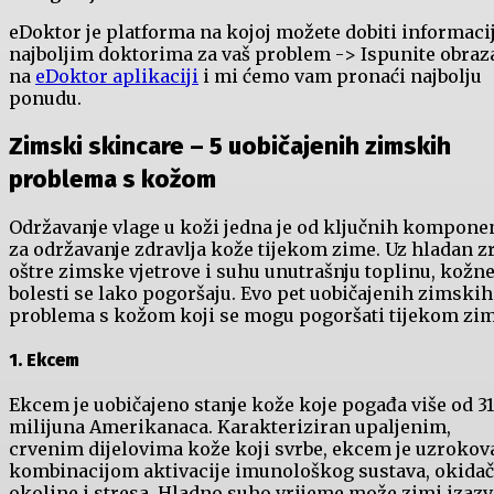
eDoktor je platforma na kojoj možete dobiti informaci
najboljim doktorima za vaš problem -> Ispunite obraz
na
eDoktor aplikaciji
i mi ćemo vam pronaći najbolju
ponudu.
Zimski skincare – 5 uobičajenih zimskih
problema s kožom
Održavanje vlage u koži jedna je od ključnih kompone
za održavanje zdravlja kože tijekom zime. Uz hladan z
oštre zimske vjetrove i suhu unutrašnju toplinu, kožn
bolesti se lako pogoršaju. Evo pet uobičajenih zimskih
problema s kožom koji se mogu pogoršati tijekom zim
1. Ekcem
Ekcem je uobičajeno stanje kože koje pogađa više od 31
milijuna Amerikanaca. Karakteriziran upaljenim,
crvenim dijelovima kože koji svrbe, ekcem je uzrokov
kombinacijom aktivacije imunološkog sustava, okidač
okoline i stresa. Hladno suho vrijeme može zimi izazv