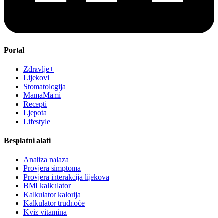
Portal
Zdravlje+
Lijekovi
Stomatologija
MamaMami
Recepti
Ljepota
Lifestyle
Besplatni alati
Analiza nalaza
Provjera simptoma
Provjera interakcija lijekova
BMI kalkulator
Kalkulator kalorija
Kalkulator trudnoće
Kviz vitamina