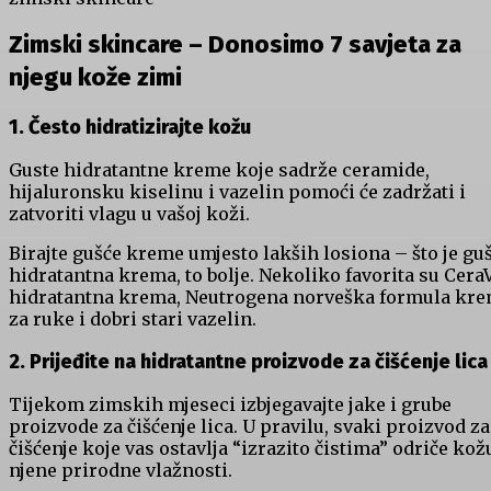
Zimski skincare – Donosimo 7 savjeta za
njegu kože zimi
1. Često hidratizirajte kožu
Guste hidratantne kreme koje sadrže ceramide,
hijaluronsku kiselinu i vazelin pomoći će zadržati i
zatvoriti vlagu u vašoj koži.
Birajte gušće kreme umjesto lakših losiona – što je gu
hidratantna krema, to bolje. Nekoliko favorita su Cera
hidratantna krema, Neutrogena norveška formula kr
za ruke i dobri stari vazelin.
2. Prijeđite na hidratantne proizvode za čišćenje lica
Tijekom zimskih mjeseci izbjegavajte jake i grube
proizvode za čišćenje lica. U pravilu, svaki proizvod za
čišćenje koje vas ostavlja “izrazito čistima” odriče kož
njene prirodne vlažnosti.