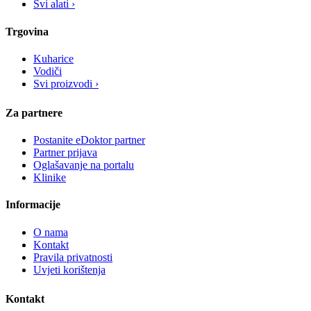
Svi alati ›
Trgovina
Kuharice
Vodiči
Svi proizvodi ›
Za partnere
Postanite eDoktor partner
Partner prijava
Oglašavanje na portalu
Klinike
Informacije
O nama
Kontakt
Pravila privatnosti
Uvjeti korištenja
Kontakt