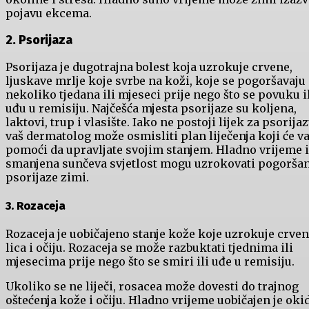
pojavu ekcema.
2. Psorijaza
Psorijaza je dugotrajna bolest koja uzrokuje crvene,
ljuskave mrlje koje svrbe na koži, koje se pogoršavaju
nekoliko tjedana ili mjeseci prije nego što se povuku i
uđu u remisiju. Najčešća mjesta psorijaze su koljena,
laktovi, trup i vlasište. Iako ne postoji lijek za psorijaz
vaš dermatolog može osmisliti plan liječenja koji će 
pomoći da upravljate svojim stanjem. Hladno vrijeme i
smanjena sunčeva svjetlost mogu uzrokovati pogoršan
psorijaze zimi.
3. Rozaceja
Rozaceja je uobičajeno stanje kože koje uzrokuje crven
lica i očiju. Rozaceja se može razbuktati tjednima ili
mjesecima prije nego što se smiri ili uđe u remisiju.
Ukoliko se ne liječi, rosacea može dovesti do trajnog
oštećenja kože i očiju. Hladno vrijeme uobičajen je oki