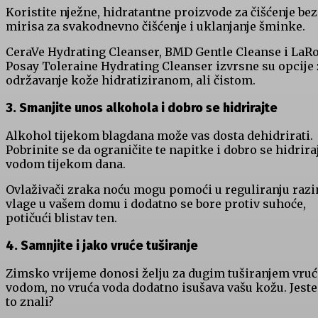
Koristite nježne, hidratantne proizvode za čišćenje bez
mirisa za svakodnevno čišćenje i uklanjanje šminke.
CeraVe Hydrating Cleanser, BMD Gentle Cleanse i LaR
Posay Toleraine Hydrating Cleanser izvrsne su opcije 
održavanje kože hidratiziranom, ali čistom.
3. Smanjite unos alkohola i dobro se hidrirajte
Alkohol tijekom blagdana može vas dosta dehidrirati.
Pobrinite se da ograničite te napitke i dobro se hidrira
vodom tijekom dana.
Ovlaživači zraka noću mogu pomoći u reguliranju razi
vlage u vašem domu i dodatno se bore protiv suhoće,
potičući blistav ten.
4. Samnjite i jako vruće tuširanje
Zimsko vrijeme donosi želju za dugim tuširanjem vru
vodom, no vruća voda dodatno isušava vašu kožu. Jeste 
to znali?