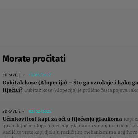
Morate pročitati
ZDRAVLJE +
13/06/2022
Gubitak kose (Alopecija) – Što ga uzrokuje i kako g
liječiti?
Gubitak kose (Alopecija) je prilično česta pojava. Iako 
ZDRAVLJE +
02/02/2025
Učinkovitost kapi za oči u liječenju glaukoma
Kapi z
igraju ključnu ulogu u liječenju glaukoma smanjujući očni tlak
Različite vrste kapi djeluju različitim mehanizmima, a njihova