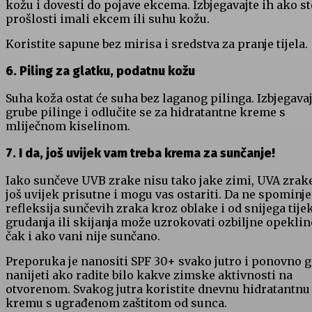
kožu i dovesti do pojave ekcema. Izbjegavajte ih ako st
prošlosti imali ekcem ili suhu kožu.
Koristite sapune bez mirisa i sredstva za pranje tijela.
6. Piling za glatku, podatnu kožu
Suha koža ostat će suha bez laganog pilinga. Izbjegavaj
grube pilinge i odlučite se za hidratantne kreme s
mliječnom kiselinom.
7. I da, još uvijek vam treba krema za sunčanje!
Iako sunčeve UVB zrake nisu tako jake zimi, UVA zrak
još uvijek prisutne i mogu vas ostariti. Da ne spominj
refleksija sunčevih zraka kroz oblake i od snijega tij
grudanja ili skijanja može uzrokovati ozbiljne opeklin
čak i ako vani nije sunčano.
Preporuka je nanositi SPF 30+ svako jutro i ponovno g
nanijeti ako radite bilo kakve zimske aktivnosti na
otvorenom. Svakog jutra koristite dnevnu hidratantnu
kremu s ugrađenom zaštitom od sunca.