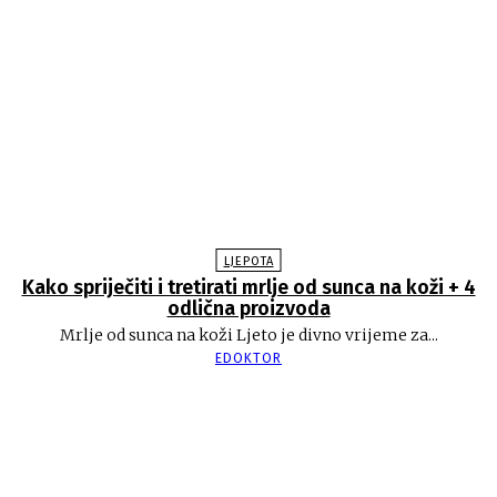
LJEPOTA
Kako spriječiti i tretirati mrlje od sunca na koži + 4
odlična proizvoda
Mrlje od sunca na koži Ljeto je divno vrijeme za...
EDOKTOR