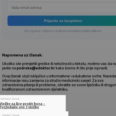
Prijavite se besplatno
Bez spama. Odjava u svakom trenutku jednim klikom.
Napomena uz članak
:
Ukoliko ste primijetili greške ili netočnosti u tekstu, molimo vas da 
javite na
podrska@edoktor.hr
kako bismo ih što prije ispravili.
Ovaj članak služi isključivo u informativne i edukativne svrhe. Naved
informacije nisu zamjena za stručni medicinski savjet. Za sva
zdravstvena pitanja ili probleme, obratite se svom liječniku ili drugo
kvalificiranom zdravstvenom djelatniku.
Prethodni članak
Vježbe za lice protiv bora –
Pogledajte ove 3 vježbe
Sljedeći članak