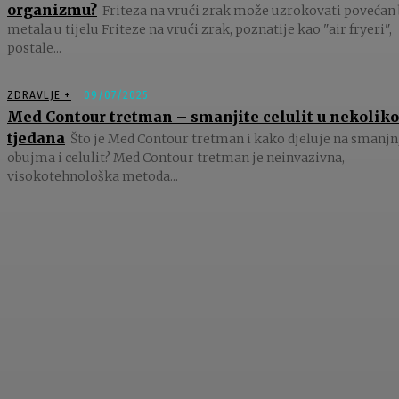
organizmu?
Friteza na vrući zrak može uzrokovati povećan 
metala u tijelu Friteze na vrući zrak, poznatije kao "air fryeri",
postale...
ZDRAVLJE +
09/07/2025
Med Contour tretman – smanjite celulit u nekoliko
tjedana
Što je Med Contour tretman i kako djeluje na smanjn
obujma i celulit? Med Contour tretman je neinvazivna,
visokotehnološka metoda...