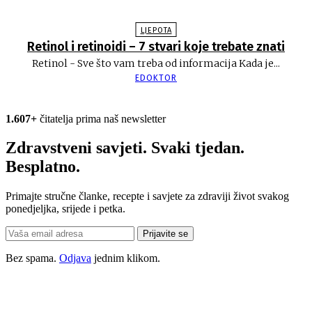
LJEPOTA
Retinol i retinoidi – 7 stvari koje trebate znati
Retinol - Sve što vam treba od informacija Kada je...
EDOKTOR
1.607+
čitatelja prima naš newsletter
Zdravstveni savjeti. Svaki tjedan.
Besplatno.
Primajte stručne članke, recepte i savjete za zdraviji život svakog
ponedjeljka, srijede i petka.
Prijavite se
Bez spama.
Odjava
jednim klikom.