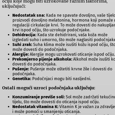
očiju koje mogu biti uzrokovane raznim faktorima,
uključujući:
Nedostatak sna:
Kada ne spavate dovoljno, vaše tijel
proizvodi dovoljno melatonina, hormona koji pomaže 
regulaciji cirkulacije krvi. To može dovesti do nakuplja
krvi ispod očiju, što uzrokuje podočnjake.
Dehidracija:
Kada ste dehidrirani, vaša koža može
izgledati suho i umorno, što može naglasiti podočnjak
Suhi zrak:
Suha klima može isušiti kožu ispod očiju, št
može dovesti do podočnjaka.
Alergije:
Alergije mogu uzrokovati oticanje ispod očiju.
Prekomjerno pijenje alkohola:
Alkohol može isušiti ko
dovesti do podočnjaka.
Pušenje:
Pušenje može oštetiti krvne žile i dovesti do
podočnjaka.
Genetika:
Podočnjaci mogu biti nasljedni.
Ostali mogući uzroci podočnjaka uključuju:
Konzumiranje previše soli:
Sol može zadržati tekućin
tijelu, što može dovesti do oticanja ispod očiju.
Nedostatak vitamina K:
Vitamin K je važan za zdravlje
i može pomoći u smanjenju oticanja.