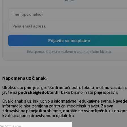
Prijavite se besplatno
Bez spama. Odjava u svakom trenutku jednim klikom.
Napomena uz članak
:
Ukoliko ste primijetili greške ili netočnosti u tekstu, molimo vas da 
javite na
podrska@edoktor.hr
kako bismo ih što prije ispravili.
Ovaj članak služi isključivo u informativne i edukativne svrhe. Naved
informacije nisu zamjena za stručni medicinski savjet. Za sva
zdravstvena pitanja ili probleme, obratite se svom liječniku ili drugo
kvalificiranom zdravstvenom djelatniku.
Prethodni članak