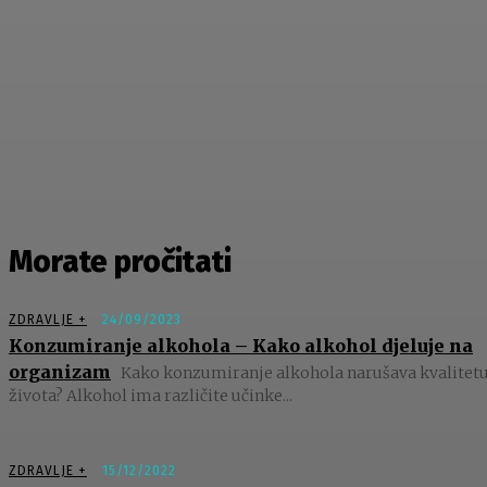
Morate pročitati
ZDRAVLJE +
24/09/2023
Konzumiranje alkohola – Kako alkohol djeluje na
organizam
Kako konzumiranje alkohola narušava kvalitet
života? Alkohol ima različite učinke...
ZDRAVLJE +
15/12/2022