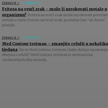
ZDRAVLJE +
01/08/2025
Friteza na vrući zrak – može li uzrokovati metale u
organizmu?
Friteza na vrući zrak može uzrokovati povećan 
metala u tijelu Friteze na vrući zrak, poznatije kao "air fryeri",
postale...
ZDRAVLJE +
09/07/2025
Med Contour tretman – smanjite celulit u nekoliko
tjedana
Što je Med Contour tretman i kako djeluje na smanjn
obujma i celulit? Med Contour tretman je neinvazivna,
visokotehnološka metoda...