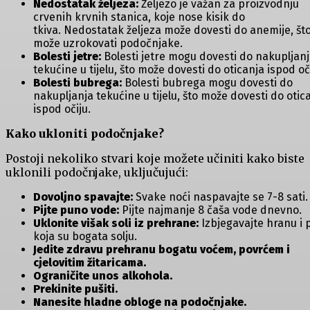
Nedostatak željeza:
Željezo je važan za proizvodnju
crvenih krvnih stanica, koje nose kisik do
tkiva. Nedostatak željeza može dovesti do anemije, št
može uzrokovati podočnjake.
Bolesti jetre:
Bolesti jetre mogu dovesti do nakupljan
tekućine u tijelu, što može dovesti do oticanja ispod oči
Bolesti bubrega:
Bolesti bubrega mogu dovesti do
nakupljanja tekućine u tijelu, što može dovesti do otic
ispod očiju.
Kako ukloniti podočnjake?
Postoji nekoliko stvari koje možete učiniti kako biste
uklonili podočnjake, uključujući:
Dovoljno spavajte:
Svake noći naspavajte se 7-8 sati.
Pijte puno vode:
Pijte najmanje 8 čaša vode dnevno.
Uklonite višak soli iz prehrane:
Izbjegavajte hranu i 
koja su bogata solju.
Jedite zdravu prehranu bogatu voćem, povrćem i
cjelovitim žitaricama.
Ograničite unos alkohola.
Prekinite pušiti.
Nanesite hladne obloge na podočnjake.