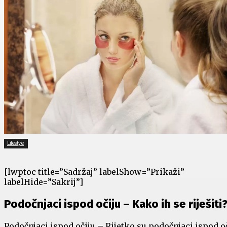
Lifestyle
[lwptoc title=”Sadržaj” labelShow=”Prikaži”
labelHide=”Sakrij”]
Podočnjaci ispod očiju – Kako ih se riješiti
Podočnjaci ispod očiju – Rijetko su podočnjaci ispod o