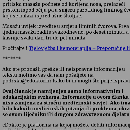
pritiska masažu počnete od korijena nosa, prelazeći
prstom ispod očiju pa u smjeru parotidnog limfnog čv
koji se nalazi ispred ušne školjke.
Masažu uvijek izvodite u smjeru limfnih čvorova. Prva
tjedna masažu radite svakodnevno, po deset minuta, a
kasnije svaki dan, tri do pet minuta.
Pročitajte i
Tjelovježba i kemoterapija – Preporučuje li
*******
Ako ste pronašli greške ili neispravne informacije u
tekstu molimo vas da nam pošaljete na
podrska@edoktor.hr kako bi ih mogli što prije ispravit
Ovaj članak je namijenjen samo informativnim i
edukacijskim svrhama. Informacije u ovom članku
nisu zamjena za stručni medicinski savjet. Ako im
bilo kakvih medicinskih pitanja ili problema, obra
se svom liječniku ili drugom zdravstvenom djelatn
eDoktor je platforma na kojoj možete dobiti informaci