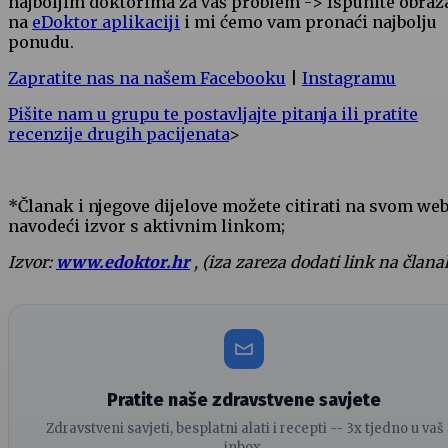
najboljim doktorima za vaš problem -> Ispunite obraz
na
eDoktor aplikaciji
i mi ćemo vam pronaći najbolju
ponudu.
Zapratite nas na našem Facebooku
|
Instagramu
Pišite nam u grupu te postavljajte pitanja ili pratite
recenzije drugih pacijenata
>
*Članak i njegove dijelove možete citirati na svom we
navodeći izvor s aktivnim linkom;
Izvor:
www.edoktor.hr
, (iza zareza dodati link na člana
Pratite naše zdravstvene savjete
Zdravstveni savjeti, besplatni alati i recepti -- 3x tjedno u vaš
inbox.