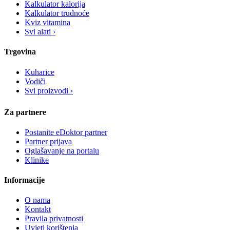
Kalkulator kalorija
Kalkulator trudnoće
Kviz vitamina
Svi alati ›
Trgovina
Kuharice
Vodiči
Svi proizvodi ›
Za partnere
Postanite eDoktor partner
Partner prijava
Oglašavanje na portalu
Klinike
Informacije
O nama
Kontakt
Pravila privatnosti
Uvjeti korištenja