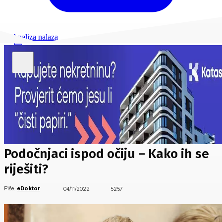
Analiza nalaza
Podočnjaci ispod očiju – Kako ih se
riješiti?
Piše:
eDoktor
04/11/2022
5257