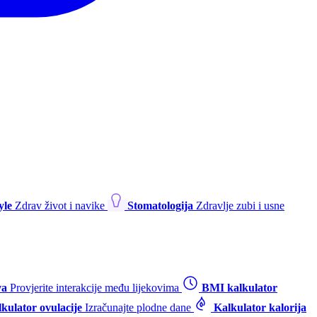
yle
Zdrav život i navike
Stomatologija
Zdravlje zubi i usne
va
Provjerite interakcije među lijekovima
BMI kalkulator
kulator ovulacije
Izračunajte plodne dane
Kalkulator kalorija