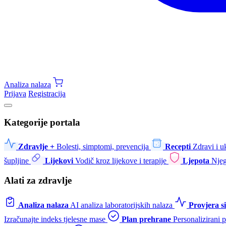
Analiza nalaza
Prijava
Registracija
Kategorije portala
Zdravlje +
Bolesti, simptomi, prevencija
Recepti
Zdravi i u
šupljine
Lijekovi
Vodič kroz lijekove i terapije
Ljepota
Njeg
Alati za zdravlje
Analiza nalaza
AI analiza laboratorijskih nalaza
Provjera 
Izračunajte indeks tjelesne mase
Plan prehrane
Personalizirani 