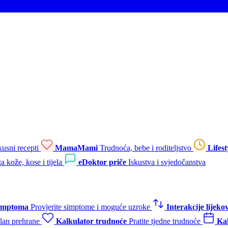
kusni recepti
MamaMami
Trudnoća, bebe i roditeljstvo
Lifest
a kože, kose i tijela
eDoktor priče
Iskustva i svjedočanstva
simptoma
Provjerite simptome i moguće uzroke
Interakcije lijeko
plan prehrane
Kalkulator trudnoće
Pratite tjedne trudnoće
Kal