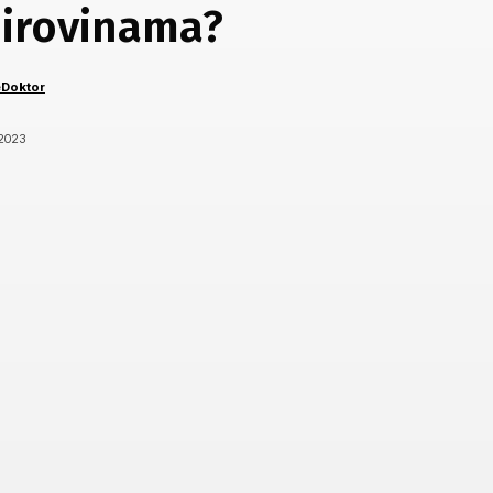
irovinama?
eDoktor
/2023